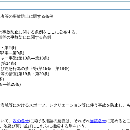
泳者等の事故防止に関する条例
の事故防止に関する条例をここに公布する。
者等の事故防止に関する条例
条・第2条)
第3条―第9条)
ジャー事業
(第10条―第13条)
催
(第14条)
及び迷惑行為の禁止等
(第15条―第18条)
会等の措置
(第19条・第20条)
条)
2条―第25条)
、海域等におけるスポーツ、レクリエーション等に伴う事故を防止し、
おいて、
次の各号
に掲げる用語の意義は、それぞれ
当該各号
に定めると
、池及び河川並びにこれらに接続する岸をいう。