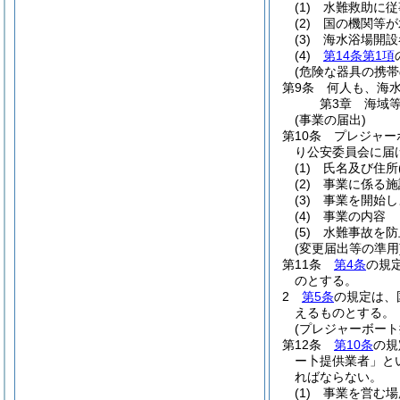
(1)
水難救助に従
(2)
国の機関等が
(3)
海水浴場開設
(4)
第14条第1項
(危険な器具の携帯
第9条
何人も、海
第3章
海域
(事業の届出)
第10条
プレジャー
り公安委員会に届
(1)
氏名及び住所
(2)
事業に係る施
(3)
事業を開始し
(4)
事業の内容
(5)
水難事故を防
(変更届出等の準用
第11条
第4条
の規
のとする。
2
第5条
の規定は、
えるものとする。
(プレジャーボー
第12条
第10条
の規
ー卜提供業者」と
ればならない。
(1)
事業を営む場