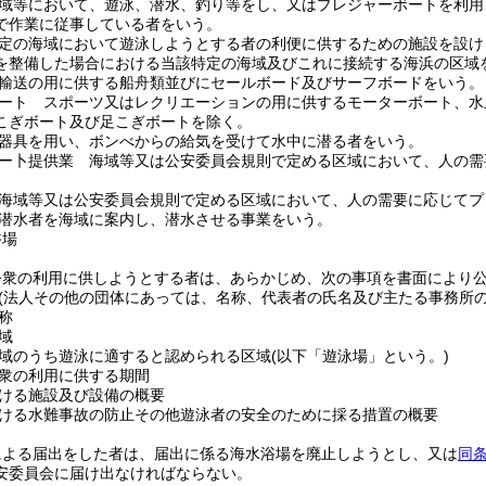
域等において、遊泳、潜水、釣り等をし、又はプレジャーボートを利用
で作業に従事している者をいう。
定の海域において遊泳しようとする者の利便に供するための施設を設け
を整備した場合における当該特定の海域及びこれに接続する海浜の区域
輸送の用に供する船舟類並びにセールボード及びサーフボードをいう。
ート スポーツ又はレクリエーションの用に供するモーターボート、水
こぎボート及び足こぎボートを除く。
器具を用い、ボンべからの給気を受けて水中に潜る者をいう。
ー卜提供業 海域等又は公安委員会規則で定める区域において、人の需
海域等又は公安委員会規則で定める区域において、人の需要に応じてプ
潜水者を海域に案内し、潜水させる事業をいう。
浴場
公衆の利用に供しようとする者は、あらかじめ、次の事項を書面により
(法人その他の団体にあっては、名称、代表者の氏名及び主たる事務所の
称
域
域のうち遊泳に適すると認められる区域
(以下「遊泳場」という。)
衆の利用に供する期間
ける施設及び設備の概要
ける水難事故の防止その他遊泳者の安全のために採る措置の概要
による届出をした者は、届出に係る海水浴場を廃止しようとし、又は
同
安委員会に届け出なければならない。