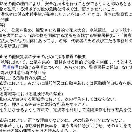
熟その他の理由により、安全な潜水を行うことができないと認めるとき
物が生息する海域その他の危険な海域では、潜水させないこと。
、潜水者に係る水難事故が発生したことを知ったときは、直ちに警察官
の開催
等)
いて、公衆を集め、観覧させる目的で花火大会、水泳競技、ヨット競争
項を書面により当該催物を開催する場所を管轄する警察署長
(以下「警
(法人その他の団体にあっては、名称、代表者の氏名及び主たる事務所の
る場所及び日時
止その他観覧者の安全のために採る措置の概要
海域等において、公衆を集め、観覧させる目的で催物を開催しようとす
、
同項各号
に掲げる事項について、あらかじめ、警察署長に通知しなけ
行為及び迷惑行為の禁止等
卜等による危険行為の禁止)
域等において、みだりに船舶等又は自動車若しくは原動機付自転者を疾
らない。
する海域等における危険行為の禁止)
数の人が遊泳する海域等において、次の行為をしてはならない。
つき、押さえる等遊泳に危険な行為をすること。
を生じさせるような方法で、電波等を利用して遠隔操作を行う遊具を使
域等において、正当な理由がないのに、次の行為をしてはならない。
動車若しくは原動機付自転車を、遊泳者等に急接近させ、その直近を周
退かせる等の迷惑をかける行為をすること。