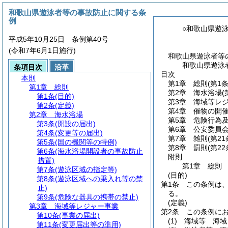
和歌山県遊泳者等の事故防止に関する条
例
○和歌山県遊
平成5年10月25日 条例第40号
(令和7年6月1日施行)
和歌山県遊泳者等
和歌山県遊泳
条項目次
沿革
目次
本則
第1章
総則
(第1
第1章
総則
第2章
海水浴場
(
第1条
(目的)
第3章
海域等レ
第2条
(定義)
第4章
催物の開
第2章
海水浴場
第5章
危険行為
第3条
(開設の届出)
第6章
公安委員
第4条
(変更等の届出)
第7章
雑則
(第21
第5条
(国の機関等の特例)
第8章
罰則
(第2
第6条
(海水浴場開設者の事故防止
附則
措置)
第1章
総則
第7条
(遊泳区域の指定等)
(目的)
第8条
(遊泳区域への乗入れ等の禁
第1条
この条例は
止)
る。
第9条
(危険な器具の携帯の禁止)
(定義)
第3章
海域等レジャー事業
第2条
この条例に
第10条
(事業の届出)
(1)
海域等 海域
第11条
(変更届出等の準用)