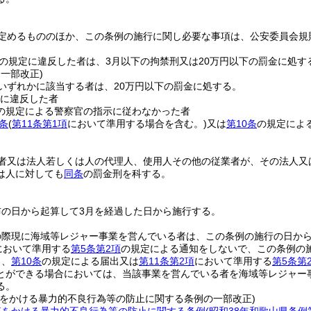
定めるもののほか、この条例の施行に関し必要な事項は、公安委員会規
の規定に違反した者は、3月以下の拘禁刑又は20万円以下の罰金に処す
・一部改正)
いずれかに該当する者は、20万円以下の罰金に処する。
に違反した者
の規定による警察官の指示に従わなかった者
条
(
第11条第1項
において準用する場合を含む。)
又は
第10条
の規定によ
者又は法人若しくは人の代理人、使用人その他の従業者が、その法人又
は人に対しても
同条
の罰金刑を科する。
布の日から起算して3月を経過した日から施行する。
の際現に海域等レジャー事業を営んでいる者は、この条例の施行の日から
において準用する
第5条第2項
の規定による通知をしないで、この条例の
り、
第10条
の規定による届出又は
第11条第2項
において準用する
第5条第
とができる場合においては、当該事業を営んでいる者を海域等レジャー
る。
惑をかける暴力的不良行為等の防止に関する条例の一部改正)