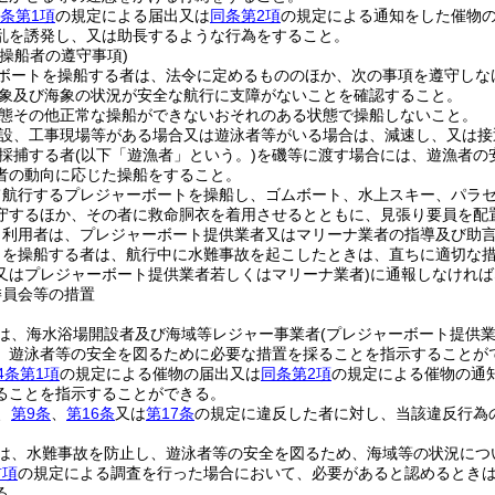
4条第1項
の規定による届出又は
同条第2項
の規定による通知をした催物
乱を誘発し、又は助長するような行為をすること。
操船者の遵守事項)
ボートを操船する者は、法令に定めるもののほか、次の事項を遵守しな
象及び海象の状況が安全な航行に支障がないことを確認すること。
態その他正常な操船ができないおそれのある状態で操船しないこと。
設、工事現場等がある場合又は遊泳者等がいる場合は、減速し、又は接
採捕する者
(以下「遊漁者」という。)
を磯等に渡す場合には、遊漁者の
者の動向に応じた操船をすること。
て航行するプレジャーボートを操船し、ゴムボート、水上スキー、パラ
守するほか、その者に救命胴衣を着用させるとともに、見張り要員を配
卜利用者は、プレジャーボート提供業者又はマリーナ業者の指導及び助
トを操船する者は、航行中に水難事故を起こしたときは、直ちに適切な
又はプレジャーボート提供業者若しくはマリーナ業者)
に通報しなければ
委員会等の措置
は、海水浴場開設者及び海域等レジャー事業者
(プレジャーボート提供
、遊泳者等の安全を図るために必要な措置を採ることを指示することが
4条第1項
の規定による催物の届出又は
同条第2項
の規定による催物の通
ることを指示することができる。
、
第9条
、
第16条
又は
第17条
の規定に違反した者に対し、当該違反行為
は、水難事故を防止し、遊泳者等の安全を図るため、海域等の状況につ
前項
の規定による調査を行った場合において、必要があると認めるとき
る。