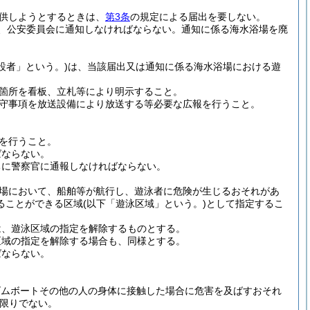
供しようとするときは、
第3条
の規定による届出を要しない。
、公安委員会に通知しなければならない。
通知に係る海水浴場を廃
設者」という。)
は、当該届出又は通知に係る海水浴場における遊
箇所を看板、立札等により明示すること。
守事項を放送設備により放送する等必要な広報を行うこと。
を行うこと。
ばならない。
ちに警察官に通報しなければならない。
場において、船舶等が航行し、遊泳者に危険が生じるおそれがあ
ることができる区域
(以下「遊泳区域」という。)
として指定するこ
は、遊泳区域の指定を解除するものとする。
区域の指定を解除する場合も、同様とする。
ばならない。
ゴムボートその他の人の身体に接触した場合に危害を及ばすおそれ
限りでない。