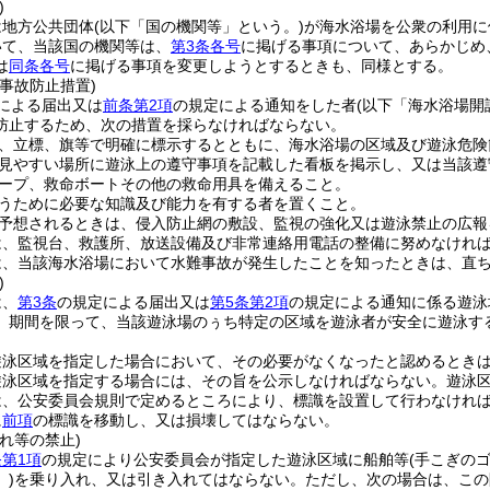
)
は地方公共団体
(以下「国の機関等」という。)
が海水浴場を公衆の利用に
いて、当該国の機関等は、
第3条各号
に掲げる事項について、あらかじめ
は
同条各号
に掲げる事項を変更しようとするときも、同様とする。
事故防止措置)
による届出又は
前条第2項
の規定による通知をした者
(以下「海水浴場開
防止するため、次の措置を採らなければならない。
、立標、旗等で明確に標示するとともに、海水浴場の区域及び遊泳危険
見やすい場所に遊泳上の遵守事項を記載した看板を掲示し、又は当該遵
ープ、救命ボートその他の救命用具を備えること。
うために必要な知識及び能力を有する者を置くこと。
予想されるときは、侵入防止網の敷設、監視の強化又は遊泳禁止の広報
は、監視台、救護所、放送設備及び非常連絡用電話の整備に努めなけれ
は、当該海水浴場において水難事故が発生したことを知ったときは、直
)
は、
第3条
の規定による届出又は
第5条第2項
の規定による通知に係る遊泳
、期間を限って、当該遊泳場のぅち特定の区域を遊泳者が安全に遊泳す
遊泳区域を指定した場合において、その必要がなくなったと認めるとき
遊泳区域を指定する場合には、その旨を公示しなければならない。
遊泳
は、公安委員会規則で定めるところにより、標識を設置して行わなけれ
に
前項
の標識を移動し、又は損壊してはならない。
れ等の禁止)
第1項
の規定により公安委員会が指定した遊泳区域に船舶等
(手こぎの
)
を乗り入れ、又は引き入れてはならない。
ただし、次の場合は、この