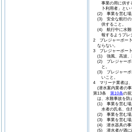
事業の用に供す
卜利用者」とい
(2)
事業を営む場
(3)
安全な航行の
供すること。
(4)
航行中に水難
報するようプレ
2
プレジャーボー
ならない。
3
プレジャーボー
(1)
強風、高波、
(2)
プレジャーボ
と。
(3)
プレジャーボ
いこと。
4
マリーナ業者は
(潜水案内業者の事
第13条
第10条
の規
は、水難事故を防
(1)
事業を営む場
水者の氏名、住
(2)
事業を営む場
(3)
事業を営む場
(4)
潜水器具の事
(5)
潜水者が酒に