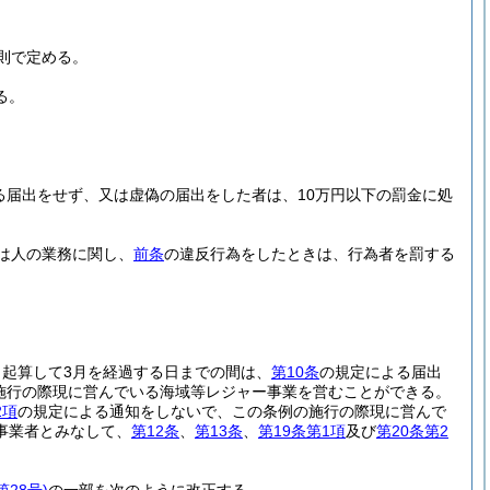
則で定める。
る。
る届出をせず、又は虚偽の届出をした者は、10万円以下の罰金に処
は人の業務に関し、
前条
の違反行為をしたときは、行為者を罰する
起算して3月を経過する日までの間は、
第10条
の規定による届出
施行の際現に営んでいる海域等レジャー事業を営むことができる。
2項
の規定による通知をしないで、この条例の施行の際現に営んで
事業者とみなして、
第12条
、
第13条
、
第19条第1項
及び
第20条第2