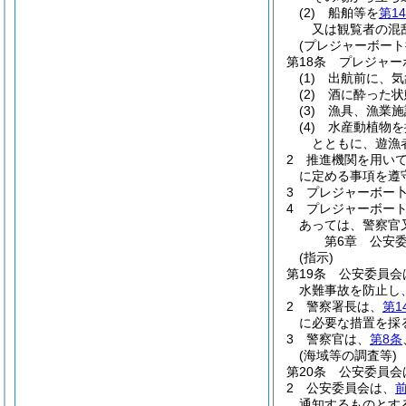
(2)
船舶等を
第1
又は観覧者の混
(プレジャーボート
第18条
プレジャー
(1)
出航前に、気
(2)
酒に酔った状
(3)
漁具、漁業施
(4)
水産動植物を
とともに、遊漁
2
推進機関を用い
に定める事項を遵
3
プレジャーボー
4
プレジャーボー
あっては、警察官
第6章
公安
(指示)
第19条
公安委員会
水難事故を防止し
2
警察署長は、
第1
に必要な措置を採
3
警察官は、
第8条
(海域等の調査等)
第20条
公安委員会
2
公安委員会は、
通知するものとす