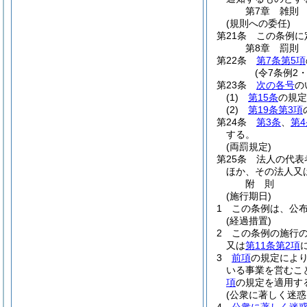
第7章
雑則
(規則への委任)
第21条
この条例に
第8章
罰則
第22条
第7条第5項
(令7条例2
第23条
次の各号
の
(1)
第15条
の規定
(2)
第19条第3項
第24条
第3条
、
第4
する。
(両罰規定)
第25条
法人の代表
ほか、その法人又
附
則
(施行期日)
1
この条例は、公
(経過措置)
2
この条例の施行
又は
第11条第2項
3
前項
の規定によ
いる事業を営むこ
項
の規定を適用す
(公衆に著しく迷