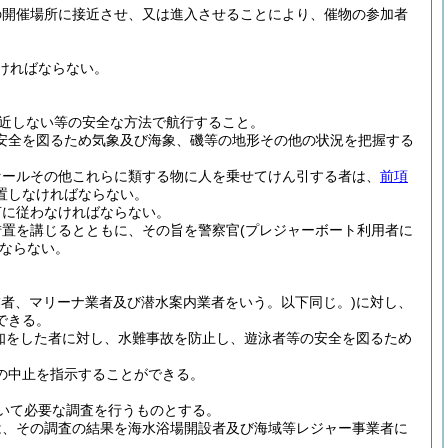
の開催場所に接近させ、又は進入させることにより、催物の参加者
ければならない。
近しない等の安全な方法で航行すること。
安全を図るため気象及び海象、磯等の地形その他の状況を把握する
セールその他これらに類する物に人を乗せてけん引する者は、
前項
置しなければならない。
言に従わなければならない。
措置を講じるとともに、その旨を警察官
(プレジャーボート利用者に
ならない。
業者、マリーナ業者及び潜水案内業者をいう。以下同じ。)
に対し、
できる。
知をした者に対し、水難事故を防止し、遊泳者等の安全を図るため
の中止を指示することができる。
いて必要な調査を行うものとする。
は、その調査の結果を海水浴場開設者及び海域等レジャー事業者に