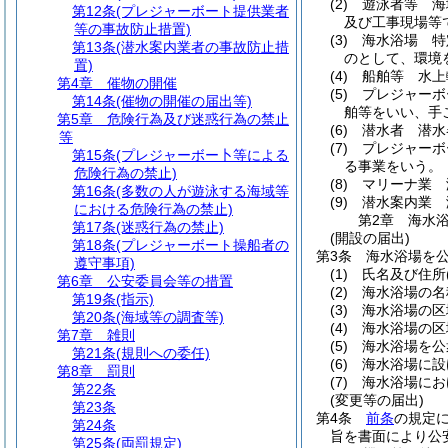
(2)
遊泳者等 海
第12条
(プレジャーボート提供業者
及び工事現場等
等の事故防止措置)
(3)
海水浴場 特
第13条
(潜水案内業者の事故防止措
のとして、環境
置)
(4)
船舶等 水上
第4章
催物の開催
(5)
プレジャーボ
第14条
(催物の開催の届出等)
舶等をいい、手
第5章
危険行為及び迷惑行為の禁止
(6)
潜水者 潜水
等
(7)
プレジャーボ
第15条
(プレジャーボー卜等による
る事業をいう。
危険行為の禁止)
(8)
マリーナ業 
第16条
(多数の人が遊泳する海域等
(9)
潜水案内業 
における危険行為の禁止)
第2章
海水
第17条
(迷惑行為の禁止)
(開設の届出)
第18条
(プレジャーボート操船者の
第3条
海水浴場を
遵守事項)
(1)
氏名及び住所
第6章
公安委員会等の措置
(2)
海水浴場の名
第19条
(指示)
(3)
海水浴場の区
第20条
(海域等の調査等)
(4)
海水浴場の区
第7章
雑則
(5)
海水浴場を公
第21条
(規則への委任)
(6)
海水浴場に設
第8章
罰則
(7)
海水浴場にお
第22条
(変更等の届出)
第23条
第4条
前条
の規定
第24条
旨を書面により公
第25条
(両罰規定)