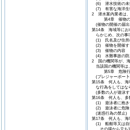
(6)
潜水技術の未
(7)
有害な海洋生
2
潜水案内業者は
第4章
催物
(催物の開催の届出
第14条
海域等にお
らかじめ、次の事
(1)
氏名及び住所
(2)
催物を開催す
(3)
催物の内容
(4)
水難事故の防
2
国の機関等が、
当該国の機関等は
第5章
危険
(プレジャーボー
第15条
何人も、海
な行為をしてはな
(多数の人が遊泳
第16条
何人も、多
(1)
遊泳者に抱き
(2)
遊泳者に危険
(迷惑行為の禁止)
第17条
何人も、海
(1)
船舶等又は自
その場から立ち