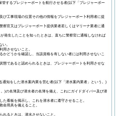
保管するプレジャーボートを航行させる者
(以下「プレジャーボー
及び工事現場の位置その他の情報をプレジャーボー卜利用者に提
警察官又はプレジャーボー卜提供業者若しくはマリーナ業者に通
故が発生したことを知ったときは、直ちに警察官に通報しなければ
ない。
利用させないこと。
るかどうかを確認し、当該資格を有しない者には利用させないこ
状態であると認められるときは、プレジャーボートを利用させな
る通知をした潜水案内業を営む者
(以下「潜水案内業者」という。)
。)
の名簿及び潜水者の名簿を備え、これにガイドダイバー及び潜
した看板を掲示し、これを潜水者に遵守させること。
救命用具を備えること。
られるときは、潜水させないこと。