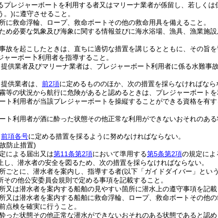
るプレジャーボートを利用する者又はマリーナ業者が係留し、若しくは
う。)
に遵守させること。
所に救命浮輪、ロープ、救命ボートその他の救命用具を備えること。
ため必要な気象及び海象に関する情報並びに海水浴場、漁具、漁業施設
事故を起こしたときは、直ちに適切な措置を講じるとともに、その旨を
ジャーボー卜利用者を指導すること。
卜提供業者及びマリーナ業者は、プレジャーボー卜利用者に係る水難事
卜提供業者は、
前2項
に定めるもののほか、次の措置を採らなければなら
霧等の状況から航行に危険があると認めるときは、プレジャーボートを
ート利用者が当該プレジャーボートを操縦することができる資格を有す
ート利用者が酒に酔った状態その他正常な利用ができないおそれのある
、
前項各号
に定める措置を採るように努めなければならない。
故防止措置)
定による届出又は
第11条第2項
において準用する
第5条第2項
の規定によ
止し、潜水者の安全を図るため、次の措置を採らなければならない。
所ごとに、潜水者を案内し、指導する者
(以下「ガイドダイバー」という
所その他公安委員会規則で定める事項を記載すること。
所又は潜水者を案内する船舶の見やすい箇所に潜水上の遵守事項を記載
所又は潜水者を案内する船舶に救命浮輪、ロープ、救命ボートその他の
前点検を確実に行うこと。
酔った状態その他正常な潜水ができないおそれのある状態であると認め