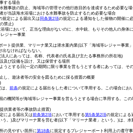
事する場合
水難事故の防止、海域等の管理その他行政目的を達成するため必要な場
者が当該海水浴場における水難事故を防止するため必要な場合
の規定による届出又は
同条第2項
の規定による通知をした催物の開催に
の禁止)
水浴場において、正当な理由がないのに、水中銃、もりその他人の身体
等レジャー事業
ボート提供業、マリーナ業又は潜水案内業
(以下「海域等レジャー事業」
け出なければならない。
(法人にあっては、名称、代表者の氏名及び主たる事務所の所在地)
設及び設備を設け、又は保管する場所
ようとする日
(一定の期間に限り事業を営もうとする者にあっては、その
止し、遊泳者等の安全を図るために採る措置の概要
)
定は、
前条
の規定による届出をした者について準用する。
この場合にお
国の機関等が海域等レジャー事業を営もうとする場合に準用する。
この
ト提供業者等の事故防止措置)
定による届出又は
前条第2項
において準用する
第5条第2項
の規定による
いう。)
及びマリーナ業を営む者
(以下「マリーナ業者」という。)
は、水
所の見やすい箇所に
第18条
に規定するプレジャーボート利用上の遵守事