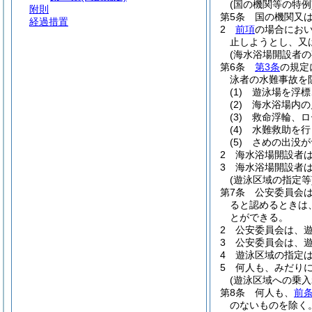
(国の機関等の特例
附則
第5条
国の機関又
経過措置
2
前項
の場合にお
止しようとし、又
(海水浴場開設者の
第6条
第3条
の規定
泳者の水難事故を
(1)
遊泳場を浮標
(2)
海水浴場内の
(3)
救命浮輪、ロ
(4)
水難救助を行
(5)
さめの出没が
2
海水浴場開設者
3
海水浴場開設者
(遊泳区域の指定等
第7条
公安委員会
ると認めるときは
とができる。
2
公安委員会は、
3
公安委員会は、
4
遊泳区域の指定
5
何人も、みだり
(遊泳区域への乗入
第8条
何人も、
前条
のないものを除く。