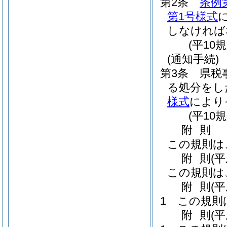
第2条
条例
第1号様式
しなければ
(平10
(通知手続)
第3条
県税
る処分をし
様式
により
(平10
附
則
この規則は
附
則
(
この規則は
附
則
(
1
この規則
附
則
(