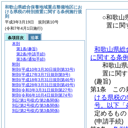
和歌山県総合保養地域重点整備地区にお
ける県税の特別措置に関する条例施行規
則
○和歌山
平成3年3月19日 規則第10号
置に関
(令和7年4月1日施行)
条項目次
沿革
本則
和歌山県総
第1条
(趣旨)
第2条
(申請手続)
に関する条
第3条
(通知手続)
和歌山県
附則
附則
(平成10年3月30日規則第33号)
置に関す
附則
(平成17年3月7日規則第9号)
附則
(平成18年3月31日規則第46号)
(趣旨)
附則
(平成28年3月31日規則第49号)
第1条
この
附則
(令和3年3月31日規則第27号)
附則
(令和6年10月4日規則第74号)
ける県税の
別記第1号様式
(第2条関係)
号。以下「
別記第2号様式
(第3条関係)
別記第2号様式
(第3条関係)
定めるもの
(申請手続)