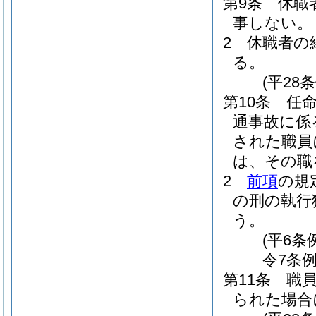
第9条
休職
事しない。
2
休職者の
る。
(平28
第10条
任
通事故に係
された職員
は、その職
2
前項
の規
の刑の執行
う。
(平6
令7条例
第11条
職
られた場合