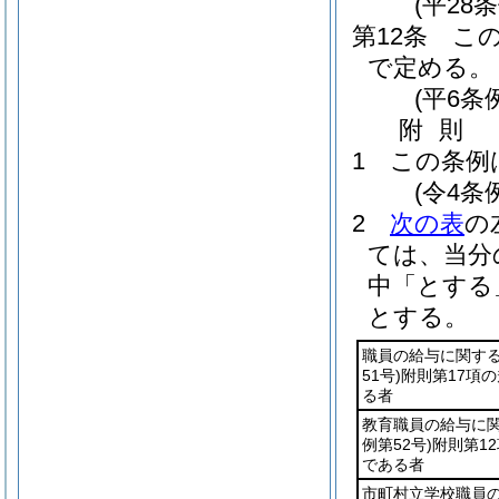
(平28
第12条
こ
で定める。
(平6条
附
則
1
この条例
(令4条
2
次の表
の
ては、当分
中「とする
とする。
職員の給与に関す
51号)
附則第17項
る者
教育職員の給与に
例第52号)
附則第1
である者
市町村立学校職員