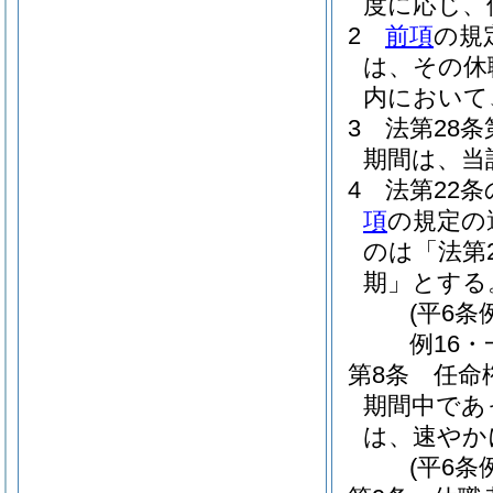
度に応じ、
2
前項
の規
は、その休
内において
3
法第28
期間は、当
4
法第22
項
の規定の
のは「法第
期」とする
(平6
例16・
第8条
任命
期間中であ
は、速やか
(平6条