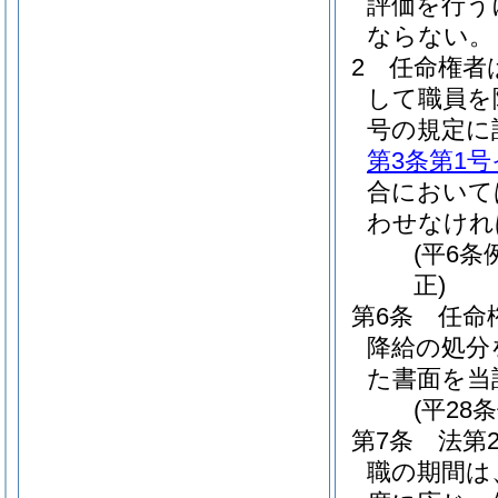
評価を行う
ならない。
2
任命権者
して職員を
号の規定に
第3条第1号
合において
わせなけれ
(平6
正)
第6条
任命
降給の処分
た書面を当
(平28
第7条
法第
職の期間は