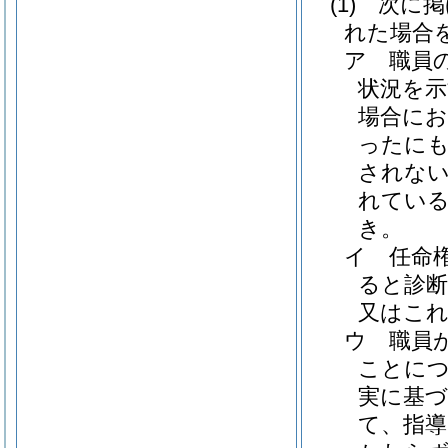
(1)
次に掲
れた場合を
ア
職員
状況を
場合にお
ったに
されな
れてい
き。
イ
任命
ると診
又はこ
ウ
職員
ことに
実に基
て、指導