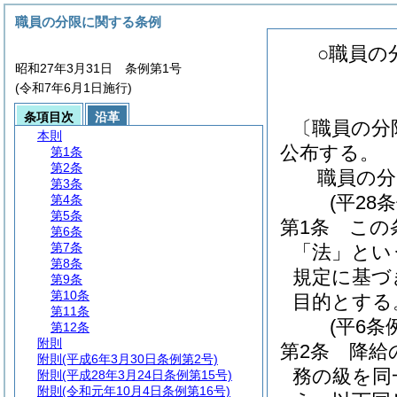
職員の分限に関する条例
○職員の
昭和27年3月31日 条例第1号
(令和7年6月1日施行)
条項目次
沿革
〔職員の分
本則
公布する。
第1条
第2条
職員の分
第3条
(平28
第4条
第5条
第1条
この
第6条
第7条
「法」とい
第8条
規定に基づ
第9条
第10条
目的とする
第11条
(平6条
第12条
附則
第2条
降給
附則
(平成6年3月30日条例第2号)
務の級を同
附則
(平成28年3月24日条例第15号)
附則
(令和元年10月4日条例第16号)