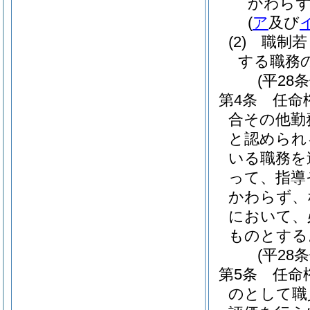
かわら
(
ア
及び
(2)
職制若
する職務
(平28
第4条
任命
合その他勤
と認められ
いる職務を
って、指導
かわらず、
において、
ものとする
(平28
第5条
任命
のとして職