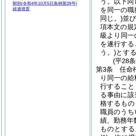
う。以下同
附則
(令和4年10月5日条例第39号)
を同一の職
経過措置
同じ。)
並び
項本文の規
級より同一
を遂行する
う。)
とす
(平28
第3条
任命
り同一の給
行すること
る事由に該
格するもの
職員のうち
績、勤務年
ものとする