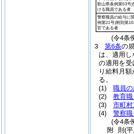
歌山県条例第53号)
ける職員である者
警察職員の給与に
例第21号)
附則第1
官である者
(令4条
3
第6条
の
は、適用し
の適用を受
り給料月額
る。
(1)
職員の
(2)
教育職
(3)
市町村
(4)
警察職
(令4条
附
則
(