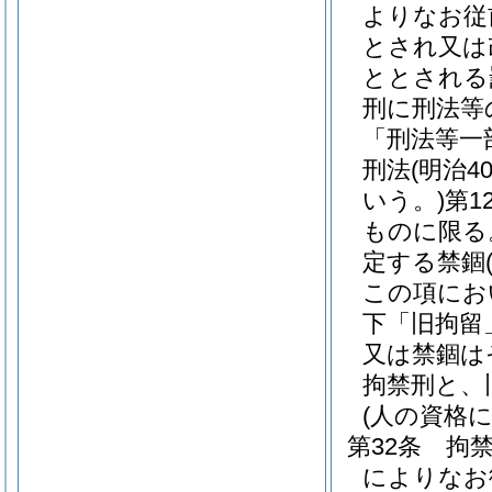
よりなお従
とされ又は
ととされる
刑に刑法等
「刑法等一
刑法
(明治
いう。)
第1
ものに限る
定する禁錮
この項にお
下「旧拘留
又は禁錮は
拘禁刑と、
(人の資格
第32条
拘
によりなお