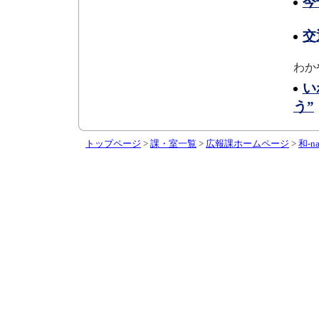
今
交
わか
い
う”
トップページ
>
課・室一覧
>
広報課ホームページ
>
和-na