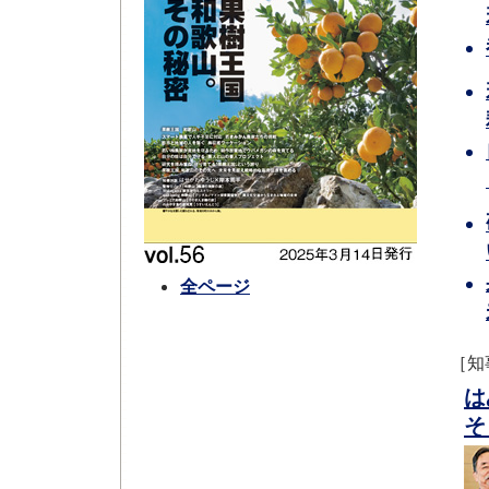
全ページ
［知
は
そ