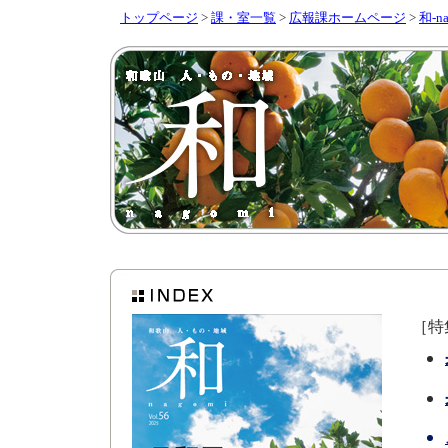
トップページ
>
課・室一覧
>
広報課ホームページ
>
和-na
［特