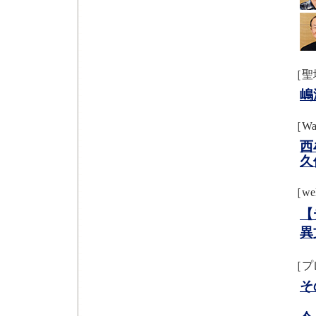
［聖
嶋
［W
西
久
［we
【
異
［プ
そ