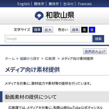
English
簡体字
繁体字
한국어
Francais
文字サイズ
色合い
標準
拡大
標準
黒
青
音声読み上げ
ホーム
>
組織から探す
>
広報課
>
メディア向け素材提供
メディア向け素材提供
メディアを対象に、取材協力や素材等の提供を行っています。
動画素材の提供について
広報課では、メディアを対象に、和歌山県YouTube公式チャンネル