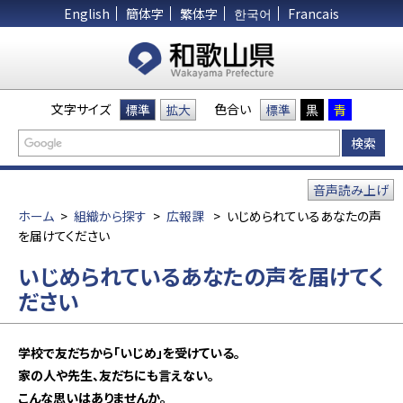
English
簡体字
繁体字
한국어
Francais
文字サイズ
色合い
標準
拡大
標準
黒
青
音声読み上げ
ホーム
>
組織から探す
>
広報課
>
いじめられているあなたの声
を届けてください
いじめられているあなたの声を届けてく
ださい
学校で友だちから「いじめ」を受けている。
家の人や先生、友だちにも言えない。
こんな思いはありませんか。