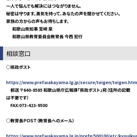
一人で悩んでも解決にはつながりません。
秘密は守ります。勇気を持って、あなたの声を聞かせてください。
家族の方からの声もお待ちします。
和歌山県知事 宮﨑 泉
和歌山県教育委員会教育長 今西 宏行
相談窓口
○県政ポスト
https://www.pref.wakayama.lg.jp/secure/teigen/teigen.htm
郵送 〒640-8585 和歌山県庁広報課「県政ポスト」宛（住所の記載
は不要です）
FAX:073-423-9500
○教育長ＰＯＳＴ（教育長へのメール）
https://www.pref.wakayama.lg.jp/prefg/500100/etc/kyouik