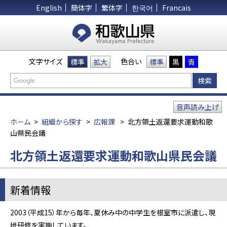
English
簡体字
繁体字
한국어
Francais
文字サイズ
色合い
標準
拡大
標準
黒
青
音声読み上げ
ホーム
>
組織から探す
>
広報課
>
北方領土返還要求運動和歌
山県民会議
北方領土返還要求運動和歌山県民会議
新着情報
2003（平成15）年から毎年、夏休み中の中学生を根室市に派遣し、現
地研修を実施しています。