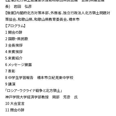
長) 岩田 弘彦
【後援】内閣府北方対策本部、外務省、独立行政法人北方領土問題対
策協会、和歌山県、和歌山県教育委員会、橋本市
【プログラム】
1 開会の辞
2 国歌・県民歌
3 会長挨拶
4 来賓挨拶
5 来賓紹介
6 メッセージ披露
7 表彰
8 中学生学習報告 橋本市立紀見東中学校
9 講演
「ロシア・ウクライナ戦争と北方領土」
神戸学院大学経済学部教授 岡部 芳彦 氏
10 大会宣言
11 閉会の辞