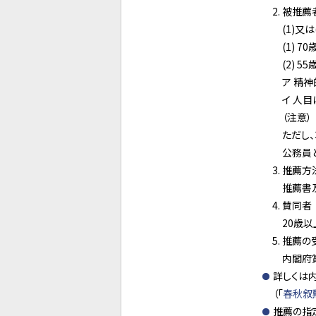
被推薦
(1)
(1) 
(2) 
ア 精
イ 人
（注意）
ただし
公務員
推薦方
推薦書
賛同者
20歳
推薦の
内閣府
詳しくは
（「
春秋叙
推薦の指