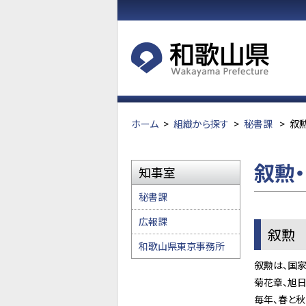
ホーム
>
組織から探す
>
秘書課
>
叙
叙勲
知事室
秘書課
広報課
叙勲
和歌山県東京事務所
叙勲は、国
菊花章、旭日
毎年、春と