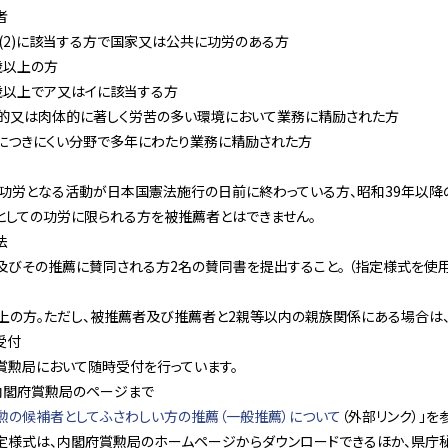
者
又は(2)に該当する方で国家又は公共に功労のある方
70歳以上の方
55歳以上でア又はイに該当する方
神的又は肉体的に著しく労苦の多い環境において業務に精励された方
目につきにくい分野で多年にわたり業務に精励された方
、功労となる活動が日本国憲法施行の日前に終わっている方、昭和39年以降
としての功労に限られる方を被推薦者とはできません。
法
及びその推薦に賛同される方2名の賛同書を提出すること。 （指定様式を使用
以上の方。ただし、被推薦者及び推薦者と2親等以内の親族関係にある場合は
受付
賞勲局において随時受付を行っています。
内閣府賞勲局のページまで
勲の候補者としてふさわしい方の推薦（一般推薦）について
（外部リンク）」を
定様式は、内閣府賞勲局のホームページからダウンロードできるほか、県庁秘