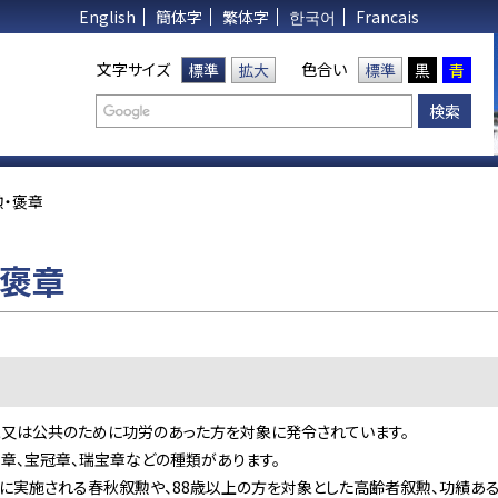
English
簡体字
繁体字
한국어
Francais
文字サイズ
色合い
標準
拡大
標準
黒
青
勲・褒章
・褒章
家又は公共のために功労のあった方を対象に発令されています。
章、宝冠章、瑞宝章などの種類があります。
秋に実施される春秋叙勲や、88歳以上の方を対象とした高齢者叙勲、功績あ