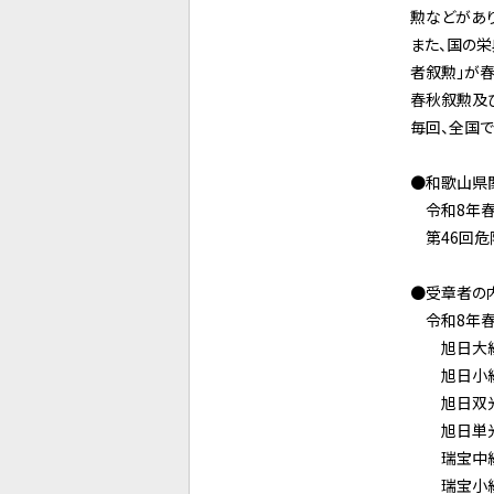
勲などがあり
また、国の
者叙勲」が
春秋叙勲及び
毎回、全国で
●和歌山県
令和8年春の
第46回危険
●受章者の
令和8年春
旭日大綬
旭日小綬
旭日双光
旭日単光
瑞宝中綬
瑞宝小綬