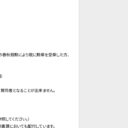
の春秋叙勲により既に勲章を受章した方、
）
、賛同者となることが出来ません。
参照してください。）
書課においても配付しています。