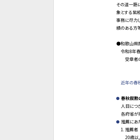
その道一筋
象とする紫
事務に尽力
績のある方
●和歌山県
令和8年春の
受章者の内訳
藍綬褒章
近年の春秋
春秋叙勲
人目につ
各府省が
推薦にあ
推薦者
20歳