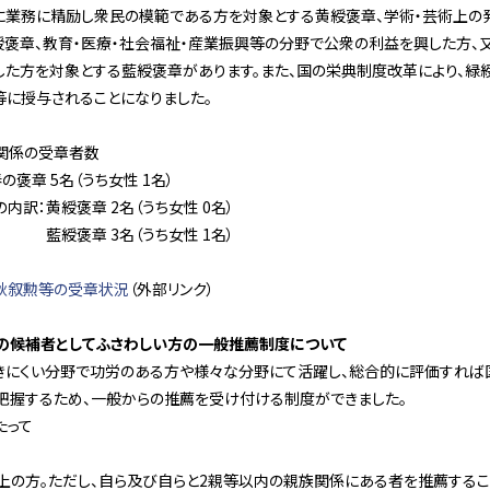
に業務に精励し衆民の模範である方を対象とする黄綬褒章、学術・芸術上の
綬褒章、教育・医療・社会福祉・産業振興等の分野で公衆の利益を興した方、
した方を対象とする藍綬褒章があります。また、国の栄典制度改革により、緑
等に授与されることになりました。
関係の受章者数
褒章 5名（うち女性 1名）
：黄綬褒章 2名（うち女性 0名）
 3名（うち女性 1名）
叙勲等の受章状況
（外部リンク）
の候補者としてふさわしい方の一般推薦制度について
きにくい分野で功労のある方や様々な分野にて活躍し、総合的に評価すれば
把握するため、一般からの推薦を受け付ける制度ができました。
たって
以上の方。ただし、自ら及び自らと2親等以内の親族関係にある者を推薦するこ