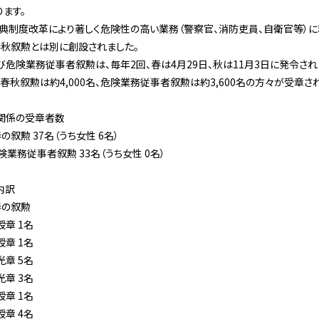
ます。
栄典制度改革により著しく危険性の高い業務（警察官、消防吏員、自衛官等）
春秋叙勲とは別に創設されました。
危険業務従事者叙勲は、毎年2回、春は4月29日、秋は11月3日に発令され
春秋叙勲は約4,000名、危険業務従事者叙勲は約3,600名の方々が受章さ
関係の受章者数
叙勲 37名（うち女性 6名）
業務従事者叙勲 33名（うち女性 0名）
内訳
の叙勲
章 1名
章 1名
章 5名
章 3名
章 1名
章 4名