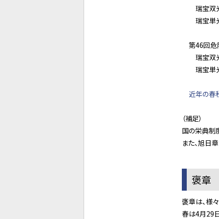
瑞宝双光
瑞宝単光章
第46回危
瑞宝双光章
瑞宝単光章
近年の春
（補足）
国の栄典制
また、旭日
褒章
褒章は、様
春は4月29