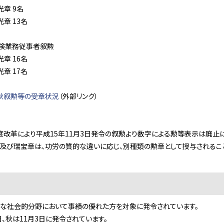
章 9名
 13名
険業務従事者叙勲
 16名
 17名
秋叙勲等の受章状況
（外部リンク）
度改革により平成15年11月3日発令の叙勲より数字による勲等表示は廃止に
章及び瑞宝章は、功労の質的な違いに応じ、別種類の勲章として授与されるこ
々な社会的分野において事績の優れた方を対象に発令されています。
日、秋は11月3日に発令されています。