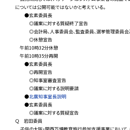
については公開可能ではないかと考えている。
●玄素委員長
◎議案に対する質疑終了宣告
◎会計局、人事委員会、監査委員、選挙管理委員会及
◎休憩宣告
午前10時32分休憩
午前10時35分再開
●玄素委員長
◎再開宣告
◎知事室審査宣告
◎議案に対する説明要請
●
北廣知事室長説明
●玄素委員長
◎議案に対する質疑宣告
Ｑ 岩田委員
子供の大阪・関西万博教育旅行参加支援事業において、参