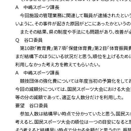
Ａ 中嶋スポーツ課長
今回施設の管理業務に関連して職員が逮捕されたというこ
いように、その事件が起きた原因がどこにあったかというの
またその結果、県の制度や手法にも問題があり、改善が必要
Ｑ 谷口委員
第10款「教育費」第７項「保健体育費」第２目「体育振興費
まだ結構下のほうにいる状況だと思う。順位を上げるために
利用しなかった考え方を教えてもらいたい。
Ａ 中嶋スポーツ課長
競技団体の強化費については年度当初の予算化をしており、
今回の減額分については、国民スポーツ大会における大会当
等の分の減額であって、適正な人数分だけを利用した。
要望 谷口委員
参加人数は結構早い時点で分かっていたと思う。国民スポー
考えると、国民スポーツ大会の順位は一つの目安になると思う
そう考えると結構早い時点で分かる金額だと思うので、振替