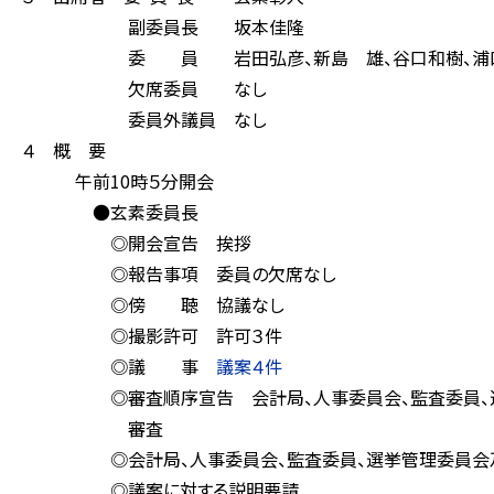
副委員長 坂本佳隆
委 員 岩田弘彦、新島 雄、谷口和樹、浦口高
欠席委員 なし
委員外議員 なし
４ 概 要
午前10時５分開会
●玄素委員長
◎開会宣告 挨拶
◎報告事項 委員の欠席なし
◎傍 聴 協議なし
◎撮影許可 許可３件
◎議 事
議案４件
◎審査順序宣告 会計局、人事委員会、監査委員、選挙管
審査
◎会計局、人事委員会、監査委員、選挙管理委員会及
◎議案に対する説明要請