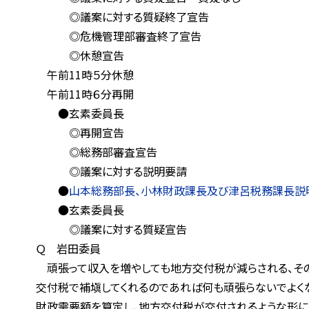
◎議案に対する質疑終了宣告
◎危機管理部審査終了宣告
◎休憩宣告
午前11時５分休憩
午前11時６分再開
●玄素委員長
◎再開宣告
◎総務部審査宣告
◎議案に対する説明要請
●
山本総務部長、小林財政課長及び津呂税務課長説
●玄素委員長
◎議案に対する質疑宣告
Ｑ 岩田委員
頑張って収入を増やしても地方交付税が減らされる、その代わ
交付税で補塡してくれるのであれば何も頑張らないでよくな
財政需要額を算定し、地方交付税が交付されるような形になっ