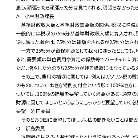
思う。頑張ったら頑張った分は見てくれる、頑張らなかったら
Ａ 小林財政課長
基準財政収入額と基準財政需要額の関係、税収に増減があ
一般的には税収の75%分が基準財政収入額に算入され、残り
逆に減った場合は、75%分は補塡をされるが25%分はされ
一方で25%分が留保財源として我々に残ったとしても、
ると、需要額は単位費用や算定の係数等でバーチャルに算定
ただ、増やした分のうち25%分が残る構造にはなっているの
その上で、費用の補塡に関しては、例えばガソリン税の暫定
のものについては地方特例交付金という形で100%地方に補
ついては、100%の補塡を要望していく必要がある。通常の
財源に回してほしいというようにしっかりと要望していく必
要望 岩田委員
そのとおり国に要望してほしい。私の聞きたいことは聞かせ
Ｑ 新島委員
退職者の見込み人数が減ったという説明があったが、どれ