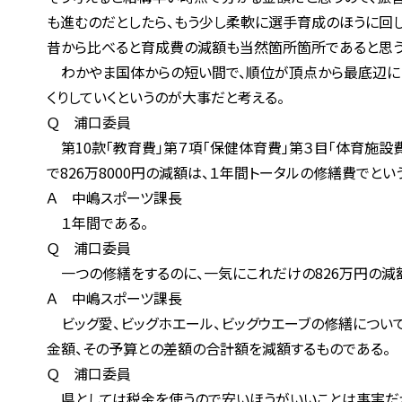
も進むのだとしたら、もう少し柔軟に選手育成のほうに回して
昔から比べると育成費の減額も当然箇所箇所であると思う
わかやま国体からの短い間で、順位が頂点から最底辺にまで
くりしていくというのが大事だと考える。
Ｑ 浦口委員
第10款「教育費」第７項「保健体育費」第３目「体育施設費」
で826万8000円の減額は、１年間トータルの修繕費でという
Ａ 中嶋スポーツ課長
１年間である。
Ｑ 浦口委員
一つの修繕をするのに、一気にこれだけの826万円の減額
Ａ 中嶋スポーツ課長
ビッグ愛、ビッグホエール、ビッグウエーブの修繕については
金額、その予算との差額の合計額を減額するものである。
Ｑ 浦口委員
県としては税金を使うので安いほうがいいことは事実だが、