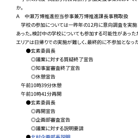
か。
Ａ 中瀬万博推進担当参事兼万博推進課長事務取扱
学校の参加については一昨年の12月に意向調査を実施したと
あった。検討中の学校についても参加する可能性があったた
エリアは日帰りでの実施が難しく、最終的に不参加となった
●玄素委員長
◎議案に対する質疑終了宣告
◎知事室審査終了宣告
◎休憩宣告
午前10時39分休憩
午前10時41分再開
●玄素委員長
◎再開宣告
◎企画部審査宣告
◎議案に対する説明要請
●
北村企画部長説明