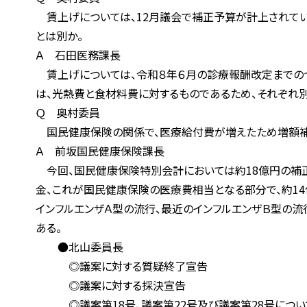
賃上げについては、12月議会で補正予算が計上されていた
とは別か。
Ａ 石田医務課長
賃上げについては、令和８年６月の診療報酬改定までのつな
は、光熱費と食材料費に対するものであるため、それぞれ別
Ｑ 奥村委員
国民健康保険の関係で、医療給付費が増えたため増額補正を
Ａ 前坂国民健康保険課長
今回、国民健康保険特別会計においては約18億円の補正と
金、これが国民健康保険の医療費相当となる部分で、約14億
インフルエンザＡ型の流行、最近のインフルエンザＢ型の流
ある。
●北山委員長
◎議案に対する質疑終了宣告
◎議案に対する採決宣告
◎議案第18号、議案第22号及び議案第28号について