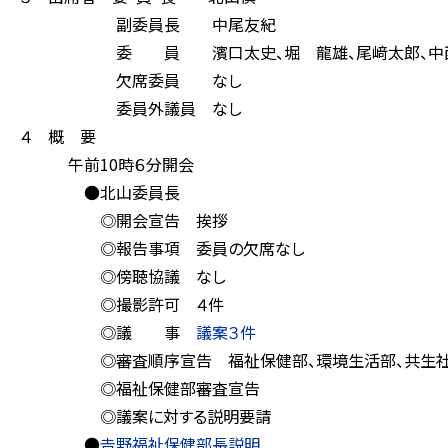
副委員長 中尾友紀
委 員 濱口太史、堀 龍雄、尾﨑太郎、中西 
欠席委員 なし
委員外議員 なし
４ 概 要
午前10時６分開会
●北山委員長
◎開会宣告 挨拶
◎報告事項 委員の欠席なし
◎傍聴協議 なし
◎撮影許可 ４件
◎議 事
議案３件
◎審査順序宣告 福祉保健部、環境生活部、共生社
◎福祉保健部審査宣告
◎議案に対する説明要請
●
𠮷野福祉保健部長説明