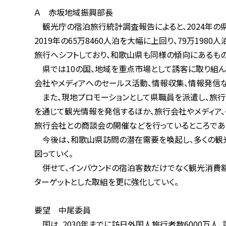
Ａ 赤坂地域振興部長
観光庁の宿泊旅行統計調査報告によると、2024年の県
2019年の65万8460人泊を大幅に上回り、79万1980
旅行へシフトしており、和歌山県も同様の傾向にあるもの
県では10の国、地域を重点市場として誘客に取り組んで
会社やメディアへのセールス活動、情報収集、情報発信な
また、現地プロモーションとして県職員を派遣し、旅行博
を通じて観光情報を発信するほか、旅行会社やメディア、イ
旅行会社との商談会の開催などを行っているところであ
今後は、和歌山県訪問の潜在需要を喚起し、多くの観光客
図っていく。
併せて、インバウンドの宿泊客数だけでなく観光消費額の
ターゲットとした取組を更に強化していく。
要望 中尾委員
国は、2030年までに訪日外国人旅行者数6000万人、訪