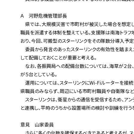
Ａ 河野危機管理部長
県では、大規模災害で市町村が被災した場合を想定し、被
職員を派遣する体制を整えている。支援隊は南海トラフ地震
おり、今回、可搬型のスターリンクをその隊数分導入予定と
委員から発言のあったスターリンクの有効性を踏まえたう
して配備しておくことが重要と考える。
なお、各振興局への配備台数については、海草が２台、那賀
が５台としている。
運用については、スターリンクにWi-Fiルーターを接続する
県職員のみならず、周辺にいる市町村職員や自衛隊などの
スターリンクは、衛星からの通信を受信するため、アンテ
と連携し、平時のうちから設置場所の検討や訓練を行うな
意見 山家委員
さらに多くの台数を確保するべきであると考えるが、スター