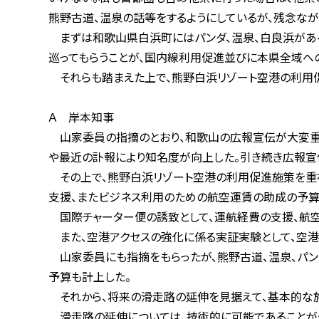
熊野古道、温泉の話等をするようにしているが、残念ながら
まずは和歌山県白浜町にはパンダ、温泉、白良浜があること
巡ってもらうことが、国内線利用促進並びに本県全域への
それらも踏まえた上で、熊野白浜リゾート空港の利用促進
Ａ 岸本知事
山家委員の指摘のとおり、和歌山の広報宣伝が大変重要であ
や最近の訃報により知名度が向上した。引き続き広報宣伝
その上で、熊野白浜リゾート空港の利用促進施策を重視し
支援、またビジネス利用のための航空運賃の助成の予算
国際チャーター便の誘致として、運航経費の支援、航空会
また、空港アクセスの強化に係る実証実験として、空港連
山家委員にも指摘をもらったが、熊野古道、温泉、パンダな
予算も計上した。
それから、将来の滑走路の延伸を見据えて、基本的な施設
滑走路の延伸については、技術的に可能であることが今年