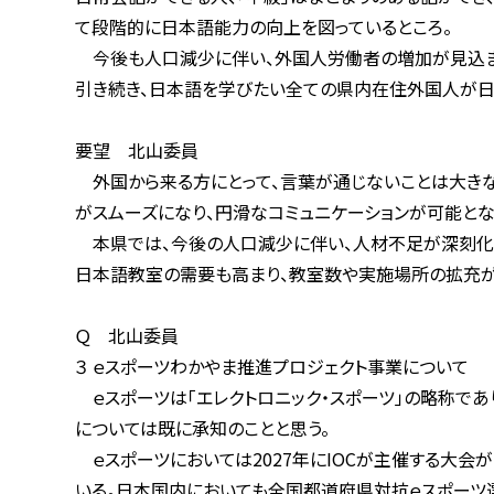
て段階的に日本語能力の向上を図っているところ。
今後も人口減少に伴い、外国人労働者の増加が見込まれる
引き続き、日本語を学びたい全ての県内在住外国人が日本
要望 北山委員
外国から来る方にとって、言葉が通じないことは大きな不安
がスムーズになり、円滑なコミュニケーションが可能とな
本県では、今後の人口減少に伴い、人材不足が深刻化し、
日本語教室の需要も高まり、教室数や実施場所の拡充が必要
Ｑ 北山委員
３ ｅスポーツわかやま推進プロジェクト事業について
ｅスポーツは「エレクトロニック・スポーツ」の略称であり、
については既に承知のことと思う。
ｅスポーツにおいては2027年にIOCが主催する大会が開
いる。日本国内においても全国都道府県対抗ｅスポーツ選手権