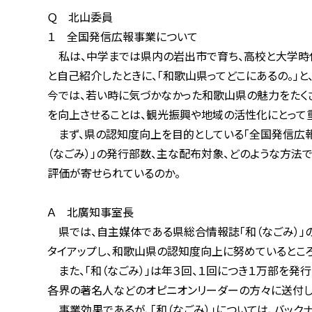
Ｑ 北山委員
１ 全国発信広報事業について
私は、中学までは県内の岩出市で育ち、高校と大学時代を県
と自己紹介したときに、「和歌山県ってどこにあるの。」と、
今では、若い時に気づかなかった和歌山県の魅力をたくさん
を向上させることは、観光振興や地域の活性化にとって重
まず、県の認知度向上を目的としている「全国発信広報事
（なごみ）」の発行部数、主な配布対象、どのような方法で配
評価が寄せられているのか。
Ａ 北廣知事室長
県では、自主媒体である県総合情報誌「和（なごみ）」の制
タイアップし、和歌山県の認知度向上に努めているところ
また、「和（なごみ）」は年３回、１回につき１万部を発行し
各界の著名人などのオピニオンリーダーの方々に送付し
事業効果であるが、「和（なごみ）」については、バックナ