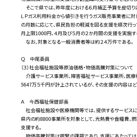
そこで県では、昨年度における６月補正予算を皮切りに、
ＬＰガス利用料金から値引きを行うガス販売事業者に対して
の月数に応じて、県民負担の軽減を図る支援を順次行ってき
月上限1000円、４月及び５月の２か月間の支援を実施する
なお、対象となる一般消費者等は約２４万件である。
Ｑ 中尾委員
（３）社会福祉施設等原油価格・物価高騰対策について
介護サービス事業所、障害福祉サービス事業所、医療機関
5647万５千円が計上されているが、その支援の内容はど
Ａ 今西福祉保健部長
社会福祉施設や医療機関等では、提供するサービスに対す
県内の約8800事業所を対象として、光熱費や食糧費、燃
支援する。
物価高騰対策は喫緊の課題であり、支援にあたっては十分