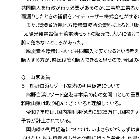
共同購入を行政が行う必要があるのか、工事施工業者が倒
雨漏りしたときの補償をアイチューザー株式会社がするのか
また、環境省近畿地方環境事務所の資料によると、「販売店
「太陽光発電設備＋蓄電池セットの販売で、大いに儲けてくだ
腑に落ちないところがあった。
脱炭素や環境において共同購入で安くなるという考えであ
購入する方が、県民は安く購入できると思うので、今回の共
Ｑ 山家委員
５ 熊野白浜リゾート空港の利用促進について
熊野白浜リゾート空港は本県の南の玄関口として重要であ
和歌山県は取り組んできていると理解している。
令和７年度は、国内線利用促進に5325万円、国際チャータ
予算が計上されている。
国内線の利用促進については、いまさらだが、まずは首都
いけない。私も首都圏も含め他県に行った場合は、他県の人