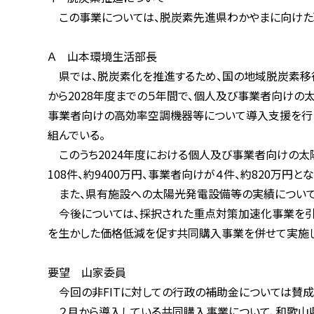
この事業については、脱炭素先進県わかやまに向けた取組
Ａ 山本環境生活部長
県では、脱炭素化を推進するため、国の地域脱炭素移行・再
から2028年度までの５年間で、個人及び事業者向けの太
事業者向けの高効率空調機器等について導入支援を行うと
組んでいる。
このうち2024年度における個人及び事業者向けの太陽光
108件、約9400万円、事業者向けが４件、約820万円と
また、県有施設への太陽光発電設備等の実績については、県
今後については、採択された重点対策加速化事業を引き続き
を生かした価格低減を促す共同購入事業を併せて実施してい
要望 山家委員
今回の非FITに対しての行政の補助金については賛成し
２月から導入している共同購入事業について、和歌山県と