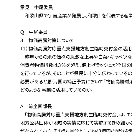
意見 中尾委員
和歌山県で宇宙産業が発展し、和歌山を代表する産業に
Ｑ 中尾委員
３ 物価高騰対策について
（１）物価高騰対応重点支援地方創生臨時交付金の活用
昨年からの米の価格の急激な上昇や白菜・キャベツなどの
消費者物価指数は３％を超え、値上げラッシュが全国の国
を行っているが、そのことが県民に十分に伝わっているのか
必要があると思う。国の補正予算において「物価高騰対応重
どのような事業に活用しているのか。
Ａ 前企画部長
「物価高騰対応重点支援地方創生臨時交付金」は、エネル
地方公共団体が地域の実情に応じて実施するきめ細かな取組
がなされており、そのうち県分として約43億円の配分を受