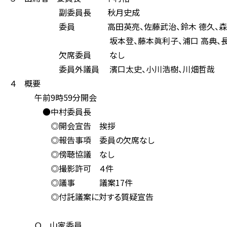
副委員長 秋月史成
委員 高田英亮、佐藤武治、鈴木 德久、森礼子、玄素
坂本登、藤本眞利子、浦口 高典、長坂隆司、中
欠席委員 なし
委員外議員 濱口太史、小川浩樹、川畑哲哉
４ 概要
午前9時59分開会
●中村委員長
◎開会宣告 挨拶
◎報告事項 委員の欠席なし
◎傍聴協議 なし
◎撮影許可 ４件
◎議事 議案17件
◎付託議案に対する質疑宣告
Ｑ 山家委員