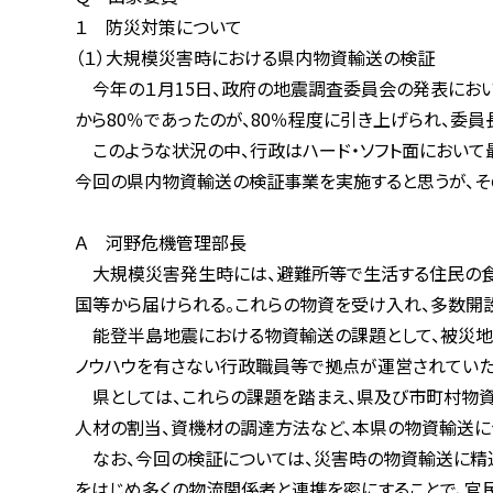
１ 防災対策について
（１）大規模災害時における県内物資輸送の検証
今年の１月15日、政府の地震調査委員会の発表において、
から80％であったのが、80％程度に引き上げられ、委員長
このような状況の中、行政はハード・ソフト面において最大
今回の県内物資輸送の検証事業を実施すると思うが、その
Ａ 河野危機管理部長
大規模災害発生時には、避難所等で生活する住民の食糧
国等から届けられる。これらの物資を受け入れ、多数開設さ
能登半島地震における物資輸送の課題として、被災地内の
ノウハウを有さない行政職員等で拠点が運営されていたこと
県としては、これらの課題を踏まえ、県及び市町村物資拠
人材の割当、資機材の調達方法など、本県の物資輸送につ
なお、今回の検証については、災害時の物資輸送に精通す
をはじめ多くの物流関係者と連携を密にすることで、官民が