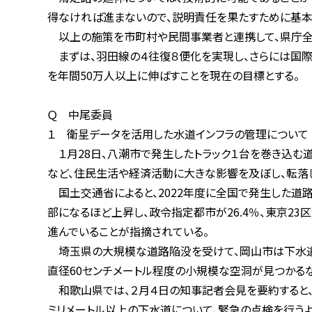
得なければ進まないので、説明責任を果たすために基本
以上の施策を市町村や民間事業者と連携して、県庁全体
まずは、羽田線の４往復８便化を実現し、さらには国際線
を年間50万人以上に伸ばすことを現在の目標とする。
Ｑ 中尾委員
１ 衛星データを活用した水道インフラの管理について
１月28日、八潮市で発生したトラック１台を巻き込む道路
など、住民生活や経済活動に大きな影響を及ぼし、転落した
国土交通省によると、2022年度に全国で発生した道路陥没
部になるほど上昇し、政令指定都市が26.4％、東京23区が
進んでいることが指摘されている。
埼玉県の大規模な道路陥没を受けて、岡山市は下水道管の
直径60センチメートル程度の小規模な空洞が見つかるな
和歌山県では、２月４日の知事記者会見を要約すると、「国か
ミリメートル以上の下水道について、緊急の点検を行うよう