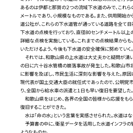
あるのは伊都と那賀の２つの流域下水道のみで、これらの下
メートルであり、小規模なものである。また、供用開始からの
道公社が、これらの下水道管が通っている道路を全て目視で
下水道の点検を行っており、直径80センチメートル以上の管
詳細な点検を実施している。これまでの点検結果からも、特
いただけるよう、今後も下水道の安全確保に努めていく。」
それでは、和歌山県の上水道は大丈夫かと疑問が湧いてきた。
の日に六十谷水管橋の崩落事故が発生した。和歌山市北部に
に影響を及ぼし、市民生活に深刻な影響を与えた。原因は、
現代表が国土交通大臣の就任式であったので、公明党市議
り、全国から給水車の派遣と１日も早い復旧を要望した
和歌山県をはじめ、各界の全国の皆様から応援をもらい、「
復旧することができた。
水は「命の水」という言葉を実感させられた。水道はなく
予算書の中に、衛星データを活用した水道インフラの管理に
ようなものか。