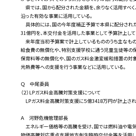
県では、国から配分された金額を、余りなく活用すべく、国
沿った有効な事業に活用している。
具体的には、国の今年度補正予算で本県に配分された約4
31億円を、本交付金を活用した事業として予算計上して
来年度当初予算案で計上しているもののうち主なものを申
給食費の無償化や、特別支援学校に通う児童生徒等の保護
保育料等の無償化や、国のガス料金激変緩和措置の対象と
光熱費等への支援を行う事業などに活用している。
Ｑ 中尾委員
（２）LPガス料金高騰対策支援について
LPガス料金高騰対策支援に５億3418万円が計上されて
Ａ 河野危機管理部長
エネルギー価格等の高騰を受け、国では燃料油や電気、都市
物価高騰対応重点支援地方創生臨時交付金等を活用し、地