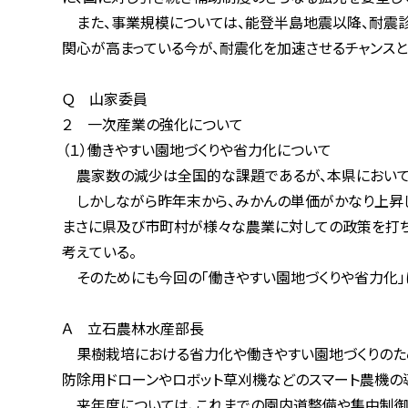
また、事業規模については、能登半島地震以降、耐震診断
関心が高まっている今が、耐震化を加速させるチャンスと捉
Ｑ 山家委員
２ 一次産業の強化について
（１）働きやすい園地づくりや省力化について
農家数の減少は全国的な課題であるが、本県においても
しかしながら昨年末から、みかんの単価がかなり上昇し、安
まさに県及び市町村が様々な農業に対しての政策を打ち出
考えている。
そのためにも今回の「働きやすい園地づくりや省力化」は重
Ａ 立石農林水産部長
果樹栽培における省力化や働きやすい園地づくりのため、
防除用ドローンやロボット草刈機などのスマート農機の導入
来年度については、これまでの園内道整備や集中制御によ