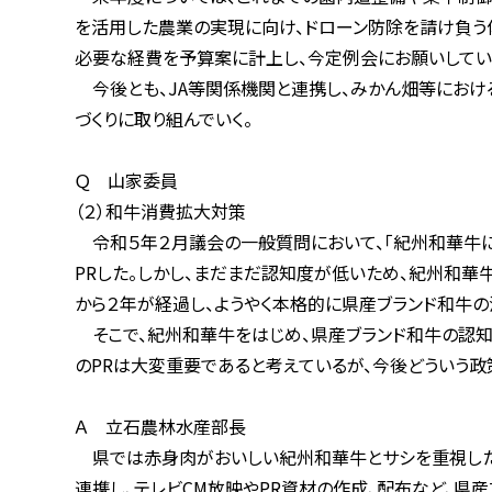
を活用した農業の実現に向け、ドローン防除を請け負う体制
必要な経費を予算案に計上し、今定例会にお願いしてい
今後とも、JA等関係機関と連携し、みかん畑等における
づくりに取り組んでいく。
Ｑ 山家委員
（２）和牛消費拡大対策
令和５年２月議会の一般質問において、「紀州和華牛につ
PRした。しかし、まだまだ認知度が低いため、紀州和華牛
から２年が経過し、ようやく本格的に県産ブランド和牛の消
そこで、紀州和華牛をはじめ、県産ブランド和牛の認知度
のPRは大変重要であると考えているが、今後どういう政策
Ａ 立石農林水産部長
県では赤身肉がおいしい紀州和華牛とサシを重視した熊野
連携し、テレビCM放映やPR資材の作成、配布など、県産ブ