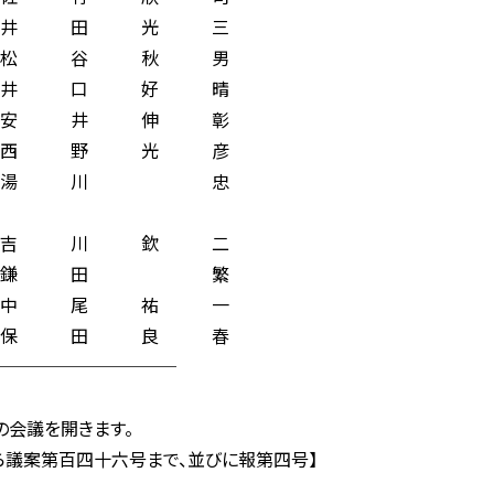
井 田 光 三
 谷 秋 男
 口 好 晴
 井 伸 彰
 野 光 彦
湯 川 忠
 川 欽 二
鎌 田 繁
 尾 祐 一
保 田 良 春
─────────
の会議を開きます。
案第百四十六号まで、並びに報第四号】