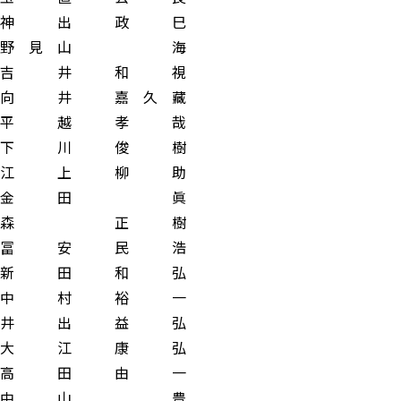
 出 政 巳
 見 山 海
 井 和 視
井 嘉 久 藏
 越 孝 哉
 川 俊 樹
 上 柳 助
金 田 眞
森 正 樹
 安 民 浩
 田 和 弘
 村 裕 一
 出 益 弘
 江 康 弘
 田 由 一
中 山 豊