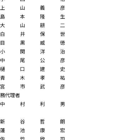
上 山 義 彦
島 本 隆 生
 山 耕 二
 井 保 世
 目 黒 威 徳
関 洋 治
中 尾 公 彦
 口 建 史
 青 木 孝 祐
宮 市 武 彦
代理者
 利 男
 谷 哲 朗
池 康 宏
 竹 欣 司