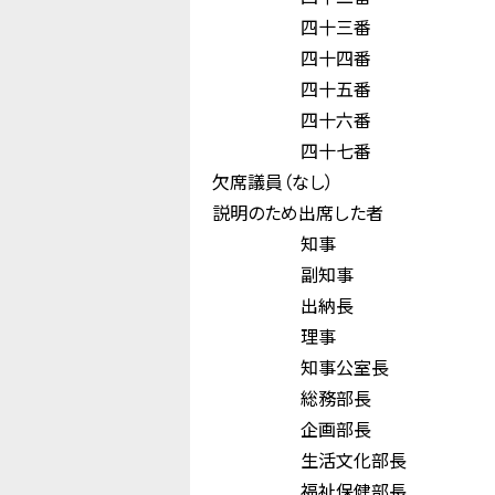
四十三番 飯
四十四番 鶴
四十五番 松
四十六番 村 
四十七番 和
欠席議員（なし）
説明のため出席した者
知事 西
副知事 高 
出納長 中 
理事 藤 
知事公室長 大
総務部長 稲
企画部長 
生活文化部長
福祉保健部長