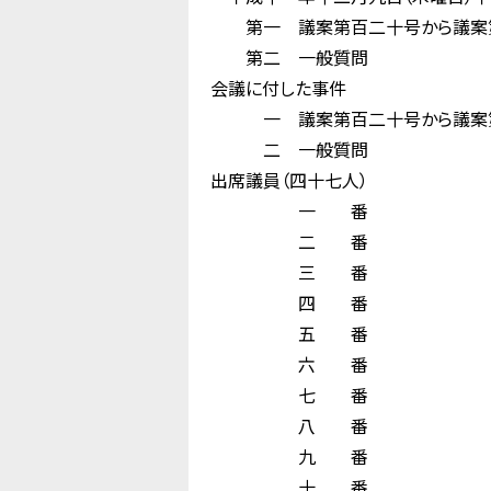
第一 議案第百二十号から議案第百
第二 一般質問
会議に付した事件
一 議案第百二十号から議案第百
二 一般質問
出席議員（四十七人）
一 番 
二 番 山 
三 番 佐 
四 番 松 
五 番 阪 
六 番 堀 
七 番 門 
八 番 西 
九 番 
十 番 