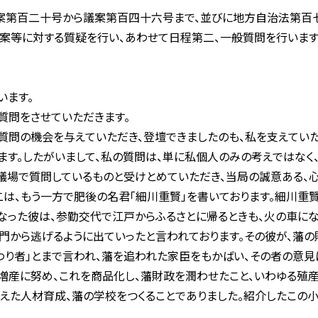
議案第百二十号から議案第百四十六号まで、並びに地方自治法第百
案等に対する質疑を行い、あわせて日程第二、一般質問を行います
います。
質問をさせていただきます。
問の機会を与えていただき、登壇できましたのも、私を支えてい
ます。したがいまして、私の質問は、単に私個人のみの考えではなく
議場で質問しているものと受けとめていただき、当局の誠意ある、心
は、もう一方で肥後の名君「細川重賢」を書いております。細川重
なった彼は、参勤交代で江戸からふるさとに帰るときも、火の車に
門から逃げるように出ていったと言われております。その彼が、藩
わり者」とまで言われ、藩を追われた家臣をもかばい、その者の意見
増産に努め、これを商品化し、藩財政を潤わせたこと、いわゆる殖
えた人材育成、藩の学校をつくることでありました。紹介したこの