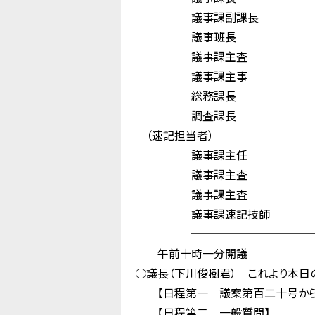
議事課副課長 
議事班長 松
議事課主査 井
議事課主事 安
総務課長 西
調査課長 
（速記担当者）
議事課主任 吉
議事課主査 
議事課主査 中
議事課速記技師 
────────────
午前十時一分開議
○議長（下川俊樹君） これより本日
【日程第一 議案第百二十号から議
【日程第二 一般質問】