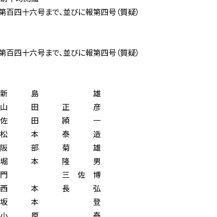
四十六号まで、並びに報第四号（質疑）
四十六号まで、並びに報第四号（質疑）
新 島 雄
田 正 彦
田 頴 一
本 泰 造
部 菊 雄
本 隆 男
三 佐 博
本 長 弘
坂 本 登
小 原 泰