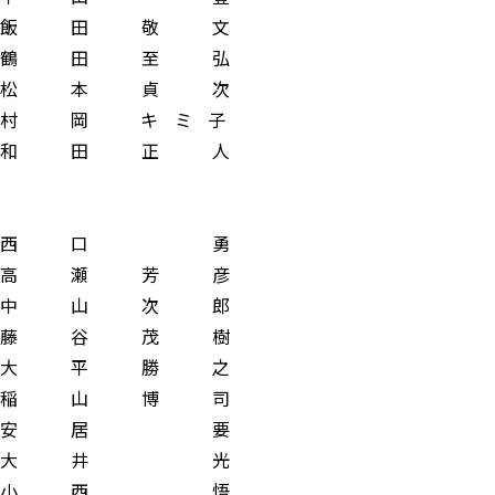
 田 敬 文
 田 至 弘
 本 貞 次
岡 キ ミ 子
 田 正 人
 口 勇
瀬 芳 彦
山 次 郎
谷 茂 樹
 平 勝 之
 山 博 司
安 居 要
 大 井 光
 小 西 悟