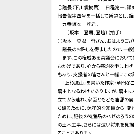
○議長（下川俊樹君） 日程第一、
報告報第四号を一括して議題とし、議
九番坂本 登君。
〔坂本 登君、登壇〕（拍手）
○坂本 登君 皆さん、おはようござ
議長のお許しを得ましたので、一般
まず、この権威ある県議会において質
おかげであり、心から感謝を申し上げ
もあり、支援者の皆さんと一緒にこの
「上杉鷹山」を書いた作家・童門冬二
藩主となるわけでありますが、藩主に
立てから逃れ、家臣ともども藩邸の裏
ち破るために、保守的な家臣から「変
ために、肥後の特産品のハゼのろうの
の土木工事、さらには遠い将来を見据
ることであります。