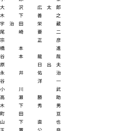
沢 広 太 郎
 下 善 之
治 田 栄 蔵
 崎 要 二
宗 正 彦
橋 本 進
 本 龍 哉
 日 出 夫
 井 佑 治
谷 洋 一
小 川 武
 瀬 勝 助
 下 秀 男
町 田 亘
 下 直 也
 置 公 良