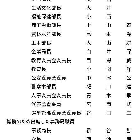
生活文化部長 大 井 
福祉保健部長 小 西 
商工労働部長 上 山 義
農林水産部長 島 本 隆
土木部長 大 山 耕 
企業局長 白 井 保 
教育委員会委員長 目 黒 威
教育長 小 関 洋 
公安委員会委員 中 尾 公
警察本部長 樋 口 建
人事委員会委員長 青 木 孝
代表監査委員 宮 市 武
選挙管理委員会委員長 谷 口 庄
職務のため出席した事務局職員
事務局長 新 谷 哲 
次長 蓮 池 康 