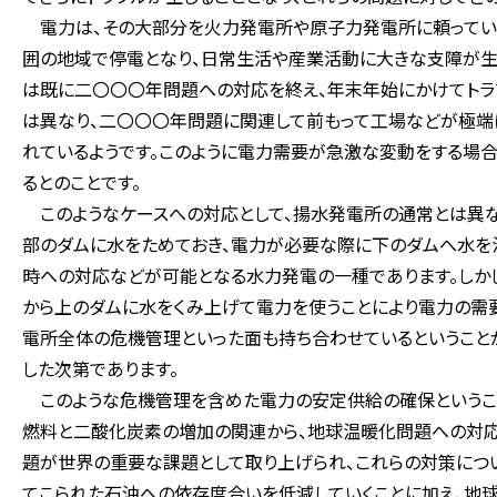
電力は、その大部分を火力発電所や原子力発電所に頼っている
囲の地域で停電となり、日常生活や産業活動に大きな支障が生
は既に二〇〇〇年問題への対応を終え、年末年始にかけてトラ
は異なり、二〇〇〇年問題に関連して前もって工場などが極端
れているようです。このように電力需要が急激な変動をする場
るとのことです。
このようなケースへの対応として、揚水発電所の通常とは異な
部のダムに水をためておき、電力が必要な際に下のダムへ水を
時への対応などが可能となる水力発電の一種であります。しか
から上のダムに水をくみ上げて電力を使うことにより電力の需
電所全体の危機管理といった面も持ち合わせているということ
した次第であります。
このような危機管理を含めた電力の安定供給の確保というこ
燃料と二酸化炭素の増加の関連から、地球温暖化問題への対応
題が世界の重要な課題として取り上げられ、これらの対策につ
てこられた石油への依存度合いを低減していくことに加え、地