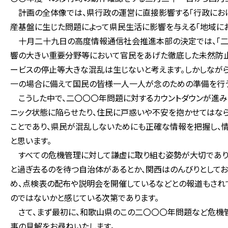
計画の全体像では、県行政の運営に直接影響する「行政におけ
産基盤に生じた問題によって県民生活に影響を与える「地域にお
十月二十九日の高度情報通信社会推進本部の決定では、「二〇
響の大きい重要分野等において官民をあげた徹底した未然防
ービスの停止等大きな混乱は生じないと考えます。しかしなが
一の場合に備えて国民の皆様一人一人が念のための準備を行う
こうした中で、二〇〇〇年問題に対するカウントダウンが進み
ニック状態に陥らせたり、住民に戸惑いや不安を抱かせてはなら
ことであり、県民が混乱しないためにも正確な情報を把握し、
と思います。
すべての危機管理に対して謙虚に取り組む姿勢が大切でありま
と過ぎ去るのを待つ自治体があるとか、関西はのんびりとして
め、点検表の配布や説明会を開催しているなどとの報道もされ
のではないかと感じている次第であります。
さて、まず最初に、和歌山県のこの二〇〇〇年問題など危機
事の見解をお尋ねいたします。