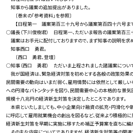
知事から議案の追加提出がありました。
〔巻末の「参考資料」を参照〕
【日程第一 議案第百三十九号から議案第百四十六号まで
○議長（下川俊樹君） 日程第一、ただいま報告の議案第百三
議案はお手元に配付しておりますので、まず知事の説明を求め
知事西口 勇君。
〔西口 勇君、登壇〕
○知事（西口 勇君） ただいま上程されました諸議案について
我が国経済は、緊急経済対策を初めとする各般の政策効果の
民間需要の動向はいまだ弱く、雇用情勢には依然として厳しい
への円滑なバトンタッチを図り、民間需要中心の本格的な景気
規模十八兆円の経済新生対策を決定したところであります。
本県といたしましても、中小企業向け融資の拡充・円滑化や新
に呼応して雇用就業機会の創出を図るなど、従来より積極的に景
経済新生対策を早期に実施に移すため補正予算案を直ちに編成
その主な内容についてでありますが、経済新生対策等の関連