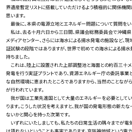
界遺産暫定リストに搭載していただけるよう積極的に関係機関
思います。
最後に、本県の電源立地とエネルギー問題について質問をい
私は、去る十月六日から三日間、県議会総務委員会で沖縄県に
メディアセンター、さらには海水による揚水発電の施設など、現
証試験の段階ではありますが、世界で初めての海水による揚水
持ちました。
これは、陸上に設置された上部調整池と海面との約百三十メー
発電を行う実証プラントであり、資源エネルギー庁の委託事業
な自然環境に恵まれたところでありますから、当然のことなが
が行われています。
我が国は工業先進国として大量のエネルギーを必要としてい
ります。こうした状況を考えますと、我が国の発電形態の新たな
ないかと関心を持った次第です。
いずれにいたしましても、私たちの日常生活の隅々までが電気
は語れないということも事実であります。京阪神地域という電