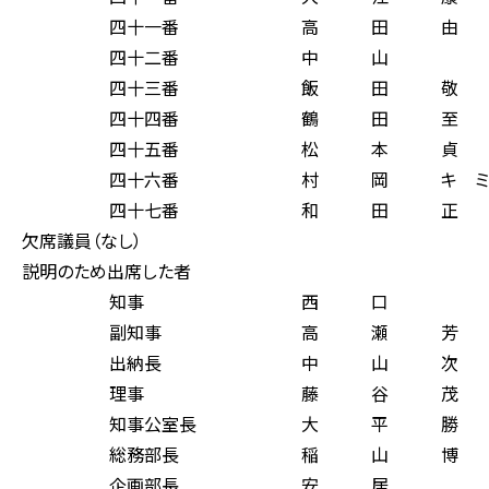
四十一番 高 田 由 
四十二番 中 山 
四十三番 飯 田 敬 
四十四番 鶴 田 至 
四十五番 松 本 貞 
四十六番 村 岡 キ ミ 
四十七番 和 田 正 
欠席議員（なし）
説明のため出席した者
知事 西 口 
副知事 高 瀬 芳 
出納長 中 山 次 
理事 藤 谷 茂 
知事公室長 大 平 勝
総務部長 稲 山 博 
企画部長 安 居 