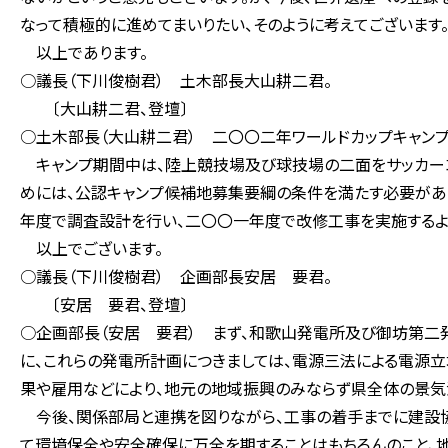
なって積極的に進めてまいりたい、そのように考えてございます
以上であります。
○議長（下川俊樹君） 土木部長大山耕二君。
〔大山耕二君、登壇〕
○土木部長（大山耕二君） 二〇〇二年ワールドカップキャン
キャンプ期間中は、陸上競技場及び球技場の二面をサッカーコ
めには、公認キャンプ候補地募集要綱の条件を満たす必要があ
年度で調査設計を行い、二〇〇一年度で改修工事を実施するよ
以上でございます。
○議長（下川俊樹君） 企画部長安居 要君。
〔安居 要君、登壇〕
○企画部長（安居 要君） まず、和歌山発電所及び御坊第二
に、これらの発電所計画につきましては、電源三法による電源
果や雇用などにより、地元の地域振興のみならず県全体の景気
今後、関係部局と連携を図りながら、工事の着手までに建設
て環境保全や安全確保に万全を期することはもちろんのこと、