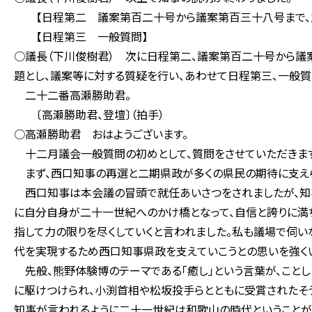
【日程第二 議案第百二十号から議案第百三十八号まで、
【日程第三 一般質問】
○議長（下川俊樹君） 次に日程第二、議案第百二十号から議
題とし、議案等に対する質疑を行い、あわせて日程第三、一般質
二十二番高瀬勝助君。
〔高瀬勝助君、登壇〕（拍手）
○高瀬勝助君 おはようございます。
十二月議会一般質問の初めとして、質問をさせていただきます
まず、西口知事の再選と二期県政が多くの県民の期待に支えら
西口知事は本会議の冒頭で就任あいさつをされましたが、知
に自分自身が二十一世紀へのかけ橋となって、自信と誇りに満
指して力の限りを尽くしていくと言われました。私も議場で伺い
代を実現するため西口知事県政を支えていこうとの思いを強く
先般、熊野体験博のテーマである「癒し」という言葉が、こと
に駆けつけられ、小渕首相や松坂投手らとともに受賞されたそ
知事が言われるように二十一世紀は和歌山の時代ということが