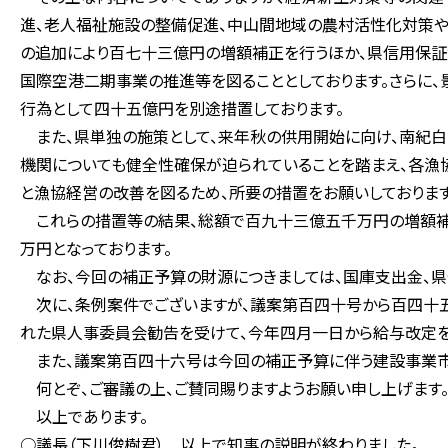
進、老人福祉施設の整備促進、中山間地域の農村活性化対策
の追加により百七十三億円の増額補正を行うほか、県信用保証
国際空港二期事業の推進等を図ることとしております。さらに
行為として四十五億円を別途措置しております。
また、県単独の施策として、来年秋の供用開始に向け、南紀
機関についても健全性確保が迫られていることを踏まえ、各
と漁協経営の改善を図るため、所要の措置をお願いしております
これらの措置等の結果、総額で百九十三億五千万円の増額補
万円となっております。
なお、今回の補正予算の財源につきましては、国庫支出金、県
次に、条例案件でございますが、議案第百四十号から百四十
れた県人事委員会勧告を受けて、今年四月一日から給与改定を
また、議案第百四十六号は今回の補正予算に伴う建設事業市
何とぞ、ご審議の上、ご賛同賜りますようお願い申し上げます
以上であります。
○議長（下川俊樹君） 以上で知事の説明が終わりました。