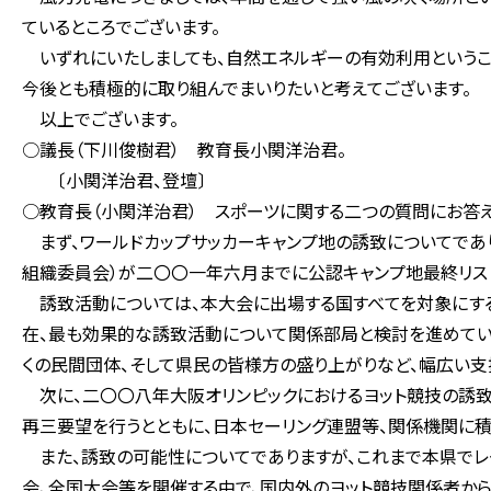
ているところでございます。
いずれにいたしましても、自然エネルギーの有効利用というこ
今後とも積極的に取り組んでまいりたいと考えてございます。
以上でございます。
○議長（下川俊樹君） 教育長小関洋治君。
〔小関洋治君、登壇〕
○教育長（小関洋治君） スポーツに関する二つの質問にお答え
まず、ワールドカップサッカーキャンプ地の誘致についてであり
組織委員会）が二〇〇一年六月までに公認キャンプ地最終リスト
誘致活動については、本大会に出場する国すべてを対象にする
在、最も効果的な誘致活動について関係部局と検討を進めている
くの民間団体、そして県民の皆様方の盛り上がりなど、幅広い支
次に、二〇〇八年大阪オリンピックにおけるヨット競技の誘致
再三要望を行うとともに、日本セーリング連盟等、関係機関に積
また、誘致の可能性についてでありますが、これまで本県で
会、全国大会等を開催する中で、国内外のヨット競技関係者か