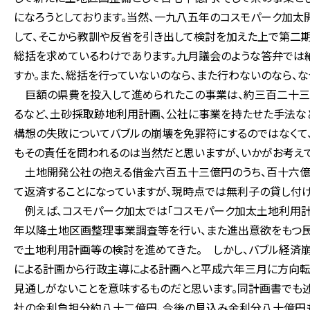
になろうとしております。当然、一九八五年のコスモパーク加
して、そこから教訓や反省を引き出して検討を加えた上で第二
総括を求めているわけであります。九月議会のような答弁では
すか。また、総括を行っていないのなら、また行わないのなら、
巨額の県費を投入して進められたこの事業は、約三百二十三
るなど、土砂採取跡地利用計画、公社に事業を持たせた手法な
構想の失敗についてバブルの崩壊を免罪符にするのではなくて
もその責任を問われるのは当然だと思いますが、いかがお考えで
土地開発公社の抱える借金六百五十三億円のうち、百十六億
て返済することになっていますが、現時点では無利子の貸し付
例えば、コスモパーク加太では「コスモパーク加太土地利用計画
年以降土地区画整理事業調査等を行い、また進出意欲をもつ民
で土地利用計画等の検討を進めてきた。 しかし、バブル経済
による計画から行政主導による計画へと平成六年三月に方向転換
見通しがないことを意味するものだと思います。同計画書でも述
社の金利負担分約八十二億円、今後の見込み金利分八十億円も