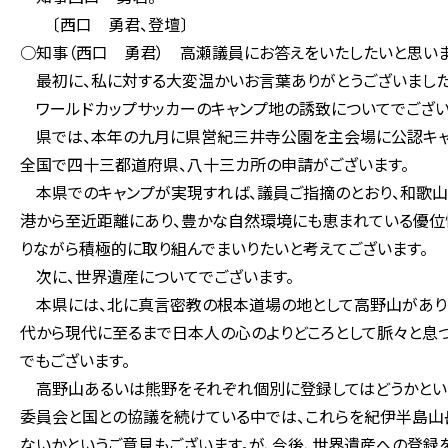
〔西口 勇君、登壇〕
○知事（西口 勇君） 高瀬議員にお答えをいたしたいと思いま
最初に、私に対する大変温かいお言葉ありがとうございました
ワールドカップサッカーのキャンプ地の誘致についてでござい
県では、本年の九月に県営紀三井寺公園を主会場に公認キャン
全国で四十三都道府県、八十三カ所の申請がございます。
本県でのキャンプが実現すれば、議員ご指摘のとおり、和歌山
港から至近距離にあり、豊かな自然環境にも恵まれている優位
りながら積極的に取り組んでまいりたいと考えてございます。
次に、世界遺産についてでございます。
本県には、北に真言密教の根本道場の地として高野山があり
代から現代に至るまで日本人の心のよりどころとして脈々と息づ
でもございます。
高野山あるいは熊野をそれぞれ個別に登録してはどうかという
委員会と国との協議を続けている中では、これらを紀伊半島山
ないかというご意見もございます。が、今後、世界遺産への登録