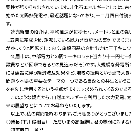
要性が強く打ち出されています。非化石エネルギーとしては、古
始めた太陽熱発電や、最近話題になっており、十二月四日付読
す。
読売新聞の紹介は、平均風速が毎秒七・六メートルと風の強
し五月に完成させ、運転している風力発電施設の事例でありま
がゆっくりと回転をしており、施設四基の合計出力は三千キロワ
久居市は、中部電力との間で一キロワット当たり十一円七十
設費などが回収できるとの見込みだそうです。大規模な発電所
には建設に伴う経済波及効果など、地域の振興という点で大き
問題や本県の重要なテーマの一つである自然との共生というこ
を有効に活用するという視点がますます求められてくるのであろ
このような観点から、自然エネルギーを利用した水力発電、太
来の展望などについてお尋ねをいたします。
以上で、私の質問を終わります。ご清聴ありがとうございまし
○議長（下川俊樹君） ただいまの高瀬勝助君の質問に対する
知事西口 勇君。