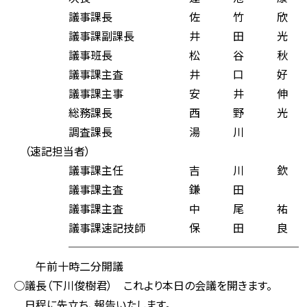
議事課長 佐 竹 欣 
議事課副課長 井 田 光
議事班長 松 谷 秋 
議事課主査 井 口 好
議事課主事 安 井 伸
総務課長 西 野 光 
調査課長 湯 川 
（速記担当者）
議事課主任 吉 川 欽
議事課主査 鎌 田 
議事課主査 中 尾 祐
議事課速記技師 保 田 良
─────────────────────
午前十時二分開議
○議長（下川俊樹君） これより本日の会議を開きます。
日程に先立ち、報告いたします。