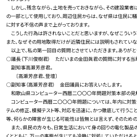
しかし、残念ながら、土地を売っておきながら、その建設業者
の一部として使用しており、周辺住民からは、なぜ県は住民に
に対する不信の声まで上がっております。
こうした行為は許されないことだと思いますが、なぜこういう
また、なぜその用地取得だけが近隣住民には説明もされていな
以上で、私の第一回目の質問とさせていただきます。ありがと
○議長（下川俊樹君） ただいまの金田眞君の質問に対する当
副知事高瀬芳彦君。
〔高瀬芳彦君、登壇〕
○副知事（高瀬芳彦君） 金田議員にお答えいたします。
和歌山県コンピューター西暦二〇〇〇年問題対策本部の見解
コンピューター西暦二〇〇〇年問題については、年内に対策
テムの修正、模擬テスト等、対応を迅速に、かつ徹底して行うこ
等、何らかの障害が生じる可能性は皆無とは言えず、そのための
また、県民の方々も、日常生活において身の回りの電化製品の
くとともに、万一の事態が生じても冷静に対処していただけるよ