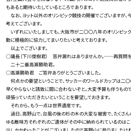
もあると期待いたしているところであります。
なお、ヨット以外のオリンピック競技の開催でございますが、
考えてございます。
いずれにいたしましても、大阪市が二〇〇八年のオリンピック
動に積極的に協力してまいりたいと考えております。
以上でございます。
○議長（下川俊樹君） 答弁漏れはありませんか。──再質問を
二十二番高瀬勝助君。
○高瀬勝助君 ご答弁ありがとうございました。
何点かの要望ということで、サッカーのワールドカップは二〇
早くやらないと誘致に間に合わないぞと。大変予算も伴うもので
頑張っていただきたいということを要望しておきます。
それから、もう一点は世界遺産です。
過日、高野山で、台風の後の杉の木の大変な被害で、たくさん
ゆる敵味方それぞれのご遺体がその中に納められているのはここ
少しかかわったことがございましたので高野山に参りましたけ