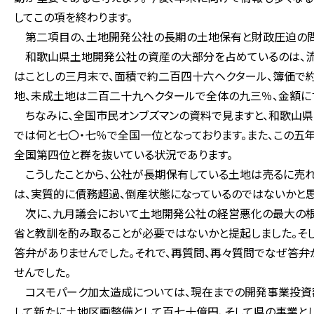
してこの項を終わります。
第二項目の、土地開発公社の長期の土地保有と財政圧迫の問
和歌山県土地開発公社の資産の大部分を占めているのは、流
はことしの三月末で、面積で約二百四十六ヘクタール、簿価で
地、未成土地は二百二十九ヘクタールで全体の九三％、金額に
ちなみに、全国市民オンブズマンの資料で見ますと、和歌山
では何と七〇・七％で全国一位となっております。また、この
全国第四位と群を抜いている状況であります。
こうしたことから、公社が長期保有している土地は売るに売れ
は、実質的に債務超過、倒産状態になっているのではないかと思
次に、九月議会において土地開発公社の経営悪化の最大の根
省と教訓を酌み取ることが必要ではないかと提起しました。そ
答弁がありませんでした。それで、再質問、再々質問でなぜ答弁
せんでした。
コスモパーク加太造成については、現在までの開発事業投資
して新たに土地区画整備として百七十億円、そして県の事業と