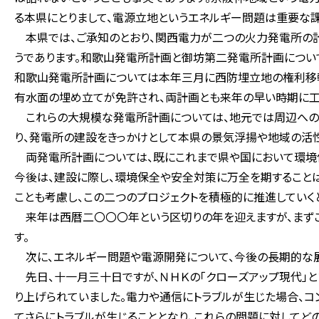
る本県にとりまして、電源立地というエネルギー問題は重要な
本県では、ご承知のとおり、関西電力が二つの火力発電所の計
うであります。和歌山発電所計画と御坊第二発電所計画につい
和歌山発電所計画については本年三月に西防埋立地の権利移
有水面の埋め立てが免許され、両計画とも来年の早い時期に工
これらの大規模な発電所計画については、地元では周辺への
り、発電所の建設をきっかけとして本県の景気浮揚や地域の活
両発電所計画については、既にこれまで県や国において環境保
今後は、建設に際し、環境保全や安全対策に万全を期すること
ことも考慮し、この二つのプロジェクトを積極的に推進していく
来年は西暦二〇〇〇年という区切りの年を迎えますが、まず
す。
次に、エネルギー問題や電源開発について、今後の長期的な展
先日、十一月三十日ですが、ＮＨＫの「クローズアップ現代」
り上げられていました。電力や通信にトラブルが生じた場合、
てさらにトラブルが生じることとなり、これらの問題に対してど