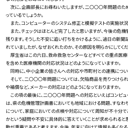
次に、企画部長にお尋ねいたしますが、二〇〇〇年問題のため
っているでしょうか。
また、コンピューターのシステム修正と模擬テストの実施状況は
また、チェックはほとんど完了したと思いますが、今後の危機
残ります。そうした不安に追い打ちをかけるように、過日の新
れていましたが、なぜおくれたのか、その原因を明らかにしてくだ
厚生省はこの六日、救命救急センターなどすべての重点医療機
を含めた医療機関の対応状況はどのようになっていますか。
同時に、中小企業の皆さんへの対応や市町村との連携について
そして、二〇〇〇年問題については、欠陥商品を売りつけられ
や補償など、メーカーの対応はどのようになっておりますか。
この項の最後に、二〇〇〇年問題への対応といえばコンピュー
は、県の危機管理計画書においても地域における問題、すなわち
について、家庭においての点検や対応について周知が不十分で
かという疑問や不安に具体的に答えていくことが求められると思
動が重要であると考えます。今後、年末に向けて情報も多くなる