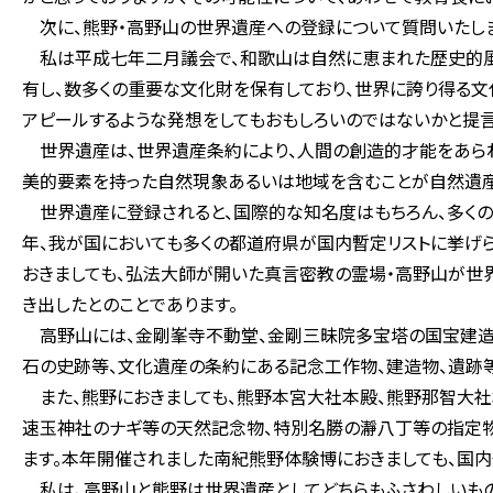
次に、熊野・高野山の世界遺産への登録について質問いたしま
私は平成七年二月議会で、和歌山は自然に恵まれた歴史的風
有し、数多くの重要な文化財を保有しており、世界に誇り得る文
アピールするような発想をしてもおもしろいのではないかと提言
世界遺産は、世界遺産条約により、人間の創造的才能をあらわ
美的要素を持った自然現象あるいは地域を含むことが自然遺産
世界遺産に登録されると、国際的な知名度はもちろん、多くの
年、我が国においても多くの都道府県が国内暫定リストに挙げ
おきましても、弘法大師が開いた真言密教の霊場・高野山が世
き出したとのことであります。
高野山には、金剛峯寺不動堂、金剛三昧院多宝塔の国宝建造
石の史跡等、文化遺産の条約にある記念工作物、建造物、遺跡等
また、熊野におきましても、熊野本宮大社本殿、熊野那智大社
速玉神社のナギ等の天然記念物、特別名勝の瀞八丁等の指定物
ます。本年開催されました南紀熊野体験博におきましても、国内
私は、高野山と熊野は世界遺産としてどちらもふさわしいもの