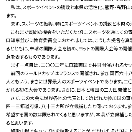
私は、スポーツイベントの誘致と本県の活性化、熊野・高野山
ます。
まず、スポーツの振興、特にスポーツイベントの誘致と本県の
これまで質問の機会をいただくたびに、スポーツを通じての青
口知事並びに教育委員会におかれましては、こうした提言を真
るとともに、卓球の国際大会を初め、ヨットの国際大会等の開催
意を表するものであります。
まず一点目は、二〇〇二年に日韓両国で共同開催されるサッカ
前回のワールドカップはフランスで開催され、参加国百六十八
人ともいう、まさに世界最大のスポーツイベントであります。二
かれる初の大会であります。さらに、日本と韓国の二カ国開催と
さて、この大会に世界各地の代表として選ばれた参加国の事前
四十三都道府県、八十三カ所が立候補したと伺っております。
希望する国の数は限られてくると思いますが、本県が立候補し
ると思います。
和歌山県でキャンプ地を誘致することができれば、その国によ