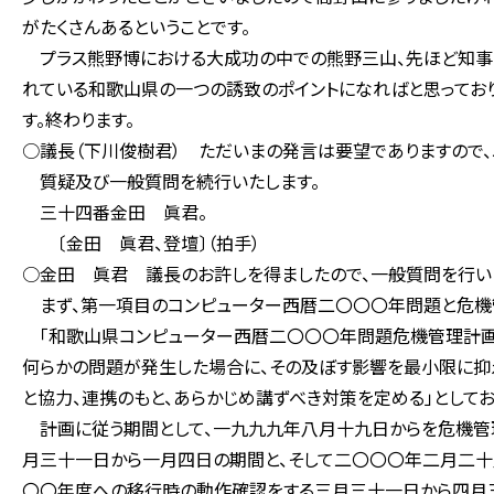
がたくさんあるということです。
プラス熊野博における大成功の中での熊野三山、先ほど知事の
れている和歌山県の一つの誘致のポイントになればと思ってお
す。終わります。
○議長（下川俊樹君） ただいまの発言は要望でありますので
質疑及び一般質問を続行いたします。
三十四番金田 眞君。
〔金田 眞君、登壇〕（拍手）
○金田 眞君 議長のお許しを得ましたので、一般質問を行い
まず、第一項目のコンピューター西暦二〇〇〇年問題と危機
「和歌山県コンピューター西暦二〇〇〇年問題危機管理計画
何らかの問題が発生した場合に、その及ぼす影響を最小限に抑
と協力、連携のもと、あらかじめ講ずべき対策を定める」としてお
計画に従う期間として、一九九九年八月十九日からを危機管
月三十一日から一月四日の期間と、そして二〇〇〇年二月二十
〇〇年度への移行時の動作確認をする三月三十一日から四月三