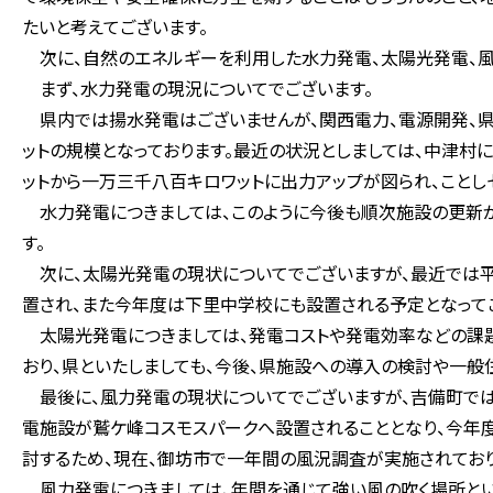
たいと考えてございます。
次に、自然のエネルギーを利用した水力発電、太陽光発電、風
まず、水力発電の現況についてでございます。
県内では揚水発電はございませんが、関西電力、電源開発、
ットの規模となっております。最近の状況としましては、中津
ットから一万三千八百キロワットに出力アップが図られ、ことし
水力発電につきましては、このように今後も順次施設の更新が
す。
次に、太陽光発電の現状についてでございますが、最近では
置され、また今年度は下里中学校にも設置される予定となって
太陽光発電につきましては、発電コストや発電効率などの課題
おり、県といたしましても、今後、県施設への導入の検討や一般
最後に、風力発電の現状についてでございますが、吉備町で
電施設が鷲ケ峰コスモスパークへ設置されることとなり、今年
討するため、現在、御坊市で一年間の風況調査が実施されており
風力発電につきましては、年間を通じて強い風の吹く場所とい