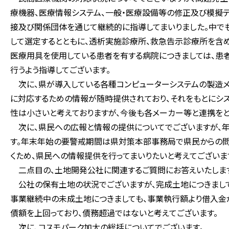
療機器、医療情報システム、一般・医療設備等の修正及び模擬
接及び関係団体を通じて継続的に指導してまいりました。中で
して選定するとともに、透析実施診療所、救急告示診療所を含め
医療用具を使用している患者を有する病院につきましては、患
行うよう指導してございます。
次に、県が導入している各種コンピューターシステムの製造メ
に対応するための情報が随時提供されており、それをもとにシ
性は小さいと考えておりますが、今後も各メーカー等と連携をと
次に、県民への広報と情報の提供についてでございますが、年
す。年末年始の要警戒期間は県対策本部事務局で県民からの問
くため、県民への情報提供を行ってまいりたいと考えてございま
二点目の、土地開発公社に関連するご質問にお答えいたしま
公社の保有土地の状況でございますが、完成土地につきまして
事業継続中の未成土地につきましても、事業執行額より借入
債額を上回っており、債務超過ではないと考えてございます。
次に、コスモパーク加太の総括についてでございます。