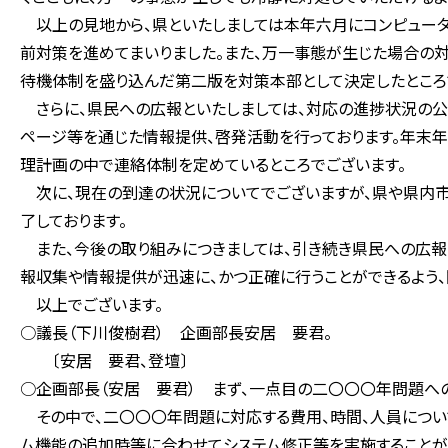
以上の見地から、県といたしましては本年六月にコンピュータ
前対策を進めてまいりました。また、万一事態が生じた場合の
待機体制を盛り込んだ第二版を対策本部として決定したところ
さらに、県民への広報といたしましては、対応の進捗状況の公表
ページ等を通じた情報提供、啓発活動を行っております。年末
理計画の中で連絡体制を定めているところでございます。
次に、現在の到達の状況についてでございますが、県や県内市
了しております。
また、今後の取り組みにつきましては、引き続き県民への広報
報収集や情報提供が迅速に、かつ正確に行うことができるよう、
以上でございます。
○議長（下川俊樹君） 企画部長安居 要君。
〔安居 要君、登壇〕
○企画部長（安居 要君） まず、一点目の二〇〇〇年問題へ
その中で、二〇〇〇年問題に対応する費用、時間、人員につい
ム機能の追加時等に合わせてシステム修正等を実施することが