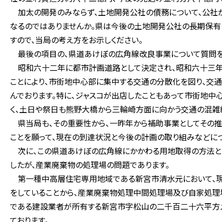
加太の開発のみならず、土地開発公社の債務について、公社
なるのではありませんか。県は今後の土地開発公社の長期保
すので、当局の考え方をお示しください。
最後の項目の、県道あけぼの広角線改良事業について質問を
昭和六十二年に都市計画道路として決定され、昭和六十三年
ことにより、市街地中心部に集中する交通の分散化を図り、交
んでおります。特に、ジャスコが出店したこともあって市街地
く、土日や祭日も熊野大橋から三輪崎方面に向かう交通の混雑
県当局も、その重要性から、一昨年から補助事業としてその推
ことを願って、現在の到達状況と今後の計画の取り組みなどにつ
次に、この県道あけぼの広角線にかかわる用地取得の方法と
したが、産業廃棄物の処理場の問題であります。
第一種中高層住宅専用地域である新宮市清水元において、現
をしていることから、産業廃棄物処理中間処理場及び自家処理
である建設業者が所有する新宮市字松山の二千百二十六平方
ております。