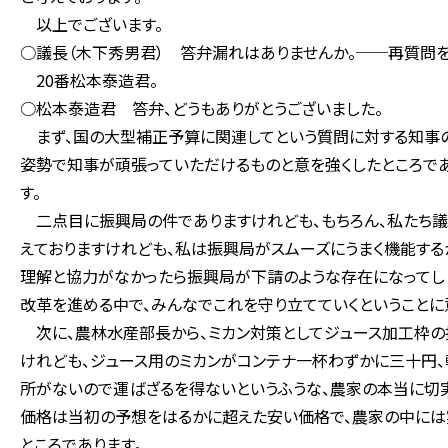
以上でございます。
○議長（木下秀男君） 答弁漏れはありませんか。──再質問を
20番松本泰造君。
○松本泰造君 答弁、どうもありがとうございました。
まず、国の大型補正予算に関連してという質問に対する知事の
姿勢で知事が頑張っていただけるものと意を強くしたところで
す。
二点目に振興局の件でありますけれども、もちろん、私たち
えておりますけれども、私は振興局がスムーズにうまく機能する
理解と協力がなかったら振興局が下請のような存在になってし
改革を進める中で、みんなでこれを守り立てていくということに
次に、農林水産部長から、ミカン対策としてジュース加工枠の
けれども、ジュース用のミカンがコンテナ一杯わずかに三十円、
所がないので運ばざるを得ないというふうな、農家の本当に切実
価格は当初の予想をはるかに超えた安い価格で、農家の中には
ところであります。