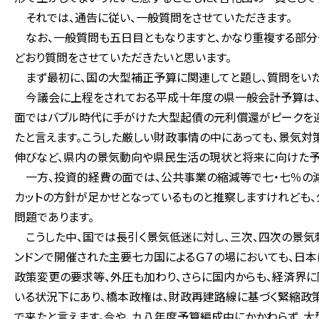
それでは、通告に従い、一般質問をさせていただきます。
なお、一般質問も五日目ともなりますと、かなり重複する部分や
どおり質問をさせていただきたいと思います。
まず最初に、国の大型補正予算に関連してと題し、質問をいた
今議会に上程をされておる平成十年度の県一般会計予算は、
面ではバブル時代に手がけた大型起債の元利償還がピークを
たと言えます。こうした厳しい財政事情の中にあっても、景気
伸びなど、県内の景気動向や県民生活の現状と将来に向けた予
一方、投資的経費の面では、公共事業の縮減等で七・七％の減
カットの方針が足かせとなっているものと推察しますけれども、
問題であります。
こうした中、国では長引く景気低迷に対し、三次、四次の景気
ンドンで開催された主要七カ国によるＧ７の場においても、日
政策変更の要求等、外圧も加わり、さらに国内からも、経済界
いる状況下にあり、橋本政権は、財政再建路線に基づく緊縮政
で来たと言えます。今や、九八年度予算編成中にかかわらず、