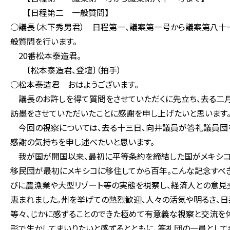
【日程第二 一般質問】
○議長（木下秀男君） 日程第一、議案第一号から議案第八十
般質問を行います。
20番松本泰造君。
〔松本泰造君、登壇〕（拍手）
○松本泰造君 おはようございます。
議長のお許しを得て質問をさせていただくに先立ち、去る二月
訪墨をさせていただいたことに感謝を申し上げたいと思います
今回の視察については、去る十三日、向井議員が答礼議員団を
感謝の気持ちを申し述べたいと思います。
我が国が開国以来、最初に平等条約を締結した国がメキシコ
移民団が最初にメキシコに移住してから百年。こんな記念すべ
びに農漁業や大型リゾート等の実態を視察し、経済人との意見
恵まれました。州を挙げての熱烈歓迎、人々の活気や明るさ、日
等々、じかに感ずることのできた極めて有意義な視察と交流を
形で生かしてまいりたいと感ずるとともに、答礼団の一員として