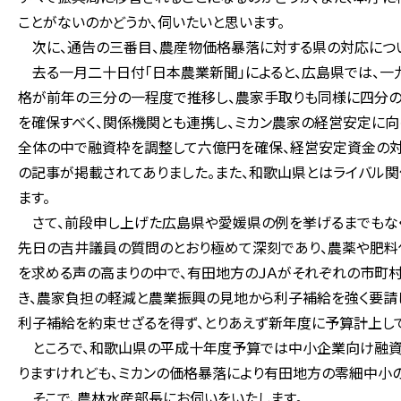
ことがないのかどうか、伺いたいと思います。
次に、通告の三番目、農産物価格暴落に対する県の対応につい
去る一月二十日付「日本農業新聞」によると、広島県では、一
格が前年の三分の一程度で推移し、農家手取りも同様に四分の
を確保すべく、関係機関とも連携し、ミカン農家の経営安定に
全体の中で融資枠を調整して六億円を確保、経営安定資金の対
の記事が掲載されてありました。また、和歌山県とはライバル
ます。
さて、前段申し上げた広島県や愛媛県の例を挙げるまでもなく
先日の吉井議員の質問のとおり極めて深刻であり、農薬や肥料
を求める声の高まりの中で、有田地方のＪＡがそれぞれの市町
き、農家負担の軽減と農業振興の見地から利子補給を強く要
利子補給を約束せざるを得ず、とりあえず新年度に予算計上して
ところで、和歌山県の平成十年度予算では中小企業向け融資
りますけれども、ミカンの価格暴落により有田地方の零細中小
そこで、農林水産部長にお伺いをいたします。