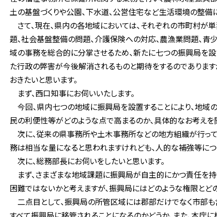
土の基盤づくりや公園、下水道、公営住宅など生活環境の整備に
さて、現在、県内の各地域においては、それぞれの市町村が
題、社会基盤整備の問題、介護保険への対応、農漁業問題、青少
域の事務を総合的に分掌させるため、新たに七つの振興局を設
た行政の弊害が今後解消されるものと期待をするのであります
おきたいと思います。
まず、西口知事にお伺いいたします。
今回、県内七つの地域に振興局を設置することにより、地域の
民の利便性等がどのような点で高まるのか、具体的なお考えを
次に、従来の県事務所や土木事務所などの地方組織が行って
務は相当な量になると思われますけれども、人的な補強等につ
次に、総務部長にお伺いをしたいと思います。
まず、さまざまな地域課題に振興局が自主的にかつ責任を持
困難ではないかと考えますが、振興局にはどのような権限とど
二点目として、振興局の所管区域には郡部だけでなく市部も含
すべて振興局に移管されることになるのかどうか、また、本庁