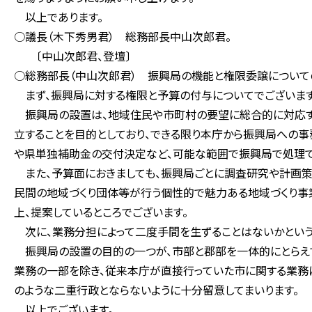
以上であります。
○議長（木下秀男君） 総務部長中山次郎君。
〔中山次郎君、登壇〕
○総務部長（中山次郎君） 振興局の機能と権限委譲について
まず、振興局に対する権限と予算の付与についてでございます
振興局の設置は、地域住民や市町村の要望に総合的に対応す
立することを目的としており、できる限り本庁から振興局への事
や県単独補助金の交付決定など、可能な範囲で振興局で処理で
また、予算面におきましても、振興局ごとに調査研究や計画策
民間の地域づくり団体等が行う個性的で魅力ある地域づくり事
上、提案しているところでございます。
次に、業務分担によって二度手間を生ずることはないかという
振興局の設置の目的の一つが、市部と郡部を一体的にとらえて
業務の一部を除き、従来本庁が直接行っていた市に関する業務
のような二重行政とならないように十分留意してまいります。
以上でございます。