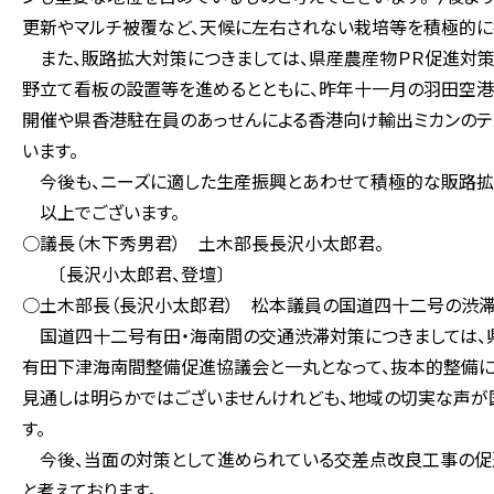
更新やマルチ被覆など、天候に左右されない栽培等を積極的に
また、販路拡大対策につきましては、県産農産物ＰＲ促進対策
野立て看板の設置等を進めるとともに、昨年十一月の羽田空港
開催や県香港駐在員のあっせんによる香港向け輸出ミカンのテ
います。
今後も、ニーズに適した生産振興とあわせて積極的な販路拡
以上でございます。
○議長（木下秀男君） 土木部長長沢小太郎君。
〔長沢小太郎君、登壇〕
○土木部長（長沢小太郎君） 松本議員の国道四十二号の渋滞
国道四十二号有田・海南間の交通渋滞対策につきましては、
有田下津海南間整備促進協議会と一丸となって、抜本的整備に
見通しは明らかではございませんけれども、地域の切実な声が国
す。
今後、当面の対策として進められている交差点改良工事の促
と考えております。