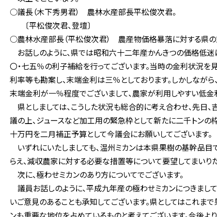
○議長（木下秀男君） 農林水産部長平松俊次君。
〔平松俊次君、登壇〕
○農林水産部長（平松俊次君） 農産物価格暴落に対する県の対
お話しのように、県では昭和六十二年産かんきつの価格低迷
〇・七五％の利子補給を行ってございます。当時の金利状況を見
利率等も勘案し、末端金利は三％としております。しかしながら
末端金利が一％程度でございまして、農家が利用しやすい低金利
県としましては、こうした状況も総合的に考え合わせ、先日、
議の上、ジュースなど加工用の緊急枠として新たに二千トンの
十万円を二月補正予算として今議会にお願いしてございます。
いずれにいたしましても、温州ミカンは本県果樹の基幹品目で
らえ、減収農家に対する必要な措置等について要望してまいりた
次に、極わせミカンのあり方についてでございます。
議員お話しのように、平成九年産の極わせミカンにつきまして
いご意見のあることも承知してございます。県としてはこれまで
ンも重要な地位を占めているものと考えてございます。今後よ