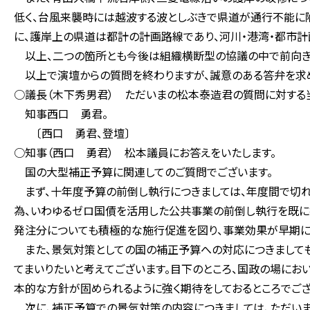
低く、台風来襲時には越波する波としぶきで県道が通行不能に
に、護岸上の県道は都計の計画路線であり、河川・港湾・都市計
以上、二つの箇所とも今後は組織横断型の協議の中で前向きな
以上で演壇からの質問を終わりますが、誠意のある答弁を求
○議長（木下秀男君） ただいまの松本泰造君の質問に対する
知事西口 勇君。
〔西口 勇君、登壇〕
○知事（西口 勇君） 松本議員にお答えをいたします。
国の大型補正予算に関連してのご質問でございます。
まず、十年度予算の前倒し執行につきましては、年度間で切れ
為、いわゆるゼロ国債を活用した公共事業の前倒し執行を既に
発注分についても積極的な施行促進を図り、事業効果が早期に
また、景気対策としての国の補正予算への対応につきましても
てまいりたいと考えてございます。目下のところ、国政の場にお
本的な方針が固められるように強く期待をしておるところでござ
次に、補正予算での景気対策の内容につきましては、ただいま