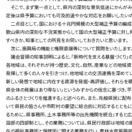
そこで、まず第一点として、県内の深刻な景気低迷にかんがみ
定後は県予算においても可及的速やかな対応をお願いしたいの
二点目として、国における十兆円規模の大型補正予算の編成
歌山県内の深刻な不況実態からして国の大型補正予算に対し
すべきか、知事としての所見をお伺いしておきたいと思います。
次に、振興局の機能と権限委譲等について質問をいたします
議会冒頭の知事説明によると、「新時代を支える基盤づくり」の
各地域は、それぞれが持つ歴史、文化、自然、産業などの地域資
発揮して多くの人々を引きつけ、他地域との交流連携を深めてい
新しい発想で地域に内在する資源を発掘・再評価し、それらを積
県全体の発展はあり得ない」というみずからの信念に基づき、
のふるさとづくりを推進する」と述べられ、また、先般県民に配
いて県民の皆さんや市町村の要望に総合的に対応するとともに
るために、県事務所、土木事務所等の出先機関を統合」すると広
設部の四部制とし、その業務については、県民行政部は地域の
在の福祉事務所と保健所に関する業務を行い、農林水産振興部