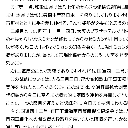
まず第一点、和歌山県では八七年のかんきつ価格低迷時に農
ます。本県では常に果樹生産高日本一を誇りにしておりますけ
市町村とともに手を差し伸べる、そんな姿勢が必要だと思うので
二点目として、昨年十一月十四日、大阪のプラザホテルで開
の社長から「ハウスミカンが終わってからわせミカンが出回って
味が多く、秋口の出ばなでミカンの印象を悪くした。温州ミカン
摘がありましたが、県として市場関係者からのこうした声をどう
思います。
次に、毎度のことで恐縮でありますけれども、国道四十二号、
この問題については、去る三月三日、建設省和歌山工事事務
実施をされたところであります。この調査は、交通容量拡大対
代初頭から今日に至るまで精力的に陳情や運動を展開してきた
ことで、一つの節目を迎えたと認識をし、今日まで長期にわた
さて、国道四十二号・有田下津海南間整備促進協議会では、去
間四車線化への調査費の枠取りを願いたいと陳情を行い、かな
通し等についてお伺いをいたします。