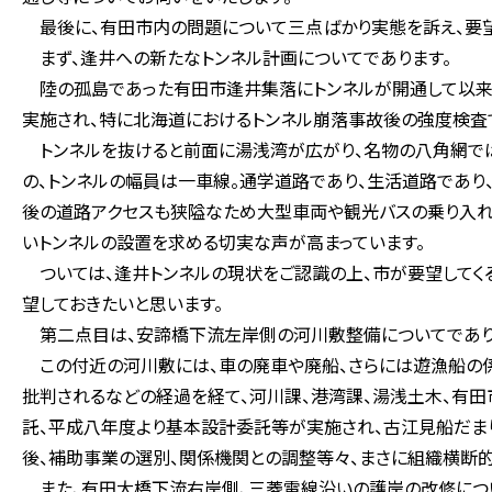
最後に、有田市内の問題について三点ばかり実態を訴え、要望
まず、逢井への新たなトンネル計画についてであります。
陸の孤島であった有田市逢井集落にトンネルが開通して以来、
実施され、特に北海道におけるトンネル崩落事故後の強度検査
トンネルを抜けると前面に湯浅湾が広がり、名物の八角網で
の、トンネルの幅員は一車線。通学道路であり、生活道路であり
後の道路アクセスも狭隘なため大型車両や観光バスの乗り入れ
いトンネルの設置を求める切実な声が高まっています。
ついては、逢井トンネルの現状をご認識の上、市が要望してく
望しておきたいと思います。
第二点目は、安諦橋下流左岸側の河川敷整備についてであり
この付近の河川敷には、車の廃車や廃船、さらには遊漁船の係
批判されるなどの経過を経て、河川課、港湾課、湯浅土木、有
託、平成八年度より基本設計委託等が実施され、古江見船だま
後、補助事業の選別、関係機関との調整等々、まさに組織横断的
また、有田大橋下流右岸側、三菱電線沿いの護岸の改修につい