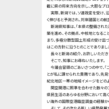
截に県の将来方向を示し、大胆なプロ
実際、新潟では、ソ連政変を受け、
く伸びると予測され、対岸諸国との航
新潟県知事は、「本県の整備された
築を進め、その拠点、中核地となるこ
まり、多極分散型国土形成の受け皿づ
はこの方針に沿うとのことでありまし
長々と新潟の紹介、お許しいただき
そこで、知事にお尋ねいたします。
今議会冒頭のごあいさつの中で、「二
とが私に課せられた責務であり、先見
紀北地区一帯の地域イメージをどのよ
関空開港に照準を合わせた数々のプ
県民生活のあらゆる分野において高く
い海外の国際空港臨空調査の経験から
そして、その次なる新しい県勢発展方