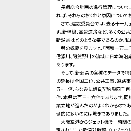
長期総合計画の進行管理について、
れば、それらのおくれと原因について
さて、建設委員会では、去る十一月五
す。新幹線、高速道路など、多くの公
新潟県はどのような姿であるのか、私
県の概要を見ますと、「面積一万二
信濃川、阿賀野川の流域に日本海沿岸
あります。
そして、新潟県の各種のデータで特
の延長は全国二位、公共工事、道路
五・一倍、ちなみに請負契約額四千百
件、本県は百三十六件であります。同
業立地が進んだのがよくわかるのであ
倒的に多いのには驚きでありました。
大阪空港からジェット機で一時間の
定されました新潟21戦略プロジェク