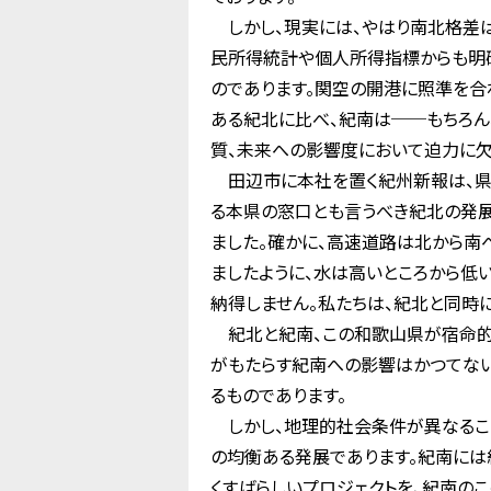
しかし、現実には、やはり南北格差は
民所得統計や個人所得指標からも明
のであります。関空の開港に照準を合
ある紀北に比べ、紀南は──もちろん
質、未来への影響度において迫力に欠
田辺市に本社を置く紀州新報は、県勢
る本県の窓口とも言うべき紀北の発
ました。確かに、高速道路は北から南
ましたように、水は高いところから低
納得しません。私たちは、紀北と同時
紀北と紀南、この和歌山県が宿命的に
がもたらす紀南への影響はかつてな
るものであります。
しかし、地理的社会条件が異なるこ
の均衡ある発展であります。紀南には
くすばらしいプロジェクトを、紀南の