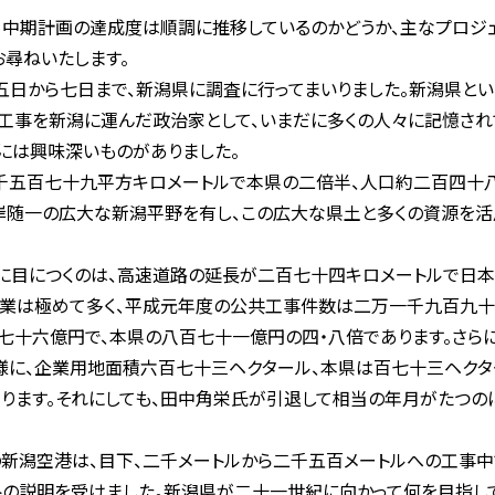
中期計画の達成度は順調に推移しているのかどうか、主なプロジェ
お尋ねいたします。
日から七日まで、新潟県に調査に行ってまいりました。新潟県とい
共工事を新潟に運んだ政治家として、いまだに多くの人々に記憶され
には興味深いものがありました。
千五百七十九平方キロメートルで本県の二倍半、人口約二百四十八
随一の広大な新潟平野を有し、この広大な県土と多くの資源を活
に目につくのは、高速道路の延長が二百七十四キロメートルで日本
事業は極めて多く、平成元年度の公共工事件数は二万一千九百九
七十六億円で、本県の八百七十一億円の四・八倍であります。さら
様に、企業用地面積六百七十三ヘクタール、本県は百七十三ヘクタ
ります。それにしても、田中角栄氏が引退して相当の年月がたつの
新潟空港は、目下、二千メートルから二千五百メートルへの工事中
トの説明を受けました。新潟県が二十一世紀に向かって何を目指し