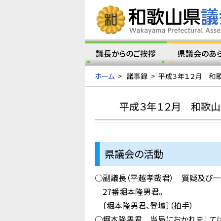
議長からのご挨拶
県議会のあ
ホーム
>
議事録
>
平成３年１２月 和
平成３年１２月 和歌
県議会の活動
○副議長（平越孝哉君） 質疑及び一
27番堀本隆男君。
〔堀本隆男君、登壇〕（拍手）
○堀本隆男君 当局におかれましては