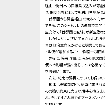
経由で海外への直接乗り込みが可能に
り、関空会社にとっても利用者増が見
首都圏から関空経由で海外へ向かう
できる、このシャトル便の運航で年間
空交渉で「首都圏と直結」が新空港の
しかし、私は、狭い了見かもしれませ
事は政治生命をかけると明言してお
トル便が増加することで関空─羽田の
さらに、将来、羽田空港から他の国際
便への影響が強く出ることは必至なの
をお伺いします。
次に、紀南の浮揚についてお伺いい
知事は選挙期間中、紀南に来られた
の力強い約束に大きな期待を抱きま
れ、そしてすさみまでのアセスメント
ております。