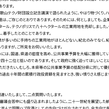
あります。
山テクノ財団設立記念講演で語られたように、やはり物づくり、ハ
衰退は、ご存じのとおりであります。そのためには、何としましても、
タール、テクノポリスで八十ヘクタールの工業用地を売却しました。
、着手したとのことであります。
が多いのに手持ちの工業用地がほとんどない。紀北のみでなく、紀
りますが、ご所見をお伺いいたします。
には、国道、県道の密度を高め、公共事業予算を大幅に獲得してい
四十二位と低いのであります。そして政府に強く迫ってほしいこと
ただきたい。むしろ、本県等の公共事業予算の低配分県に対して優
の過去十年間の累積行政投資額を見ますとき、強い憤りさえ感じま
連いたしまして、二点質問いたします。
議会答申にも盛り込まれましたように、二十一世紀を展望した航
と並んで国際ハブ空港としての方向づけがなされており、全方向で