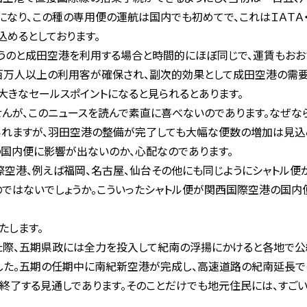
なり、この種の専用便の運航は国内でも初めてで、これはＩＡＴ
込めるとしております。
のと成田空港を利用する場合と時間的にほぼ同じで、運賃もおお
百万人以上の利用客が確保され、副次的効果として成田空港の需
大きなセールスポイントになると見られるとあります。
んが、このニュースを読んで素直に喜べないのであります。なぜな
られますが、羽田空港の整備が完了しても大幅な便数の増加は見込
国内便に影響が出ないのか、心配なのであります。
空港、例えば福岡、名古屋、仙台その他にも同じようにシャトル便
ではないでしょうか。こういったシャトル便が関西国際空港の国内
たします。
際、五期県政には全力を投入して紀南の浮揚にかけると各地で公約
した。五期の任期中に南紀新空港が完成し、高速道路の紀南延長で
が終了する見通しであります。そのことだけでも地元住民には、すごい