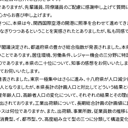
ありますが、先輩議員、同僚議員のご配慮に感謝申し上げて質問に
心からお喜び申し上げます。
つに、本県は今、関西国際空港の開港に照準を合わせて進めてき
なぎりつつあるということを実感されたとありましたが、私も同感
が閣議決定され、都道府県の豊かさ総合指数が発表されました。本
いことであります。居住環境、労働条件、レジャー機会の三分野に特
りであります。本県の二十位について、知事の感想をお伺いいたしま
てお伺いいたします。
表されました。東京一極集中はさらに進み、十八府県が人口減少
となりましたが、本県長計の計画人口と対比してどういう結果と
、生産年齢人口、高齢者人口の変化について、それぞれの結果とその理
出されております。工業出荷額について、長期総合計画の計画値に
ースは何位でありますか、また、出荷額、事業所数、従業員数の推移
資源消費型、イ、都市型、ウ、高度組み立て型の三つに分類して構造変