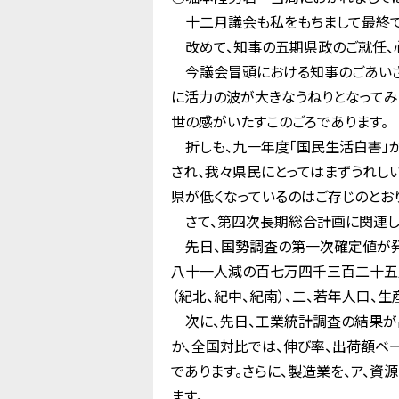
十二月議会も私をもちまして最終で
改めて、知事の五期県政のご就任、
今議会冒頭における知事のごあいさ
に活力の波が大きなうねりとなってみ
世の感がいたすこのごろであります。
折しも、九一年度「国民生活白書」
され、我々県民にとってはまずうれし
県が低くなっているのはご存じのとお
さて、第四次長期総合計画に関連し
先日、国勢調査の第一次確定値が発
八十一人減の百七万四千三百二十五人
（紀北、紀中、紀南）、二、若年人口
次に、先日、工業統計調査の結果が
か、全国対比では、伸び率、出荷額ベ
であります。さらに、製造業を、ア、
ます。