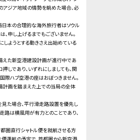
のアジア地域の情勢を眺めた場合、必
西日本の合理的な海外旅行者はソウル
は、申し上げるまでもございません。
にしようとする動きさえ出始めている
を備えた新空港建設計画が進行中であ
押しであり、いずれにしましても、関
国際ハブ空港の座はおぼつきません。
備計画を踏まえた上での当局の全体
を見た場合、平行滑走路設置を優先し
滑走路は横風用が有力とのことであり、
都圏直行シャトル便を就航させる方
六便運航の予定で、首都圏から新空港