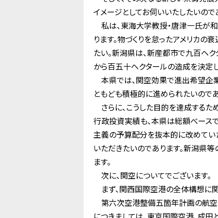
イメージとしてお伺いいたしたいので
私は、東海大学教授・唐津一氏が和歌
ります。物づくりを怠ったアメリカの
たい。新潟県は、新産都市で九百ヘク
から百五十ヘクタールの造成を決定し
本県では、関空効果で進出希望企業
ともども積極的に進められたいのであ
さらに、こうした目的を達成するため
行政投資実績も、本県は総額べースで
主義の予算配分を抜本的に改めてい
いただきたいのであります。新潟県等
ます。
次に、関空についてでございます。
まず、関西国際空港の全体構想に関
第六次空港整備五箇年計画の航空審
につきましては、東京国際空港、成田