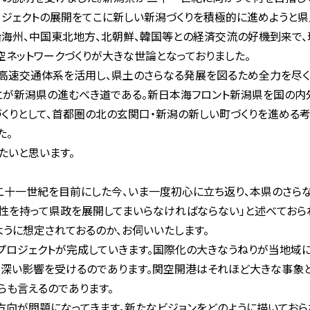
ジェクトの展開をてこに新しい新潟づくりを積極的に進めようと県
沿海州、中国東北地方、北朝鮮、韓国等との経済交流の好機到来で
空ネットワークづくりが大きな世論となっておりました。
高速交通体系を活用し、県土のさらなる発展を図るため全力を尽く
とが新潟県の進むべき道である。新日本海フロント新潟県を国の内外
くりとして、首都圏の北の玄関口・新潟の新しい町づくりを進める考
た。
たいと思います。
十一世紀を目前にした今、いま一度初心に立ち返り、本県のさらな
性を持って県政を展開してまいらなければならない」と述べておら
うに想定されておるのか、お伺いいたします。
ロジェクトが完成していきます。国際化の大きなうねりが当地域に
深い影響を受けるのであります。関空開港はそれほど大きな事象と
も言えるのであります。
向が問題になってきます。新たなビジョンをどのように描いてお