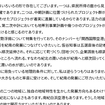
いろいろの形で存在してございます。一つは、県民所得の面から見
確であります。二つは、中期計画に位置づけられたプロジェクト群
わせたプロジェクトが着実に進展しているからであります。活力の
、第二次中計においても地帯別事業計画や幾つかのプロジェクトが
けると感じるのであります。
浮揚について特集を行っており、そのナンバー七「関西国際空港」
展を紀南の発展につなげていきたい」と、仮谷知事は五選直後の記
へ順次延伸され、それに応じて町づくり、団地づくり、企業誘致も順調
いところへ流れる、すなわち紀北の潤いの水が紀南へと順次回ってく
に潤いの水が欲しいのであります。
背負っている地理的条件に対して、私は逆らうつもりはありません
い大きなものと率直に受けとめ、そして紀南の発展にご尽力いただ
の二つの地域に、独自の地域特性を生かした発展方向もあるわけ
紀北にないよさもあります。南紀白浜空港もあります。そうした地
この地で開花させていただきたいのであります。