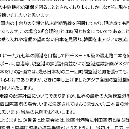
中継機能の確保を図ることとされております。しかしながら、現在
摘いたしたいと思います。
本国内の十余りの空港と結ぶ定期路線を開設しており、現時点でも
あります。この場合の「合理的」とは時間とお金についてであること
の乗り入れや増便の望めない日本を見限り、韓国を東アジアの拠点
仁川に一九九七年の開港を目指して四千メートル級の滑走路二本
ガポール、香港等、現空港の拡張計画並びに新空港建設計画がメジロ
本だけの計画では、幾ら日本初の二十四時間空港と胸を張っても、
るわけでありますが、さきに申し上げましたアジア各国の空港整
伺いいたします。
走路の配置計画についてでありますが、世界の最新の大規模空港
関西国際空港の場合、いまだ決定されてはおりませんが、二本目の
思います。当局の見解をお伺いします。
よりますと、運輸省と関空会社は、関空開港時に羽田空港と結ぶ首
田空港で直接国際線の搭乗手続ができるようにし、当初は一日五、