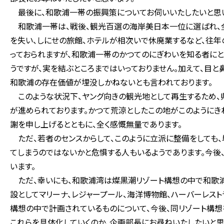
最後に、和歌浦一帯の振興策についてお伺いいたしたいと思
和歌浦一帯は、戦後、観光百選の海岸美日本一位に選ばれ、全
を失い、しにせの旅館、ホテルが相次いで休廃業するなど、往年
っておられますが、和歌浦一帯のかつてのにぎわいを知る者にと
うですが、実を結ぶところまではいっておりません。加えて、目
和歌浦の存在価値が埋没しかねないとも言われております。
このような状況下、ヤング向きの観光地として再生するため
が進められております。かつて荒涼としたこの地がこのように
謝を申し上げるとともに、全く感慨無量であります。
ただ、若者のセンスからして、このように立派に整備をしても
てしまうのではないかと危惧する人もいるようであります。今
います。
ただ、幸いにも、和歌浦湾は燦黒潮リゾート構想の中で和歌浦
設としてマリーナ、レジャープール、海洋博物館、ハーバーレスト
構想の中で計画されているものについて、今後、同リゾート構
これらを具体化していくのか、企画部長にお尋ねいたしたいと思