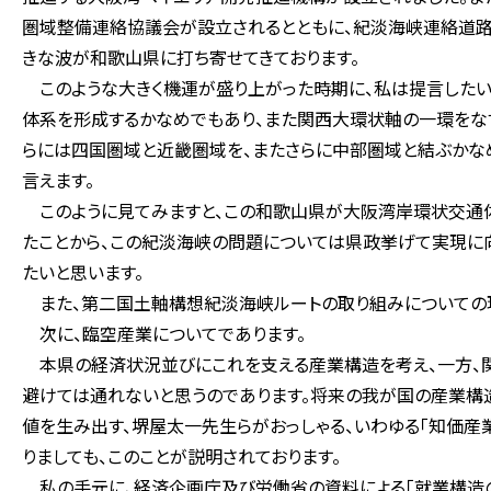
圏域整備連絡協議会が設立されるとともに、紀淡海峡連絡道路
きな波が和歌山県に打ち寄せてきております。
このような大きく機運が盛り上がった時期に、私は提言したい
体系を形成するかなめでもあり、また関西大環状軸の一環をな
らには四国圏域と近畿圏域を、またさらに中部圏域と結ぶかな
言えます。
このように見てみますと、この和歌山県が大阪湾岸環状交通体
たことから、この紀淡海峡の問題については県政挙げて実現に
たいと思います。
また、第二国土軸構想紀淡海峡ルートの取り組みについての現
次に、臨空産業についてであります。
本県の経済状況並びにこれを支える産業構造を考え、一方、関
避けては通れないと思うのであります。将来の我が国の産業構
値を生み出す、堺屋太一先生らがおっしゃる、いわゆる「知価産
りましても、このことが説明されております。
私の手元に、経済企画庁及び労働省の資料による「就業構造の