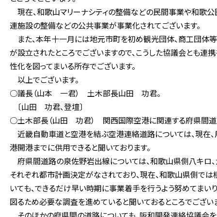
現在、和歌山マリーナシティの整備などの民間事業や和歌公
連施設の整備などの公共事業が事業化されてございます。
また、本年十一月には地元市町を初め観光団体、商工団体等
が設立されたところでございますので、こうした協議会とも連
性化を図ってまいる所存でございます。
以上でございます。
○議長（山本 一君） 土木部長山田 功君。
〔山田 功君、登壇〕
○土木部長（山田 功君） 関西国際空港に関連する府県間道
近畿自動車道と空港を結ぶ空港連絡道路については、現在、用
港開港までに供用できると聞いております。
府県間道路の泉佐野岩出線については、和歌山県側八キロ、
それぞれ都市計画決定がなされており、現在、和歌山県側では
いても、できるだけ早い時期に事業着手を行うよう努めてまいり
図るため必要な調査を進めていると聞いておるところでございま
そのほかの府県間の道路についても、阪和開発連絡協議会を