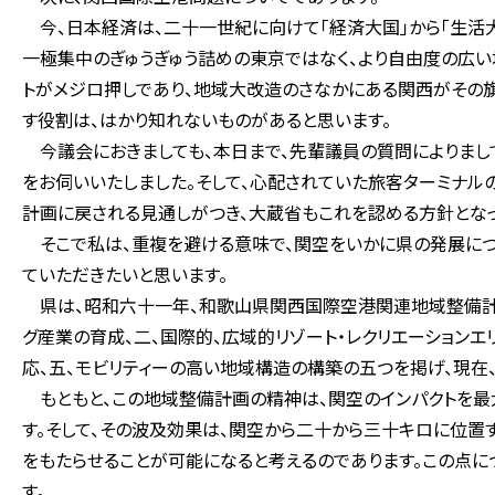
今、日本経済は、二十一世紀に向けて「経済大国」から「生活
一極集中のぎゅうぎゅう詰めの東京ではなく、より自由度の広い
トがメジロ押しであり、地域大改造のさなかにある関西がその
す役割は、はかり知れないものがあると思います。
今議会におきましても、本日まで、先輩議員の質問によりまし
をお伺いいたしました。そして、心配されていた旅客ターミナル
計画に戻される見通しがつき、大蔵省もこれを認める方針となっ
そこで私は、重複を避ける意味で、関空をいかに県の発展につ
ていただきたいと思います。
県は、昭和六十一年、和歌山県関西国際空港関連地域整備計画
グ産業の育成、二、国際的、広域的リゾート・レクリエーション
応、五、モビリティーの高い地域構造の構築の五つを掲げ、現在
もともと、この地域整備計画の精神は、関空のインパクトを最
す。そして、その波及効果は、関空から二十から三十キロに位置
をもたらせることが可能になると考えるのであります。この点に
す。