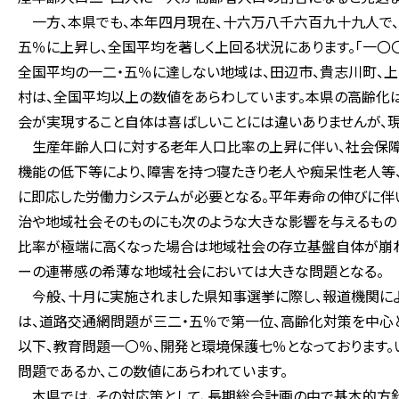
一方、本県でも、本年四月現在、十六万八千六百九十九人で、
五％に上昇し、全国平均を著しく上回る状況にあります。「一〇
全国平均の一二・五％に達しない地域は、田辺市、貴志川町、
村は、全国平均以上の数値をあらわしています。本県の高齢化
会が実現すること自体は喜ばしいことには違いありませんが、
生産年齢人口に対する老年人口比率の上昇に伴い、社会保障
機能の低下等により、障害を持つ寝たきり老人や痴呆性老人等
に即応した労働力システムが必要となる。平年寿命の伸びに伴
治や地域社会そのものにも次のような大きな影響を与えるもの
比率が極端に高くなった場合は地域社会の存立基盤自体が崩れ
ーの連帯感の希薄な地域社会においては大きな問題となる。
今般、十月に実施されました県知事選挙に際し、報道機関によ
は、道路交通網問題が三二・五％で第一位、高齢化対策を中心
以下、教育問題一〇％、開発と環境保護七％となっております
問題であるか、この数値にあらわれています。
本県では、その対応策として、長期総合計画の中で基本的方針