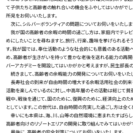
て子供たちと高齢者の触れ合いの機会をふやしてはいかがでしょ
所見をお伺いいたします。
次に、シルバーボランティアの問題についてお伺いをいたしま
我が国の高齢者の余暇の時間の過ごし方は、家庭内でテレビ
めにしたいことを尋ねますと、旅行、行楽、趣味を挙げられるそ
す。我が国では、奉仕活動のような社会的にも意義のある活動
め、高齢者が生きがいを持って豊かな老後を送れる能力の再開
バーアカデミーを開設してはいかがかと考えますが、民生部長
続きまして、高齢者の余暇能力の開発についてお伺いをいたし
長寿社会の到来が自由時間の増大する余暇活用社会の到来を
活動を楽しんでいるのに対し、中高年層のその活動は総じて貧弱
戦中、戦後を通じて、国のために、復興のために、経済向上のた
としています。この世代は、自由時間の充実した過ごし方は全く
幸いにも本県は、海、川、山等の自然環境に恵まれたすばらし
高齢者向けのリゾートエリアの開発に取り組んでみてはいかがで
最後に、高齢者の安全対策についてお伺いをいたします。