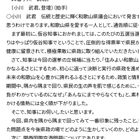
〔小川 武君、登壇〕（拍手）
○小川 武君 伝統と歴史に輝く和歌山県議会において発言す
思うわけであります。和歌山県を愛する一人として、通告順に従
まず最初に、仮谷知事におかれましては、このたびの五選当選
りはやっぱり仮谷知事でということで、圧倒的な得票率で県民
健康に留意されて、積極果敢に県政に取り組んでいただきたいと
さて、知事は今回の選挙の立候補に当たり、「住みよい和歌山」
かなふるさとにするため、初心に返って決断と実行の県政を進め
未来の和歌山を心豊かに誇れるふるさとにするため、政策と情熱
期間中、隅から隅まで回り、県民の生の声を肌で感じるために、
負がわかっているのになぜ」「あんなにまでやらなくても」と、
かける情熱には全く頭が下がりました。
そこで、知事にお伺いしたいと思います。
今回、県内を隅から隅まで回ってみて一番印象に残ったこと、
た問題点を今後県政の場でどのように生かしていくのか、どのよ
次に、関西国際空港問題についてであります。