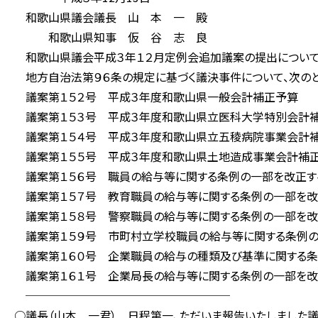
和歌山県議会議長 山 本 一 殿
和歌山県知事 仮 谷 志 良
和歌山県議会平成３年１２月定例会追加議案の提出につい
地方自治法第９６条の規定に基づく議決事件について、次のと
議案第１５２号 平成３年度和歌山県一般会計補正予算
議案第１５３号 平成３年度和歌山県立医科大学特別会計
議案第１５４号 平成３年度和歌山県立五稜病院事業会計
議案第１５５号 平成３年度和歌山県土地造成事業会計補
議案第１５６号 職員の給与等に関する条例の一部を改正す
議案第１５７号 教育職員の給与等に関する条例の一部を改
議案第１５８号 警察職員の給与等に関する条例の一部を改
議案第１５９号 市町村立学校職員の給与等に関する条例の
議案第１６０号 企業職員の給与の種類及び基準に関する条
議案第１６１号 企業局長の給与等に関する条例の一部を改
──────────────────
○議長（山本 一君） 日程第一、ただいま報告いたしました