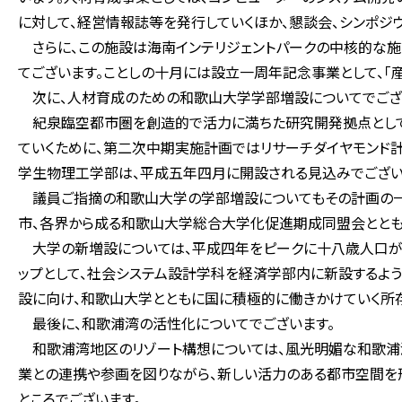
に対して、経営情報誌等を発行していくほか、懇談会、シンポジ
さらに、この施設は海南インテリジェントパークの中核的な施
てございます。ことしの十月には設立一周年記念事業として、「産
次に、人材育成のための和歌山大学学部増設についてでござ
紀泉臨空都市圏を創造的で活力に満ちた研究開発拠点として、
ていくために、第二次中期実施計画ではリサーチダイヤモンド計
学生物理工学部は、平成五年四月に開設される見込みでござい
議員ご指摘の和歌山大学の学部増設についてもその計画の一つ
市、各界から成る和歌山大学総合大学化促進期成同盟会ととも
大学の新増設については、平成四年をピークに十八歳人口が
ップとして、社会システム設計学科を経済学部内に新設するよう
設に向け、和歌山大学とともに国に積極的に働きかけていく所存
最後に、和歌浦湾の活性化についてでございます。
和歌浦湾地区のリゾート構想については、風光明媚な和歌浦湾
業との連携や参画を図りながら、新しい活力のある都市空間を
ところでございます。