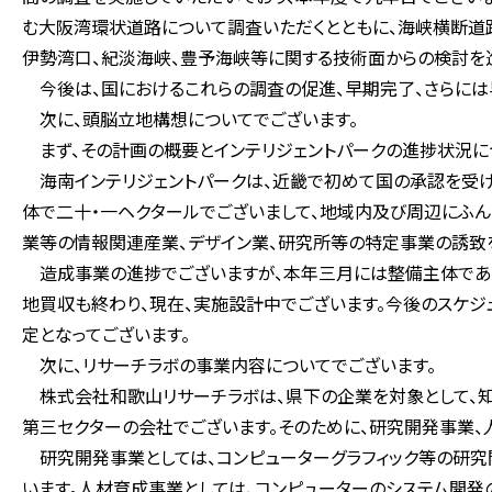
む大阪湾環状道路について調査いただくとともに、海峡横断道
伊勢湾口、紀淡海峡、豊予海峡等に関する技術面からの検討を
今後は、国におけるこれらの調査の促進、早期完了、さらには
次に、頭脳立地構想についてでございます。
まず、その計画の概要とインテリジェントパークの進捗状況に
海南インテリジェントパークは、近畿で初めて国の承認を受け
体で二十・一ヘクタールでございまして、地域内及び周辺にふん
業等の情報関連産業、デザイン業、研究所等の特定事業の誘致を
造成事業の進捗でございますが、本年三月には整備主体であ
地買収も終わり、現在、実施設計中でございます。今後のスケ
定となってございます。
次に、リサーチラボの事業内容についてでございます。
株式会社和歌山リサーチラボは、県下の企業を対象として、知
第三セクターの会社でございます。そのために、研究開発事業、
研究開発事業としては、コンピューターグラフィック等の研究
います。人材育成事業としては、コンピューターのシステム開発