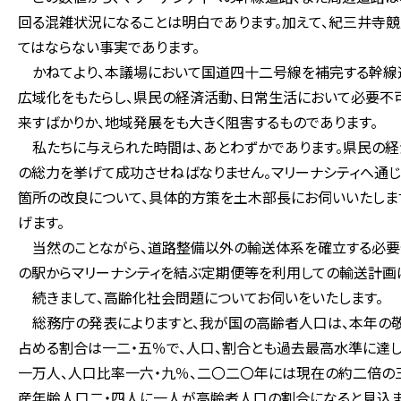
回る混雑状況になることは明白であります。加えて、紀三井寺
てはならない事実であります。
かねてより、本議場において国道四十二号線を補完する幹線道
広域化をもたらし、県民の経済活動、日常生活において必要不
来すばかりか、地域発展をも大きく阻害するものであります。
私たちに与えられた時間は、あとわずかであります。県民の経
の総力を挙げて成功させねばなりません。マリーナシティへ通じ
箇所の改良について、具体的方策を土木部長にお伺いいたしま
げます。
当然のことながら、道路整備以外の輸送体系を確立する必要性
の駅からマリーナシティを結ぶ定期便等を利用しての輸送計画
続きまして、高齢化社会問題についてお伺いをいたします。
総務庁の発表によりますと、我が国の高齢者人口は、本年の
占める割合は一二・五％で、人口、割合とも過去最高水準に達
一万人、人口比率一六・九％、二〇二〇年には現在の約二倍の
産年齢人口二・四人に一人が高齢者人口の割合になると見込ま