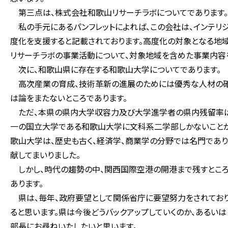
第三点は、株式会社和歌山リサーチラボについてであります。
私の手元にあるパンフレットによれば、この会社は、インテリ
度化を支援すると記載されております。高度化の対象となる地
リサーチラボの事業活動について、対象地域を含めた事業内容を
次に、和歌山県に存在する和歌山大学についてであります。
高次産業の育成、技術革新の進展のためには優秀な人材の確
は論をまたないところであります。
ただ、本県の県内大学収容力及び大学進学者の県内残留率は
一の国立大学である和歌山大学に文科系二学部しかないことが
歌山大学は、歴史も古く、経済学、商業学の分野では名門であ
献してまいりました。
しかし、時代の趨勢の中、関西国際空港の開港まで残すところ
あります。
県は、毎年、政府要望として関係省庁に要望努力をされており
ると思います。県は今後どうバックアップしていくのか、あるい
部長にお尋ねいたしたいと思います。