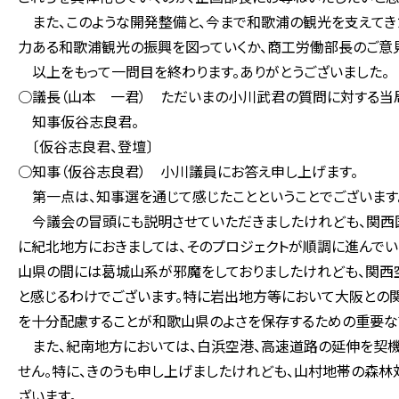
また、このような開発整備と、今まで和歌浦の観光を支えてき
力ある和歌浦観光の振興を図っていくか、商工労働部長のご意
以上をもって一問目を終わります。ありがとうございました。
○議長（山本 一君） ただいまの小川武君の質問に対する当
知事仮谷志良君。
〔仮谷志良君、登壇〕
○知事（仮谷志良君） 小川議員にお答え申し上げます。
第一点は、知事選を通じて感じたことということでございます
今議会の冒頭にも説明させていただきましたけれども、関西
に紀北地方におきましては、そのプロジェクトが順調に進んでい
山県の間には葛城山系が邪魔をしておりましたけれども、関西
と感じるわけでございます。特に岩出地方等において大阪との
を十分配慮することが和歌山県のよさを保存するための重要な
また、紀南地方においては、白浜空港、高速道路の延伸を契機
せん。特に、きのうも申し上げましたけれども、山村地帯の森
ざいます。