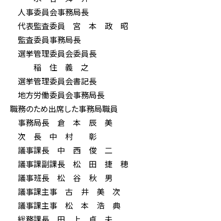
人事委員会事務局長
代表監査委員 宮 本 政 昭
監査委員事務局長
選挙管理委員会委員長
稲 住 義 之
選挙管理委員会書記長
地方労働委員会事務局長
職務のため出席した事務局職員
事務局長 倉 本 辰 美
次 長 中 村 彰
議事課長 中 西 俊 二
議事課副課長 松 田 捷 穂
議事班長 松 谷 秋 男
議事課主事 古 井 美 次
議事課主事 松 本 浩 典
総務課長 田 上 貞 夫