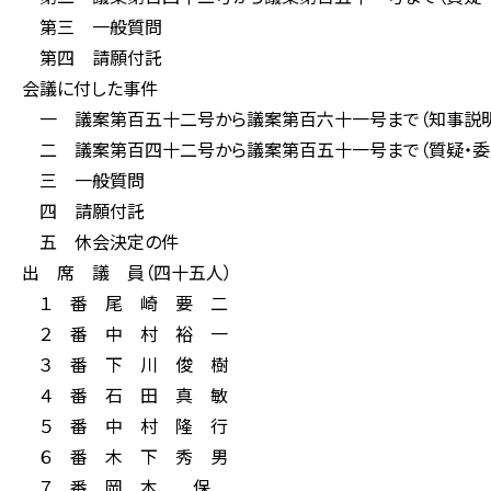
第三 一般質問
第四 請願付託
会議に付した事件
一 議案第百五十二号から議案第百六十一号まで（知事説明
二 議案第百四十二号から議案第百五十一号まで（質疑・委
三 一般質問
四 請願付託
五 休会決定の件
出 席 議 員（四十五人）
１ 番 尾 崎 要 二
２ 番 中 村 裕 一
３ 番 下 川 俊 樹
４ 番 石 田 真 敏
５ 番 中 村 隆 行
６ 番 木 下 秀 男
７ 番 岡 本 保