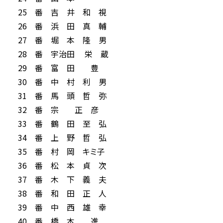
25 番 吉 井 和 視
26 番 浜 田 真 輔
27 番 堀 本 隆 男
28 番 宇治田 栄 蔵
29 番 富 田 豊
30 番 中 村 利 男
31 番 馬 頭 哲 弥
32 番 宗 正 彦
33 番 鶴 田 至 弘
34 番 上 野 哲 弘
35 番 村 岡 キミ子
36 番 松 本 貞 次
37 番 木 下 義 夫
38 番 和 田 正 人
39 番 中 西 雄 幸
40 番 橋 本 進