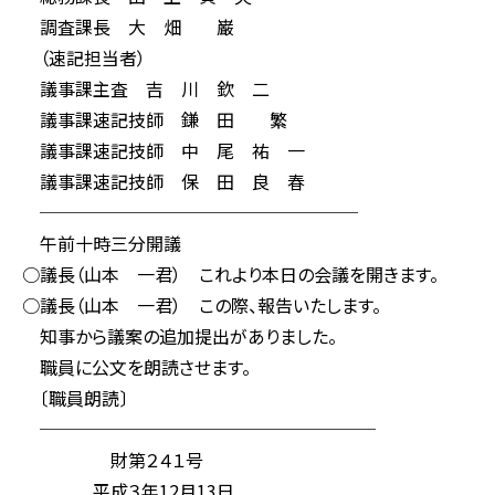
調査課長 大 畑 巌
（速記担当者）
議事課主査 吉 川 欽 二
議事課速記技師 鎌 田 繁
議事課速記技師 中 尾 祐 一
議事課速記技師 保 田 良 春
──────────────────
午前十時三分開議
○議長（山本 一君） これより本日の会議を開きます。
○議長（山本 一君） この際、報告いたします。
知事から議案の追加提出がありました。
職員に公文を朗読させます。
〔職員朗読〕
───────────────────
財第２４１号
平成３年12月13日