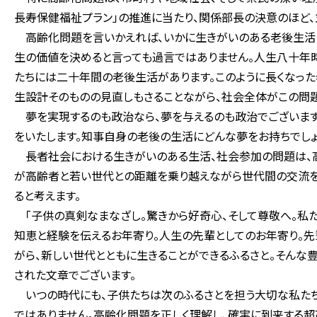
長寿保健福祉プラン」の推進に当たり、関係部長の決意のほど
高齢化問題を言いかえれば、いかに生きがいのある老後生活を
生の価値を決めると言っても過言ではありません。人生八十年時
たちには二十年間の老後生活があります。このように長くなっ
生設計そのものの見直しもさることながら、社会全体がこの問題
夢を実現するのも政治なら、夢を与えるのも政治でございます
をいたします。知事自身の老後の生活にどんな夢をお持ちでしょ
長者社会における生きがいのある生活、社会参加の問題は、
が高齢者と若い世代との距離を乗り越えながら世代間の交流を
ると考えます。
「子供の真剣なまなざし。驚きから好奇心、そして尊敬へ。私た
知恵と経験を伝えるお年寄り。人生の先輩としてのお年寄り。先
がら、新しい世代とともに生きることができるふるさと。そんな豊
された文章でございます。
いつの時代にも、子供たちは次のふるさとを担う大切な私たち
ではありません。高齢化問題を正しく理解し、確実に到来する