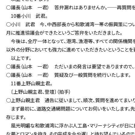
○議長（山本 一君） 答弁漏れはありませんか。──再質問を
10番小川 武君。
○小川 武君 今、中西部長から和歌浦湾一帯の振興策につい
月に推進協議会ができたというご答弁をいただきました。
今後は、全庁一体となって、港湾、漁港等、すべての関係機関を
以外の分野においても強力に進めていただきたいということを
以上です。
○議長（山本 一君） ただいまの発言は要望でありますので
○議長（山本 一君） 質疑及び一般質問を続行いたします。
11番上野山親主君。
〔上野山親主君、登壇〕（拍手）
○上野山親主君 通告に従いまして、順次、質問を進めてまいり
まず最初に、道路交通網問題についてお伺いをいたします。先
存じます。
風光明媚な和歌浦湾に浮かぶ人工島・マリーナシティが日に日
な夢とロマンを抱き、その完成を今や遅しと待ち望んでいるの