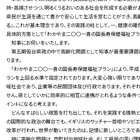
持・高揚させつつ、明るくうるおいのある社会を形成する必要が
県民が生涯を通じて豊かで安心して生活を営むことができ、高
る」、これが基本理念であり、その実践の柱として、一、健康の確保
具体的方策として「わかやま二〇〇一喜の国長寿保健福祉プラ
知事にお伺いをいたします。
第五期仮谷県政の中で高齢化問題として知事が最重要課題に
ります。
「わかやま二〇〇一喜の国長寿保健福祉プラン」により、平成
ランを上回る水準で設定されております。大変心強い限りであ
域社会であり、企業等の民間団体及び行政であります。それぞ
せん。県としていかに効率的に相互に連携がとれるような条件づ
イントになると考えます。
どんなすばらしい政策を打ち出しても、それを実践する情熱と
の国際的な政治の舞台でも、イギリスのサッチャー首相やソビエ
改革が行われ、世界が動いてきたのは、記憶に新しいところであ
特に高齢化問題は、市町村や地域社会、そして県民の深い理解