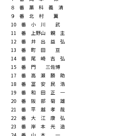
８ 番 藁 科 義 清
９ 番 北 村 翼
10 番 小 川 武
11 番 上野山 親 主
12 番 井 出 益 弘
13 番 町 田 亘
14 番 尾 崎 吉 弘
15 番 門 三佐博
17 番 高 瀬 勝 助
18 番 冨 安 民 浩
19 番 和 田 正 一
20 番 阪 部 菊 雄
21 番 平 越 孝 哉
22 番 大 江 康 弘
23 番 岸 本 光 造
24 番 山 本 一