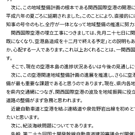
次に、この地域整備計画の根本である関西国際空港の開港に
平成六年の夏ごろに延期されました。このことにより、直接的に
知事の号令のもと、全庁が一体となって地域整備の推進に努力
関西国際空港の埋立工事につきましては、先月二十七日に関
既になくなり、空港島造成を十二月で終える予定」との説明も
か、心配する一人であります。これ以上おくれることは、一関西
す。
そこで、現在の空港本島の進捗状況あるいは今後の見通しにつ
次に、この空港関連地域整備計画の進展を推進し、さらに空
備が最も重要な課題であると思うのであります。現在、県内各
を県内交通網につなぎ、関西国際空港の波及を地域振興に役立
道路の整備がまず急務と思われます。
近畿自動車道と空港を結ぶ連絡道や泉佐野岩出線を初めとす
たいと思います。
次に、紀淡海峡問題についてであります。
先般、第二十九回国土開発幹線自動車道建設審議会が開催さ