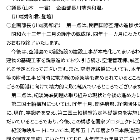
○議長（山本 一君） 企画部長川端秀和君。
〔川端秀和君、登壇〕
○企画部長（川端秀和君） 第一点は、関西国際空港の進捗状
昭和六十三年十二月の護岸の概成後、四年十一カ月にわたり
おおむね終了いたします。
今後は、空港島での諸施設の建設工事が本格化してまいるわけ
建物の基礎工事を鋭意進めており、引き続き、空港管理棟、航
れる予定となってございます。また、空港連絡橋についても、本
等の附帯工事と同時に電力線の添架等も進められているところ
ごろの開港に向けて精力的に取り組んでいるところでございます
第二点は、紀淡海峡問題の取り組みの現状と今後の進め方に
第二国土軸構想については、昨年十月、関係府県、経済団体
に、現在、学識者を交え、第二国土軸構想策定基礎調査を実施し
だいているところであり、今後、この構想を国家プロジェクトに
紀淡海峡ルートについては、昭和五十八年度より日本鉄道建
間の調査を実施していただいており、本年度で九年目でござい