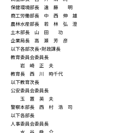
保健環境部長 遠 藤 明
商工労働部長 中 西 伸 雄
農林水産部長 若 林 弘 澄
土木部長 山 田 功
企業局長 高 瀬 芳 彦
以下各部次長・財政課長
教育委員会委員長
岩 崎 正 夫
教育長 西 川 時千代
以下教育次長
公安委員会委員長
玉 置 英 夫
警察本部長 西 村 浩 司
以下各部長
人事委員会委員長
水 谷 舜 介