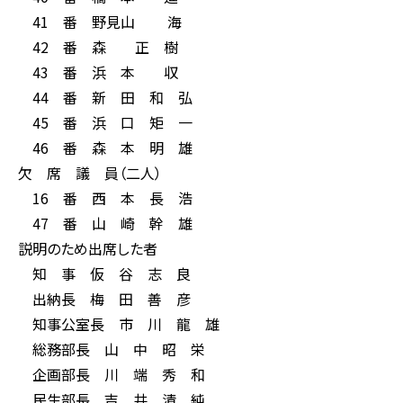
41 番 野見山 海
42 番 森 正 樹
43 番 浜 本 収
44 番 新 田 和 弘
45 番 浜 口 矩 一
46 番 森 本 明 雄
欠 席 議 員（二人）
16 番 西 本 長 浩
47 番 山 崎 幹 雄
説明のため出席した者
知 事 仮 谷 志 良
出納長 梅 田 善 彦
知事公室長 市 川 龍 雄
総務部長 山 中 昭 栄
企画部長 川 端 秀 和
民生部長 吉 井 清 純