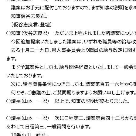
議案はお手元に配付しておりますので、まず知事の説明を求め
知事仮谷志良君。
〔仮谷志良君、登壇〕
○知事（仮谷志良君） ただいま上程されました諸議案について
今回追加提案いたしました議案は、いずれも職員等の給与改
去る十月二十九日、県人事委員会より職員の給与改定に関す
ます。
まず予算案件としては、給与関係経費といたしまして一般会
いたしております。
次に、給与関係条例につきましては、議案第百五十六号から第
何とぞ、ご審議の上、ご賛同賜りますようお願い申し上げます
○議長（山本 一君） 以上で、知事の説明が終わりました。
──────────────────
○議長（山本 一君） 次に日程第二、議案第百四十二号から
あわせて日程第三、一般質問を行います。
10番小川 武君。