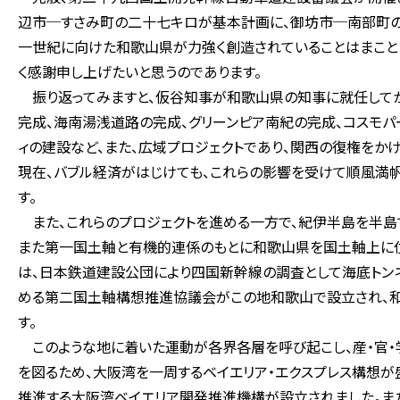
辺市─すさみ町の二十七キロが基本計画に、御坊市─南部町
一世紀に向けた和歌山県が力強く創造されていることはまこと
く感謝申し上げたいと思うのであります。
振り返ってみますと、仮谷知事が和歌山県の知事に就任してか
完成、海南湯浅道路の完成、グリーンピア南紀の完成、コスモパ
ィの建設など、また、広域プロジェクトであり、関西の復権をか
現在、バブル経済がはじけても、これらの影響を受けて順風満帆
す。
また、これらのプロジェクトを進める一方で、紀伊半島を半島
また第一国土軸と有機的連係のもとに和歌山県を国土軸上に位
は、日本鉄道建設公団により四国新幹線の調査として海底トン
める第二国土軸構想推進協議会がこの地和歌山で設立され、
す。
このような地に着いた運動が各界各層を呼び起こし、産・官・
を図るため、大阪湾を一周するベイエリア・エクスプレス構想が
推進する大阪湾ベイエリア開発推進機構が設立されました。ま