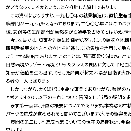
がどうなっているかということを推計した資料であります。
この資料によりますと、一九七〇年の就業構造は、直接生産部
脳部門が一九・九％となっております。二〇〇〇年にはこのバラ
械、鉄鋼等の生産部門が当然ながら過半を占めるとはいえ、情
今、本県では、知事を先頭に関係者の努力により頭脳立地構想
情報産業等の地方への立地を推進し、この集積を活用して地方
ようとする制度であります。このことは、関西国際空港の持って
自然環境やリゾート環境といったプラスの要因に対して平地面
知恵が価値を生み出す、そうした産業が将来本県が目指す大き
る者の一人であります。
しかしながら、かくほどに重要な事業でありながら、県民の方
と考えますので、以下の三点について質問をし、当局の説明を求
まず第一点は、計画の概要についてであります。本構想の中核
パークの造成が進められると聞いてございますが、その概容をお
質問の第二は、本造成事業についての現在の進捗状況、今後の
思います。