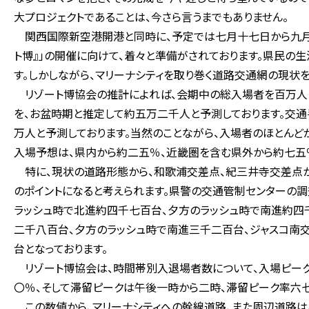
大プロジェクトであることは、今さら言うまでもありません。
関西国際新空港開港と同時に、予定では七月十七日から九月二
ト博』」の開催に向けて、着々と準備がされております。県民の
す。しかしながら、マリーナシティを取り巻く道路交通網の現状
リゾート博協会の推計によれば、会期中の総入場者を百万人
を、お盆時期と推定して約五万二千人と予測しております。交
万人と予測しております。当然のことながら、入場者のほとんど
入場予想は、県内から約二五％、近畿圏を含む県外から約七五
特に、現状の道路形態から、和歌浦交差点、紀三井寺交差点
のポイントになると考えられます。県警の交通管制センターの調
ラッシュ時で北進約四千七百台、夕方のラッシュ時で南進約四
二千八百台、夕方のラッシュ時で南進三千二百台、ジャスコ南
台となっております。
リゾート博協会は、時間帯別入退場者数について、入場ピーク
〇％、そして滞留ピークは午後一時から二時、滞留ピーク率六七
この数値から、マリーナシティへの幹線道路、また周辺道路は、