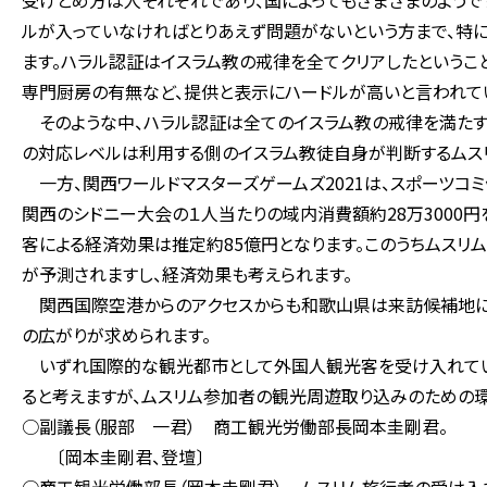
受けとめ方は人それぞれであり、国によってもさまざまのようで
ルが入っていなければとりあえず問題がないという方まで、特
ます。ハラル認証はイスラム教の戒律を全てクリアしたというこ
専門厨房の有無など、提供と表示にハードルが高いと言われて
そのような中、ハラル認証は全てのイスラム教の戒律を満たす
の対応レベルは利用する側のイスラム教徒自身が判断するムスリ
一方、関西ワールドマスターズゲームズ2021は、スポーツコミ
関西のシドニー大会の１人当たりの域内消費額約28万3000
客による経済効果は推定約85億円となります。このうちムスリ
が予測されますし、経済効果も考えられます。
関西国際空港からのアクセスからも和歌山県は来訪候補地にな
の広がりが求められます。
いずれ国際的な観光都市として外国人観光客を受け入れてい
ると考えますが、ムスリム参加者の観光周遊取り込みのための
○副議長（服部 一君） 商工観光労働部長岡本圭剛君。
〔岡本圭剛君、登壇〕