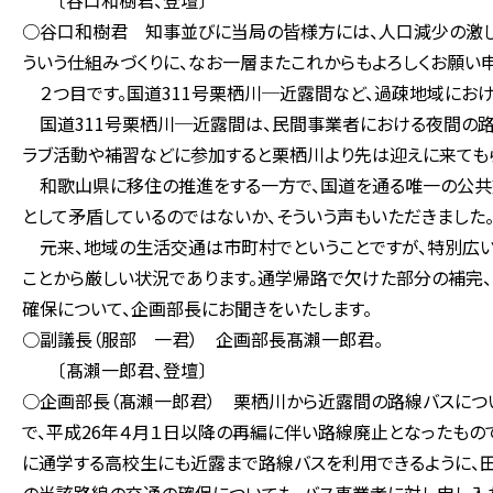
〔谷口和樹君、登壇〕
○谷口和樹君 知事並びに当局の皆様方には、人口減少の激し
ういう仕組みづくりに、なお一層またこれからもよろしくお願い
２つ目です。国道311号栗栖川─近露間など、過疎地域にお
国道311号栗栖川─近露間は、民間事業者における夜間の路
ラブ活動や補習などに参加すると栗栖川より先は迎えに来てもら
和歌山県に移住の推進をする一方で、国道を通る唯一の公共交
として矛盾しているのではないか、そういう声もいただきました
元来、地域の生活交通は市町村でということですが、特別広
ことから厳しい状況であります。通学帰路で欠けた部分の補完
確保について、企画部長にお聞きをいたします。
○副議長（服部 一君） 企画部長髙瀨一郎君。
〔髙瀨一郎君、登壇〕
○企画部長（髙瀨一郎君） 栗栖川から近露間の路線バスにつ
で、平成26年４月１日以降の再編に伴い路線廃止となったもの
に通学する高校生にも近露まで路線バスを利用できるように、