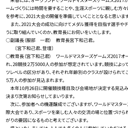
来春には、オークランドでワールドマスターズゲームズ2017
ームづくりには時間を要することや、生涯スポーツに親しむ方々
を参考に、2021大会の開催を準備していくこととなると思い
また、2021大会の成功に向けてメダル獲得を目指す選手や
うに取り組んでいくのか、教育長にお伺いをいたします。
○副議長（服部 一君） 教育長宮下和己君。
〔宮下和己君、登壇〕
○教育長（宮下和己君） ワールドマスターズゲームズ2017オ
れ、28競技２万5000人の参加が想定されています。競技に
ツレベルの区分があり、それぞれ年齢別のクラスが設けられてご
５万人の参加が見込まれます。
本年10月26日に開催競技種目及び会場地が決定する見込み
決まり次第お知らせしてまいります。
次に、参加者への機運醸成でございますが、ワールドマスター
際大会であり、スポーツを楽しむ人々の交流の場と位置づけられ
がりの要因になるものと考えてございます。