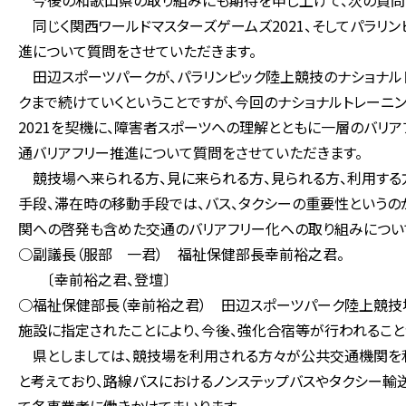
今後の和歌山県の取り組みにも期待を申し上げて、次の質問
同じく関西ワールドマスターズゲームズ2021、そしてパラリ
進について質問をさせていただきます。
田辺スポーツパークが、パラリンピック陸上競技のナショナル
クまで続けていくということですが、今回のナショナルトレーニ
2021を契機に、障害者スポーツへの理解とともに一層のバリ
通バリアフリー推進について質問をさせていただきます。
競技場へ来られる方、見に来られる方、見られる方、利用する
手段、滞在時の移動手段では、バス、タクシーの重要性というの
関への啓発も含めた交通のバリアフリー化への取り組みについ
○副議長（服部 一君） 福祉保健部長幸前裕之君。
〔幸前裕之君、登壇〕
○福祉保健部長（幸前裕之君） 田辺スポーツパーク陸上競技
施設に指定されたことにより、今後、強化合宿等が行われること
県としましては、競技場を利用される方々が公共交通機関を
と考えており、路線バスにおけるノンステップバスやタクシー輸