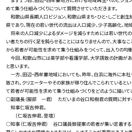
まず１つ目、田辺・西牟婁地方における地域再生へのビジョン
めて集う仕組みづくりについて質問させていただきます。
和歌山県長期人口ビジョン、和歌山県まち・ひと・しごと創生
県であり、現在の若い世代の流出は人口減少、少子高齢化、地
将来の人口減少によるダメージを減らすためには若い世代の減
い者たちの行く足を鈍らせることにはなりませんので、大事なこ
から若者が可能性を求めて集う仕組みをつくって、出入りの均衡
今回、和歌山市には薬学部や看護学部、大学誘致の計画があり
と思います。
一方、田辺・西牟婁地域においても、昨年、白浜に海外に本社
致され、クリエーターやその家族が移り住んでこられているとい
て若者が可能性を求めて集う仕組みづくりをどのように描いてい
○副議長（服部 一君） ただいまの谷口和樹君の質問に対す
知事仁坂吉伸君。
〔仁坂吉伸君、登壇〕
○知事（仁坂吉伸君） 谷口議員御提案の若者が集い定着する