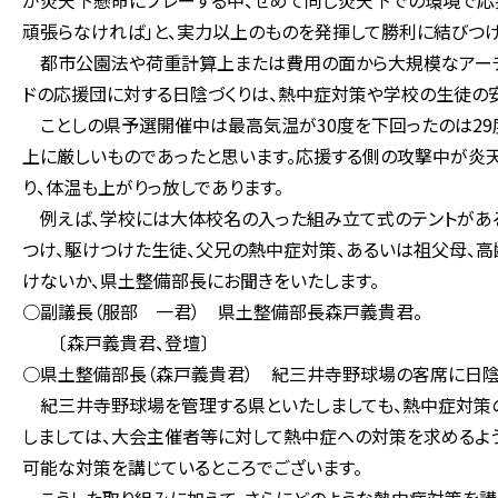
が炎天下懸命にプレーする中、せめて同じ炎天下での環境で応
頑張らなければ」と、実力以上のものを発揮して勝利に結びつけ
都市公園法や荷重計算上または費用の面から大規模なアーチ
ドの応援団に対する日陰づくりは、熱中症対策や学校の生徒の
ことしの県予選開催中は最高気温が30度を下回ったのは29度
上に厳しいものであったと思います。応援する側の攻撃中が炎
り、体温も上がりっ放しであります。
例えば、学校には大体校名の入った組み立て式のテントがある
つけ、駆けつけた生徒、父兄の熱中症対策、あるいは祖父母、
けないか、県土整備部長にお聞きをいたします。
○副議長（服部 一君） 県土整備部長森戸義貴君。
〔森戸義貴君、登壇〕
○県土整備部長（森戸義貴君） 紀三井寺野球場の客席に日陰
紀三井寺野球場を管理する県といたしましても、熱中症対策の
しましては、大会主催者等に対して熱中症への対策を求めるよう
可能な対策を講じているところでございます。