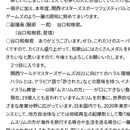
県といたしましては、１人でも多くの人に参加していただける
ー掲示に加え、本年度、関西マスターズスポーツフェスティバルと
ゲームズのより一層の周知に努めてまいります。
○副議長（服部 一君） 谷口和樹君。
〔谷口和樹君、登壇〕
○谷口和樹君 ありがとうございます。ぜひ、これだけのスーパ
くですので、たくさん盛り上がって、和歌山にはたくさんメダルを
きたいなと思いますので、今後ともよろしくお願いいたします。
２つ目に入ります。
関西ワールドマスターズゲームズ2021に向けてのハラル環境
ハラルとは、アラビア語で「許された」などの意味を持つ、イ
イスラム教徒──以降「ムスリムの方」──が口にできない食
現在、19億人とも言われていますムスリムを対象に、世界的な
ざまな産業分野に広がっています。日本国内でも、2020年東
ンスとして、地方自治体などでは地域再生の起爆剤として取り
ムスリムの方が海外を旅行する場合や生活を送る場合に一番困