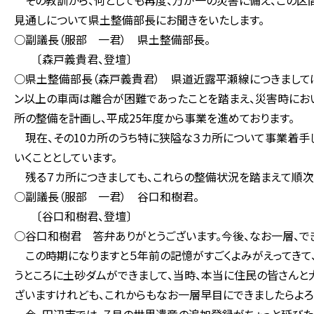
その教訓から、何としても再度、万が一の災害に備え、この区
見通しについて県土整備部長にお聞きをいたします。
○副議長（服部 一君） 県土整備部長。
〔森戸義貴君、登壇〕
○県土整備部長（森戸義貴君） 県道近露平瀬線につきましては
ン以上の車両は離合が困難であったことを踏まえ、災害時におい
所の整備を計画し、平成25年度から事業を進めております。
現在、その10カ所のうち特に狭隘な３カ所について事業着手
いくこととしています。
残る７カ所につきましても、これらの整備状況を踏まえて順次
○副議長（服部 一君） 谷口和樹君。
〔谷口和樹君、登壇〕
○谷口和樹君 答弁ありがとうございます。今後、なお一層、で
この時期になりますと５年前の記憶がすごくよみがえってきて
うところに土砂ダムができまして、当時、本当に住民の皆さんと
ざいますけれども、これからもなお一層早目にできましたらよろ