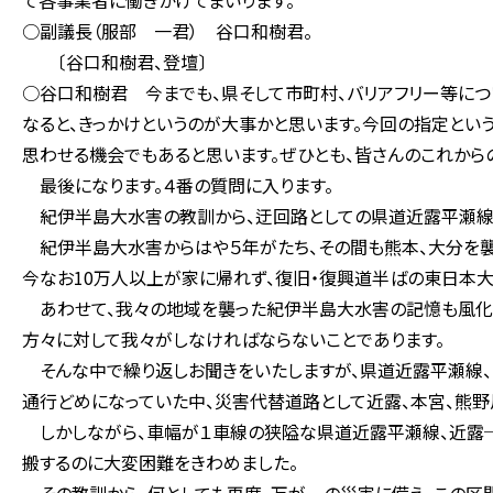
て各事業者に働きかけてまいります。
○副議長（服部 一君） 谷口和樹君。
〔谷口和樹君、登壇〕
○谷口和樹君 今までも、県そして市町村、バリアフリー等に
なると、きっかけというのが大事かと思います。今回の指定とい
思わせる機会でもあると思います。ぜひとも、皆さんのこれからの
最後になります。４番の質問に入ります。
紀伊半島大水害の教訓から、迂回路としての県道近露平瀬線
紀伊半島大水害からはや５年がたち、その間も熊本、大分を襲っ
今なお10万人以上が家に帰れず、復旧・復興道半ばの東日本大
あわせて、我々の地域を襲った紀伊半島大水害の記憶も風化さ
方々に対して我々がしなければならないことであります。
そんな中で繰り返しお聞きをいたしますが、県道近露平瀬線、
通行どめになっていた中、災害代替道路として近露、本宮、熊野
しかしながら、車幅が１車線の狭隘な県道近露平瀬線、近露─
搬するのに大変困難をきわめました。