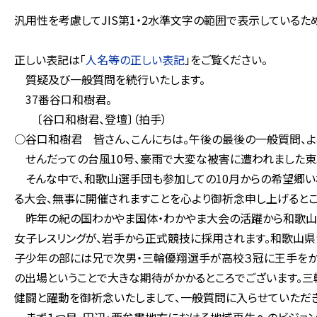
汎用性を考慮してJIS第1・2水準文字の範囲で表示している
正しい表記は「
人名等の正しい表記
」をご覧ください。
質疑及び一般質問を続行いたします。
37番谷口和樹君。
〔谷口和樹君、登壇〕（拍手）
○谷口和樹君 皆さん、こんにちは。午後の最後の一般質問、よ
せんだっての台風10号、豪雨で大変な被害に遭われました東
そんな中で、和歌山選手団も参加しての10月からの希望郷い
る大会、無事に開催されますことを心より御祈念申し上げるとこ
昨年の紀の国わかやま国体・わかやま大会の活躍から和歌山選
女子レスリングが、岩手から正式競技に採用されます。和歌山県
子少年の部には兄で次男・三輪優翔選手が高校３冠に王手をか
の出場ということで大きな期待がかかるところでございます。三
健闘と躍動を御祈念いたしまして、一般質問に入らせていただき