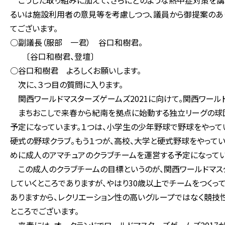
こうした取り組みに加えて、さらにどのような熱中症対策を講
るいは施設利用者の意見等を考慮しつつ、議員から御提案のあ
てございます。
○副議長（服部 一君） 谷口和樹君。
〔谷口和樹君、登壇〕
○谷口和樹君 よろしくお願いします。
次に、３つ目の質問に入ります。
関西ワールドマスターズゲームズ2021に向けて。関西ワール
まちおこしで来春から紀南を拠点に始動する独立リーグの球団
予定になっています。１つは、小学生の少年野球で野球をやっ
硬式の野球クラブ。もう１つが、高校、大学と硬式野球をやって
めに成人のアマチュアのクラブチームを運営する予定になってい
この成人のクラブチームの目標というのが、関西ワールドマスタ
していくところでありますが、やはり30歳以上でチームをつくっ
ありますから、レクリエーション性の高いグループではなく競技
ところでございます。