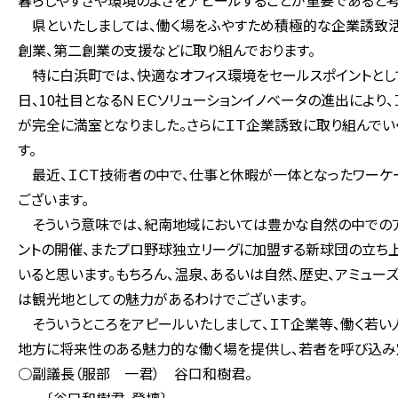
暮らしやすさや環境のよさをアピールすることが重要であると考
県といたしましては、働く場をふやすため積極的な企業誘致活
創業、第二創業の支援などに取り組んでおります。
特に白浜町では、快適なオフィス環境をセールスポイントとし
日、10社目となるＮＥＣソリューションイノベータの進出により
が完全に満室となりました。さらにＩＴ企業誘致に取り組んでい
す。
最近、ＩＣＴ技術者の中で、仕事と休暇が一体となったワーケー
ございます。
そういう意味では、紀南地域においては豊かな自然の中でのア
ントの開催、またプロ野球独立リーグに加盟する新球団の立ち上
いると思います。もちろん、温泉、あるいは自然、歴史、アミュー
は観光地としての魅力があるわけでございます。
そういうところをアピールいたしまして、ＩＴ企業等、働く若い
地方に将来性のある魅力的な働く場を提供し、若者を呼び込み定
○副議長（服部 一君） 谷口和樹君。