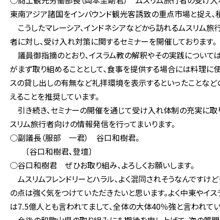
○商工観光労働部長（岡本圭剛君） ムスリム旅行者の受け入れ
東南アジア諸国をインバウンド観光客誘致の重点市場と捉え、
こうしたマレーシア、インドネシアなどから訪れるムスリム旅
者に対し、受け入れ対策に関するセミナーを開催しております。
議員御指摘のとおり、イスラム教の解釈やその実践については、
がまず取り組めることとして、食事を提供する場合には料理に使
スの貸し出しの有無など礼拝環境を表示するといったことなど
えることを推奨しています。
引き続き、セミナーの開催を通じて受け入れ体制の充実に取り
スリム旅行者向けの情報発信を行ってまいります。
○副議長（服部 一君） 谷口和樹君。
〔谷口和樹君、登壇〕
○谷口和樹君 ぜひお取り組み、よろしくお願いします。
ムスリムフレンドリーとハラル、よく混同されそうなんですけど
の点は強く気をつけていただきたいと思います。よく中東やイス
は7.5億人とも言われてまして、全体の大体40％強と言われてい