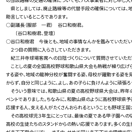
の当該路線の交通の確保についても、バス事業者に対し申し入れ
県としましては、廃止路線等の代替手段の確保については、地
助言しているところであります。
○副議長（服部 一君） 谷口和樹君。
〔谷口和樹君、登壇〕
○谷口和樹君 今後とも、地域の事情なんかを鑑みていただいて
２つ目の質問に入らさしていただきます。
紀三井寺球場客席への日陰づくりについて質問させていただ
ことしの夏の全国高校野球和歌山県大会も熱戦が繰り広げら
する姿や、地域の龍神分校が奮闘する姿、母校が躍動する姿を見
からず、自分と同じように、よし、あの子らに負けんように頑張ろ
そういう意味では、和歌山県の夏の高校野球県大会は、昨年の
ベントでありました。ちなみに、和歌山県のように高校野球県予
応援する人、支える人がたくさんおられるということも野球王国
その高校球児３年生にとっては、最後の夏である甲子園への切
高校の生徒たちのスタンドからの熱い応援であります。多くの生