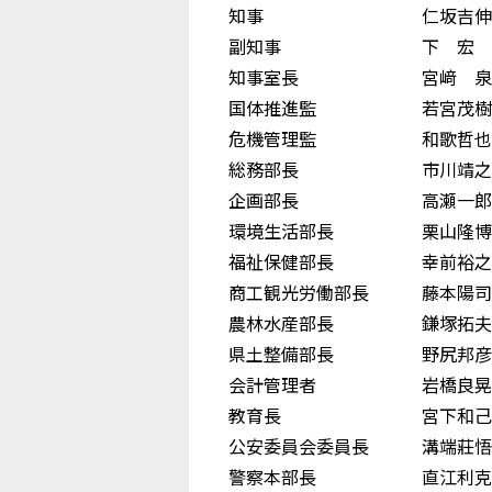
知事 仁坂吉伸
副知事 下 宏
知事室長 宮﨑 泉
国体推進監 若宮茂樹
危機管理監 和歌哲也
総務部長 市川靖之
企画部長 高瀬一郎
環境生活部長 栗山隆博
福祉保健部長 幸前裕之
商工観光労働部長 藤本陽司
農林水産部長 鎌塚拓夫
県土整備部長 野尻邦彦
会計管理者 岩橋良晃
教育長 宮下和己
公安委員会委員長 溝端莊悟
警察本部長 直江利克