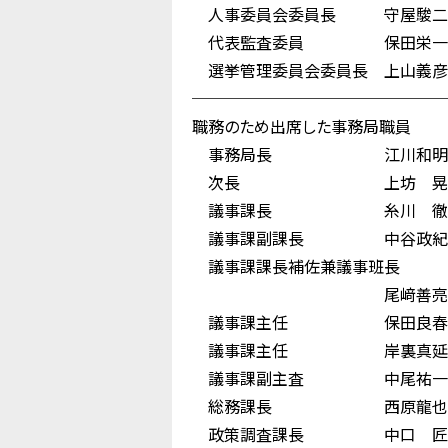
人事委員会委員長 守屋駿二
代表監査委員 保田栄一
選挙管理委員会委員長 上山義彦
────────────────
職務のため出席した事務局職員
事務局長 江川和明
次長 上坊 晃
議事課長 糸川 徹
議事課副課長 中谷政紀
議事課課長補佐兼議事班長
尾﨑善亮
議事課主任 保田良春
議事課主任 岸裏真延
議事課副主査 中尾祐一
総務課長 西原龍也
政策調査課長 中口 匠