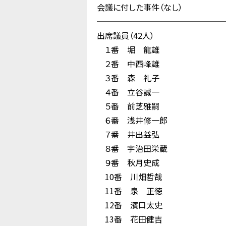
会議に付した事件（なし）
────────────────
出席議員（42人）
１番 堀 龍雄
２番 中西峰雄
３番 森 礼子
４番 立谷誠一
５番 前芝雅嗣
６番 浅井修一郎
７番 井出益弘
８番 宇治田栄蔵
９番 秋月史成
10番 川畑哲哉
11番 泉 正徳
12番 濱口太史
13番 花田健吉