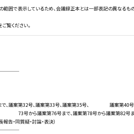
文字の範囲で表示しているため、会議録正本とは一部表記の異なるもの
をご覧ください。
────
で、議案第32号、議案第33号、議案第35号、 議案第40号か
3号から議案第76号まで、議案第78号から議案第82
長報告・同質疑・討論・表決）
────