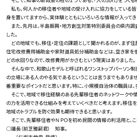
そこで、知事の新政策の柱の１つである、「人の流れ」をつくる
私も、何人かの移住者や地域の受け入れに協力をしている皆さ
身を置いてますから、実体験とともにいろいろな情報が入ってき
また、先月は、半島振興・地方創生対策特別委員会の県内調査
した。
どの地域でも、移住・定住の課題として聞かれるのが、まず住
住宅改修費用補助金や家財道具処分補助金などは、空き家を借
どの水回りなので、改修費用がかさむという現実はありました。
そんな中で、和歌山モデルと呼ばれるワンストップパーソン制
の立場にある人のやる気であるということは言うまでもありま
番重要なポイントだと思います。特に、小規模自治体の職員は、
そこで、地域で移住経験のある先輩移住者のネットワークや情
の力を活用できる仕組みを考えていくべきだと考えます。移住
地域のトラブルを防ぐ効果も期待できると思います。
そこで、先輩移住者やＮＰＯを初め民間の情報の利活用と、こ
○議長（前芝雅嗣君） 知事。