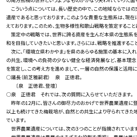
の南方熊楠の世界というようなものがかなり失われていった面
こういう点については、長い歴史の中で、この地域ならではの
遺産であると思っております。このような貴重な生態系は、現在
えております。このため、生物多様性和歌山戦略を策定すること
策定中の戦略では、世界に誇る資産を生んだ本県の生態系を
和を目指していきたいと思います。さらには、戦略を推進するこ
次に、「環境立県わかやま」を県のあらゆる施策の基本に入れ
の共生、環境への負荷の少ない健全な経済発展など、基本理念
を策定し、この考え方を進めまして、一層の自然の保護と活用に
○議長（前芝雅嗣君） 泉 正徳君。
〔泉 正徳君、登壇〕
○泉 正徳君 それでは、次の質問に入らせていただきます。
昨年の12月に、皆さんの御尽力のおかげで世界農業遺産に登
以上も続けてきた梅栽培が、自然との共生により守られてきた
でいます。
世界農業遺産については、次の３つのことが指摘されています