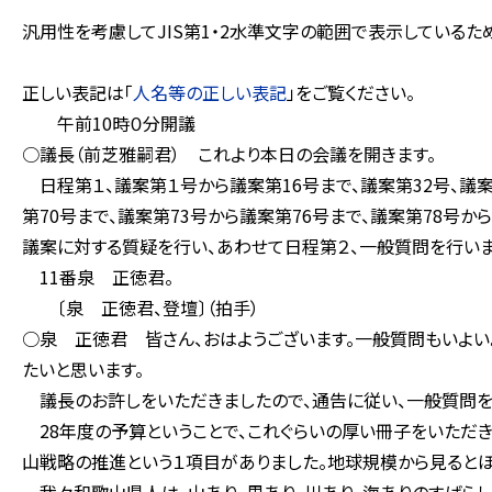
汎用性を考慮してJIS第1・2水準文字の範囲で表示している
正しい表記は「
人名等の正しい表記
」をご覧ください。
午前10時０分開議
○議長（前芝雅嗣君） これより本日の会議を開きます。
日程第１、議案第１号から議案第16号まで、議案第32号、議案第
第70号まで、議案第73号から議案第76号まで、議案第78号か
議案に対する質疑を行い、あわせて日程第２、一般質問を行いま
11番泉 正徳君。
〔泉 正徳君、登壇〕（拍手）
○泉 正徳君 皆さん、おはようございます。一般質問もいよい
たいと思います。
議長のお許しをいただきましたので、通告に従い、一般質問を
28年度の予算ということで、これぐらいの厚い冊子をいただ
山戦略の推進という１項目がありました。地球規模から見るとほ