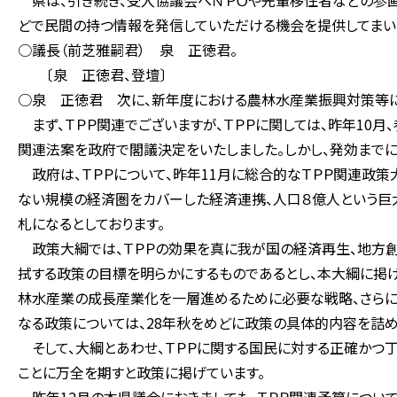
県は、引き続き、受入協議会へＮＰＯや先輩移住者などの参画
どで民間の持つ情報を発信していただける機会を提供してまい
○議長（前芝雅嗣君） 泉 正徳君。
〔泉 正徳君、登壇〕
○泉 正徳君 次に、新年度における農林水産業振興対策等に
まず、ＴＰＰ関連でございますが、ＴＰＰに関しては、昨年10月
関連法案を政府で閣議決定をいたしました。しかし、発効まで
政府は、ＴＰＰについて、昨年11月に総合的なＴＰＰ関連政策大
ない規模の経済圏をカバーした経済連携、人口８億人という巨
札になるとしております。
政策大綱では、ＴＰＰの効果を真に我が国の経済再生、地方創
拭する政策の目標を明らかにするものであるとし、本大綱に掲げ
林水産業の成長産業化を一層進めるために必要な戦略、さら
なる政策については、28年秋をめどに政策の具体的内容を詰め
そして、大綱とあわせ、ＴＰＰに関する国民に対する正確かつ丁
ことに万全を期すと政策に掲げています。