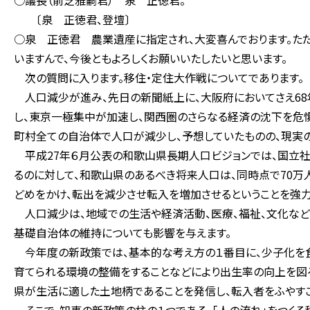
○議長（前芝雅嗣君） 泉 正徳君。
〔泉 正徳君、登壇〕
○泉 正徳君 農業遺産に指定され、大変喜んでおります。ただ
いますんで、今後ともよろしくお願いいたしたいと思います。
次の質問に入ります。移住・定住大作戦についてであります。
人口減少が進み、先日の新聞紙上に、大阪府においてさえ68
し、東京一極集中が加速し、関西圏のさらなる経済の沈下を危惧
町村全ての自治体で人口が減少し、予想していたものの、現実
平成27年６月公表の和歌山県長期人口ビジョンでは、国立社会
るのに対して、和歌山県のあるべき将来人口は、同時点で70万
どめをかけ、転出を減少させ転入を増加させるということを強
人口減少は、地域での生活や経済活動、医療、福祉、文化など
基礎自治体の維持についても影響を与えます。
今年度の新政策では、基本的な考え方の１番目に、少子化を食
育てられる環境の整備をすることなどにより出生率の向上を図る
県が生活に適した土地柄であることを発信し、転入者をふやす