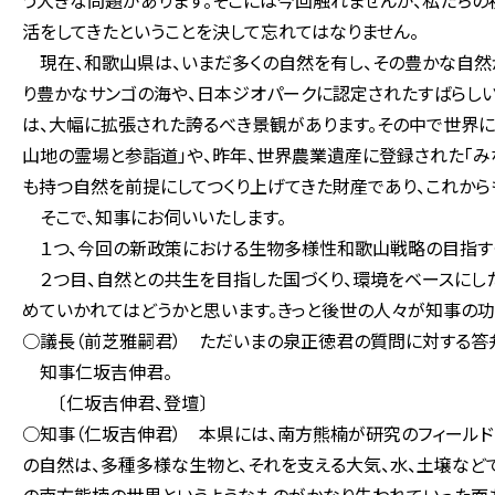
う大きな問題があります。そこには今回触れませんが、私たちの
活をしてきたということを決して忘れてはなりません。
現在、和歌山県は、いまだ多くの自然を有し、その豊かな自然
り豊かなサンゴの海や、日本ジオパークに認定されたすばらし
は、大幅に拡張された誇るべき景観があります。その中で世界に
山地の霊場と参詣道」や、昨年、世界農業遺産に登録された「み
も持つ自然を前提にしてつくり上げてきた財産であり、これから
そこで、知事にお伺いいたします。
１つ、今回の新政策における生物多様性和歌山戦略の目指す
２つ目、自然との共生を目指した国づくり、環境をベースにし
めていかれてはどうかと思います。きっと後世の人々が知事の功
○議長（前芝雅嗣君） ただいまの泉正徳君の質問に対する答
知事仁坂吉伸君。
〔仁坂吉伸君、登壇〕
○知事（仁坂吉伸君） 本県には、南方熊楠が研究のフィール
の自然は、多種多様な生物と、それを支える大気、水、土壌など