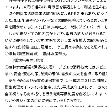
有害捕獲や管理捕獲で捕らえられたイノシシや鹿をジビエとし
ています。この取り組みは、鳥獣害を裏返しにして利益を生み出
県や関係者の数年来の取り組みによるＰＲ効果もあり、徐々に
また、加工施設やマンパワーなどの問題を抱えていると思いま
声を聞かせてもらい、先日は、中学生と一緒にジビエバーガーも
わかやまジビエの知名度が上がり、消費の拡大が図られるこ
いかと期待をしています。本県でのジビエ消費拡大の取り組み
能すれば、捕獲、加工、雇用と、一挙三得の事業になると思われ
○議長（前芝雅嗣君） 農林水産部長。
〔鎌塚拓夫君、登壇〕
○農林水産部長（鎌塚拓夫君） ジビエの消費拡大にはジビエ
まで、安全・安心対策、品質の確保、需要の拡大を重点に取り組
安全・安心及び品質の確保対策では、平成21年３月に、捕獲
衛生管理ガイドラインを策定、また、平成26年１月には、一
全国初となる肉の格付を行う肉質等級制度を創設し、これまで
わかやまジビエの供給に努めているところです。