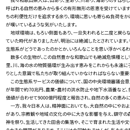
我々和歌山県人は、山あり、里あり、川あり、海ありのすばら
呼ばれる自然の恵みから多くの有形無形の恩恵を受けています
ちの利便性だけを追求する余り、環境に思いも寄らぬ負荷をか
が嘆いているような気がいたします。
地球環境は、もろい側面もあり、一旦失われると二度と戻らな
ていた時代がありましたが、明治には絶滅したとされています。
生態系がどうであったのかとか、いろんなことを思い浮かべるわ
数多くの生物が、この自然豊かな和歌山でも絶滅危惧種として
里、川、海の水の物質循環が生み出す恵みをこれからも永遠に
りとした意識で私たちが取り組んでいかなければならない重要
この生態系サービスの価値について、国の中央環境審議会意
が年間で約70兆円、農業・農村の洪水防止や地下水涵養など
価値が合わせて9000億円程度と報告され、自然の多くの恵み
一方、我々日本人は、精神面においても、大自然の中にやおよ
があり、宗教観や地域の文化の中に大きな影響を与え、鎮守の
神を祭り、生活してきた田舎の集落や、そこで育まれた生活や文