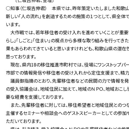
〔仁坂吉伸君、登壇〕
○知事（仁坂吉伸君） 本県では、昨年策定いたしました和歌山
新しい「人の流れ」を創造するための施策の１つとして、県全体
います。
大作戦では、若年移住者の受け入れを進めていくことが重要で
らし」「しごと」「住まい」の視点から多様な取り組みを行ってき
果もあらわれてきていると思いますけれども、和歌山県の潜在性
思っております。
現在、県内18の移住推進市町村では、役場にワンストップパ
市部での情報発信や移住者の受け入れから定住支援まで、精力
議員御指摘のとおり、先輩移住者などの民間の力で情報を発信
の受入協議会は、地域住民に加えて、地域のＮＰＯ、地域おこし
要な経費を支援しております。
また、先輩移住者に対しては、移住希望者と地域住民とのつな
主催するセミナーや相談会へのゲストスピーカーとしての参加
ただいております。