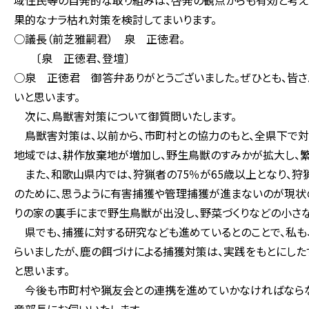
域住民等の自発的な取り組みは、啓発の観点からも有効と考え
果的なナラ枯れ対策を検討してまいります。
○議長（前芝雅嗣君） 泉 正徳君。
〔泉 正徳君、登壇〕
○泉 正徳君 御答弁ありがとうございました。ぜひとも、皆さ
いと思います。
次に、鳥獣害対策について御質問いたします。
鳥獣害対策は、以前から、市町村との協力のもと、全県下で対
地域では、耕作放棄地が増加し、野生鳥獣のすみかが拡大し、繁
また、和歌山県内では、狩猟者の75％が65歳以上となり、狩
のために、思うように有害捕獲や管理捕獲が進まないのが現状
りの家の裏手にまで野生鳥獣が出没し、野菜づくりなどの小さ
県でも、捕獲に対する研究なども進めているとのことで、私も
らいましたが、鹿の餌づけによる捕獲対策は、実践をもとにし
と思います。
今後も市町村や猟友会との連携を進めていかなければならない