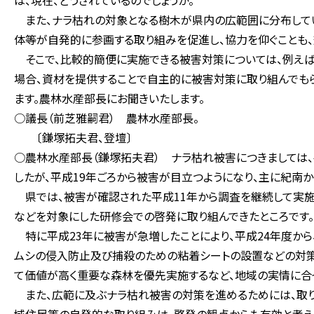
は、現在、どうされているのでしょうか。
また、ナラ枯れの対象となる樹木が県内の広範囲に分布してい
体等が自発的に参画する取り組みを促進し、協力を仰ぐことも
そこで、比較的簡便に実施できる被害対策については、例えば
場合、資材を提供することで自主的に被害対策に取り組んでも
ます。農林水産部長にお聞きいたします。
○議長（前芝雅嗣君） 農林水産部長。
〔鎌塚拓夫君、登壇〕
○農林水産部長（鎌塚拓夫君） ナラ枯れ被害につきましては、
したが、平成19年ごろから被害が目立つようになり、主に紀南
県では、被害が確認された平成11年から調査を継続して実施
などを対象にした研修会での啓発に取り組んできたところです。
特に平成23年に被害が急増したことにより、平成24年度か
ムシの侵入防止及び捕殺のための粘着シートの設置などの対策
て価値が高く重要な森林を優先実施するなど、地域の実情に合
また、広範に及ぶナラ枯れ被害の対策を進めるためには、取り