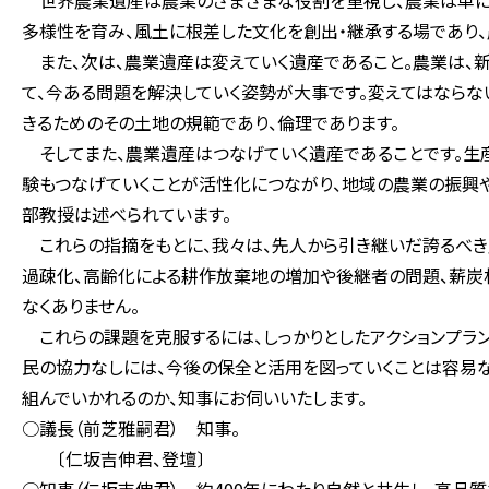
世界農業遺産は農業のさまざまな役割を重視し、農業は単に必
多様性を育み、風土に根差した文化を創出・継承する場であり
また、次は、農業遺産は変えていく遺産であること。農業は、
て、今ある問題を解決していく姿勢が大事です。変えてはならな
きるためのその土地の規範であり、倫理であります。
そしてまた、農業遺産はつなげていく遺産であることです。生
験もつなげていくことが活性化につながり、地域の農業の振興
部教授は述べられています。
これらの指摘をもとに、我々は、先人から引き継いだ誇るべき農
過疎化、高齢化による耕作放棄地の増加や後継者の問題、薪炭
なくありません。
これらの課題を克服するには、しっかりとしたアクションプラン
民の協力なしには、今後の保全と活用を図っていくことは容易
組んでいかれるのか、知事にお伺いいたします。
○議長（前芝雅嗣君） 知事。
〔仁坂吉伸君、登壇〕