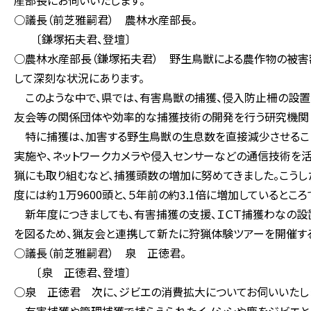
産部長にお伺いいたします。
○議長（前芝雅嗣君） 農林水産部長。
〔鎌塚拓夫君、登壇〕
○農林水産部長（鎌塚拓夫君） 野生鳥獣による農作物の被害額
して深刻な状況にあります。
このような中で、県では、有害鳥獣の捕獲、侵入防止柵の設置
友会等の関係団体や効率的な捕獲技術の開発を行う研究機関と
特に捕獲は、加害する野生鳥獣の生息数を直接減少させること
実施や、ネットワークカメラや侵入センサーなどの通信技術を活
猟にも取り組むなど、捕獲頭数の増加に努めてきました。こうした
度には約１万9600頭と、５年前の約3.1倍に増加しているところ
新年度につきましても、有害捕獲の支援、ＩＣＴ捕獲わなの設
を図るため、猟友会と連携して新たに狩猟体験ツアーを開催す
○議長（前芝雅嗣君） 泉 正徳君。
〔泉 正徳君、登壇〕
○泉 正徳君 次に、ジビエの消費拡大についてお伺いいたし