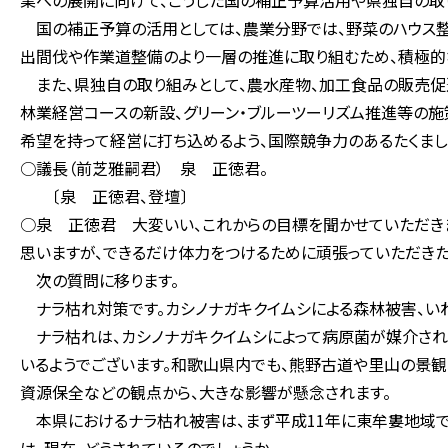
業への展開に向けて、こうした国の補正予算活用や県独自の取
国の補正予算の活用としては、農業分野では、野菜のハウス整
出間伐や作業道整備のより一層の推進に取り組むため、積極的
また、県独自の取り組みとして、農水産物、加工食品の販売促
林業経営コースの新設、グリーン・ブルーツーリズム推進等の施
希望を持って経営に打ち込めるよう、国際競争力のあるたくま
○議長（前芝雅嗣君） 泉 正徳君。
〔泉 正徳君、登壇〕
○泉 正徳君 大変いい、これからの目標を聞かせていただき
思いますが、できるだけ体力をつけるために頑張っていただきた
次の質問に移ります。
ナラ枯れ対策です。カシノナガキクイムシによる森林被害、い
ナラ枯れは、カシノナガキクイムシによって病原菌が媒介され
いるようでございます。和歌山県内でも、熊野古道や里山の景
資源保全などの観点から、大きな影響が懸念されます。
本県におけるナラ枯れ被害は、まず平成11年に東牟婁地域で