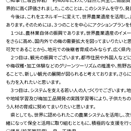
○知事（仁坂吉伸君） 約400年にわたり自然と共生し、高品
界的に高く評価されました。このことは、このシステムを守り、
今後は、これをエネルギーに変えて、世界農業遺産を活用し、
あります。そのためには、３つのことを中心にアクションプラン
１つは、農林業自体の振興であります。世界農業遺産のイメー
をさらに高め、国内外での梅の需要拡大を図ってまいりたいと思
可欠であることから、地元での後継者育成のみならず、広く県
２つ目は、観光の振興でございます。都市住民や外国人などに
や梅収穫・加工体験などのグリーンツーリズムの推進や、熊野
ることで、新しい観光の展開が図られると考えております。さら
も力を入れたいと思います。
３つ目は、システムを支える若い人の人づくりでございます。
や地域学習及び梅加工品開発の実践学習等により、子供たちの
う人材の育成に努めてまいりたいと思います。
県としても、世界に認められたこの農業システムを活用し、次
緒になって保全と活用に取り組むとともに、積極的な支援を行っ