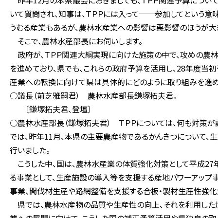
昨年12月の本県議会におきましても、ＴＰＰ関連予算につい
いて質問され、知事は、ＴＰＰには入って──参加してという意
うむる産業もあるが、農林水産業への影響は悪影響のほうが大
そこで、農林水産部長にお伺いします。
政府が、ＴＰＰ関連大綱実現に向けた施策の中で、攻めの農
を進めており、県でも、これらの政府予算を活用し、28年度当
産業への転換に向けて県は具体的にどのように取り組みを進め
○議長（前芝雅嗣君） 農林水産部長鎌塚拓夫君。
〔鎌塚拓夫君、登壇〕
○農林水産部長（鎌塚拓夫君） ＴＰＰについては、何も対策
では、昨年11月、本県の主要農産物であるかんきつについて
行いました。
こうした中、国は、農林水産業の体質強化対策として平成27
る事業として、生産施設の導入等を支援する産地パワーアップ
事業、間伐材生産や路網整備を支援する合板・製材生産性強化
県では、農林水産物の品質や生産性の向上、それを利用した