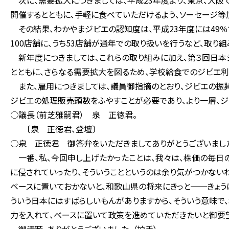
次に、需要拡大につきましては、平成23年度より、東京、大阪
開催するとともに、手軽に食べていただけるよう、ソーセージ等
その結果、わかやまジビエの認知度は、平成23年度には49％で
100店舗に、うち53店舗が通年での取り扱いを行うなど、取り
新年度につきましては、これらの取り組みに加え、第３回日本
とともに、さらなる需要拡大を図るため、学校給食でのジビエ利
また、雇用につきましては、議員御指摘のとおり、ジビエの振
ジビエの処理販売頭数をふやすことが必要であり、より一層、ジ
○議長（前芝雅嗣君） 泉 正徳君。
〔泉 正徳君、登壇〕
○泉 正徳君 御答弁をいただきましてありがとうございまし
一番、私、今回申し上げたかったことは、我々は、株価の毎日
に侵されていったり、そういうことというのは余り気がつかない
ベースに置いておかないと、和歌山県の将来にきっと──きょう
ういう日本にはすばらしいもんがありますから、そういう意味で
力を入れて、ベースに置いて政策を進めていただきたいと御要望