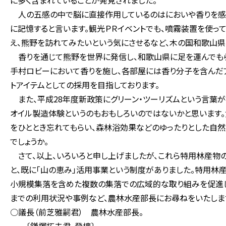
に多く含まれていることが発見されました。
人の五感の中で脳に直接作用しているのはにおいや香りを感じ
に記憶すると言います。観光ＰＲイベントでも、噴霧装置を使っ
え、熊野を訪れてみたいという気にさせるなど、木の国和歌山県
香りを通じて熊野を世界に発信し、和歌山県に足を運んでもらえ
手村ロビーにおいて香りを施し、各部屋には香り分子を含んだア
トアイテムとしての採用を目指しております。
また、平成28年度新政策にグリーン・ツーリズムという言葉
オイル製造体験というのもおもしろいのではないかと思います
をひととき忘れてもらい、森林浴効果などのゆったりとした自
でしょうか。
さて、以上、いろいろと申し上げましたが、これら特用林産物
と、既に「山の恵み」活用事業という制度がありました。特用林
小規模集落を含めた複数の集落での広域的な取り組みを促進し
までの利用状況や事例など、農林水産部長にお尋ねをいたしま
○議長（前芝雅嗣君） 農林水産部長。