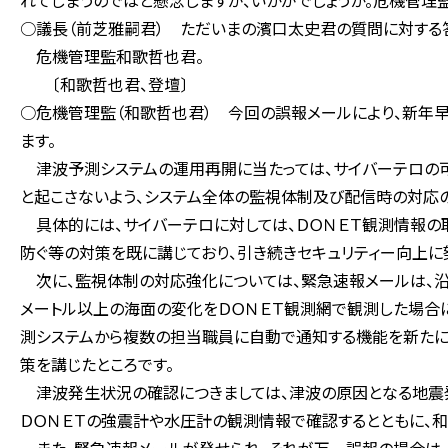
れてしまうのではと懸念しますが、いかがでしょうか。危機管理
○議長（前芝雅嗣君） ただいまの濱口太史君の質問に対する
危機管理監和歌哲也君。
〔和歌哲也君、登壇〕
○危機管理監（和歌哲也君） 今回の誤報メールにより、新年
ます。
津波予測システムの運用再開に当たっては、サイバーテロの可
と起こさないよう、システム全体の監視体制及び配信時の対応の
具体的には、サイバーテロに対しては、ＤＯＮＥＴ観測情報の
防ぐ等の対策を既に講じており、引き続きセキュリティー向上に
次に、監視体制の対応強化については、緊急速報メールは、沿
メートル以上の海面の変化をＤＯＮＥＴ観測網で観測した場合
測システムから複数の担当職員に自動で通知する機能を新たに
策を講じたところです。
津波発生状況の確認につきましては、津波の原因となる地震
ＤＯＮＥＴの強震計や水圧計の観測情報で確認するとともに、