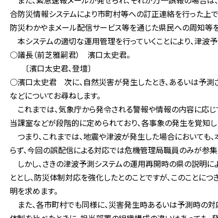
また、緊急速報メールが発せられ、それが万一誤報の場合は、
合防災情報システムにより市町村等への訂正連絡を行った上で
防災わかやまメール配信サービス等を通じた県民への周知等を
本システムの適切な運用管理を行っていくことにより、津波予
○議長（前芝雅嗣君） 濱口太史君。
〔濱口太史君、登壇〕
○濱口太史君 次に、自然災害が発生したとき、あるいは予測
などについてお尋ねします。
これまでは、気象庁から発令される警報や情報の内容に応じ
当課室などが段階的に定められており、各事象の発生を覚知し
つまり、これまでは、地震や津波が発生した場合においても、
らず、今回の誤配信による対応では危機管理局職員のみが参集
しかし、さきの津波予測システムの運用再開時の県の説明によ
ととし、防災体制対応を強化したとのことですが、このことにつ
明を求めます。
また、各市町村でも同様に、災害発生時あるいは予測時の対