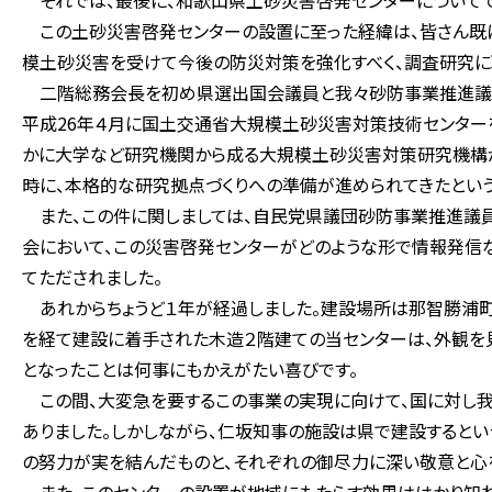
それでは、最後に、和歌山県土砂災害啓発センターについてで
この土砂災害啓発センターの設置に至った経緯は、皆さん既に
模土砂災害を受けて今後の防災対策を強化すべく、調査研究に
二階総務会長を初め県選出国会議員と我々砂防事業推進議員
平成26年４月に国土交通省大規模土砂災害対策技術センターを
かに大学など研究機関から成る大規模土砂災害対策研究機構
時に、本格的な研究拠点づくりへの準備が進められてきたという
また、この件に関しましては、自民党県議団砂防事業推進議員
会において、この災害啓発センターがどのような形で情報発信
てただされました。
あれからちょうど１年が経過しました。建設場所は那智勝浦町
を経て建設に着手された木造２階建ての当センターは、外観を
となったことは何事にもかえがたい喜びです。
この間、大変急を要するこの事業の実現に向けて、国に対し我
ありました。しかしながら、仁坂知事の施設は県で建設すると
の努力が実を結んだものと、それぞれの御尽力に深い敬意と心