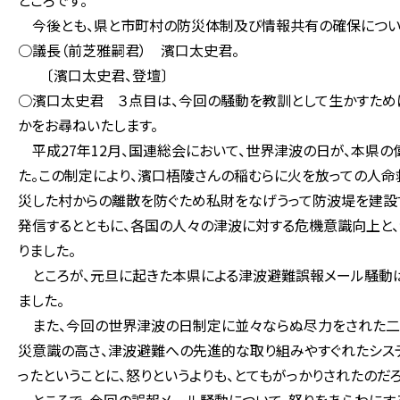
ところです。
今後とも、県と市町村の防災体制及び情報共有の確保につい
○議長（前芝雅嗣君） 濱口太史君。
〔濱口太史君、登壇〕
○濱口太史君 ３点目は、今回の騒動を教訓として生かすため
かをお尋ねいたします。
平成27年12月、国連総会において、世界津波の日が、本県の
た。この制定により、濱口梧陵さんの稲むらに火を放っての人命
災した村からの離散を防ぐため私財をなげうって防波堤を建設
発信するとともに、各国の人々の津波に対する危機意識向上と
りました。
ところが、元旦に起きた本県による津波避難誤報メール騒動は
ました。
また、今回の世界津波の日制定に並々ならぬ尽力をされた二
災意識の高さ、津波避難への先進的な取り組みやすぐれたシス
ったということに、怒りというよりも、とてもがっかりされたのだ