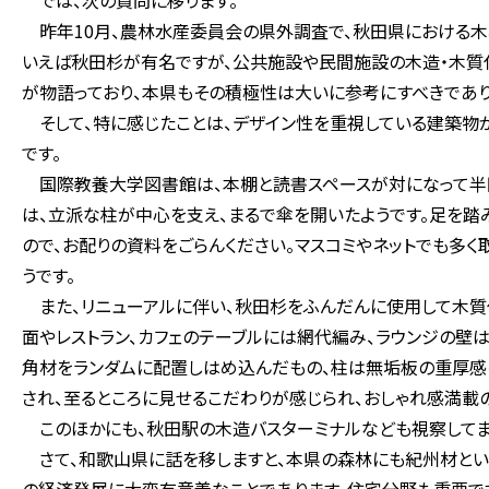
では、次の質問に移ります。
昨年10月、農林水産委員会の県外調査で、秋田県における木
いえば秋田杉が有名ですが、公共施設や民間施設の木造・木
が物語っており、本県もその積極性は大いに参考にすべきであり
そして、特に感じたことは、デザイン性を重視している建築物
です。
国際教養大学図書館は、本棚と読書スペースが対になって半
は、立派な柱が中心を支え、まるで傘を開いたようです。足を
ので、お配りの資料をごらんください。マスコミやネットでも多
うです。
また、リニューアルに伴い、秋田杉をふんだんに使用して木質
面やレストラン、カフェのテーブルには網代編み、ラウンジの壁
角材をランダムに配置しはめ込んだもの、柱は無垢板の重厚感
され、至るところに見せるこだわりが感じられ、おしゃれ感満載
このほかにも、秋田駅の木造バスターミナルなども視察してま
さて、和歌山県に話を移しますと、本県の森林にも紀州材とい