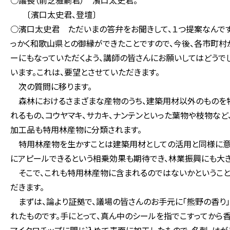
○議長（前芝雅嗣君） 濱口太史君。
〔濱口太史君、登壇〕
○濱口太史君 ただいまの答弁をお聞きして、１つ提案なんで
っかく和歌山県との御縁ができたことですので、今後、各市町
ーにもなっていただくよう、講師の皆さんにお願いしてはどうで
います。これは、要望とさせていただきます。
次の質問に移ります。
森林におけるさまざまな産物のうち、建築用材以外のものを特
れるもの、コウヤマキ、サカキ、ナンテンといった葉物や枝物など
加工品も特用林産物に分類されます。
特用林産物を生かすことは建築用材としての活用と同様に意
にアピールできるという相乗効果も期待でき、林業振興にも大き
そこで、これも特用林産物に含まれるのではないかということ
だきます。
まずは、論より証拠で、議場の皆さんのお手元に「熊野の香り
れたものです。手にとって、真ん中のシールを指でこすってから