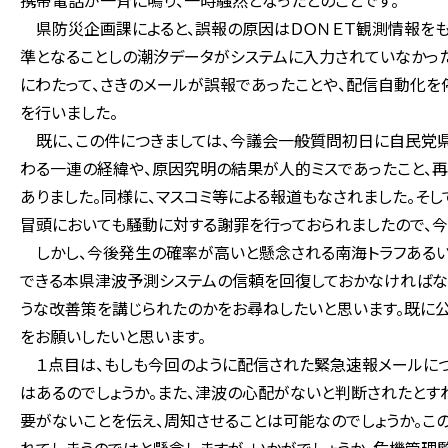
携帯電話が一斉に鳴り、一時騒然となったとのことです。
県防災企画課によると、誤報の原因はＤＯＮＥＴ観測情報をも
準となることしの潮汐データがシステムに入力されていなかった
にわたって、さきのメールが誤報であったことや、配信自動化
を行いました。
既に、この件につきましては、今議会一般質問初日に自民党県
わる一連の経緯や、原因究明の結果が人的ミスであったこと、
ありました。同様に、マスコミ等による報道もなされました。そ
冒頭においても騒動に対する謝罪を行っておられましたので、今
しかし、今後発生の確率が高いと懸念される南海トラフあるい
できる本県津波予測システムの信頼を回復しておかなければな
うな改善策を講じられたのかをお尋ねしたいと思います。既に公
をお願いしたいと思います。
１点目は、もしも今回のように配信された緊急速報メールに
はあるのでしょうか。また、津波の心配がないと判断されたとす
要がないことを伝え、周知させることは可能なのでしょうか。こ