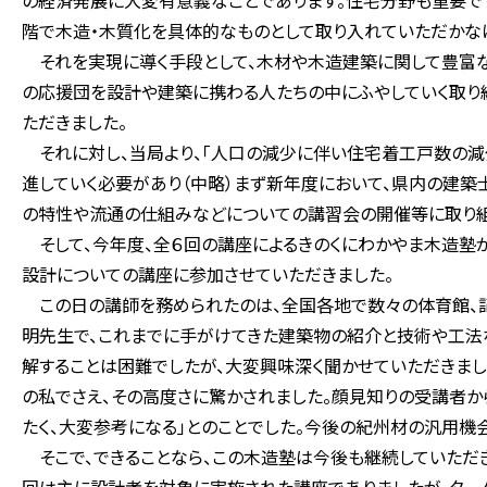
の経済発展に大変有意義なことであります。住宅分野も重要で
階で木造・木質化を具体的なものとして取り入れていただかな
それを実現に導く手段として、木材や木造建築に関して豊富な
の応援団を設計や建築に携わる人たちの中にふやしていく取り
ただきました。
それに対し、当局より、「人口の減少に伴い住宅着工戸数の
進していく必要があり（中略）まず新年度において、県内の建
の特性や流通の仕組みなどについての講習会の開催等に取り組
そして、今年度、全６回の講座によるきのくにわかやま木造塾
設計についての講座に参加させていただきました。
この日の講師を務められたのは、全国各地で数々の体育館、
明先生で、これまでに手がけてきた建築物の紹介と技術や工法
解することは困難でしたが、大変興味深く聞かせていただきまし
の私でさえ、その高度さに驚かされました。顔見知りの受講者か
たく、大変参考になる」とのことでした。今後の紀州材の汎用機
そこで、できることなら、この木造塾は今後も継続していただき