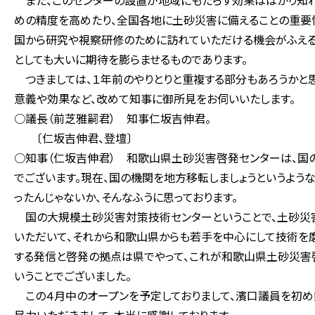
また、このセンターの設置が地域にもたらす効果ははかり知れ
めの精度を高めたり、全国各地に土砂災害に備えることの重要
国から研究や視察研修のために訪れていただける機会がふえる
としても大いに期待を膨らませるものであります。
つきましては、１年前のやりとりと重複する部分もあろうかと思
意義や効果など、改めて知事に御所見をお伺いいたします。
○議長（前芝雅嗣君） 知事仁坂吉伸君。
〔仁坂吉伸君、登壇〕
○知事（仁坂吉伸君） 和歌山県土砂災害啓発センターは、国
でございます。現在、国の機関を地方移転しましょうというよう
ったんじゃないか、そんなふうに思っております。
国の大規模土砂災害対策技術センターということで、土砂災害
いただいて、それから和歌山県からも若手を中心にして技術を
する発信と啓発の拠点は県でやって、これが和歌山県土砂災害啓
いうことでございました。
この４月中のオープンを予定しておりまして、濱口議員を初め