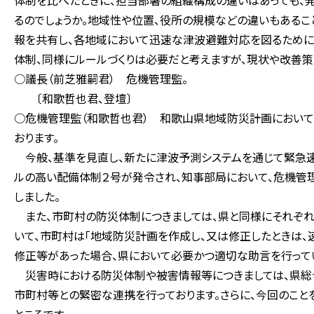
体制を比べたときに、担当部署の組織構成の違いはあっても、
るのでしょうか。地域性や位置、役所の規模などの違いもある
報を共有し、各地域において迅速な津波避難対応を図るために
体制、同様にルールづくりは必要だと考えますが、現状や改善
○議長（前芝雅嗣君） 危機管理監。
〔和歌哲也君、登壇〕
○危機管理監（和歌哲也君） 和歌山県地域防災計画において
おります。
今般、基準を見直し、新たに津波予測システムを通じて緊急
ルの高い配備体制２号が発令され、知事部局において、危機管
しました。
また、市町村の防災体制につきましては、県と同様にそれぞれ
いて、市町村は「地域防災計画を作成し、又は修正したときは、
修正等があった場合、県において必要かつ適切な助言を行って
災害時における防災体制や被害情報等につきましては、県総
市町村等との緊密な連携を行っております。さらに、今回のこ