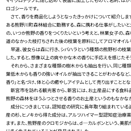
マイクロチップに閉じ込めて表面に加工したもので、名刺、はが
ロゴシールです。
さて、香りを商品化しようとなったきっかけについて紹介しま
ある熊野川町森林組合に勤務する、森に携わる仕事がしたいと
の、いつか熊野の香りをつくりたいという考えと、林業女子の、
道のなかった枝打ちされた後の枝葉を原料にしてアロマオイルを
早速、彼女らは森に行き、シバハラという種類の熊野杉の枝葉
した。すると、想像以上の爽やかな木の香りに手応えを感じたそ
それから、さまざまな種類の樹木からも抽出を行い、同じ種類
葉低木からも香りの強いオイルが抽出できることがわかるなど、
香り」と名づけ、体と心の癒やしアイテムとして売り出すこととな
新宮市を訪れる観光客から、新宮には、お土産品にする食料品
熊野の森林をほうふつとさせる香りのお土産というのもなかなか
成分につきましては、認知症の研究に長年取り組まれている
産の杉、ヒノキから得た成分は、アルツハイマー型認知症治療
ます。また、熊野産のクロモジからは、ｄ─カルボンという、美