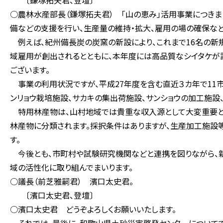
〔鎌塚拓夫君、登壇〕
○農林水産部長（鎌塚拓夫君） 「山の恵み」活用事業につきま
備などの支援を行い、生産量の維持・拡大、雇用の場の確保など
例えば、紀州備長炭の炭窯の新設により、これまで16名の新
域雇用が創出されるとともに、本年度には高品質なシイタケが
ございます。
事業の利用状況ですが、平成27年度を含む直近３カ年で11市
ンリョウ栽培施設、サカキの集出荷施設、サンショウの加工施設
特用林産物は、山村地域では貴重な収入源として大変重要と
林産物に分類されます。採択条件はありますが、生産加工施設
す。
今後とも、市町村や試験研究機関などと連携を図りながら、
域の活性化に取り組んでまいります。
○議長（前芝雅嗣君） 濱口太史君。
〔濱口太史君、登壇〕
○濱口太史君 どうぞよろしくお願いいたします。