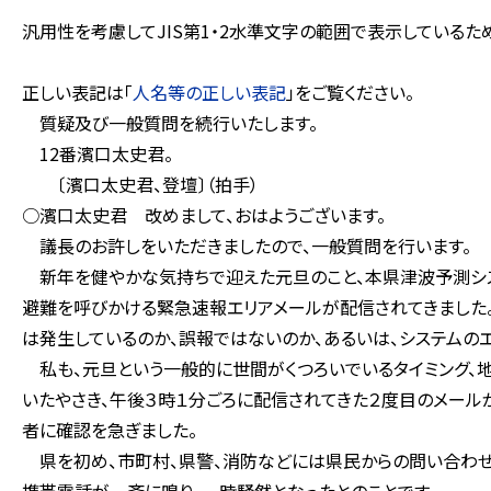
汎用性を考慮してJIS第1・2水準文字の範囲で表示している
正しい表記は「
人名等の正しい表記
」をご覧ください。
質疑及び一般質問を続行いたします。
12番濱口太史君。
〔濱口太史君、登壇〕（拍手）
○濱口太史君 改めまして、おはようございます。
議長のお許しをいただきましたので、一般質問を行います。
新年を健やかな気持ちで迎えた元旦のこと、本県津波予測シス
避難を呼びかける緊急速報エリアメールが配信されてきました。
は発生しているのか、誤報ではないのか、あるいは、システムの
私も、元旦という一般的に世間がくつろいでいるタイミング、
いたやさき、午後３時１分ごろに配信されてきた２度目のメール
者に確認を急ぎました。
県を初め、市町村、県警、消防などには県民からの問い合わせ