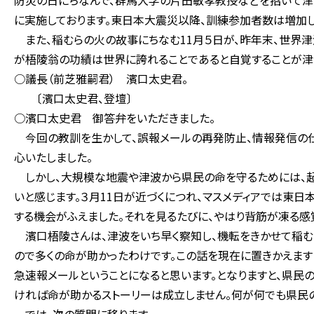
防災の日にちなんで、群馬大学の片田敏孝教授などを招いて津
に実施しております。東日本大震災以降、訓練参加者数は増加し
また、稲むらの火の故事にちなむ11月５日が、昨年末、世界
が梧陵翁の功績は世界に誇れることであると自覚することが津
○議長（前芝雅嗣君） 濱口太史君。
〔濱口太史君、登壇〕
○濱口太史君 御答弁をいただきました。
今回の教訓を生かして、誤報メールの再発防止、情報発信の
心いたしました。
しかし、大規模な地震や津波から県民の命を守るためには、起
いと感じます。３月11日が近づくにつれ、マスメディアでは東
する機会がふえました。それを見るたびに、やはり背筋が凍る感
濱口梧陵さんは、津波をいち早く察知し、機転をきかせて稲む
ので多くの命が助かったわけです。この話を現在に置きかえます
急速報メールということになると思います。となりますと、県民
ければ命が助かるストーリーは成立しません。何が何でも県民の