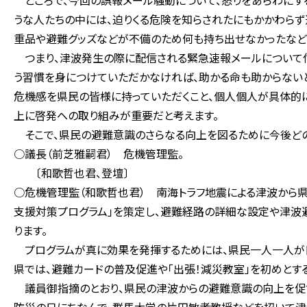
ところで、今回の誤報メール騒動について、怒りをあらわにす
うな人たちの中には、迫りくる危険を知らされたにもかかわらず
重品や避難グッズなどが不備のため何も持ち出せなかったなど
つまり、津波発生の際に配信される緊急速報メールについて
う習慣を身につけていただかなければ、助かる命も助からない
危機感を県民の皆様に持っていただくこと、個人個人が具体的
上に啓発への取り組みが重要だと考えます。
そこで、県民の避難意識のさらなる向上を図るために今後どの
○議長（前芝雅嗣君） 危機管理監。
〔和歌哲也君、登壇〕
○危機管理監（和歌哲也君） 南海トラフ地震による津波から県民
支援対策プログラム」を策定し、避難経路の詳細な設定や津波
ります。
プログラムが真に効果を発揮するためには、県民一人一人が
県では、避難カードの普及促進や「出張！減災教室」を初めとす
議員御指摘のとおり、県民の津波からの避難意識の向上を促す