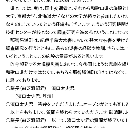
尽力いただきまして、本当に感謝しております。
県としては、実は、国土交通省と、それから和歌山県の施設とし
大学、京都大学、北海道大学などの大学が続々と参加したいとい
なものにしていったという経緯もございます。こういう研究機関
技術センターが核となって調査研究を進めるということになって
那智勝浦町は、紀伊半島大水害において甚大な被害を受けた
調査研究を行うとともに、過去の災害の経験や教訓、さらには、
いくということにこの施設の意義があると思います。
昨今頻発する大規模災害において、今後同じような悲劇を繰り
和歌山県だけではなくて、もちろん那智勝浦町だけではなくて、
に思っております。
○議長（前芝雅嗣君） 濱口太史君。
〔濱口太史君、登壇〕
○濱口太史君 答弁をいただきました。オープンがとても楽しみ
以上をもちまして、質問を終わらせていただきます。御清聴、あ
○議長（前芝雅嗣君） 以上で、濱口太史君の質問が終了いたし