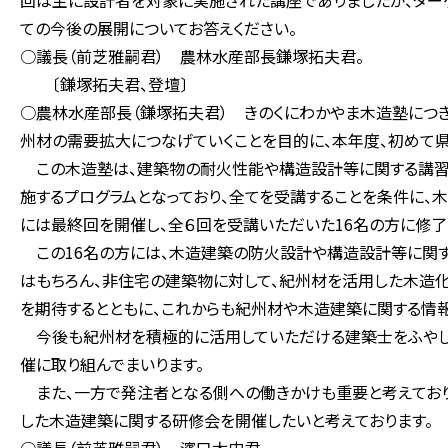
回は主に設計者を対象に実施された講座でありましたが、ター
ての今後の展開についてお答えください。
○議長（前芝雅嗣君） 農林水産部長鎌塚拓夫君。
〔鎌塚拓夫君、登壇〕
○農林水産部長（鎌塚拓夫君） きのくにわかやま木造塾につ
州材の需要拡大につなげていくことを目的に、本年度、初めて
この木造塾は、建築物の耐火性能や構造設計等に関する講習
施するプログラムとなっており、全てを受講することを条件に、木
には最終回を開催し、全６回を受講いただいた16名の方に修了
この16名の方には、木造建築の防火設計や構造設計等に関す
はもちろん、非住宅の建築物に対して、紀州材を活用した木造
を期待するとともに、これからも紀州材や木造建築に関する情
今後も紀州材を積極的に活用していただける建築士をふやして
催に取り組んでまいります。
また、一方で発注者となる側への働きかけも重要と考えており
した木造建築に関する研修会を開催したいと考えております。