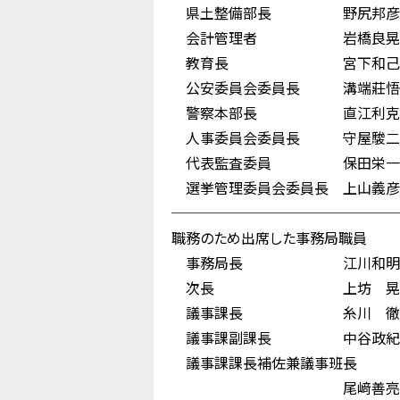
県土整備部長 野尻邦彦
会計管理者 岩橋良晃
教育長 宮下和己
公安委員会委員長 溝端莊悟
警察本部長 直江利克
人事委員会委員長 守屋駿二
代表監査委員 保田栄一
選挙管理委員会委員長 上山義彦
────────────────
職務のため出席した事務局職員
事務局長 江川和明
次長 上坊 晃
議事課長 糸川 徹
議事課副課長 中谷政紀
議事課課長補佐兼議事班長
尾﨑善亮