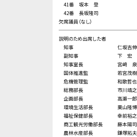
41番 坂本 登
42番 長坂隆司
欠席議員（なし）
────────────────
説明のため出席した者
知事 仁坂吉伸
副知事 下 宏
知事室長 宮﨑 泉
国体推進監 若宮茂樹
危機管理監 和歌哲也
総務部長 市川靖之
企画部長 高瀬一郎
環境生活部長 栗山隆博
福祉保健部長 幸前裕之
商工観光労働部長 藤本陽司
農林水産部長 鎌塚拓夫