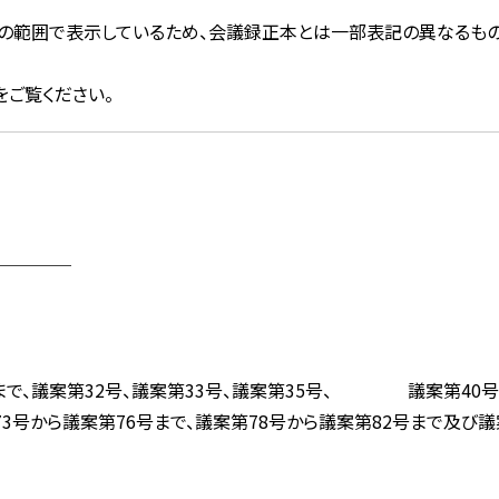
文字の範囲で表示しているため、会議録正本とは一部表記の異なるもの
をご覧ください。
────
で、議案第32号、議案第33号、議案第35号、 議案第40号か
号から議案第76号まで、議案第78号から議案第82号まで及