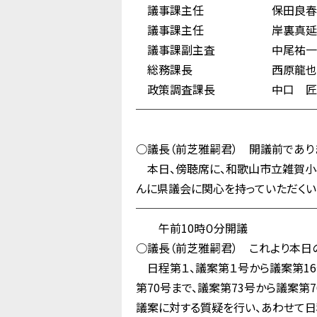
議事課主任 保田良春
議事課主任 岸裏真延
議事課副主査 中尾祐一
総務課長 西原龍也
政策調査課長 中口 匠
────────────────
○議長（前芝雅嗣君） 開議前であり
本日、傍聴席に、和歌山市立雑賀小
んに県議会に関心を持っていただくい
────────────────
午前10時０分開議
○議長（前芝雅嗣君） これより本日
日程第１、議案第１号から議案第16号
第70号まで、議案第73号から議案第
議案に対する質疑を行い、あわせて日