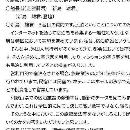
た誤報かと思われることなく、高台等への避難をしていただける
○議長（前芝雅嗣君） 新島 雄君。
〔新島 雄君、登壇〕
○新島 雄君 ３番目の質問です。民泊ということについてのお
インターネットを通じて宿泊者を募集する一般住宅や別荘など
府は特区において実施を進めています。私は、宿泊施設というも
そんな中、外国人旅行者が多くやってきて、都会においては宿
す。その穴埋めに、空き家を利用したり、マンションの空き室を利
も民泊に利用しているとの捜査が入りました。
営利目的で宿泊をさせる場合、旅館業法のように法律がありま
行われています。民宿には民宿の、ホテルにはホテルの法令で
どの投資をして営業しています。
和歌山県での宿泊施設の稼働率は、最新のデータを見てみますと
んですが、これは全国的に見ても決して高い数字ではなく、後ろ
そのような中において、この旅館業法等をないがしろにして民
いくのかをお答えいただきたいと思います。