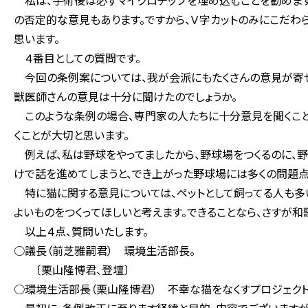
私は、手術後は必ずマイクロチップを埋め込むことを勧めます
の否定的な意見もあります。ですから、Ｖ字カットのみにこだわ
思います。
４番目としての質問です。
今回の条例案については、我が会派にもたくさんの意見が寄せ
獣医師さんの意見は十分に聞けたのでしょうか。
このような条例の場合、専門家の人たちに十分意見を聞くこと
くことが大切と思います。
例えば、私は野球をやってましたから、野球場をつくるのに、
けで話を進めてしまうと、でき上がった野球場には多くの問題点
特に猫に関する意見については、ペットとして飼ってる人も多い
よいものをつくってほしいと考えます。できることなら、さすが
以上４点、質問いたします。
○議長（前芝雅嗣君） 環境生活部長。
〔栗山隆博君、登壇〕
○環境生活部長（栗山隆博君） 不幸な猫をなくすプロジェクト