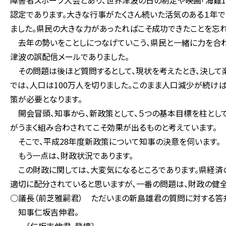
障害者スポーツ大会とあり、世界津波の日の制定や映画「海難18
認定であります。大きな行事がたくさん続いた活気のある１年で
ました。県民の大きな力があったればこそ成功できたことを忘れ
去年の勢いをことしにつなげていこう、県民と一緒に力を合わ
津波の誤配信メールでありました。
その問題は後ほど質問するとして、現状を考えたとき、決して
では、人口は100万人を切りました。このまま人口減少が続け
策が必要となります。
開会冒頭、知事から、新政策として、５つの基本目標を柱とし
がうまく組み合わされてこそ効果が出るものと考えています。
そこで、平成28年度新政策について知事の決意を伺います。
もう一点は、財政状況であります。
この財政に関しては、大変気になるところであります。県経済
適切に配分されていると思いますが、一番の問題は、財政の健全
○議長（前芝雅嗣君） ただいまの新島雄君の質問に対する答
知事仁坂吉伸君。