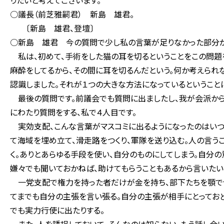
りたいと考えてございます。
○議長（前芝雅嗣君） 新島 雄君。
〔新島 雄君、登壇〕
○新島 雄君 今の質問で少し私の言葉が足りなかった部分が
私は、初めて、手術をした猫の耳を切るということをこの問題を
麻酔をしてるから、その間に耳を切るんだという。何か考えられ
認識しました。それが１つの大きな方法になっているということ
最後の質問です。前議会でも質問に出ましたし、我が会派から
にわたり質問をする、私で４人目です。
実効支配、こんな言葉がマスコミに出るようになったのはいつ
て海域を埋め立て、滑走路をつくり、軍隊を送り込む。人の言う
く。ありとあらゆる手段を使い、自分のものにしてしまう。自分
嫌々でも聞いておかねば、助けてもらうこともあるから言いたい
一党支配で権力を持った者だけが金を持ち、部下たちを顎で使
てまでも自分の主張を言い張る。自分の主張が相手にとっておど
でも実力行使に出たりする。