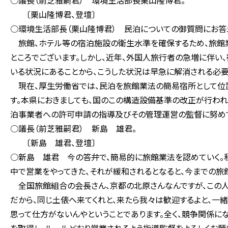
○議長（前芝雅嗣君） 環境生活部長栗山隆博君。
〔栗山隆博君、登壇〕
○環境生活部長（栗山隆博君） 民泊についての御質問にお答
旅館、ホテル等の宿泊施設の衛生水準を確保するため、旅館業
ところでございます。しかし、近年、外国人旅行者の急増に伴い
いる状況にあることから、こうした状況は早急に解消される必要
現在、厚生労働省では、民泊を旅館業法の簡易宿所として位置
す。本県におきましても、国のこの構造設備基準の改正が行われ
泊事業者への許可申請の指導及びその管理運営の監督に努めて
○議長（前芝雅嗣君） 新島 雄君。
〔新島 雄君、登壇〕
○新島 雄君 今の答弁で、簡易的に旅館業法を認めていく。
中で営業をやってきた、それが緩和されるとなると、今までの旅
全国旅館組合の会長さん、京都の北原さんなんですが、この人
だから、同じ土俵へ来てくれと、来たら我々は歓迎するよと、一
思って仕方がないんやということであります。全く、競争関係に