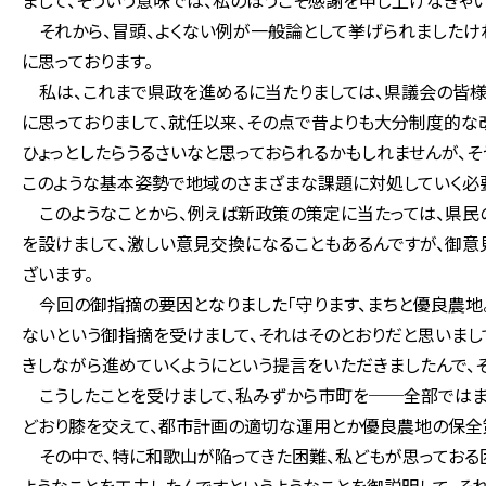
まして、そういう意味では、私のほうこそ感謝を申し上げなきゃい
それから、冒頭、よくない例が一般論として挙げられましたけれ
に思っております。
私は、これまで県政を進めるに当たりましては、県議会の皆様
に思っておりまして、就任以来、その点で昔よりも大分制度的な
ひょっとしたらうるさいなと思っておられるかもしれませんが、そ
このような基本姿勢で地域のさまざまな課題に対処していく必
このようなことから、例えば新政策の策定に当たっては、県民
を設けまして、激しい意見交換になることもあるんですが、御意
ざいます。
今回の御指摘の要因となりました「守ります、まちと優良農地。
ないという御指摘を受けまして、それはそのとおりだと思いまし
きしながら進めていくようにという提言をいただきましたんで、そ
こうしたことを受けまして、私みずから市町を──全部ではま
どおり膝を交えて、都市計画の適切な運用とか優良農地の保全
その中で、特に和歌山が陥ってきた困難、私どもが思っておる困