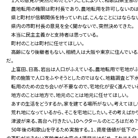
１人の意見が突然だめだということによって、和歌山県全部が
農地転用の権限は町村長であり、農地転用を許可しないのは
県と町村が信頼関係を持っていれば、こんなことにはならな
県内の市町村長の意見を全く聞かないで、突然決めてきた。
本当に民主主義かと支持者は思っている。
町村のことは町村に任せてほしい。
高齢になり後継者もない、相続人は大阪や東京に住んでいる。
だ。
上富田、日高、岩出は人口がふえている。農地転用で宅地がふ
町の施策で人口をふやそうとしたのではなく、地籍調査と下水
転用のための立ち会いが不要なので、宅地化が安く進んでい
地方のことは地方で、地元のことは地元に任せてほしい。
あすの生活をどうするか。家を建てる場所がない。考えてほし
荒れ地になっているから、そこを宅地にしたい。その考えばか
津波が来る、高台へ行きたい。10ヘクタールのところはだめ？
50年後の和歌山を守るため実施する。１、資産価値が低下の一