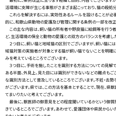
最初に、条例改正に至ります経緯と目的、内容でございますが
活環境に支障が生じる事態がさまざま起こっており、猫の殺処
これらを解決するには、実効性あるルールを設けることが必要
的に、和歌山県動物の愛護及び管理に関する条例の一部を改正
この主な内容は、飼い猫の所有者や野良猫に給餌等を行う者
ど、生活環境の保全と動物の愛護との双方のバランスを考慮した
２つ目に、飼い猫と地域猫の区別でございますが、飼い猫には
域猫対策の実施者が対象とする猫が飼い猫でないことを明確に
みを考えているところでございます。
３つ目に、手術を施したことを識別する方法についての見解で
ある半面、外見上、見た目には識別ができないなどの難点もござ
な識別方法として普及しているところでございます。不妊・去
がございます。県では、この方法を基本とすることで、現在、県
てまいりたいと考えてございます。
最後に、獣医師の御意見をどの程度聞いているかという御質問
きているところでございます。あわせて、愛護団体や県民からい