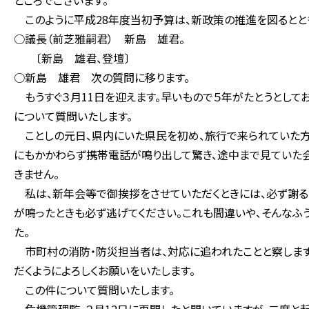
ところでございます。
このように平成28年度当初予算は、新政策の推進を図るとと
○議長（前芝雅嗣君） 新島 雄君。
〔新島 雄君、登壇〕
○新島 雄君 次の質問に移ります。
もうすぐ３月11日を迎えます。早いもので５年がたとうとして
について質問いたします。
ことしの元日、県内にいた県民を初め、旅行で来られていた方
にもかかわらず携帯電話が鳴り出して驚き、途中まで見ていた会
きません。
私は、新年会等で御挨拶をさせていただくときには、必ず謝るこ
が鳴ったときも必ず逃げてください。これも間違いや、そんなふ
た。
市町村の消防・防災担当者は、対応に追われたことと察します
だくようによろしくお願いをいたします。
この件について質問いたします。