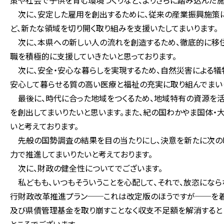
策や社会で子供を育む環境づくりなど、よりさらに踏み込んだ施
次に、安定した雇用を創出するために、従来の産業振興施策に
ど、新たな領域を切り開く取り組みを支援いたしてまいります。
次に、本県への新しい人の流れを創造するため、徹底的に移住
職を積極的に支援していきたいと思っております。
次に、安全・安心な暮らしを実現するため、自然災害による犠
安心して暮らせる質の高い医療と福祉の充実に取り組んでまい
最後に、時代に合った地域をつくるため、地域特有の資源を活
を創出してまいりたいと思います。また、紀の国わかやま国体・
いと考えております。
先般の国勢調査の結果を目の当たりにし、決意を新たに次の時
力で推進してまいりたいと考えております。
次に、財政の健全性についてでございます。
私どもも、いつもそういうことを心配して、それで、放恣になら
行財政改革推進プラン──これは改定版のほうですが──を着
及び県債管理基金を取り崩すことなく収支不足額を解消するとと