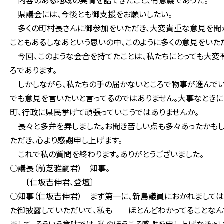
内容のある地域の実情を話できたこと、有意義であった。
県議会には、今後とも御支援をお願いしたい。
多くの町村長さんに御参加をいただき、大変貴重な意見を聞か
こともあるしなあという思いの中、このように多くの意見をいた
今回、このような会合を持てたことは、私たちにとっても大変
ろであります。
しかしながら、私たちの手の届かないところで物事が進んでい
でも意見を言いたいと言ってるのではありません。大事なときに
町、行政に県民挙げて頑張っていこうではありませんか。
長々と多弁を弄しました。お聞き苦しい点も多々あったかもし
ただき、心より感謝申し上げます。
これで私の質問を終わります。ありがとうございました。
○議長（前芝雅嗣君） 知事。
〔仁坂吉伸君、登壇〕
○知事（仁坂吉伸君） まず第一に、新島議員におかれましては
た御披露していただいて、私も──ほとんどわかってることな