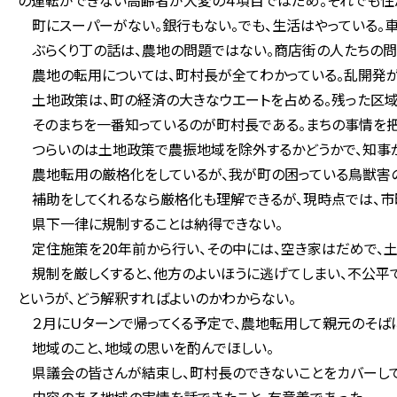
の運転ができない高齢者が大変の４項目ではだめ。それでも住
町にスーパーがない。銀行もない。でも、生活はやっている。
ぶらくり丁の話は、農地の問題ではない。商店街の人たちの問
農地の転用については、町村長が全てわかっている。乱開発があ
土地政策は、町の経済の大きなウエートを占める。残った区
そのまちを一番知っているのが町村長である。まちの事情を把
つらいのは土地政策で農振地域を除外するかどうかで、知事が
農地転用の厳格化をしているが、我が町の困っている鳥獣害の
補助をしてくれるなら厳格化も理解できるが、現時点では、市
県下一律に規制することは納得できない。
定住施策を20年前から行い、その中には、空き家はだめで、土
規制を厳しくすると、他方のよいほうに逃げてしまい、不公平で
というが、どう解釈すればよいのかわからない。
２月にＵターンで帰ってくる予定で、農地転用して親元のそばに
地域のこと、地域の思いを酌んでほしい。
県議会の皆さんが結束し、町村長のできないことをカバーして