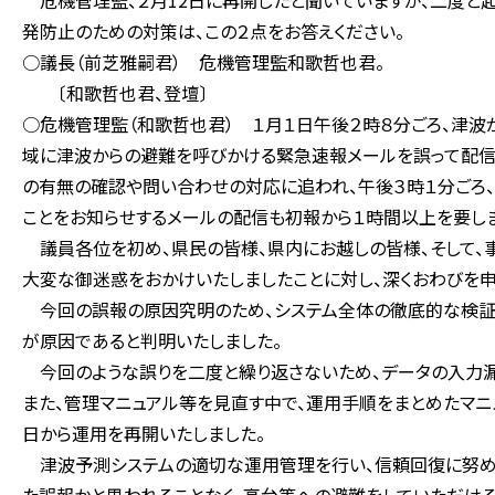
危機管理監、２月12日に再開したと聞いていますが、二度と起
発防止のための対策は、この２点をお答えください。
○議長（前芝雅嗣君） 危機管理監和歌哲也君。
〔和歌哲也君、登壇〕
○危機管理監（和歌哲也君） １月１日午後２時８分ごろ、津
域に津波からの避難を呼びかける緊急速報メールを誤って配信
の有無の確認や問い合わせの対応に追われ、午後３時１分ごろ、
ことをお知らせするメールの配信も初報から１時間以上を要しま
議員各位を初め、県民の皆様、県内にお越しの皆様、そして、
大変な御迷惑をおかけいたしましたことに対し、深くおわびを申
今回の誤報の原因究明のため、システム全体の徹底的な検証を
が原因であると判明いたしました。
今回のような誤りを二度と繰り返さないため、データの入力漏
また、管理マニュアル等を見直す中で、運用手順をまとめたマニ
日から運用を再開いたしました。
津波予測システムの適切な運用管理を行い、信頼回復に努めて