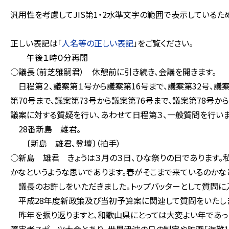
汎用性を考慮してJIS第1・2水準文字の範囲で表示している
正しい表記は「
人名等の正しい表記
」をご覧ください。
午後１時０分再開
○議長（前芝雅嗣君） 休憩前に引き続き、会議を開きます。
日程第２、議案第１号から議案第16号まで、議案第32号、議案第
第70号まで、議案第73号から議案第76号まで、議案第78号か
議案に対する質疑を行い、あわせて日程第３、一般質問を行いま
28番新島 雄君。
〔新島 雄君、登壇〕（拍手）
○新島 雄君 きょうは３月の３日、ひな祭りの日であります。
かなというような思いであります。春がそこまで来ているのかな
議長のお許しをいただきました。トップバッターとして質問に
平成28年度新政策及び当初予算案に関連して質問をいたし
昨年を振り返りますと、和歌山県にとっては大変よい年であった