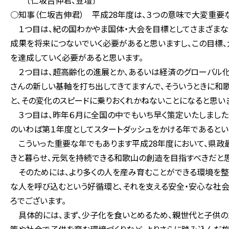
〔仁坂吉伸君、登壇〕
○知事（仁坂吉伸君） 平成28年度は、３つの意味で大変重要
１つ目は、紀の国わかやま国体・大会を目標としてさまざまな
成果を将来につないでいく必要があると思いますし、この目標、
を達成していく必要があると思います。
２つ目は、超高齢化の進展とか、あるいは経済のグローバル化
さんの新しい基軸を打ち出してきてますんで、そういうときに和
と、その変化のスピードに乗りおくれかねないことになると思い
３つ目は、昨年６月に全国の中でもいち早く策定いたしました
のいわば第１年度としてスタートダッシュをかける年であるとい
こういった重要な年でもあります平成28年度において、県政
きと暮らせ、元気を持続できる和歌山の創造を目指すべきだと思
そのためには、より多くの人を産み育むことができる環境を整
な人を呼び込むという好循環と、それを支える安全・安心な社
ろでございます。
具体的には、まず、少子化を食いとめるため、親世代と子供の