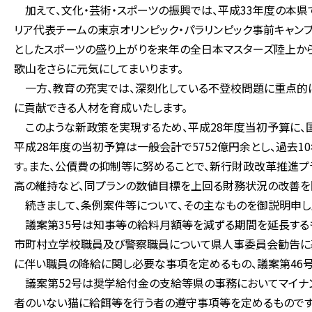
加えて、文化・芸術・スポーツの振興では、平成33年度の本県
リア代表チームの東京オリンピック・パラリンピック事前キャン
としたスポーツの盛り上がりを来年の全日本マスターズ陸上から
歌山をさらに元気にしてまいります。
一方、教育の充実では、深刻化している不登校問題に重点的に
に貢献できる人材を育成いたします。
このような新政策を実現するため、平成28年度当初予算に、
平成28年度の当初予算は一般会計で5752億円余とし、過去1
す。また、公債費の抑制等に努めることで、新行財政改革推進プ
高の維持など、同プランの数値目標を上回る財務状況の改善を
続きまして、条例案件等について、その主なものを御説明申し
議案第35号は知事等の給料月額等を減ずる期間を延長するもの、
市町村立学校職員及び警察職員について県人事委員会勧告に基
に伴い職員の降給に関し必要な事項を定めるもの、議案第46
議案第52号は奨学給付金の支給等県の事務においてマイナン
者のいない猫に給餌等を行う者の遵守事項等を定めるものです