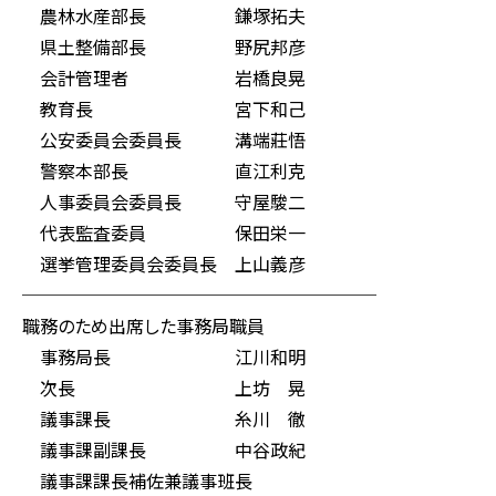
農林水産部長 鎌塚拓夫
県土整備部長 野尻邦彦
会計管理者 岩橋良晃
教育長 宮下和己
公安委員会委員長 溝端莊悟
警察本部長 直江利克
人事委員会委員長 守屋駿二
代表監査委員 保田栄一
選挙管理委員会委員長 上山義彦
────────────────────
職務のため出席した事務局職員
事務局長 江川和明
次長 上坊 晃
議事課長 糸川 徹
議事課副課長 中谷政紀
議事課課長補佐兼議事班長