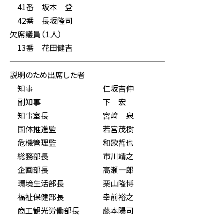
41番 坂本 登
42番 長坂隆司
欠席議員（１人）
13番 花田健吉
────────────────────
説明のため出席した者
知事 仁坂吉伸
副知事 下 宏
知事室長 宮﨑 泉
国体推進監 若宮茂樹
危機管理監 和歌哲也
総務部長 市川靖之
企画部長 高瀬一郎
環境生活部長 栗山隆博
福祉保健部長 幸前裕之
商工観光労働部長 藤本陽司