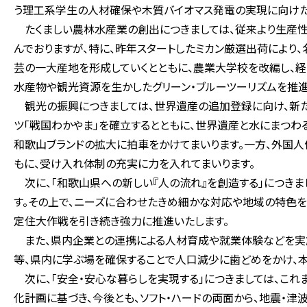
う理工系学生の人材確保や木質バイオマス発電の実現に向けた
たくましい農林水産業の創出につきましては、従来より生産性
んでおりますが、特に、昨年スタートしたミカン厳選出荷により
芸の一大産地を形成していくとともに、農業大学校を改編し、
水産物や観光資源を生かしたグリーン・ブルーツーリズムを推進
観光の振興につきましては、世界遺産の追加登録に向け、新た
ツ「戦国わかやま」を確立するとともに、世界遺産と水にまつわ
和歌山ブランドの拡大に拍車をかけてまいります。一方、外国
もに、受け入れ体制の充実に力を入れてまいります。
次に、「和歌山県への新しい『人の流れ』を創造する」につきま
す。その上で、ニーズに合わせたきめ細かな対応や地域の特色を
定住大作戦を引き続き強力に推進いたします。
また、県内企業との連携による人材育成や就業体験などを実
等、県内に学ぶ場を確保することで人口減少に歯どめをかけ、
次に、「安全・安心な暮らしを実現する」につきましては、こ
化計画に基づき、今後とも、ソフト・ハードの両面から、地震・