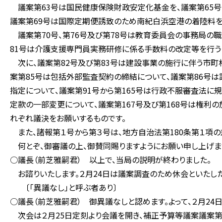
議案第63号は国民健康保険財政安定化基金を、議案第65号
議案第69号は国際定期便誘致のため南紀白浜空港の着陸料を
議案第70号、第76号及び第78号は教育委員会の事務局の
81号は介護支援専門員実務研修に係る手数料の改定等を行う
次に、議案第82号及び第83号は建設事業の施行に伴う市町
案第85号は包括外部監査契約の締結について、議案第86号は
指定について、議案第91号から第165号は行政不服審査法に
定款の一部変更について、議案第167号及び第168号は権利の
れぞれ議決をお願いするものです。
また、諸報第１号から第３号は、地方自治法第180条第１項の
何とぞ、御審議の上、御賛同賜りますようにお願い申し上げま
○議長（前芝雅嗣君） 以上で、当局の説明が終わりました。
お諮りいたします。２月24日は議案調査のため休会といたした
〔「異議なし」と呼ぶ者あり〕
○議長（前芝雅嗣君） 御異議なしと認めます。よって、２月24
次会は２月25日定刻より会議を開き、補正予算等議案議案第17