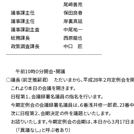
尾﨑善亮
議事課主任 保田良春
議事課主任 岸裏真延
議事課副主査 中尾祐一
総務課長 西原龍也
政策調査課長 中口 匠
────────────────────
午前10時０分開会・開議
○議長（前芝雅嗣君） ただいまから、平成28年２月定例会を開
これより本日の会議を開きます。
日程第１、会議録署名議員の指名を行います。
今期定例会の会議録署名議員は、６番浅井修一郎君、23番中
次に日程第２、会期決定の件を議題といたします。
お諮りいたします。今期定例会の会期は、本日から３月17日ま
〔「異議なし」と呼ぶ者あり〕