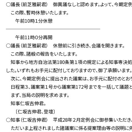
○議長（前芝雅嗣君） 御異議なしと認めます。よって、今期定例
この際、暫時休憩いたします。
午前10時１分休憩
────────────────────
午前11時０分再開
○議長（前芝雅嗣君） 休憩前に引き続き、会議を開きます。
この際、諸般の報告をいたします。
知事から地方自治法第180条第１項の規定による知事専決
した。いずれもお手元に配付しておりますので、御了承願います。
次に、今期定例会に提出された議案は、お手元に配付のとおり、
日程第３、議案第１号から議案第172号までを一括して議題と
まず、当局の説明を求めます。
知事仁坂吉伸君。
〔仁坂吉伸君、登壇〕
○知事（仁坂吉伸君） 平成28年２月定例会に御参集いただき
ただいま上程されました諸議案に係る提案理由等の説明に先