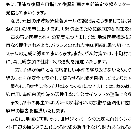
もに、迅速な復興を目指して復興計画の事前策定支援をスター
発信してまいります。
なお、元日の津波緊急速報メールの誤配信につきましては、
深くおわびを申し上げます。再発防止のために徹底的な対策を行
質の高い医療と福祉の充実につきましては、地域医療構想に基
目なく提供されるよう、バランスのとれた病床再編に取り組むと
ステムの完成に努めてまいります。また、がん対策では、市町村
に、県民総参加の健康づくり運動を推進いたします。
一方、子供が犠牲となる痛ましい事件を繰り返さないため、防
組み、誰もが安全で安心して暮らせる地域を目指してまいります
最後に、「時代に合った地域をつくる」につきましては、命の
線供用、南紀白浜空港の活性化など、公共インフラの整備に今後
また、都市の再生では、都市の外縁部への拡散や空洞化に歯ど
廃屋の撤去を推進いたします。
さらに、地域の再興では、世界ジオパークの認定に向けシンボ
べ・田辺の梅システム」による地域の活性化など、魅力あふれる