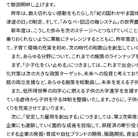
て御説明申し上げます。
昨年は、数え切れない感動をもたらした「紀の国わかやま国体・大
津波の日」の制定、そして、「みなべ・田辺の梅システム」の世
新年度は、こうした歩みを次のステージへとつなげていくこと
乗りおくれないように果敢にチャレンジするとともに、昨年策定
て、子育て環境の充実を初め、次の時代の和歌山を創生していく
また、あらゆる分野について、これまでの施策のラインナップ
まず、「少子化をくい止める」につきましては、これまで出会い
化対策は次の大きな政策ターゲット、未来への投資と考えてお
庭の両立支援など、あらゆる施策を総動員し、未来を支える子
また、低所得世帯の向学心に燃える子供の大学進学を支援する
ている虐待から子供を守る体制を整備いたします。さらに、子
くりを充実させてまいります。
次に、「安定した雇用を創出する」につきましては、第２次県産
企業にも連鎖していく面的な成長を目指して、県経済の牽引役
とする企業の発掘・育成や自社ブランドの開発、販路開拓、資金