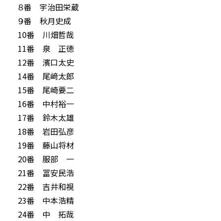
８番 宇治田栄蔵
９番 秋月史成
10番 川畑哲哉
11番 泉 正徳
12番 濱口太史
14番 尾﨑太郎
15番 尾崎要二
16番 中村裕一
17番 鈴木太雄
18番 岩田弘彦
19番 藤山将材
20番 服部 一
21番 冨安民浩
22番 吉井和視
23番 中本浩精
24番 中 拓哉