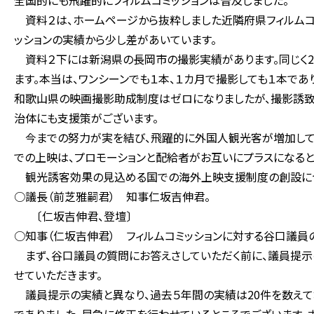
全国的にも飛躍的にフィルムコミッションは普及しました。
資料２は、ホームページから抜粋しました近隣府県フィルムコ
ッションの実績から少し差があいています。
資料２下には新潟県の長岡市の撮影実績があります。同じく20
ます。本当は、ワンシーンでも１本、１カ月で撮影しても１本で
和歌山県の映画撮影助成制度はゼロになりましたが、撮影誘致
治体にも支援策がございます。
今までの努力が実を結び、飛躍的に外国人観光客が増加して
での上映は、プロモーションと配給者がお互いにプラスになると
観光誘客効果の見込める国での海外上映支援制度の創設につ
○議長（前芝雅嗣君） 知事仁坂吉伸君。
〔仁坂吉伸君、登壇〕
○知事（仁坂吉伸君） フィルムコミッションに対する谷口議員
まず、谷口議員の質問にお答えさしていただく前に、議員提示
せていただきます。
議員提示の実績と異なり、過去５年間の実績は20件を数えて