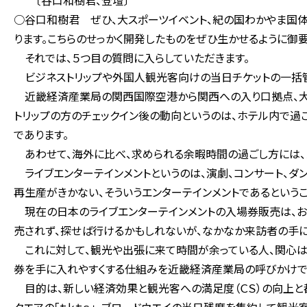
〔谷口和樹君、登壇〕
○谷口和樹君 ぜひ、大スポーツイベント、紀の国わかやま国体
ります。こちらのせっかく開発したものをぜひ生かせるように御
それでは、５つ目の質問に入らしていただきます。
ビジネストリップや外国人観光客向けの当日チケットの一括管
近畿経済産業局の関西国際空港から関西への入り口拠点、大
トリップの方のチェックイン後の動向というのは、ホテル内で過
であります。
あわせて、海外に比べ、求められる余暇時間の過ごし方には、１
ライブエンターテインメントというのは、演劇、コンサート、ダ
再生産がきかない、そういうエンターテインメントであるというこ
現在の日本のライブエンターテインメントの入場券販売は、お
売されず、探せば行けるかもしれないが、なかなか来訪者の手に
これに対して、観光や出張に来て時間が余っている人、関心は
券を手に入れやすくする仕組みを近畿経済産業局の呼びかけでＴ
目的は、新しい経済効果と観光客への満足度（ＣＳ）の向上と