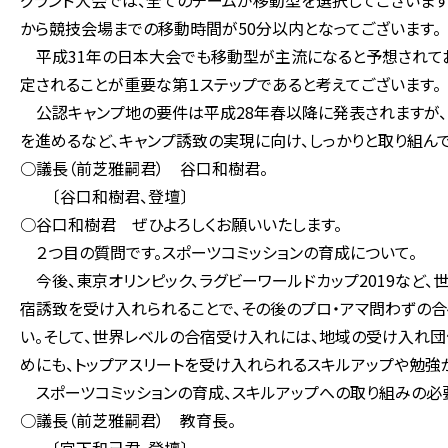
グランド大会では、全てのチームが移動型を選択してございます
から競技会場までの移動時間が50分以内となってございます。
平成31年の日本大会でも移動型が主流になると予想されてお
定されることが重要な第１ステップであると考えてございます。
公認キャンプ地の要件は平成28年春以降に発表されますが、
を進めるなど、キャンプ誘致の実現に向け、しっかりと取り組んで
○議長（前芝雅嗣君） 谷口和樹君。
〔谷口和樹君、登壇〕
○谷口和樹君 ぜひよろしくお願いいたします。
２つ目の質問です。スポーツコミッションの育成について。
今後、東京オリンピック、ラグビーワールドカップ2019など、
宿誘致を受け入れられることで、その後のプロ・アマ問わずの合
い。そして、世界レベルの合宿受け入れには、地域の受け入れ団
めにも、トップアスリートを受け入れられるスキルアップや勉強
スポーツコミッションの育成、スキルアップへの取り組みの必
○議長（前芝雅嗣君） 教育長。