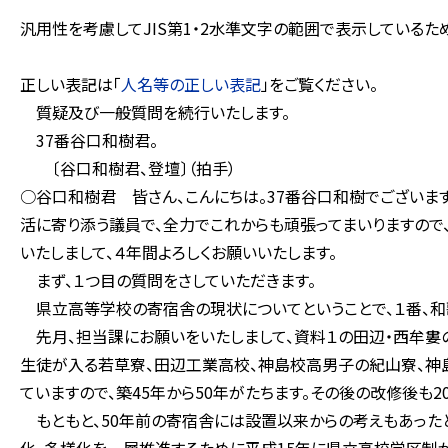
汎用性を考慮してJIS第1・2水準文字の範囲で表示している
正しい表記は「
人名等の正しい表記
」をご覧ください。
質疑及び一般質問を続行いたします。
37番谷口和樹君。
〔谷口和樹君、登壇〕（拍手）
○谷口和樹君 皆さん、こんにちは。37番谷口和樹でございま
活に寄り添う議員で、全力でこれからも頑張ってまいりますので
いたしまして、４年間よろしくお願いいたします。
まず、１つ目の質問をさしていただきます。
県立高等学校の寄宿舎の現状についてということで、１番、和
先月、担当課にお願いをいたしまして、資料１の田辺・西牟婁
生徒が入る若草寮、田辺工業高校、神島校高男子の紀山寮、神
ていますので、築45年から50年がたちます。その後の改修後も
もともと、50年前の寄宿舎には設置以来からの考えもあった