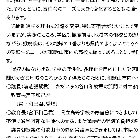
化、多様化を一層推進するために平成15年に県立高校学区制
た。それとともに、寄宿舎のニーズも大きく変化するとともに、
あります。
遠距離通学を理由に進路を変更、特に寄宿舎がないことで変
いますが、実際のところ、学区制撤廃前は、地域内の他校との違
ながら、撤廃後は、その地域で１番よりも県内でよりよいところ
の受験生のニーズが和歌山市内の高校に偏ってあることは、学
す。
選択の幅を広げる、学校の個性化、多様化を目的にした学区
間がかかる地域のこれからの子供たちのために、和歌山市内へ
○議長（前芝雅嗣君） ただいまの谷口和樹君の質問に対する
教育長宮下和己君。
〔宮下和己君、登壇〕
○教育長（宮下和己君） 県立高等学校の寄宿舎につきまして
不便で通学困難な生徒への支援、また保護者の経済的負担の軽
議員御提案の和歌山市の寄宿舎設置につきましては、本県の