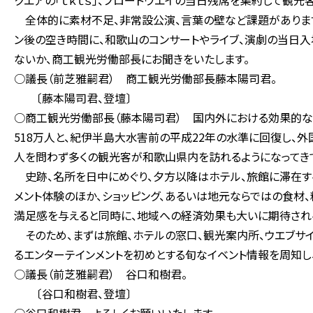
クエアの「ｔｋｔｓ」、ブロードウエイの当日残席を集約して観
全体的に素材不足、非常設公演、言葉の壁など課題があります
ン後の空き時間に、和歌山のコンサートやライブ、演劇の当日
ないか、商工観光労働部長にお聞きをいたします。
○議長（前芝雅嗣君） 商工観光労働部長藤本陽司君。
〔藤本陽司君、登壇〕
○商工観光労働部長（藤本陽司君） 国内外における効果的な
518万人と、紀伊半島大水害前の平成22年の水準に回復し、
人を問わず多くの観光客が和歌山県内を訪れるようになってき
史跡、名所を日中にめぐり、夕方以降はホテル、旅館に滞在す
メント体験のほか、ショッピング、あるいは地元ならではの食材
満足感を与えると同時に、地域への経済効果も大いに期待され
そのため、まずは旅館、ホテルの窓口、観光案内所、ウエブサイ
るエンターテインメントを初めとする旬なイベント情報を周知し
○議長（前芝雅嗣君） 谷口和樹君。
〔谷口和樹君、登壇〕