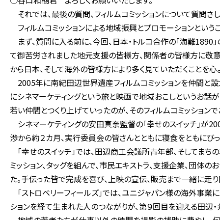
○谷口和樹君 よろしくお願いいたします。
それでは、最後の質問、フィルムコミッションについて質問さし
フィルムコミッションによる地域振興とプロモーションというこ
まず、質問に入る前に、今回、日本・トルコ合作の「海難1890
て御苦労されました地元支援の皆様方、関係者の皆様方に敬意
から日本、そして海外の皆様方により多く見ていただくことを心
2005年に南紀田辺世界遺産フィルムコミッションを仲間と設
にシネマーケティングという旅と映画で地域おこしというお話
若い仲間とつくり上げていったのが、そのフィルムコミッションで
シネマーケティングの安田真奈監督の「幸せのスイッチ」が200
渉から約２カ月、実行委員会の皆さんとともに寝食をともにびっ
「幸せのスイッチ」では、田辺商工会議所青年部、そしてまちの
ミッション、タッグを組んで、市民エキストラ、支援企業、団体の
た。手伝った皆で完成を喜び、上映の宣伝、販売まで一緒に走り
「ストロベリーフィールズ」では、ユニジャパン様の海外事業に
ションを経て生まれた人のつながりが、第９回目を迎える田辺・