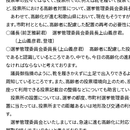
投票率の云々ではなくて、投票所での、例えば靴を履いて投票
ど、投票所における高齢者対策について、選挙管理委員会委員
あわせて、高齢化が進む和歌山県において、現在もそうですが
ます。市町村とともに、高齢者に配慮した配置の再考の必要性
○議長（前芝雅嗣君） 選挙管理委員会委員長上山義彦君。
〔上山義彦君、登壇〕
○選挙管理委員会委員長（上山義彦君） 高齢者に配慮した投
であると認識しているところであり、中でも、今日の高齢化の進
なければならないと考えております。
議員御指摘のように、靴を履きかえずに土足で出入りできるよ
周知しているところです。また、高齢者の投票環境向上のため
座って利用できる投票記載台の整備などについても助言してい
投票所の設置については、選挙の都度、市町村選挙管理委員
置に当たっては、投票所までの距離あるいは地形及び交通の利
す。
選挙管理委員会といたしましては、急速に進む高齢化に対応す