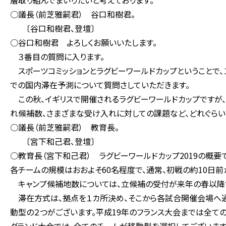
層取り組んでまいりたいと考えております。
○議長（前芝雅嗣君） 谷口和樹君。
〔谷口和樹君、登壇〕
○谷口和樹君 よろしくお願いいたします。
３番目の質問に入ります。
スポーツコミッションとラグビーワールドカップということで、
での国内滞在予測について質問さしていただきます。
この秋、イギリスで開催されるラグビーワールドカップですが、
れ候補数、さまざまな受け入れに対しての課題など、どれぐらい
○議長（前芝雅嗣君） 教育長。
〔宮下和己君、登壇〕
○教育長（宮下和己君） ラグビーワールドカップ2019の概要
各チームの規模はおおよそ60名程度で、通常、初戦の約10日前
キャンプ候補地数については、立候補の受付が来年の春以降で
滞在方式は、拠点を１カ所決め、そこから各試合開催会場へ
動型の２つがございます。平成19年のフランス大会までは全て