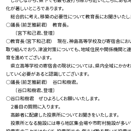
しかしながら、県下でも最も波打ち際から近いところにある湾じ
化が著しいところであります。
総合的に考え、移築の必要性について教育長にお聞きいたし
○議長（前芝雅嗣君） 教育長。
〔宮下和己君、登壇〕
○教育長（宮下和己君） 現在、神島高等学校及び寄宿舎にお
取り組んでおり、津波対策についても、地域住民や関係機関と
育を進めてございます。
県立高等学校の寄宿舎の現状については、県内全域にかかわ
していく必要があると認識してございます。
○議長（前芝雅嗣君） 谷口和樹君。
〔谷口和樹君、登壇〕
○谷口和樹君 ぜひよろしくお願いいたします。
２番目の質問に入ります。
高齢者に配慮した投票所についてお聞きをいたします。
投票所となる施設には専ら地区集会場や市町村施設が多いで