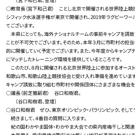
〔宮下和己君、登壇〕
○教育長（宮下和己君） ことし北京で開催される世界陸上競技大
シフィック水泳選手権が東京で開催され、2019年ラグビーワー
てございます。
本県にとっても、海外ナショナルチームの事前キャンプを誘致
ことが不可欠でございます。そのため、本年３月に市町村の担
的に開催していく予定でございます。また、今年度からキャンプ
にマッチしたトレーニング環境を提供しているところです。
このたび、８月に開催される北京世界陸上に参加するオースト
和歌山市、和歌山陸上競技協会と受け入れ準備を進めています
キャンプ誘致に取り組む市町村や関係団体にさまざまな機会を
○議長（前芝雅嗣君） 谷口和樹君。
〔谷口和樹君、登壇〕
○谷口和樹君 ぜひ、東京オリンピック・パラリンピック、そして
続きまして、４番目の質問に入ります。
紀の国わかやま国体・わかやま大会での県内産梅干しと関連商