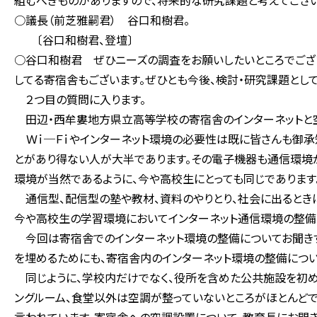
組むべきものがありますので、将来的な研究課題と考えてござい
○議長（前芝雅嗣君） 谷口和樹君。
〔谷口和樹君、登壇〕
○谷口和樹君 ぜひニーズの調査をお願いしたいところでござ
してる寄宿舎もございます。ぜひとも今後、検討・研究課題として
２つ目の質問に入ります。
田辺・西牟婁地方県立高等学校の寄宿舎のインターネットと空
Ｗｉ─Ｆｉやインターネット環境の必要性は既に皆さんも御承知
とがあり得ない人が大半であります。その電子機器も通信環境
環境が当然であるように、今や高校生にとっても同じであります
通信型、配信型の塾や教材、資料のやりとり、社会に出るとき
今や高校生の学習環境においてインターネット通信環境の整備
今回は寄宿舎でのインターネット環境の整備についてお聞き
を埋めるためにも、寄宿舎内のインターネット環境の整備につい
同じように、学校内だけでなく、役所を含めた公共施設を初め
ングルーム、食堂以外は空調が整っていないところがほとんど