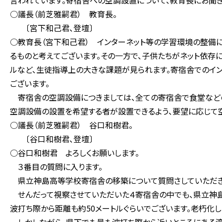
言われています。寄宿舎への空調設置について、教育長にお聞き
○議長（前芝雅嗣君） 教育長。
〔宮下和己君、登壇〕
○教育長（宮下和己君） インターネット等の学習環境の整備
るものと考えてございます。その一方で、子供たちがネット依存
ルなど、生徒指導上の大きな課題が見られます。寄宿舎でのイ
ございます。
寄宿舎の空調設備につきましては、全ての寄宿舎で食堂などの
空調設備の設置を希望する者が設置できるよう、要望に応じて
○議長（前芝雅嗣君） 谷口和樹君。
〔谷口和樹君、登壇〕
○谷口和樹君 よろしくお願いします。
３番目の質問に入ります。
県立神島高等学校寄宿舎の移築について質問さしていただき
せんだって視察させていただいた４寄宿舎の中でも、県立神島
波打ち際から距離も約50メートルぐらいでございます。老朽化