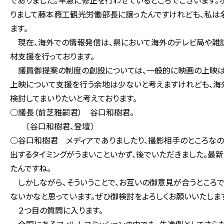
でありました。早急に修正を行わせているところでございます
りまして藤本商工観光労働部長に譲ったんですけれども、私は
ます。
現在、海外での情報発信は、県において海外のテレビ局や雑誌
材支援を行っております。
議員御提案の制度の創設については、一般的に映画の上映は
上映について支援を行う余地は少ないと考えますけれども、海
検討してまいりたいと考えております。
○議長（前芝雅嗣君） 谷口和樹君。
〔谷口和樹君、登壇〕
○谷口和樹君 メディアでありましたり、撮影相手のところなの
出するタイミングがうまいこといかず、後でいただきました。最
たんですね。
しかしながら、そういうことで、お互いの御意見が合うところ
ないかなと思っています。ぜひ御検討をよろしくお願いいたしま
２つ目の質問に入ります。