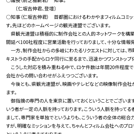
○議長（前芝雅嗣君） 知事。
〔仁坂吉伸君、登壇〕
○知事（仁坂吉伸君） 首都圏におけるわかやまフィルムコミ
す。先ほどのホームページの観光連盟でございます。
県観光連盟は積極的に制作会社との人的ネットワークを構築し
間延べ100社程度に営業活動を行っておりまして、十分な情報発
一方、制作会社からの多岐にわたるリクエストに対しては、市町
キストラの手配からロケ同行に至るまで、迅速かつワンストップ
こうした対応を積み重ねる中で、ロケ件数は年間20件程度で
会社からの問い合わせがふえつつございます。
今後とも、県観光連盟が、映画やテレビなどの映像制作会社
ます。
御指摘の専門の人を東京に置いておくということでございますが
いう者が一定の人脈を持っております。こういう人脈を持ってる
まして、専門家を単独でというよりも、こういう者の全体の総合
すが、明確なミッションを与えて、ちゃんとフィルム会社へのプ