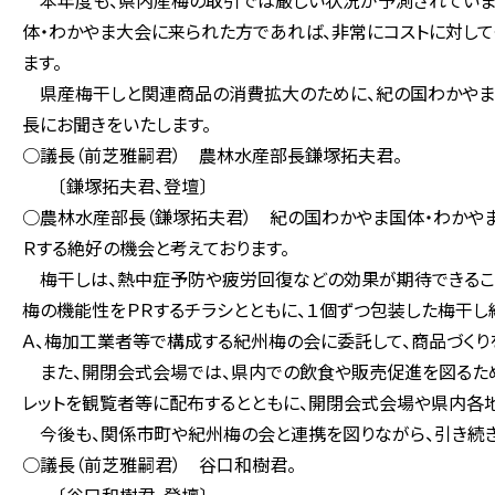
本年度も、県内産梅の取引では厳しい状況が予測されています
体・わかやま大会に来られた方であれば、非常にコストに対して
ます。
県産梅干しと関連商品の消費拡大のために、紀の国わかやま
長にお聞きをいたします。
○議長（前芝雅嗣君） 農林水産部長鎌塚拓夫君。
〔鎌塚拓夫君、登壇〕
○農林水産部長（鎌塚拓夫君） 紀の国わかやま国体・わかや
Ｒする絶好の機会と考えております。
梅干しは、熱中症予防や疲労回復などの効果が期待できること
梅の機能性をＰＲするチラシとともに、１個ずつ包装した梅干し
Ａ、梅加工業者等で構成する紀州梅の会に委託して、商品づくり
また、開閉会式会場では、県内での飲食や販売促進を図るため
レットを観覧者等に配布するとともに、開閉会式会場や県内各
今後も、関係市町や紀州梅の会と連携を図りながら、引き続き
○議長（前芝雅嗣君） 谷口和樹君。