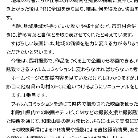
地域の若者たちが仕事以外の時間を撮影の補助に費やし、何十
き上がった後はＰＲに全国を走り回り、結果、何を得たか。映画
す。
当時、地域地域が持っていた歴史や郷土愛など、市町村合併で
きに、飾る言葉と自信とを取り戻させてくれたと考えています。
すばらしい映画には、地域の価値を魅力に変える力があります
ただきたいと思います。
今後は、長期撮影で、作品をつくる上で企画から参画できる、
誘致できるフィルムコミッションに変わらなければならないと考
ホームページの支援内容を見ていただければわかりますが、前
節目に他府県市町村のＦＣに追いつけるようにリニューアルをし
まず、１番目です。
フィルムコミッションを通じて県内で撮影された映画を使った
和歌山県内での映画やテレビ、ＣＭなどの撮影支援と撮影誘致を
た映像を通じて、和歌山県の魅力発信と、さらには見て実際に訪
その映像発信によるＰＲ効果や撮影による直接経済効果、あわ