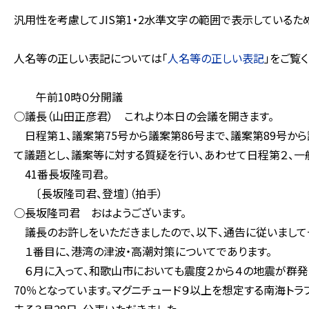
汎用性を考慮してJIS第1・2水準文字の範囲で表示している
人名等の正しい表記については「
人名等の正しい表記
」をご覧く
午前10時０分開議
○議長（山田正彦君） これより本日の会議を開きます。
日程第１、議案第75号から議案第86号まで、議案第89号か
て議題とし、議案等に対する質疑を行い、あわせて日程第２、一
41番長坂隆司君。
〔長坂隆司君、登壇〕（拍手）
○長坂隆司君 おはようございます。
議長のお許しをいただきましたので、以下、通告に従いまして
１番目に、港湾の津波・高潮対策についてであります。
６月に入って、和歌山市においても震度２から４の地震が群発し
70％となっています。マグニチュード９以上を想定する南海ト