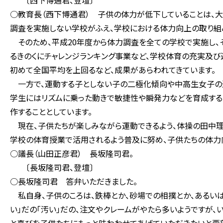
〔西下博通君、登壇〕
○教育長（西下博通君） 子供の体力が低下していることは、大
調査を実施しない学校がふえ、学校における体力向上の取り組
そのため、平成20年度から体力調査を全ての学校で実施し、
るきのくにチャレンジランキング事業など、学校体育の充実及び
初めて全国平均を上回るなど、成果があらわれてきています。
一方で、運動する子としない子の二極化傾向や中高生女子の運
学生にはリズムに乗った動きで敏捷性や瞬発力などを育成する
作することとしています。
現在、子供たちが楽しみながら運動できるよう、体操の田中理
学校の体育授業で活用されるよう普及に努め、子供たちの体力
○議長（山田正彦君） 長坂隆司君。
〔長坂隆司君、登壇〕
○長坂隆司君 答弁いただきました。
私自身、子供のころは、鉄棒とか、砂場での相撲とか、あるいは
い」だの「汚い」だの、注文やクレームがやたら多いようですが、