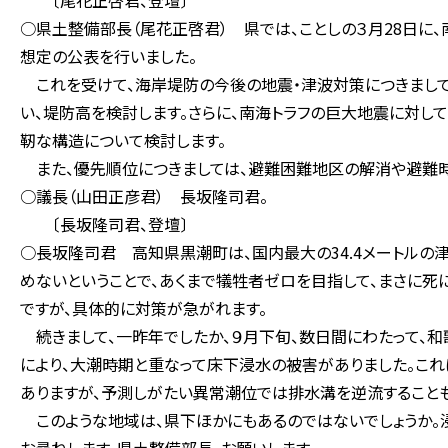
〔尾花正啓君、登壇〕
○県土整備部長（尾花正啓君） 県では、ことしの３月28日に
想定の公表を行いました。
これを受けて、海岸堤防の今後の地震・津波対策につきまして
い、堤防高を検討します。さらに、南海トラフの巨大地震に対し
靭な構造について検討します。
また、優先順位につきましては、避難困難地区の解消や避難時
○議長（山田正彦君） 長坂隆司君。
〔長坂隆司君、登壇〕
○長坂隆司君 高知県黒潮町は、国内最大の34.4メートルの
めないということで、あくまで犠牲者ゼロを目指して、まさに死
ですが、具体的に対策が急がれます。
続きまして、一昨年でしたか、９月下旬、数日間にわたって、
により、大潮時期と重なって床下浸水の被害がありました。これ
ありますが、予測しがたい異常潮位では排水溝を逆流すること
このような地域は、県下ほかにもあるのではないでしょうか。