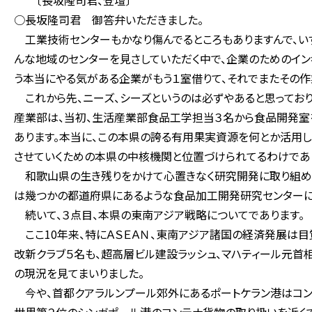
〔長坂隆司君、登壇〕
○長坂隆司君 御答弁いただきました。
工業技術センターもかなり傷んでるところもありますんで、い
んな地域のセンターを見さしていただく中で、企業のためのイン
う本当にやる気がある企業がもう１室借りて、それでまたその作
これから先、ニーズ、シーズというのは必ずやあると思ってお
産業部は、当初、生活産業部食品工学担当３名から食品開発室を
あります。本当に、この本県の誇る有用果実資源を何とか活用し
させていくための本県の中核機関と位置づけられてるわけであ
和歌山県の生き残りをかけて心置きなく研究開発に取り組める
は幾つかの都道府県にあるような食品加工開発研究センターに
続いて、３点目、本県の東南アジア戦略についてであります。
ここ10年来、特にＡＳＥＡＮ、東南アジア諸国の経済発展は目
改新クラブ５名も、超高層ビル建設ラッシュ、マハティール元首
の現況を見てまいりました。
今や、首都クアラルンプール郊外にあるポートケラン港はコン