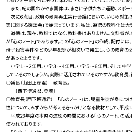
と喜びを子供たちにもっと味わわせてあげていただきたいと要
また、紀の国わかやま国体は、まさに子供たちに運動、スポー
次に６点目、政府の教育再生実行会議において、いじめ対策の
実に関する懇談会」で始まっています。私は、道徳の教科化は大
道徳は、現在、教科ではなく、教科書はありません。文科省が
が「心のノート」であります。この「心のノート」の作成、配付
母子殺害事件などの少年犯罪が相次いで発生し、心の教育の必
があったようです。
小学１～２年用、小学３～４年用、小学５～６年用、そして中学
しているのでしょうか。実際に活用されているのですか。教育長、
○議長（山田正彦君） 教育長。
〔西下博通君、登壇〕
○教育長（西下博通君） 「心のノート」は、児童生徒が身につ
性について、みずからが考えるきっかけとなる教材として、平成
平成23年度の本県の道徳の時間における「心のノート」の活用状
使われております。