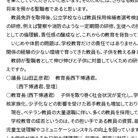
を果たしていただきたいと思います。そのためには、さらなる教
将来を預かる聖職者であると思います。
教員免許を取得後、公立学校ならば教員採用候補者選考検査を
の研修、例えば警察や消防のような一定期間の研修、生徒への授
としての倫理観、責任感の醸成など、これからの教育を背負っ
いじめや体罰の問題は、学校教育だけの責任ではありません。
関係の経験の少ない環境で育ってきた教員も、子供を教える身
教師が聖職者として伸び伸びと子供に対面していくための研修
えですか。
○議長（山田正彦君） 教育長西下博通君。
〔西下博通君、登壇〕
○教育長（西下博通君） 子供を取り巻く社会状況が変化し、学
核家族化、少子化などの影響を受けた若手教員も増加しており
現在、ベテラン教員の大量退職に伴い、多くの教員を採用して
学校教育の成否というのは、その担い手である教員の資質、能
児童生徒理解やコミュニケーションスキルの向上を図っていま