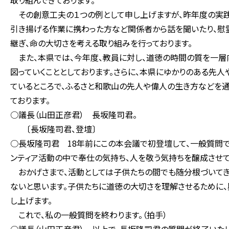
取り組んできております。
その創意工夫の１つの例として申し上げますが、昨年度の実践
引き揚げる作業に携わった方など関係者から話を聞いたり、慰
継ぎ、命の大切さを考える取り組みを行っております。
また、本県では、今年度、教員に対し、道徳の時間の質を一層
図っていくこととしております。さらに、本県にゆかりのある先
ているところで、ふるさと和歌山の先人や偉人の生き方などを通
ております。
○議長（山田正彦君） 長坂隆司君。
〔長坂隆司君、登壇〕
○長坂隆司君 18年前にこの本会議で初登壇して、一般質問
ンティア活動の中で奉仕の気持ち、人を敬う気持ちを醸成させて
おかげさまで、活動としては子供たちの間でも随分根づいてき
ないと思います。子供たちに道徳の大切さを理解させるために
し上げます。
これで、私の一般質問を終わります。（拍手）