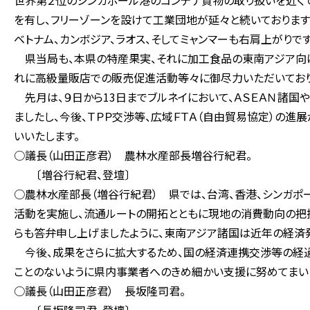
世界第２位のシンガポール港のコンテナ貨物の取り扱いを近くで
を有し、フリーゾーンを設けて工業団地が延々と続いております
ベトナム、カンボジア、ラオス、そしてミャンマーも右肩上がりです
県当局も、本県の特産果実、それに加工食品の東南アジア向け
れに高級量販店での販売促進活動等々に御尽力いただいており
先月は、９日から13日までブルネイにおいて、ＡＳＥＡＮ諸国
ましたし、今後、ＴＰＰ交渉等、広域ＦＴＡ（自由貿易協定）の
いいたします。
○議長（山田正彦君） 農林水産部長増谷行紀君。
〔増谷行紀君、登壇〕
○農林水産部長（増谷行紀君） 県では、台湾、香港、シンガ
活動を実施し、流通ルートの開拓とともに現地の消費動向の把
らも答弁申し上げましたように、東南アジア諸国は近年の経済発
今後、成果をさらに拡大するため、国の経済連携交渉等の経過
ことのないように県内事業者へのきめ細かい支援に努めてまい
○議長（山田正彦君） 長坂隆司君。