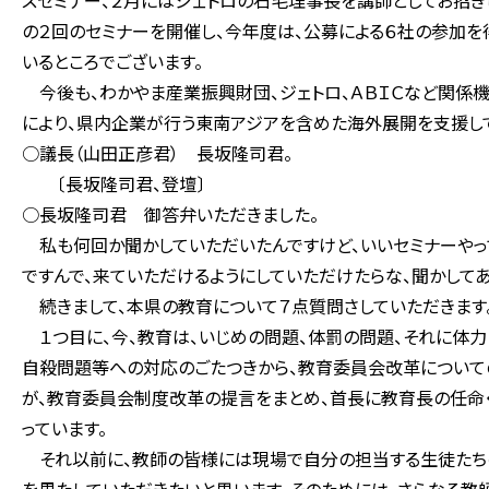
スセミナー、２月にはジェトロの石毛理事長を講師としてお招き
の２回のセミナーを開催し、今年度は、公募による６社の参加
いるところでございます。
今後も、わかやま産業振興財団、ジェトロ、ＡＢＩＣなど関係
により、県内企業が行う東南アジアを含めた海外展開を支援して
○議長（山田正彦君） 長坂隆司君。
〔長坂隆司君、登壇〕
○長坂隆司君 御答弁いただきました。
私も何回か聞かしていただいたんですけど、いいセミナーやって
ですんで、来ていただけるようにしていただけたらな、聞かして
続きまして、本県の教育について７点質問さしていただきます
１つ目に、今、教育は、いじめの問題、体罰の問題、それに体力
自殺問題等への対応のごたつきから、教育委員会改革について
が、教育委員会制度改革の提言をまとめ、首長に教育長の任命
っています。
それ以前に、教師の皆様には現場で自分の担当する生徒たち