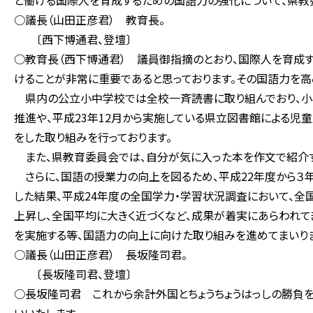
と働ける国際人を育成するための国語力の強化について、県教
○議長（山田正彦君） 教育長。
〔西下博通君、登壇〕
○教育長（西下博通君） 議員御指摘のとおり、国際人を育成す
けることが非常に重要であると思っております。その国語力を高
県内の公立小中学校では全校一斉読書に取り組んでおり、小学
推進や、平成23年12月から実施している県立図書館による児
をした取り組みを行っております。
また、県教育委員会では、自分が気に入った本を作文で紹介す
さらに、国語の授業力の向上を図るため、平成22年度から３
した結果、平成24年度の全国学力・学習状況調査において、全
上昇し、全国平均に大きく近づくなど、成果が着実にあらわれて
を実施する等、国語力の向上に向けた取り組みを進めてまいりま
○議長（山田正彦君） 長坂隆司君。
〔長坂隆司君、登壇〕
○長坂隆司君 これから余計外国とちょうちょうはっしの勝負を