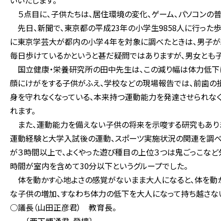
いいたします。
５点目に、子供たちは、居住環境の変化、ゲーム、パソコンの普
先日、新聞で、東京都の平成23年の小学生9858人に行った歩
に東京学芸大が都内の小学４年を対象に調べたときは、男子が約１
毎日歩けているかというと甚だ疑問ではありますが、男女とも
国立健康・栄養研究所の田中先生は、この減り幅は体力低下に
顔にけがをする子供がふえ、学校などの現場報告では、前歯の
身を守れなくなっている、本来持つ運動能力を発達させられな
れます。
また、運動能力を備えない子供の将来を示唆する研究もありま
運動経験と大学入試後の運動、スポーツ実施状況の関連を調べま
が３時間以上で、よくやった遊び種目の上位３つは鬼ごっこなど
時間が室内を含めて30分以下というグループでした。
体を動かす心地よさの感覚がないまま大人になると、体を動か
な子供の増加、すなわち体力の低下を大人になって持ち越さない
○議長（山田正彦君） 教育長。