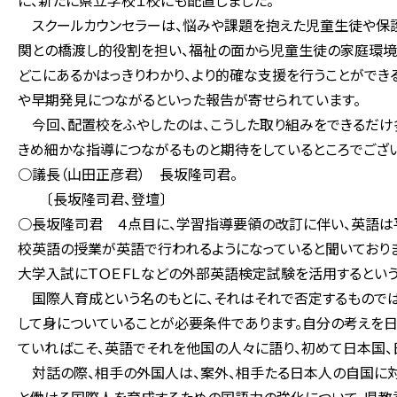
に、新たに県立学校１校にも配置しました。
スクールカウンセラーは、悩みや課題を抱えた児童生徒や保護
関との橋渡し的役割を担い、福祉の面から児童生徒の家庭環境
どこにあるかはっきりわかり、より的確な支援を行うことがで
や早期発見につながるといった報告が寄せられています。
今回、配置校をふやしたのは、こうした取り組みをできるだけ
きめ細かな指導につながるものと期待をしているところでござい
○議長（山田正彦君） 長坂隆司君。
〔長坂隆司君、登壇〕
○長坂隆司君 ４点目に、学習指導要領の改訂に伴い、英語は
校英語の授業が英語で行われるようになっていると聞いており
大学入試にＴＯＥＦＬなどの外部英語検定試験を活用するとい
国際人育成という名のもとに、それはそれで否定するものでは
して身についていることが必要条件であります。自分の考えを日
ていればこそ、英語でそれを他国の人々に語り、初めて日本国、
対話の際、相手の外国人は、案外、相手たる日本人の自国に対