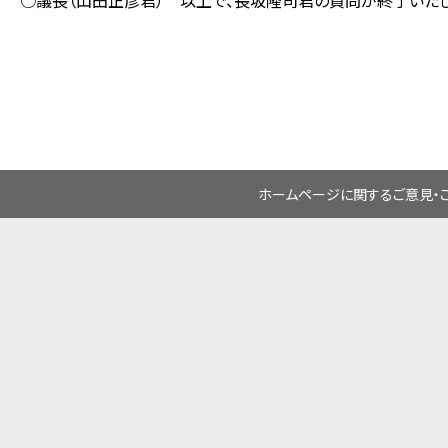
○議長（山田正彦君） 以上で、長坂隆司君の質問が終了いたし
ホームページに関するご意見・