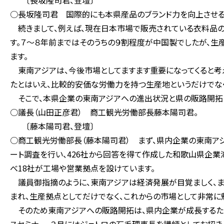
〔長坂隆司君、登壇〕
○長坂隆司君 国際的にも本県産品のブランド力を向上させる
続きまして、例えば、現在日本市場で販売されている衣料品の
す。７～８年前まではそのうちの９割程度が中国製でしたが、生
ます。
東南アジアは、今後市場としてますます重要になってくると考え
たとはいえ、比較的安価な労働力を持つ生産地というだけでな
そこで、本県企業の東南アジアへの進出状況と県の販路開拓に
○議長（山田正彦君） 商工観光労働部長藤本陽司君。
〔藤本陽司君、登壇〕
○商工観光労働部長（藤本陽司君） まず、県内企業の東南ア
ート調査を行い、426社から回答を得て作成した和歌山県企
べ18社が工場や営業拠点を設けています。
議員御指摘のように、東南アジアは経済発展が目覚ましく、ま
まれ、生産拠点としてだけでなく、これからの市場として非常に
そのため東南アジアへの販路開拓は、県内企業が成長するため