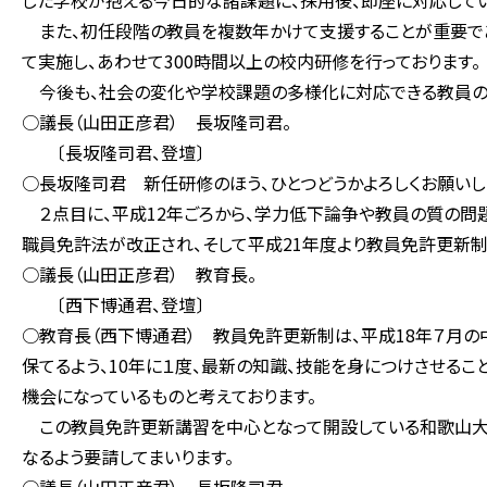
した学校が抱える今日的な諸課題に、採用後、即座に対応してい
また、初任段階の教員を複数年かけて支援することが重要であ
て実施し、あわせて300時間以上の校内研修を行っております。
今後も、社会の変化や学校課題の多様化に対応できる教員の
○議長（山田正彦君） 長坂隆司君。
〔長坂隆司君、登壇〕
○長坂隆司君 新任研修のほう、ひとつどうかよろしくお願いし
２点目に、平成12年ごろから、学力低下論争や教員の質の問題
職員免許法が改正され、そして平成21年度より教員免許更新
○議長（山田正彦君） 教育長。
〔西下博通君、登壇〕
○教育長（西下博通君） 教員免許更新制は、平成18年７月
保てるよう、10年に１度、最新の知識、技能を身につけさせるこ
機会になっているものと考えております。
この教員免許更新講習を中心となって開設している和歌山大学
なるよう要請してまいります。