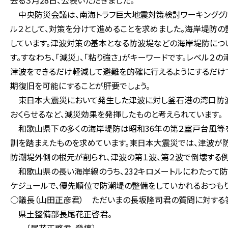
去る３月28日、公表いただきました。
中央防災会議は、南海トラフ巨大地震対策検討ワーキンググル
ル２として、対策を分けて進めることを求めました。海岸堤防の
しています。津波対策の基本となる防波堤などの海岸堤防につ
す。すなわち、「減災」、「粘り強さ」がキーワードです。レベル
津波をできるだけ軽減して避難を的確に行えるようにするだけ
期復旧を可能にすることが肝要でしょう。
東日本大震災において発生した津波に対し釜石港の湾口防波
おくらせるなど、減災効果を発揮したものと考えられています。
和歌山県下の多くの海岸堤防は昭和36年の第２室戸台風等を
訓を踏まえたものを求めています。東日本大震災では、津波が
防潮堤外側の根元が削られ、津波の第１波、第２波で倒壊する例
和歌山県の長い海岸線のうち、232キロメートルにわたって
ケジュールで、優先順位で防潮堤の整備をしていかれるおつもり
○議長（山田正彦君） ただいまの長坂隆司君の質問に対する
県土整備部長尾花正啓君。