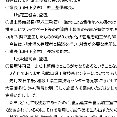
お尋ねします。県土整備部長、お願いします。
○議長（山田正彦君） 県土整備部長。
〔尾花正啓君、登壇〕
○県土整備部長（尾花正啓君） 海水による背後地への浸水は
排出口にフラップゲート等の逆流防止装置の設置が有効です。県
カ所で、県で施工したものが約60カ所、他の管理者施工が約80
今後は、排水溝の管理者と協議を行い、対策が必要な箇所につ
○議長（山田正彦君） 長坂隆司君。
〔長坂隆司君、登壇〕
○長坂隆司君 まだ未整備のところがかなりあるということなん
２点目であります。和歌山県工業技術センターについてであり
先月28日午後、和歌山県工業技術センターを見学に行かせて
大変御多忙の中、現況説明、そして施設内を案内いただきまし
実感いたしました。
ただ、どうしても残念であったのが、食品産業部食品加工室で
く配置されているのに、それを活用して試作品を生み出すための