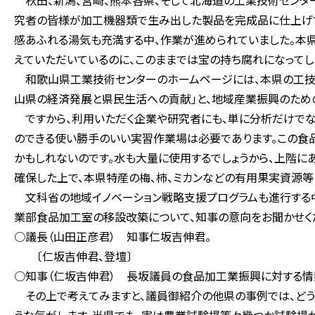
秋田、新潟、宮崎、熊本各県、そして北海道の工業技術センタ
究者の皆様が加工機器類で生み出した製品を完成品に仕上げて
感あふれる湯気も充満する中、作業が進められていました。本
えていただいているのに、このままでは宝の持ち腐れになってし
和歌山県工業技術センターのホームページには、本県の工技セ
山県の経済発展と県民生活への貢献」と、地域産業振興のため
ですから、利用いただく企業や研究者にも、単に分析だけでな
のできる使い勝手のいい実習作業場は必要であります。この食
かもしれないのです。水も大量に使用するでしょうから、上階に
確保した上で、本県特産の梅、柿、ミカンなどの有用果実資源
文科省の地域イノベーション戦略支援プログラムも進行する中
業部食品加工室の移設改築について、知事の意向をお聞かせく
○議長（山田正彦君） 知事仁坂吉伸君。
〔仁坂吉伸君、登壇〕
○知事（仁坂吉伸君） 長坂議員の食品加工業振興に対する情
その上で考えてみますと、議員御紹介の他県の事例では、どう