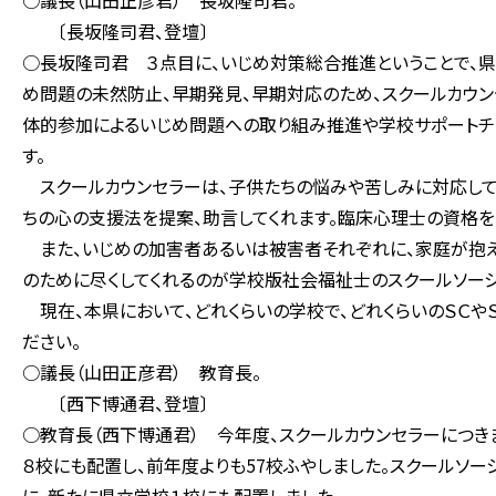
○議長（山田正彦君） 長坂隆司君。
〔長坂隆司君、登壇〕
○長坂隆司君 ３点目に、いじめ対策総合推進ということで、県は
め問題の未然防止、早期発見、早期対応のため、スクールカウン
体的参加によるいじめ問題への取り組み推進や学校サポートチ
す。
スクールカウンセラーは、子供たちの悩みや苦しみに対応して
ちの心の支援法を提案、助言してくれます。臨床心理士の資格を
また、いじめの加害者あるいは被害者それぞれに、家庭が抱え
のために尽くしてくれるのが学校版社会福祉士のスクールソーシ
現在、本県において、どれくらいの学校で、どれくらいのＳＣや
ださい。
○議長（山田正彦君） 教育長。
〔西下博通君、登壇〕
○教育長（西下博通君） 今年度、スクールカウンセラーにつきま
８校にも配置し、前年度よりも57校ふやしました。スクールソー