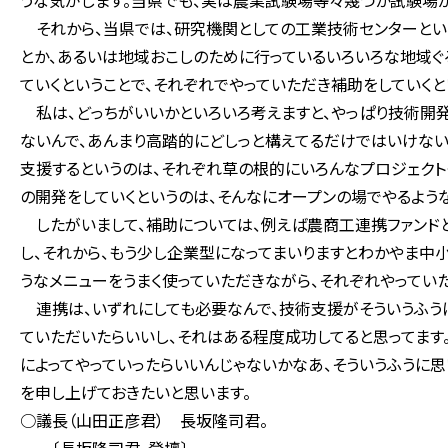
うな気がします。当県でも、実は農業試験場等々幾つか試験場
それから、当県では、研究機関としての工業技術センターとい
とか、あるいは地域おこしのために行っているいろいろな地域ぐ
ていくということで、それぞれでやっていただき補助をしていく
私は、どっちがいいかといろいろ考えますと、やっぱり技術開
ないんで、あんまり高踏的にどしっと構えてるだけではいけない
支援するというのは、それぞれ草の根的にいろんなプロジェクト
の開発をしていくというのは、そんなにオープンの場でやるよう
したがいまして、補助については、例えば農商工連携ファンド
し、それから、もう少し企業型になってまいりますとわかやま中
うなメニューをうまく使っていただきながら、それぞれやってい
連携は、いずれにしても必要なんで、技術支援がそういうふう
ていただいたらいいし、それはある程度成功してると思ってます
によってやっていったらいいんじゃないかなあ、そういうふうに
を申し上げておきたいと思います。
○議長（山田正彦君） 長坂隆司君。