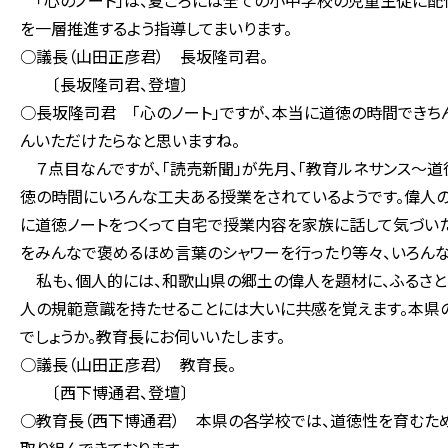
「心のノート」は、夏ごろには全ての小中学校の児童生徒に配
を一層推進するよう指導してまいります。
○議長（山田正彦君） 長坂隆司君。
〔長坂隆司君、登壇〕
○長坂隆司君 「心のノート」ですが、本当に道徳の時間できち
んいただけたらなと思いますね。
７点目なんですが、「読売新聞」が先月、「教育ルネサンス～道
徳の時間にいろんな工夫ある授業をされているようです。偉人
に道徳ノートをつくって自宅で授業内容を家族に話して気づい
をみんなで褒めるほめ言葉のシャワーを行ったり等々、いろんな
私も、個人的には、和歌山県の郷土の偉人を題材に、ふるさと
人の規範意識を持たせることには大いに共感を覚えます。本県
でしょうか。教育長にお伺いいたします。
○議長（山田正彦君） 教育長。
〔西下博通君、登壇〕
○教育長（西下博通君） 本県の各学校では、道徳性を育むた