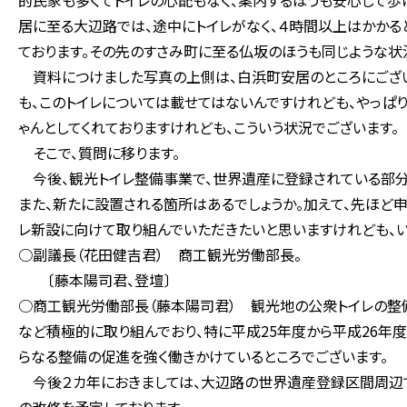
的民家も多くてトイレの心配もなく、案内するほうも安心して歩
居に至る大辺路では、途中にトイレがなく、４時間以上はかかる
ております。その先のすさみ町に至る仏坂のほうも同じような状
資料につけました写真の上側は、白浜町安居のところにござい
も、このトイレについては載せてはないんですけれども、やっぱ
ゃんとしてくれておりますけれども、こういう状況でございます。
そこで、質問に移ります。
今後、観光トイレ整備事業で、世界遺産に登録されている部分
また、新たに設置される箇所はあるでしょうか。加えて、先ほど
レ新設に向けて取り組んでいただきたいと思いますけれども、い
○副議長（花田健吉君） 商工観光労働部長。
〔藤本陽司君、登壇〕
○商工観光労働部長（藤本陽司君） 観光地の公衆トイレの整
など積極的に取り組んでおり、特に平成25年度から平成26年
らなる整備の促進を強く働きかけているところでございます。
今後２カ年におきましては、大辺路の世界遺産登録区間周辺で