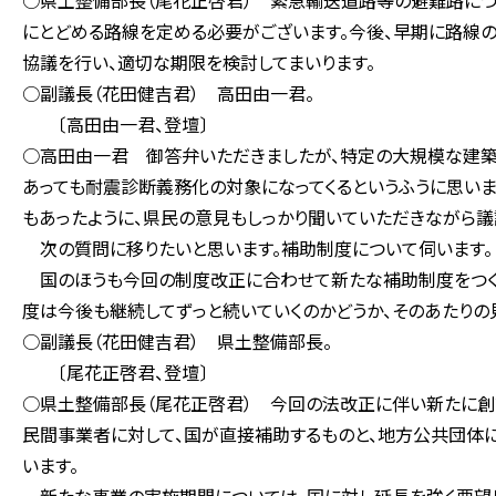
○県土整備部長（尾花正啓君） 緊急輸送道路等の避難路につ
にとどめる路線を定める必要がございます。今後、早期に路線
協議を行い、適切な期限を検討してまいります。
○副議長（花田健吉君） 高田由一君。
〔高田由一君、登壇〕
○高田由一君 御答弁いただきましたが、特定の大規模な建
あっても耐震診断義務化の対象になってくるというふうに思いま
もあったように、県民の意見もしっかり聞いていただきながら議
次の質問に移りたいと思います。補助制度について伺います。
国のほうも今回の制度改正に合わせて新たな補助制度をつくっ
度は今後も継続してずっと続いていくのかどうか、そのあたりの
○副議長（花田健吉君） 県土整備部長。
〔尾花正啓君、登壇〕
○県土整備部長（尾花正啓君） 今回の法改正に伴い新たに
民間事業者に対して、国が直接補助するものと、地方公共団体
います。