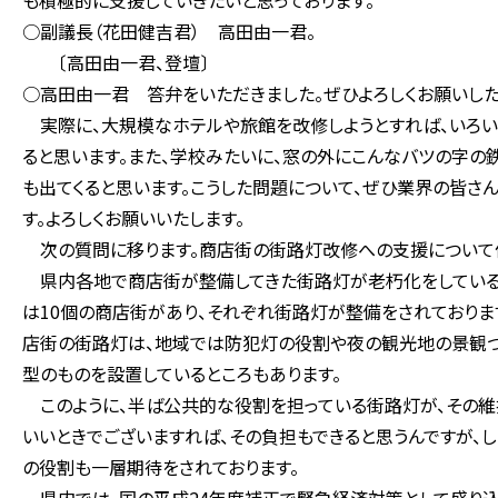
も積極的に支援していきたいと思っております。
○副議長（花田健吉君） 高田由一君。
〔高田由一君、登壇〕
○高田由一君 答弁をいただきました。ぜひよろしくお願いした
実際に、大規模なホテルや旅館を改修しようとすれば、いろいろ
ると思います。また、学校みたいに、窓の外にこんなバツの字の
も出てくると思います。こうした問題について、ぜひ業界の皆さ
す。よろしくお願いいたします。
次の質問に移ります。商店街の街路灯改修への支援について
県内各地で商店街が整備してきた街路灯が老朽化をしている
は10個の商店街があり、それぞれ街路灯が整備をされておりま
店街の街路灯は、地域では防犯灯の役割や夜の観光地の景観づ
型のものを設置しているところもあります。
このように、半ば公共的な役割を担っている街路灯が、その維
いいときでございますれば、その負担もできると思うんですが、
の役割も一層期待をされております。