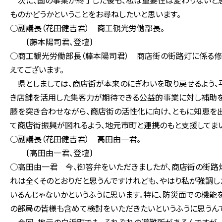
次に、国の事業が終了した後も、私は重要性は変わりないと思
ものかどうかということをお尋ねしたいと思います。
○副議長（花田健吉君） 商工観光労働部長。
〔藤本陽司君、登壇〕
○商工観光労働部長（藤本陽司君） 商店街の街路灯に係る修
えてございます。
県としましては、商店街が本来のにぎわいを取り戻せるよう、
き店舗を活用した集客力が期待できる公益的事業に対し補助を
膝を突き合わせながら、商店街の活性化に向け、ともに知恵を出
て商店街振興が図れるよう、地元市町と連携のもと支援してまい
○副議長（花田健吉君） 高田由一君。
〔高田由一君、登壇〕
○高田由一君 今、御答弁をいただきましたが、商店街の街路
れは全くそのとおりだと思うんですけれども、やはり私が強調し
いるんじゃないかというふうに思います。特に、防災面での機
の部局の皆様も含めて検討をいただきたいというふうに思うんで