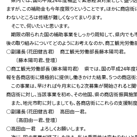
県内では、国の平成24年度補正で緊急経済対策として盛り込
ますが、この補助金も今年度限りということです。ほかに商店街
わないところは修繕が難しくなってまいります。
そこで、伺いたいと思います。
期限の限られた国の補助事業をしっかり周知して、県内でも市
後の取り組みについてどのようにお考えなのか、商工観光労働
○副議長（花田健吉君） 商工観光労働部長藤本陽司君。
〔藤本陽司君、登壇〕
○商工観光労働部長（藤本陽司君） 県では、国の平成24年
報を各商店街に積極的に提供し働きかけた結果、５つの商店街
この事業は、早ければ今月末にも２次募集が開始されると聞い
商店街に対し、当該事業を初め、その他国、県の商店街振興施策
また、地元市町に対しましても、各商店街にこれらの支援制度
○副議長（花田健吉君） 高田由一君。
〔高田由一君、登壇〕
○高田由一君 よろしくお願いします。