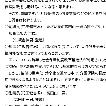
ことが重要だとの意見も出されています。単なる家事手伝いと
保険財政をも助けることになると考えます。
そこで、質問ですが、介護保険のうち要支援などの軽度者を保
１問目は終わります。
○副議長（花田健吉君） ただいまの高田由一君の質問に対す
知事仁坂吉伸君。
〔仁坂吉伸君、登壇〕
○知事（仁坂吉伸君） 介護保険制度については、介護を必要
続可能なものとすべきであると思います。
国においては、昨年、社会保障制度改革推進法が制定され、
つ持続可能な制度を実現するという基本的な考え方が定められ
しかし、給付の重点化、効率化を進める中で、介護保険の軽度
用できなくなるようなことは困るわけでありますし、また、介
度を構築すべきだと、そういうふうに思います。
○副議長（花田健吉君） 高田由一君。
〔高田由一君、登壇〕