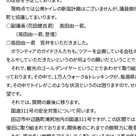
の改修を予定しております。
現時点では公衆トイレの新設計画はございませんが、議員御指
町と協議してまいります。
○副議長（花田健吉君） 高田由一君。
〔高田由一君、登壇〕
○高田由一君 答弁をいただきました。
ボランティアのガイドさんたちも、ツアーを企画している会社の
をふやしていただきたいというのが何よりの願いだということで
それで、観光のゴールデンイヤーということであわせて取り組ま
っております。その中で、１万人ウォーク＆トレッキングが、毎週
す。その中でトイレがこのような状況というのは困りますので、
望です。
それでは、質問の最後に移ります。
国道311号の安全対策について伺います。
田辺市中辺路町滝尻地内の国道311号ですが、この区間では
復旧に取り組まれております。関係者のこれまでの御努力に敬意