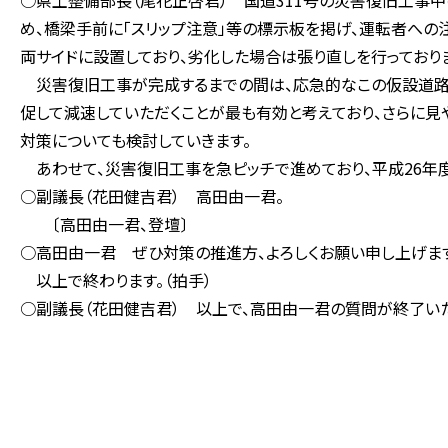
○県土整備部長（尾花正啓君） 国道311号の災害復旧工事中
め、橋梁手前に「スリップ注意」等の標示板を掲げ、運転者への
両サイドに設置しており、劣化した場合は張り直しを行っており
災害復旧工事が完成するまでの間は、応急的なこの仮設道路で
促して減速していただくことが最も有効と考えており、さらに見
対策についても検討していきます。
あわせて、災害復旧工事を急ピッチで進めており、平成26年
○副議長（花田健吉君） 高田由一君。
〔高田由一君、登壇〕
○高田由一君 ぜひ対策の推進方、よろしくお願い申し上げま
以上で終わります。（拍手）
○副議長（花田健吉君） 以上で、高田由一君の質問が終了いた