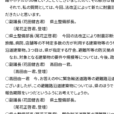
館やホテルが30棟ということでございましたので、その部分は
それで、私の質問としては、今回、法改正によって新たに耐震
だきたいと思います。
○副議長（花田健吉君） 県土整備部長。
〔尾花正啓君、登壇〕
○県土整備部長（尾花正啓君） 今回の法改正により耐震診断が
旅館、病院、店舗等の不特定多数の方が利用する建築物等のう
沿道建築物。３つ目は、県が指定する庁舎、避難所等の防災拠点
なお、対象となる建築物の要件や規模等については、今後、政
○副議長（花田健吉君） 高田由一君。
〔高田由一君、登壇〕
○高田由一君 今、お答えの中に緊急輸送道路等の避難路沿
ございましたが、この避難路沿道建築物については、県のほうで
報告期限をいつだというふうにお考えでしょうか。
○副議長（花田健吉君） 県土整備部長。
〔尾花正啓君、登壇〕