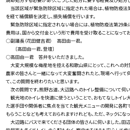
焼却処分する必要があり、こうした処分に要する経費及び処分
当該区域が緊急防除区域に指定された場合は、植物防疫法第2
を経て補償額を決定し、損失補償を行います。
緊急防除区域に指定されない場合には、植物防疫法第29条に
費用は、国から交付金という形で費用を受け取ることになってお
○副議長（花田健吉君） 高田由一君。
〔高田由一君、登壇〕
○高田由一君 答弁をいただきました。
大変大規模な梅産地を控える和歌山県にとって、これへの対策
農家の皆さんと一緒になって大変奮闘されたと、現場へ行って
て、この質問を終わりたいと思います。
次の質問です。熊野古道、大辺路へのトイレ整備について伺い
観光地のトイレを快適に使うということで、おもてなしトイレ大
た選手団や関係者に焦点を当てた観光メニューの開発に各町で
もらうことなども考えておられますけれども、ただ、ネックになっ
大辺路にバスで来てくださる団体の皆さんに伺いました。田