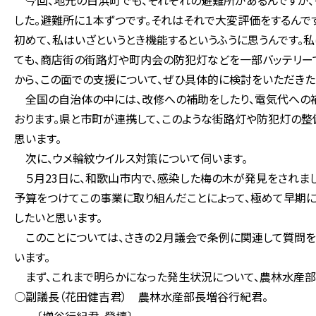
今回、地元の白浜町でも、それぞれの避難所があるんですが、
した。避難所に１本ずつです。それはそれで大変評価をするんで
初めて、私はいざというとき機能するというふうに思うんです。
ても、商店街の街路灯や町内会の防犯灯などを一部バッテリー
から、この面での支援について、ぜひ具体的に検討をいただきた
全国の自治体の中には、改修への補助をしたり、電気代への補
おります。県と市町が連携して、このような街路灯や防犯灯の整
思います。
次に、ウメ輪紋ウイルス対策について伺います。
５月23日に、和歌山市内で、感染した梅の木が発見をされま
予算をつけてこの事業に取り組んだことによって、極めて早期
したいと思います。
このことについては、さきの２月議会で条例に関連して質問を
います。
まず、これまで明らかになった発生状況について、農林水産部
○副議長（花田健吉君） 農林水産部長増谷行紀君。