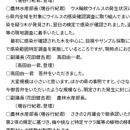
〔増谷行紀君、登壇〕
○農林水産部長（増谷行紀君） ウメ輪紋ウイルスの発生状況に
ら県内全域を対象にウイルスの感染確認調査に取り組んでまいり
染を疑う木が発見され、翌日の検定で感染が確認されました。
等の現地調査に着手いたしました。
最初に感染が確認された木を中心に、目視やサンプル採取によ
で感染範囲特定調査を実施しているところですが、現時点におき
○副議長（花田健吉君） 高田由一君。
〔高田由一君、登壇〕
○高田由一君 答弁をいただきました。
大変規模は小さいと思います。ほかの県の事例ですと、小さな規
今御答弁をいただいたような規模なら、限定された発生に封じ込
○副議長（花田健吉君） 農林水産部長。
〔増谷行紀君、登壇〕
○農林水産部長（増谷行紀君） さきの２月議会で御承認いた
第２項の規定に基づき、梅や桃など特定サクラ属等の植物の移