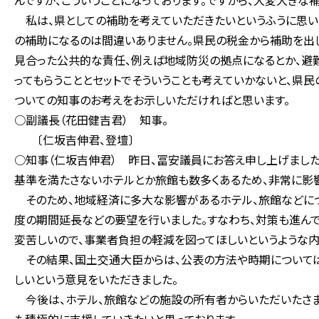
んですが、こういうことになっております。ですから、大変大きな
私は、県としての補助を考えていただきたいというふうに思い
の補助になるのは間違いありません。県民の税金から補助を出
見合った公共的な責任、例えば地域防災の拠点になるとか、避難
ってもらうこととセットでそういうことも考えていかないと、県
ついての知事のお考えをお示しいただければと思います。
○副議長（花田健吉君） 知事。
〔仁坂吉伸君、登壇〕
○知事（仁坂吉伸君） 昨日、冨安議員にお答え申し上げました
基準を満たさないホテルとか旅館も数多くあるため、非常に影
そのため、地域経済に多大な影響があるホテル、旅館などにつ
度の期間延長などの要望を行いました。すなわち、対策も進ん
変苦しいので、事業者負担の軽減を図ってほしいというような内
その結果、国土交通大臣からは、公表の方法や時期については
しいという意見をいただきました。
今後は、ホテル、旅館などの施設の所有者からいただいたさま