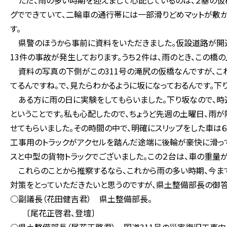
ただ、雨の多い時期を迎えまして心配しているのは、２基の仮
グでできていて、二輪車の通行帯には一部滑りどめマットが敷か
す。
県警のほうから事前に資料をいただきました。仮設道路が開通
13件の事故が発生しております。うち２件は、雨のとき、この橋
資料の写真の下側がこの311号の滝尻の仮橋なんですが、こ
てるんですね。で、見たらわかるように坂になっておるんです。下
ある方に雨の日に実験をしてもらいました。下り坂なので、時速
ということです。私も心配したので、ちょうど先週の土曜日、雨
せてもらいました。その時間の中で、明確にスリップをした車は
工事用のトラックがアクセルを踏んだ途端に後輪が豪快に滑って
スと中型の貨物トラックでございました。この２台は、車の重量
これらのことから推察するなら、これから雨の多い時期、今ま
対策をとっていただきたいと思うのですが、県土整備部長の御答
○副議長（花田健吉君） 県土整備部長。
〔尾花正啓君、登壇〕