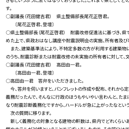
きるというふうに法ではなっておりました。これまで県としてど
す。
○副議長（花田健吉君） 県土整備部長尾花正啓君。
〔尾花正啓君、登壇〕
○県土整備部長（尾花正啓君） 耐震改修促進法に基づき、県
めた上で、県政おはなし講座や耐震説明会の実施、所有者及び事
また、建築基準法により、不特定多数の方が利用する建築物に
のうち、耐震診断または耐震改修の未実施の所有者に対して、文
○副議長（花田健吉君） 高田由一君。
〔高田由一君、登壇〕
○高田由一君 答弁をいただきました。
今、答弁を伺いますと、パンフレットの作成や配布、それから
義務だったんで、そんなに行政のほうもやいやい言わんと、たま
なり耐震診断義務化ですから、ハードルが急に上がったなという
次の質問に移ります。
新しく義務化の対象となる建物の軒数は、県内でどれくらいある