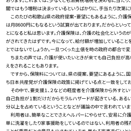
おります。これまでは、少なくとも消費税増税を決めるに当たり
閣ではもう増税は決まっているというばかりに、手当たり次第
このたびの和歌山県の政府提案・要望にもあるように、介護保険
は月8600円にもなるという試算が出ております。だからとい
とになると私は思います。介護保険は、介護の社会化というの
がされてきたはずです。今になって、給付額が増加していること
とではないでしょうか。一旦つくった土俵を時の政府の都合で変
ちまたの声では、介護が使いたいときが来ても自己負担が高い
えをされることもあります。
ですから、保険料については、県の提案、要望にあるように、国
ち日本共産党が介護保険の政策に掲げている点と一致をしてお
その中で、要支援１、２などの軽度者を介護保険から外すとい
自己負担が１割だけだからモラルハザードが起きている、ある
分以上を占めているということなどが議論の中で言われていま
利用者は、簡単なことでさえヘルパーにやらせて、安易に介護
単に洗濯をしたり家事援助をしているのではない、利用者の残