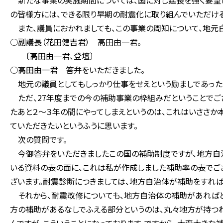
新たな事業の実施期間については、国に対し延長を強く要望し
の皆様方には、できる限り早期の耐震化に取り組んでいただける
また、議員におかれましても、この事業の周知について、地元
○副議長（花田健吉君） 高田由一君。
〔高田由一君、登壇〕
○高田由一君 答弁をいただきました。
地元の議員としてもしっかり仕事をせえという励ましであったと
ただ、27年度までの今の補助事業の枠組みだということでござ
たあと２～３年の間にやってしまえというのは、これはいささか
ていただきたいというふうに思います。
次の質問です。
今御答弁をいただきましたこの国の補助制度ですが、地方自治
いる資料の表の面に、これは私が作成しました補助率の表でご
ざいます。耐震診断につきましては、地方自治体が補助をすれば、
それから、耐震改修についても、地方自治体の補助があればと
方の補助があるなしでふえる部分というのは、丸々地方が持つ