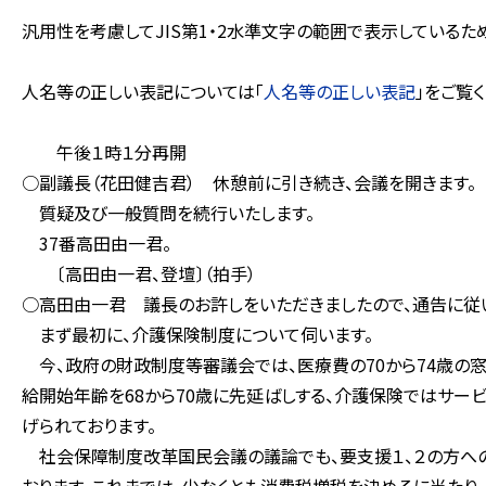
汎用性を考慮してJIS第1・2水準文字の範囲で表示している
人名等の正しい表記については「
人名等の正しい表記
」をご覧く
午後１時１分再開
○副議長（花田健吉君） 休憩前に引き続き、会議を開きます。
質疑及び一般質問を続行いたします。
37番高田由一君。
〔高田由一君、登壇〕（拍手）
○高田由一君 議長のお許しをいただきましたので、通告に従
まず最初に、介護保険制度について伺います。
今、政府の財政制度等審議会では、医療費の70から74歳の
給開始年齢を68から70歳に先延ばしする、介護保険ではサ
げられております。
社会保障制度改革国民会議の議論でも、要支援１、２の方へ