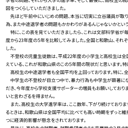
学者の問題、それから大学の進学率、そして最後に、高校生の就
図をつくらしていただきました。
先ほど午前中にいじめの問題、本当に切実に立谷議員が取り上
為、また中途退学者の問題もかかわりがあるんじゃないかという
特に、この表を見ていただきましたら、これは文部科学省が毎
度から23年度の５年を比較してみました。全国と和歌山、それ
した。
不登校の児童生徒数は、平成22年度の小学生と高校生は全国平
えている、これが和歌山県のこの５年間の現状だと思います。特
高校生の中途退学者も全国平均を上回っております。特に、全
中学生の不登校が目立つ中で、暴力行為も中学生が顕著にな
だき、今年度から学校支援サポーターの増員もお願いしており
いと言わざるを得ません。
また、高校生の大学進学率は、ここ数年、下がり続けております
るときは、和歌山県は全国平均に比べても高い時期をずっと維持
つに経済的影響が懸念をされております。