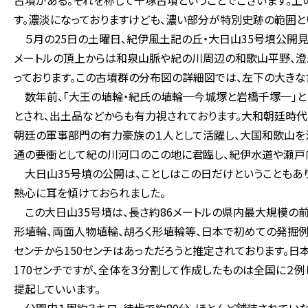
古墳がある。それを称して千塚古墳ということでございます。上
す。濃淡になっておりますけども、濃い部分が特別史跡の範囲と
５月の25日の土曜日、紀伊風土記の丘・大日山35号墳公開見
メートルの頂上からは和泉山脈や紀の川周辺の和歌山平野、澄
っております。この古墳群の分布図の詳細図では、左下の大きな
数年前、「大王の埴輪・紀氏の埴輪─今城塚と岩橋千塚─」と
とされ、出土品などからも有力視されております。大和朝廷時代
朝廷の軍事部門の有力豪族の１人として活躍し、大国和歌山を
通の要衝として紀の川河口のこの地に君臨し、紀伊水道や瀬戸
大日山35号墳の公開は、ことしはこの日だけということもあ
熱心に耳を傾けておられました。
この大日山35号墳は、長さ約86メートルの県内最大規模の
形埴輪、両面人物埴輪、胡ろく形埴輪等、日本で初めての発掘例
センチから150センチはあっただろうと推定されております。
170センチですが、全体を３分割して作成したものは全国に２
提起していいます。