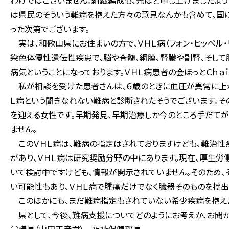
わけではございません。組織編成も、先ほど申し上げましたよう
は県民のそういう難病を抱えた方々の意見なんかも含めて、国
った次第でございます。
実は、和歌山県にお住まいの方で、ＶＨＬ病（フォン・ヒッペル
染色体優性遺伝性疾患で、脳や脊髄、網膜、腎臓や副腎、そして
病気ということになっております。ＶＨＬ病患者の会ほっとＣｈａｉ
私が相談を受けた患者さんは、６歳のときに血圧が異常に上が
Ｌ病という聞きなれない難病と診断されたそうでございます。そ
を迎える女性です。早期発見、早期治療しか今のところ手だてが
ません。
このＶＨＬ病は、難病の指定はされておりますけども、難治性
があり、ＶＨＬ病は研究奨励分野の中にあります。現在、厚生労
いて検討中ですけども、情報が開示されていません。そのため、
い可能性もあり、ＶＨＬ病で腫瘍だけでなく臓器そのものを摘出
このほかにも、まだ難病指定もされていない希少疾病を抱えた
県として、今後、難病支援についてどのようにお考えか、お聞か