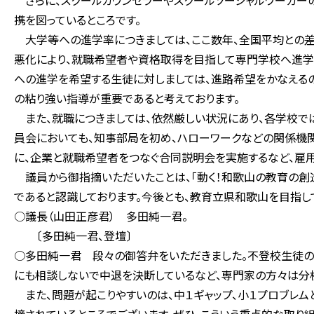
さらに、スクールカウンセラーやスクールソーシャルワーカー
携を図っているところです。
大学等への進学率につきましては、ここ数年、全国平均との差
悪化により、就職希望者や資格取得を目指して専門学校へ進学
への進学を希望する生徒に対しましては、進路希望をかなえる
の粘り強い指導が重要であると考えております。
また、就職につきましては、依然厳しい状況にあり、各学校で
員会においても、知事部局を初め、ハローワークなどの関係機
に、企業と就職希望者をつなぐ合同説明会を実施するなど、雇
議員から御指摘いただいたことは、「動く！和歌山の教育の創
であると認識しております。今後とも、教育立県和歌山を目指し
○議長（山田正彦君） 多田純一君。
〔多田純一君、登壇〕
○多田純一君 段々の御答弁をいただきました。不登校生徒の
にも相談しないで中退を決断しているなど、専門家の方々は分
また、問題が起こりやすいのは、中１ギャップ、小１プロブレム