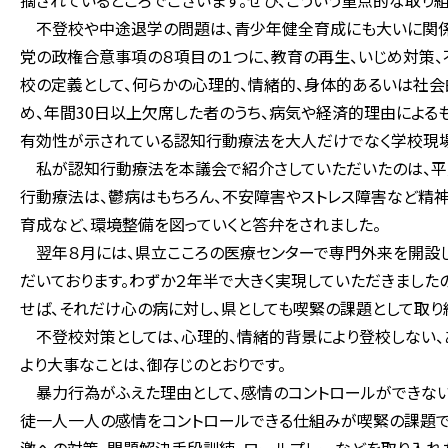
摘されているところでございます。ぜひ、こういう重点的な取り
不登校や中途退学の問題は、青少年健全育成にも大いに関係を
党の政権合意事項の８項目の１つに、教育の再生、いじめ対策、
校の定義として、何らかの心理的、情緒的、身体的あるいは社会
め、年間30日以上欠席した者のうち、病気や経済的理由によるも
有効性が示されている認知行動療法を大人だけでなく学校現場
私が認知行動療法を本議会で紹介さしていただいたのは、平成2
行動療法は、鬱病はもちろん、不安障害やストレス障害など精
育成など、環境整備を図っていくと答弁をされました。
翌年８月には、県立こころの医療センターで専門外来を開設し
だいております。わずか２年半で大きく実現していただきました
せば、それだけ心の病に対し、県としても喫緊の課題として取り
不登校対策としては、心理的、情緒的背景により登校しない、
より大事なことは、御存じのとおりです。
暴力行為がふえた理由として、感情のコントロールができない
徒一人一人の感情をコントロールできる仕組みが喫緊の課題で