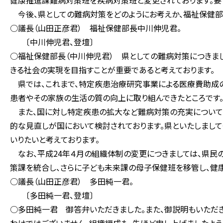
健康推進課難病対策班を疾病対策班と変更されております。要す
今後、県としての難病対策をどのようにお考えか、福祉保健部
○議長（山田正彦君） 福祉保健部長中川伸児君。
〔中川伸児君、登壇〕
○福祉保健部長（中川伸児君） 県としての難病対策につきま
きる社会の実現を目指すことが重要であると考えております。
県では、これまで、特定疾患治療研究事業による医療費助成の
患者やその家族の生活の質の向上に取り組んできたところです
また、国に対し特定疾患の拡大など難病対策の充実について
的な見直しが国において検討されております。県といたしまし
いりたいと考えております。
なお、平成24年４月の組織体制の変更につきましては、県民
策課を統合し、さらに子ども未来課の母子保健班を移管し、健
○議長（山田正彦君） 多田純一君。
〔多田純一君、登壇〕
○多田純一君 御答弁いただきました。また、御説明もいただき