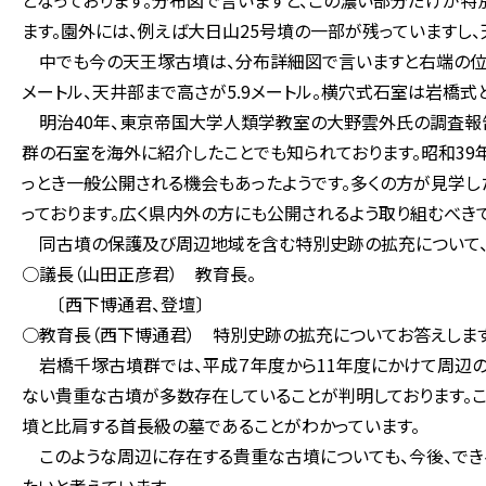
となっております。分布図で言いますと、この濃い部分だけが特
ます。園外には、例えば大日山25号墳の一部が残っていますし
中でも今の天王塚古墳は、分布詳細図で言いますと右端の位置に
メートル、天井部まで高さが5.9メートル。横穴式石室は岩橋
明治40年、東京帝国大学人類学教室の大野雲外氏の調査報告に
群の石室を海外に紹介したことでも知られております。昭和3
っとき一般公開される機会もあったようです。多くの方が見学し
っております。広く県内外の方にも公開されるよう取り組むべき
同古墳の保護及び周辺地域を含む特別史跡の拡充について、
○議長（山田正彦君） 教育長。
〔西下博通君、登壇〕
○教育長（西下博通君） 特別史跡の拡充についてお答えします
岩橋千塚古墳群では、平成７年度から11年度にかけて周辺
ない貴重な古墳が多数存在していることが判明しております。こ
墳と比肩する首長級の墓であることがわかっています。
このような周辺に存在する貴重な古墳についても、今後、でき