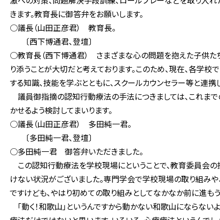
激への対策、問題解決手段訓練、ロールプレーなどを取り入れ
きます。教育長に御答弁をお願いします。
○議長（山田正彦君） 教育長。
〔西下博通君、登壇〕
○教育長（西下博通君） さまざまな心の問題を抱えた子供たち
り添うことが大切だと考えております。このため、現在、各学校
する知識、技能を学ぶとともに、スクールカウンセラー等と連携
議員御指摘の認知行動療法の手法につきましては、これまで
かせるよう検討してまいります。
○議長（山田正彦君） 多田純一君。
〔多田純一君、登壇〕
○多田純一君 御答弁いただきました。
この認知行動療法を学校現場にということで、教育委員会の担
けない状況がございました。専門学会で学校現場の取り組みや
ですけども、やはり初めての取り組みとしてなかなか前に進もう
「動く！和歌山」というんですから動かない和歌山にならないよ