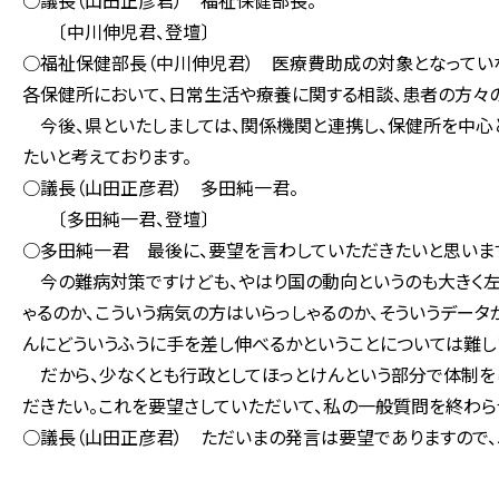
○議長（山田正彦君） 福祉保健部長。
〔中川伸児君、登壇〕
○福祉保健部長（中川伸児君） 医療費助成の対象となってい
各保健所において、日常生活や療養に関する相談、患者の方々
今後、県といたしましては、関係機関と連携し、保健所を中心
たいと考えております。
○議長（山田正彦君） 多田純一君。
〔多田純一君、登壇〕
○多田純一君 最後に、要望を言わしていただきたいと思いま
今の難病対策ですけども、やはり国の動向というのも大きく左
ゃるのか、こういう病気の方はいらっしゃるのか、そういうデータ
んにどういうふうに手を差し伸べるかということについては難し
だから、少なくとも行政としてほっとけんという部分で体制をし
だきたい。これを要望さしていただいて、私の一般質問を終わら
○議長（山田正彦君） ただいまの発言は要望でありますので