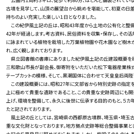
公園内１周約３キロ、徒歩で約80分、ほとんど舗装されていな
古墳を見学して、山頂の展望台から眺めを堪能して、初夏の日
持ちのよい充実した楽しい１日となりました。
この紀伊風土記の丘は、昭和43年度から土地の公有化と整備が
42年が経過します。考古資料、民俗資料を収集・保存し、その
に詠まれている植物を栽培した万葉植物園や花木園など樹木が
れ、広く親しまれております。
県立図書館の書庫にありました紀伊風土記の丘建設概要を確
三和歌山市長が副会長、御寄附をいただいた松下電器産業株式
テープカットの模様、そして、黒潮国体に合わせて天皇皇后両陛
この建設概要には、昭和27年に文部省から特別史跡の指定
上に極めて貴重な遺跡であること、この貴重な史跡周辺にも開
上げ、環境を整備して、永久に後世に伝承する目的のもと、５カ
たと記されております。
風土記の丘としては、宮崎県の西都原古墳群、埼玉県・埼玉古
重な文化財となっております。地方拠点史跡等総合整備事業と