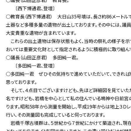
○議長（山田正彦君） 教育長。
〔西下博通君、登壇〕
○教育長（西下博通君） 大日山35号墳は、長さ約86メート
土器など多種多量の遺物が出土しております。その中には、議
大変貴重な遺物が含まれています。
これらの出土遺物は保存状態もよく、当時の祭礼の様子を示す
おいては重要文化財として指定されるように積極的に取り組んで
○議長（山田正彦君） 多田純一君。
〔多田純一君、登壇〕
○多田純一君 ぜひその気持ちで進めていただいて、できれば
思っております。
そして、４点目でございますけども、先ほど詳細図を見ていた
名ですけども、岩橋を中心として私の住んでいる鳴神や日前宮の
ります。昭和58年から測量を開始し、平成19年からは地上３Ｄ
行い、その測量図も完成していると伺っております。
岩橋千塚古墳群は、５世紀から７世紀にかけて築造され、現在、