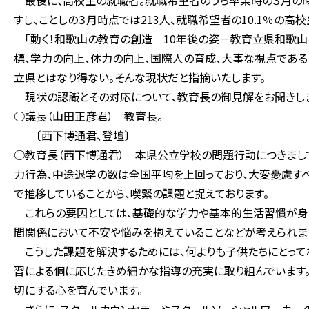
最後に、高校生の就職者。就職希望者のうち卒業時の３月の時
すし、ことしの３月時点では213人、就職希望者の10.1％の高
「動く！和歌山の教育の創造 10年後の姿－教育立県和歌山
標、学力の向上、体力の向上、国際人の育成、大事な視点である
立県とはなり得ない。そんな現状だと指摘いたします。
現状の認識とその対応について、教育長の御見解をお聞きしま
○議長（山田正彦君） 教育長。
〔西下博通君、登壇〕
○教育長（西下博通君） 本県公立学校の問題行動につきまし
力行為、中途退学の数は全国平均を上回っており、大変憂慮す
で推移していることから、喫緊の課題と捉えております。
これらの要因としては、基礎的な学力や基本的生活習慣が身に
間関係において不安や悩みを抱えていることなどが考えられま
こうした課題を解決するためには、何よりも子供たちにとって
習による個に応じたきめ細かな指導の充実に取り組んでいます
切にする心を育んでいます。