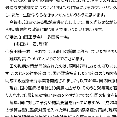
そのため、青少年の問題行動に対しては、教育現場での対応は
最適な支援機関につなぐとともに、専門家によるカウンセリング
し、また一生懸命やらなきゃいかんというふうに思います。
今後も、知事である私が主導いたしまして、目を光らせながら
らも、効果的な政策に取り組んでまいりたいと思います。
○議長（山田正彦君） 多田純一君。
〔多田純一君、登壇〕
○多田純一君 それでは、３番目の質問に移らしていただきたい
難病対策についてということでございます。
国の難病対策が開始されたのは、昭和47年にさかのぼります。
す。このときの対象疾患は、国が難病指定した24疾患のうち医
助成する治療研究事業を開始されました。以来40年、国の医療
現在、国の難病指定は130疾患に広がり、そのうち56疾患が
り入れれば、最初の対象14疾患を外すだけでなく、国の制度を
毎年、国に対して予算や施策要望を行っていますが、平成20
の予算要望に難病対策を入れた年に難病・感染症対策課、難病