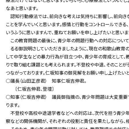
療法だけではないと思います。いろいろ、心療療法というんでし
なあと思います。
認知行動療法では、前向きな考えは気持ちに影響し、前向きな
ことを学んでいくと思います。感情と行動をコントロールできる
いうふうに思いますんで、重ねてお願いを申し上げたいと思いま
この教育問題の最後に、青少年の問題行動への対応についてと
るる御説明さしていただきましたように、現在の和歌山教育の
して中学生などの暴力行為が目立つ中、青少年の育成として、
りで取り組む課題とも考えられます。不登校や中退、そのことが
つながっております。仁坂知事の御見解をお願い申し上げたいと
○議長（山田正彦君） 知事仁坂吉伸君。
〔仁坂吉伸君、登壇〕
○知事（仁坂吉伸君） 議員御指摘の、青少年問題は大変重要
ります。
不登校や高校中途退学者などへの対応は、次代を担う青少年
察などの関係機関が、それぞれの役割と責任を果たしながら、