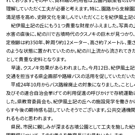
れております。その中で、資料館の利用者は公園内散策者の10
理解していただく工夫が必要と考えます。特に、園路から支線
満足感を高め、史跡文化を楽しんでいただくことを紀伊風土記の
紀伊風土記の丘にもう１つ貴重な財産がふえました。写真の上の
水害の直後に、紀の川で古墳時代のクスノキの巨木が見つかり
定樹齢は約350年、幹周り約12メーター、高さ約７メートル、重さ
のような状態に置かれていたのか。紀の川上流から流されてき
として貴重な史料となります。
早速、クスノキ効果があらわれました。今月12日、紀伊風土
交通を担当する県企画部や路線バスの活用を促していただいた
平成24年10月からバス路線廃止の対象になりました。こと
及びその連合自治会挙げての利用促進の呼びかけで存続運動に
した。県教育委員会も、紀伊風土記の丘への施設見学を働きかけ
らす今後の期待感も話していたそうでございます。公共交通機
れるものと思われます。
県民、市民に親しみが深まる古墳公園として工夫を施した紀