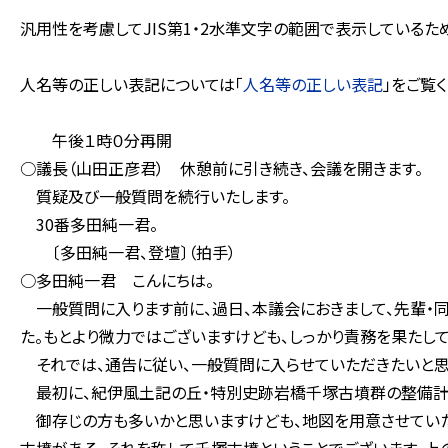
汎用性を考慮してJIS第1・2水準文字の範囲で表示している
人名等の正しい表記については「
人名等の正しい表記
」をご覧く
午後１時０分再開
○議長（山田正彦君） 休憩前に引き続き、会議を開きます。
質疑及び一般質問を続行いたします。
30番多田純一君。
〔多田純一君、登壇〕（拍手）
○多田純一君 こんにちは。
一般質問に入ります前に、過日、本議会におきまして、先輩・
た。もとより微力ではございますけども、しっかり責務を果たして
それでは、通告に従い、一般質問に入らせていただきたいと思
最初に、紀伊風土記の丘・特別史跡岩橋千塚古墳群の整備計
御存じの方も多いかと思いますけども、地図を用意させていた