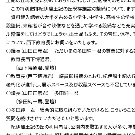
土記の丘再発見に努めておられます。しかし、施設そのものは、
この特別史跡紀伊風土記の丘既存施設の整備について、まず
資料館入館者の大半を占める小学生、中学生、高校生の学校
設整備、来館者が音や映像などを通して学べる設備なども充実
ル整備をしてはどうでしょうか。出土品もふえ、その管理、保存
について、西下教育長にお伺いをいたします。
○議長（山田正彦君） ただいまの多田純一君の質問に対する
教育長西下博通君。
〔西下博通君、登壇〕
○教育長（西下博通君） 議員御指摘のとおり、紀伊風土記の丘
老朽化が進行し、展示スペース及び収蔵スペースも不足していま
○議長（山田正彦君） 多田純一君。
〔多田純一君、登壇〕
○多田純一君 総合的に取り組んでいただけると、こういうこと
質問を続けさせていただきたいと思います。
紀伊風土記の丘の利用者は、公園内を散策する人が多く、年間2