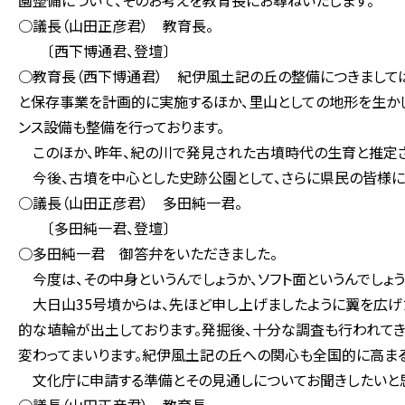
園整備について、そのお考えを教育長にお尋ねいたします。
○議長（山田正彦君） 教育長。
〔西下博通君、登壇〕
○教育長（西下博通君） 紀伊風土記の丘の整備につきまして
と保存事業を計画的に実施するほか、里山としての地形を生か
ンス設備も整備を行っております。
このほか、昨年、紀の川で発見された古墳時代の生育と推定さ
今後、古墳を中心とした史跡公園として、さらに県民の皆様にわ
○議長（山田正彦君） 多田純一君。
〔多田純一君、登壇〕
○多田純一君 御答弁をいただきました。
今度は、その中身というんでしょうか、ソフト面というんでしょ
大日山35号墳からは、先ほど申し上げましたように翼を広げ
的な埴輪が出土しております。発掘後、十分な調査も行われて
変わってまいります。紀伊風土記の丘への関心も全国的に高ま
文化庁に申請する準備とその見通しについてお聞きしたいと思