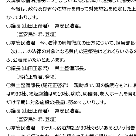
大規模な宿泊施設につきましては、観光部局と連携して施設の
今後は、政令及び省令の施行を待って対象施設を確定した上
なっております。
○議長（山田正彦君） 冨安民浩君。
〔冨安民浩君、登壇〕
○冨安民浩君 今、法律の周知徹底の仕方について、担当部長
次に、この法律の対象となる県内の建築物はどれくらいあるの
ら、公表願いたいと思います。
○議長（山田正彦君） 県土整備部長。
〔尾花正啓君、登壇〕
○県土整備部長（尾花正啓君） 現時点で、国の説明をもとに県
は約30棟、物販店舗は約10棟、病院、幼稚園、老人ホームを含
だけ早期に対象施設の把握に努めてまいります。
○議長（山田正彦君） 冨安民浩君。
〔冨安民浩君、登壇〕
○冨安民浩君 ホテル、宿泊施設が30棟ぐらいあるという報