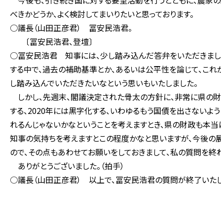
今後も、引き続き国に対する要望活動を行うとともに、農家の
べきかどうか、よく検討してまいりたいと思っております。
○議長（山田正彦君） 冨安民浩君。
〔冨安民浩君、登壇〕
○冨安民浩君 知事には、少し踏み込んだ答弁をいただきまし
する中で、過去の補助基準とか、あるいは公平性を論じて、これ
し踏み込んでいただきたいなという思いもいたしました。
しかし、先週末、閣議決定された骨太の方針に、非常に県の財政
する、2020年には黒字化する、いわゆるもう国債を出さないよ
れるんじゃないかなということを考えますとき、県の財政も本当
知事の気持ちを考えますとこの程度かなと思いますが、今後の
ので、その点もあわせてお願いをしておきまして、私の質問を終わ
ありがとうございました。（拍手）
○議長（山田正彦君） 以上で、冨安民浩君の質問が終了いたし