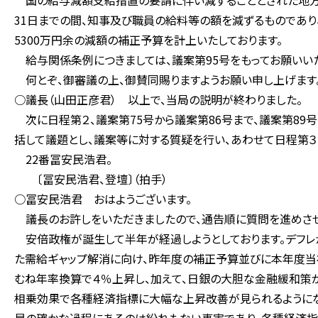
国の給与減額支給措置の要請に伴い減ずることとされた地方交
31日までの間、知事及び職員の給料等の額を減ずるものであり、
5300万円余の減額の補正予算を計上いたしております。
給与関係条例につきましては、議案第95号をもってお願いいた
何とぞ、御審議の上、御賛同賜りますようお願い申し上げます
○議長（山田正彦君） 以上で、当局の説明が終わりました。
次に日程第２、議案第75号から議案第86号まで、議案第89
括して議題とし、議案等に対する質疑を行い、あわせて日程第３
22番冨安民浩君。
〔冨安民浩君、登壇〕（拍手）
○冨安民浩君 おはようございます。
議長のお許しをいただきましたので、通告順に質問を進めさせ
安倍政権が誕生して半年が経過しようとしております。デフレか
た需給ギャップ解消に向け、昨年度の補正予算並びに本年度当
むね年率換算で４％上昇し、加えて、日銀の大胆な金融緩和策
相乗効果で各種経済指標に大幅な上昇改善が見られるようにな