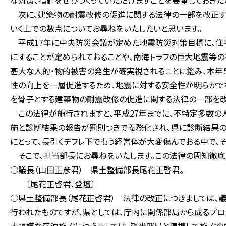
な対策、指針をぜひつくっていただけますことを要望しておきた
次に、建築物の耐震改修の促進に関する法律の一部を改正す
いく上での数点についてお尋ねをいたしたいと思います。
平成17年に中央防災会議が定めた地震防災対策目標に、住
にすることが定められておることや、南海トラフの巨大地震等
甚大な人的・物的被害の発生が確実視されることに鑑み、本年
性の向上を一層促進するため、地震に対する安全性が明らか
を骨子とする建築物の耐震改修の促進に関する法律の一部を改正
この法律が施行されますと、平成27年までに、不特定多数
施と診断結果の報告が罰則つきで義務化され、県に診断結果の
にとって、長引くデフレ下でもう経営体が大変傷んでおる中で、
そこで、担当部長にお尋ねをいたします。この法律の周知徹底
○議長（山田正彦君） 県土整備部長尾花正啓君。
〔尾花正啓君、登壇〕
○県土整備部長（尾花正啓君） 法律の改正につきましては、
行われたものですが、県としては、庁内に関係部局から成るプロ