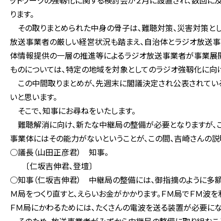
ットワークの強靱化に関する検討会が２月に設置され、数回に
ります。
その取りまとめられた中身の骨子は、難聴対策、災害対策とし
放送事業者の厳しい経営状況も踏まえ、自治体とラジオ放送事
体情報提供の一層の推進等によるラジオ放送事業者が事業展
ものについては、特定の地域を対象としてのラジオ強靱化に向け
この中間取りまとめが、先週末に閣議決定され公表されてい
いと思います。
そこで、知事にお尋ねをいたします。
難聴解消に向け、新たな中継局の整備が必要となりますが、こ
事業体にはその能力がないということが、この間、吉崎さんの説
○議長（山田正彦君） 知事。
〔仁坂吉伸君、登壇〕
○知事（仁坂吉伸君） 中継局の整備には、御指摘のように多額
Ｍ局をつくり直すと、えらいお金がかかります。ＦＭ局でＦＭ波
ＦＭ局にかわるためには、たくさんの電波を送る装置が必要にな