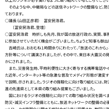
以上のラジオが必ず聞けるように取り組んでいるところでござい
そのような中、中継局などの送信ネットワークの整備など、防
ております。
○議長（山田正彦君） 冨安民浩君。
〔冨安民浩君、登壇〕
○冨安民浩君 時折しも先月、我が国の放送行政の、実質、
に参加させていただく機会がございました。ちょうど知事も御出
吉崎氏は、おおむね１時間余りにわたって、「放送のこれから」
方針等について講演されましたが、その中で、東日本大震災の
かにされました。
また、災害発生時、平時利便性に大きく寄与する携帯電話やイ
た近年、インターネット等の急激な普及でメディア形態が激変
で説明、示されました。ラジオの強靱化に向け取り組むには、財
進の先進県として本県の取り組み提案もございました。
国におけるラジオの強靱化に向けての取り組み状況を調べま
防災・減災インフラ整備とともに、放送ネットワークの整備の必