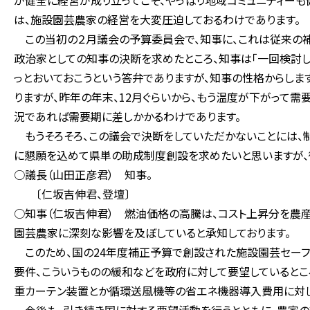
が健全に経営が成り立ってこそ、やっぱり地域コミュニティーも
は、施設園芸農家の経営を大変圧迫しておるわけであります。
この当初の２月議会の予算委員会で、知事に、これは従来の
政治家としての知事の決断を求めたところ、知事は「一回検討し
っとおいておこうという答弁でありますが、知事の性格からしま
りますが、昨年の年末、12月ぐらいから、もう温度が下がって需
況であれば需要期に差しかかるわけであります。
もうそろそろ、この議会で決断をしていただかないことには、制
に懇願を込めて県単の助成制度創設を求めたいと思いますが、
○議長（山田正彦君） 知事。
〔仁坂吉伸君、登壇〕
○知事（仁坂吉伸君） 燃油価格の高騰は、コスト上昇分を農
園芸農家に深刻な影響を及ぼしていると承知しております。
このため、国の24年度補正予算で創設された施設園芸セーフ
要件、こういうものの緩和などを政府に対して要望しているとこ
重カーテン装置とか循環送風機等の省エネ機器導入費用に対し