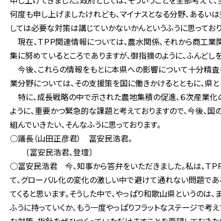
申し上げてきました。政府としては、そういうことを全部考えて
何度も申し上げましたけれども、マイナスとなる分野、あるいは
しては必要な対策は講じていかないかんというふうに思っており
現在、ＴＰＰ関連情報については、農水関係、それから商工業関
集に努めているところでありますが、御指摘のように、ふんどし
今後、これらの情報をもとに本県への影響について十分精査
業分野については、その支援策を国に働きかけるとともに、県と
特に、成長戦略の中で示された農地集積の促進、６次産業化の
ように、重要かつ緊急的な課題と考えておりますので、今後、国
組んでいきたい、そんなふうに思っております。
○議長（山田正彦君） 冨安民浩君。
〔冨安民浩君、登壇〕
○冨安民浩君 今、知事から答弁をいただきました。私は、ＴＰ
て、グローバル化の変化の激しい中で避けて通れない問題であ
てくると思います。そうした中で、やっぱり和歌山県というのは
ふうに持っていくか、もう一度やっぱりフラットなステージで考