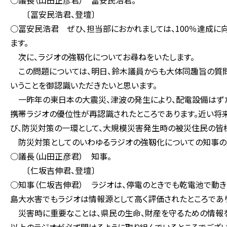
○議長（山田正彦君） 冨安民浩君。
〔冨安民浩君、登壇〕
○冨安民浩君 ぜひ、担当部におかれましては、100％達成に
ます。
次に、ラジオの強靱化についてお尋ねをいたします。
この問題については、明日、鈴木議員からも大体同趣旨の質問
いうことを御認識いただきたいと思います。
一昨年の東日本の大震災、津波の発生により、配電設備はず
携帯ラジオの優位性が再認識されたところであります。近い将
び、防災対策の一環として、大規模災害発生時の被災住民の皆
防災対策としてのいわゆるラジオの強靱化についての知事の
○議長（山田正彦君） 知事。
〔仁坂吉伸君、登壇〕
○知事（仁坂吉伸君） ラジオは、停電のときでも乾電池で動
島大水害でもラジオは情報源として高く評価されたところであり
災害時に重要なことは、県民の生命、財産を守るための情報を