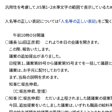
汎用性を考慮してJIS第1・2水準文字の範囲で表示している
人名等の正しい表記については「
人名等の正しい表記
」をご覧く
午前10時０分開議
○議長（山田正彦君） これより本日の会議を開きます。
この際、報告いたします。
議案の追加提出がありました。
日程第１、議案第89号から議案第95号までを一括して議題と
議案は、お手元に配付しております。
まず、当局の説明を求めます。
知事仁坂吉伸君。
〔仁坂吉伸君、登壇〕
○知事（仁坂吉伸君） ただいま上程されました諸議案の提案
今回、追加提案をいたしました議案は、いずれも職員の給料