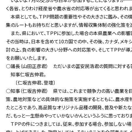
いよいよ７月の交渉から日本が参加することになりますが──
く各省、とりわけ経産省や農水省の対応等が出てくると思われま
本県としても、ＴＰＰ問題の重要性やその大きさに鑑み、その
集のルートもお持ちだと思いますが、情報収集体制の強化策を
また、県において、ＴＰＰに参加した場合の本県農業への影響試
その当時は、日本を含めて10カ国での中、その後、カナダ、メキ
討の上、負の影響の大きい分野への対応策や、そしてＴＰＰが
をお願いいたします。
○議長（山田正彦君） ただいまの冨安民浩君の質問に対する
知事仁坂吉伸君。
〔仁坂吉伸君、登壇〕
○知事（仁坂吉伸君） 県では、これまで競争力の高い農業を目
策、農地対策などの具体的な施策を実施するとともに、農水産
たところであり、高品質なオリジナル品種の開発、普及や新たな
だ、もっと一生懸命やっていかないかんというふうに思っておりま
ＴＰＰの件につきましては、従来、参加する場合、参加しない場