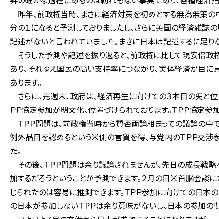
昇の確かな過程にあるのは紛れもない事実であり、各種経済指
昨年、前政権当時、まさに経済対策を初めとする無為無策の中で
分の１になると予測しておりましたし、さらに英国の経済雑誌の「
記述がないと言われていました。まさに日本は記述するに足り
そうした予測や記述を振り返ると、前政権に比して現安倍政
あり、それゆえ国民の高い支持率につながり、実体経済が目に見
あります。
さらに、先週末、政府は、経済再生に向けての３本目の矢と位
ＰＰ協定参加が明文化、位置づけられております。ＴＰＰ協定参
ＴＰＰ問題は、前政権当時から賛否両論相まっての議論の中で
例外品目を認めるという米側の言質を得、与党内のＴＰＰ交渉参
た。
その後、ＴＰＰ問題は余り議論されませんが、先日の成長戦略
加するだろうということが予測できます。２月の日米首脳会談に
じられたのは容易に推測できます。ＴＰＰ参加に向けての日本の
の日本が参加しないＴＰＰは余り意味がないし、日本の参加のも