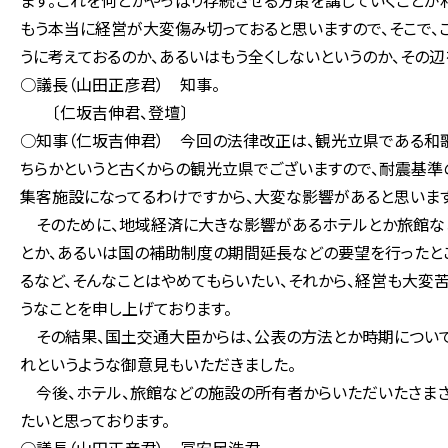
ます。これを何とかやっぱり存続させる方策を講じていくこと
もう本当に経営が大変傷み切っておると思いますので、そこで
うに考えておるのか、あるいはもう全くしないというのか、その
○議長（山田正彦君） 知事。
〔仁坂吉伸君、登壇〕
○知事（仁坂吉伸君） 今回の法律改正は、観光立県である和歌
ちらかというと古くからの観光立県でございますので、耐震基準
集客施設になってるわけですから、大変な影響があると思います
そのために、地域経済に大きな影響があるホテルとか旅館な
とか、あるいは国の補助制度の期間延長などの要望を行ったと
るなど、そんなことはやめてもらいたい、それから、経営も大変
うなことを申し上げております。
その結果、国土交通大臣からは、公表の方法とか時期について
れというような御意見もいただきました。
今後、ホテル、旅館などの施設の所有者からいただいたさまざ
たいと思っております。