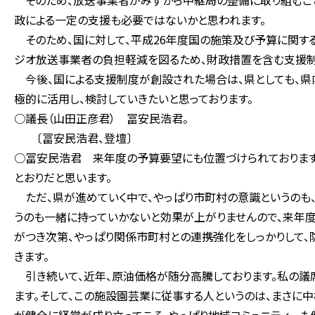
そのため、放送事業者がみずから中継局の整備に取り組むこと
政による一定の支援も必要ではないかと思われます。
そのため、国に対して、平成26年度国の施策及び予算に関す
ジオ放送事業者の負担軽減を図るため、財政措置を含む支援制
今後、国による支援制度が創設された場合は、県としても、県
極的に活用し、検討していきたいと思っております。
○議長（山田正彦君） 冨安民浩君。
〔冨安民浩君、登壇〕
○冨安民浩君 来年度の予算要望にも位置づけられております
とおりだと思います。
ただ、県が進めていく中で、やっぱり市町村の意識というのも、
うのも一緒に持っていかないと効果が上がりませんので、来年度
がつき次第、やっぱり関係市町村との連携強化をしっかりして
きます。
引き続いて、近年、原油価格が随分高騰しております。私の議
ます。そして、この施設園芸業に従事する人というのは、まさに