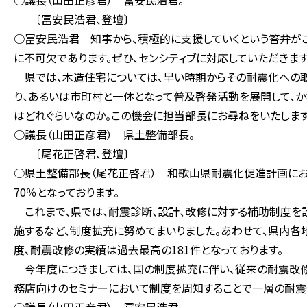
○議長（山田正彦君） 冨安民浩君。
〔冨安民浩君、登壇〕
○冨安民浩君 知事から、積極的に支援していくという答弁がご
に不可欠であります。ぜひ、センシティブに対応していただきます
県では、木造住宅については、早い時期からその耐震化への取
り、あるいは市町村と一体となって普及啓発活動を展開して、
はどれぐらいなのか。この機会に担当部長にお尋ねをいたします
○議長（山田正彦君） 県土整備部長。
〔尾花正啓君、登壇〕
○県土整備部長（尾花正啓君） 和歌山県耐震化促進計画におい
70％となっております。
これまで、県では、耐震診断、設計、改修に対する補助制度を
施するなど、制度拡充に努めてまいりました。あわせて、県内
度、耐震改修の実績は過去最高の181件となっております。
今年度につきましては、国の制度拡充に伴い、従来の耐震改修
務店向けのセミナーにおいて制度を周知することで一層の耐震