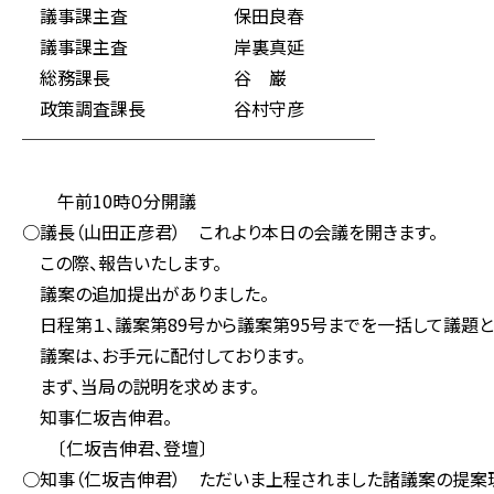
議事課主査 保田良春
議事課主査 岸裏真延
総務課長 谷 巌
政策調査課長 谷村守彦
────────────────────
午前10時０分開議
○議長（山田正彦君） これより本日の会議を開きます。
この際、報告いたします。
議案の追加提出がありました。
日程第１、議案第89号から議案第95号までを一括して議題と
議案は、お手元に配付しております。
まず、当局の説明を求めます。
知事仁坂吉伸君。
〔仁坂吉伸君、登壇〕
○知事（仁坂吉伸君） ただいま上程されました諸議案の提案