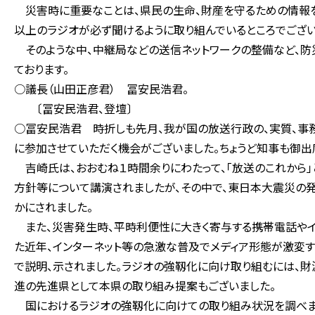
災害時に重要なことは、県民の生命、財産を守るための情報を
以上のラジオが必ず聞けるように取り組んでいるところでござい
そのような中、中継局などの送信ネットワークの整備など、防
ております。
○議長（山田正彦君） 冨安民浩君。
〔冨安民浩君、登壇〕
○冨安民浩君 時折しも先月、我が国の放送行政の、実質、
に参加させていただく機会がございました。ちょうど知事も御出
吉崎氏は、おおむね１時間余りにわたって、「放送のこれから」
方針等について講演されましたが、その中で、東日本大震災の
かにされました。
また、災害発生時、平時利便性に大きく寄与する携帯電話やイ
た近年、インターネット等の急激な普及でメディア形態が激変
で説明、示されました。ラジオの強靱化に向け取り組むには、財
進の先進県として本県の取り組み提案もございました。
国におけるラジオの強靱化に向けての取り組み状況を調べま