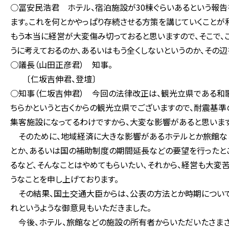
○冨安民浩君 ホテル、宿泊施設が30棟ぐらいあるという報
ます。これを何とかやっぱり存続させる方策を講じていくこと
もう本当に経営が大変傷み切っておると思いますので、そこで
うに考えておるのか、あるいはもう全くしないというのか、その
○議長（山田正彦君） 知事。
〔仁坂吉伸君、登壇〕
○知事（仁坂吉伸君） 今回の法律改正は、観光立県である和歌
ちらかというと古くからの観光立県でございますので、耐震基準
集客施設になってるわけですから、大変な影響があると思います
そのために、地域経済に大きな影響があるホテルとか旅館な
とか、あるいは国の補助制度の期間延長などの要望を行ったと
るなど、そんなことはやめてもらいたい、それから、経営も大変
うなことを申し上げております。
その結果、国土交通大臣からは、公表の方法とか時期について
れというような御意見もいただきました。
今後、ホテル、旅館などの施設の所有者からいただいたさまざ