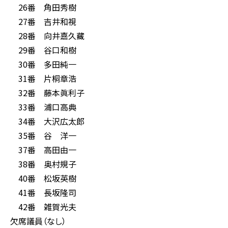
26番 角田秀樹
27番 吉井和視
28番 向井嘉久藏
29番 谷口和樹
30番 多田純一
31番 片桐章浩
32番 藤本眞利子
33番 浦口高典
34番 大沢広太郎
35番 谷 洋一
37番 高田由一
38番 奥村規子
40番 松坂英樹
41番 長坂隆司
42番 雑賀光夫
欠席議員（なし）