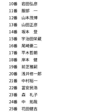
10番 岩田弘彦
11番 服部 一
12番 山本茂博
13番 山田正彦
14番 坂本 登
15番 宇治田栄蔵
16番 尾崎要二
17番 平木哲朗
18番 岸本 健
19番 前芝雅嗣
20番 浅井修一郎
21番 中村裕一
22番 冨安民浩
23番 森 礼子
24番 中 拓哉
25番 花田健吉