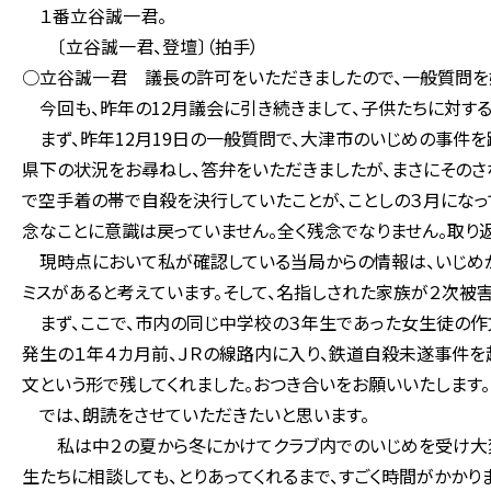
１番立谷誠一君。
〔立谷誠一君、登壇〕（拍手）
○立谷誠一君 議長の許可をいただきましたので、一般質問を
今回も、昨年の12月議会に引き続きまして、子供たちに対する
まず、昨年12月19日の一般質問で、大津市のいじめの事件を
県下の状況をお尋ねし、答弁をいただきましたが、まさにそのさ
で空手着の帯で自殺を決行していたことが、ことしの３月になっ
念なことに意識は戻っていません。全く残念でなりません。取り
現時点において私が確認している当局からの情報は、いじめが
ミスがあると考えています。そして、名指しされた家族が２次被
まず、ここで、市内の同じ中学校の３年生であった女生徒の作
発生の１年４カ月前、ＪＲの線路内に入り、鉄道自殺未遂事件を
文という形で残してくれました。おつき合いをお願いいたします。
では、朗読をさせていただきたいと思います。
私は中２の夏から冬にかけてクラブ内でのいじめを受け大変な
生たちに相談しても、とりあってくれるまで、すごく時間がかかり