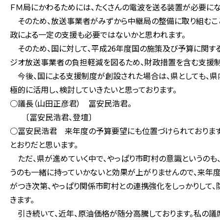
ＦＭ局にかわるためには、たくさんの電波を送る装置が必要にな
そのため、放送事業者がみずから中継局の整備に取り組むこと
政による一定の支援も必要ではないかと思われます。
そのため、国に対して、平成26年度国の施策及び予算に関す
ジオ放送事業者の負担軽減を図るため、財政措置を含む支援制
今後、国による支援制度が創設された場合は、県としても、県
極的に活用し、検討していきたいと思っております。
○議長（山田正彦君） 冨安民浩君。
〔冨安民浩君、登壇〕
○冨安民浩君 来年度の予算要望にも位置づけられております
とおりだと思います。
ただ、県が進めていく中で、やっぱり市町村の意識というのも、
うのも一緒に持っていかないと効果が上がりませんので、来年度
がつき次第、やっぱり関係市町村との連携強化をしっかりして
きます。
引き続いて、近年、原油価格が随分高騰しております。私の議