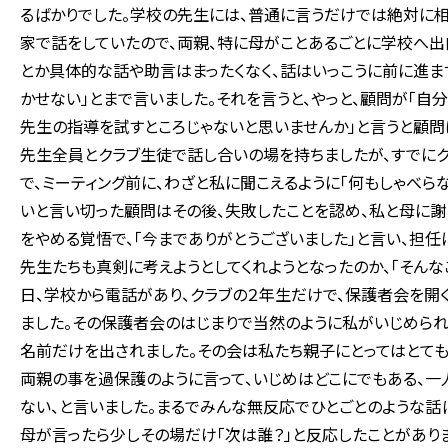
るばかりでした。学校の先生には、普通に言うだけでは絶対に
家で話をしていたので、両親、特に母がことあるごとに学校へ出
とか具体的な話や助言はまったくなく、話はいっこうに前に進ま
かせない」とまで言いました。それを言うと、やっと、顧問が「自
先生の指導を試すところじゃないと思いませんか」と言うと顧問
先生全員とクラブ生徒で話し合いの場を持ちましたが、すでにク
で、ミーティング前に、わざと私に聞こえるように「何もしゃべ
いと言い切った顧問はその後、失敗したことを認め、私と母に謝り
をやめる覚悟で、「今までありがとうございました」と言い、担任
先生たちも真剣に考えようとしてくれようとなったのか、「そんな
日、学校から電話があり、クラブの２年生だけで、保護者会を開
ました。その保護者会のはじまりで当然のように私がいじめら
名前だけを出されました。その会は私たち親子にとってはとても
両親の事を過保護のように言って、いじめはどこにでもある、一
ない、と言いました。まるでみんな無反応でひとごとのような話
母が言ったら少しその場だけ「次は誰？」と反応したことがあり