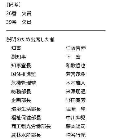
〔備考〕
36番 欠員
39番 欠員
────────────────────
説明のため出席した者
知事 仁坂吉伸
副知事 下 宏
知事室長 和歌哲也
国体推進監 若宮茂樹
危機管理監 木村雅人
総務部長 米澤朋通
企画部長 野田寛芳
環境生活部長 塩崎 望
福祉保健部長 中川伸児
商工観光労働部長 藤本陽司
農林水産部長 増谷行紀