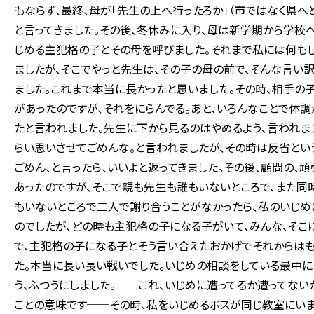
もならず、最終、母が「先生の上へ行ったろか」（市ではなく県へ
と言ってきました。その後、冬休みに入り、母は新学期から学校へ
じめる主犯格の子とその母を呼びました。それまで私には何も
ましたが、そこでやっと先生は、その子の母の前で、そんな言い訳
ました。これまで本当に長かったと思いました。その時、相手の子
があったのですが、それをにらんでる。あと、いろんなことで体
たと言われました。先生に下から見るのはやめるよう、言われま
らい思いさせてごめんな。と言われましたが、その時は反省とい
ごめん、と言ったら、いいよと返ってきました。その後、顧問の、
あったのですが、そこで親も先生も誰もいないところで、また同
もいないところで二人で謝り合うことがなかったら、私のいじめ
のでしたが、どの時も主犯格の子になる子がいて、みんな、そこに
で、主犯格の子になる子とそう言い合えたおかげでそれからはも
た。本当に長い長い戦いでした。いじめの相談をしている最中に
う、ふつうにしました。──これ、いじめに遭ってるか遭ってない
ことの意味です──その時、私をいじめるボスが同じ教室にいま