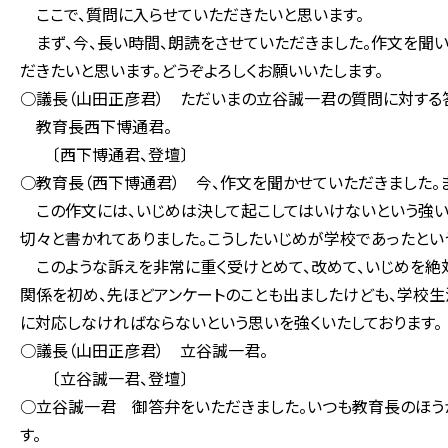
ここで、質問に入らせていただきたいと思います。
まず、今、長い時間、朗読をさせていただきました。作文を聞
だきたいと思います。どうぞよろしくお願いいたします。
○議長（山田正彦君） ただいまの立谷誠一君の質問に対する
教育長西下博通君。
〔西下博通君、登壇〕
○教育長（西下博通君） 今、作文を聞かせていただきました。
この作文には、いじめは決して起こしてはいけないという強い
切々と書かれてありました。こうしたいじめが学校であったとい
このような訴えを非常に重く受けとめて、改めて、いじめを絶
関係を初め、先ほどアンケートのことも出ましたけども、学校生
に対応しなければならないという思いを強くいたしております。
○議長（山田正彦君） 立谷誠一君。
〔立谷誠一君、登壇〕
○立谷誠一君 御答弁をいただきました。いつも教育長のほう
す。