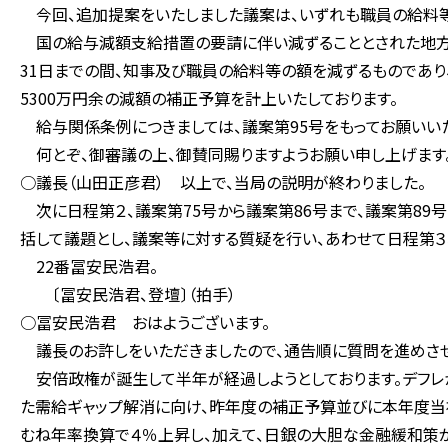
今回、追加提案をいたしました議案は、いずれも職員の給料
国の給与減額支給措置の要請に伴い減ずることとされた地方交
31日までの間、知事及び職員の給料等の額を減ずるものであり、
5300万円余の減額の補正予算を計上いたしております。
給与関係条例につきましては、議案第95号をもってお願いいた
何とぞ、御審議の上、御賛同賜りますようお願い申し上げます
○議長（山田正彦君） 以上で、当局の説明が終わりました。
次に日程第２、議案第75号から議案第86号まで、議案第89
括して議題とし、議案等に対する質疑を行い、あわせて日程第３
22番冨安民浩君。
〔冨安民浩君、登壇〕（拍手）
○冨安民浩君 おはようございます。
議長のお許しをいただきましたので、通告順に質問を進めさせ
安倍政権が誕生して半年が経過しようとしております。デフレか
た需給ギャップ解消に向け、昨年度の補正予算並びに本年度当
むね年率換算で４％上昇し、加えて、日銀の大胆な金融緩和策