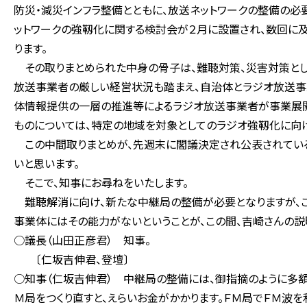
防災・減災インフラ整備とともに、放送ネットワークの整備の必
ットワークの強靱化に関する検討会が２月に設置され、数回に
ります。
その取りまとめられた中身の骨子は、難聴対策、災害対策とし
放送事業者の厳しい経営状況も踏まえ、自治体とラジオ放送事
体情報提供の一層の推進等によるラジオ放送事業者が事業展
ものについては、特定の地域を対象としてのラジオ強靱化に向け
この中間取りまとめが、先週末に閣議決定され公表されてい
いと思います。
そこで、知事にお尋ねをいたします。
難聴解消に向け、新たな中継局の整備が必要となりますが、こ
事業体にはその能力がないということが、この間、吉崎さんの説
○議長（山田正彦君） 知事。
〔仁坂吉伸君、登壇〕
○知事（仁坂吉伸君） 中継局の整備には、御指摘のように多額
Ｍ局をつくり直すと、えらいお金がかかります。ＦＭ局でＦＭ波