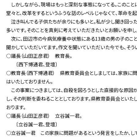
しかしながら、現場はもっと深刻な事態になってる。このこと
堂々と、改革をするというふうな話のレベルじゃなくて、革命を
泣き叫んでる子供たちが余りにも多いと。私が少し聞き回った
多いです。そのことを真剣に考えていただきたいとお願いを申し
次に、田辺市の今病気療養中状態にある13歳の男の子のこと
聞かしていただいてます。作文を聞いていただいた今でも、そう
○議長（山田正彦君） 教育長。
〔西下博通君、登壇〕
○教育長（西下博通君） 県教育委員会としましては、家族に問
はいたしておりません。
この事案につきましては、自殺を図ろうとした直接的な原因が
し、その判断を委ねることとしております。県教育委員会といた
おります。
○議長（山田正彦君） 立谷誠一君。
〔立谷誠一君、登壇〕
○立谷誠一君 この家族に問題があるという発言をしたか、して