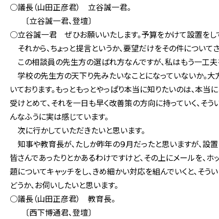
○議長（山田正彦君） 立谷誠一君。
〔立谷誠一君、登壇〕
○立谷誠一君 ぜひお願いいたします。予算をかけて設置をして
それから、ちょっと提言というか、要望だけをその件についてさ
この相談員の先生方の選ばれ方なんですが、私はもう一工夫を
学校の先生方の天下り先みたいなことになっていないか。大方
いております。もっともっとやっぱり本当に知りたいのは、本当
受けとめて、それを一日も早く改善策の方向に持っていく、そう
んなふうに実は感じています。
次に行かしていただきたいと思います。
知事や教育長が、たしか昨年の９月だったと思いますが、設置
皆さんであったりとかあるわけですけど、その上にメールを、ホ
題についてキャッチをし、きめ細かい対応を組んでいくと、そう
どうか、お伺いしたいと思います。
○議長（山田正彦君） 教育長。
〔西下博通君、登壇〕