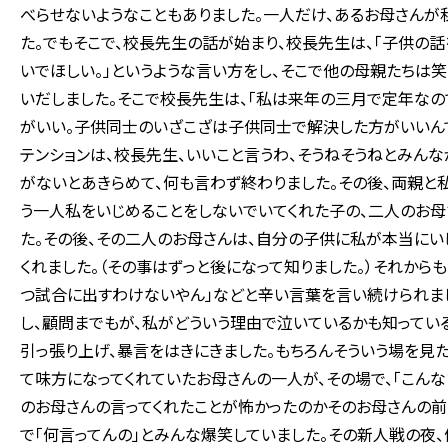
べらせないようなこともありました。一人だけ、あるお母さんが
た。でもそこで、校長先生の話が始まり、校長先生は、「子供の
いでほしい。」というような言い方をし、そこで他の母親たちは
いだしました。そこで校長先生は、「私は来年の三月で定年な
がいい。子供同士のいざこざは子供同士で解決した方がいいんで
テンションは、校長先生、いいこと言うわ、そうねそうねとみんな
がないとあきらめて、何も言わず終わりました。その後、両親と
う一人私をいじめることをしないでいてくれた子の、二人のお母
た。その後、その二人のお母さんは、自分の子供に私が本当にい
くれました。（その事はずっと後になって知りました。）それからも
つ試合に出すわけないやん」などと辛い言葉を言い続けられまし
し、顧問までもが、私がどういう理由で泣いているかも知っている
引っ張り上げ、暴言をはきにきました。もちろんそういう場を見
て味方になってくれていたお母さんの一人が、その場で、「こんな
のお母さんの言ってくれたことが怖かったのかそのお母さんの前
で「何言ってんの」とみんな爆笑していました。その新人戦の夜