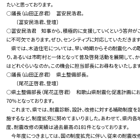
たいと思っております。
○議長（山田正彦君） 冨安民浩君。
〔冨安民浩君、登壇〕
○冨安民浩君 知事から、積極的に支援していくという答弁がご
に不可欠であります。ぜひ、センシティブに対応していただきます
県では、木造住宅については、早い時期からその耐震化への取
り、あるいは市町村と一体となって普及啓発活動を展開して、
はどれぐらいなのか。この機会に担当部長にお尋ねをいたします
○議長（山田正彦君） 県土整備部長。
〔尾花正啓君、登壇〕
○県土整備部長（尾花正啓君） 和歌山県耐震化促進計画におい
70％となっております。
これまで、県では、耐震診断、設計、改修に対する補助制度を
施するなど、制度拡充に努めてまいりました。あわせて、県内
度、耐震改修の実績は過去最高の181件となっております。
今年度につきましては、国の制度拡充に伴い、従来の耐震改修