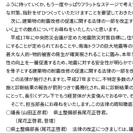
ふうに持っていくか、もう一度やっぱりフラットなステージで考
な対策、指針をぜひつくっていただけますことを要望しておきた
次に、建築物の耐震改修の促進に関する法律の一部を改正す
いく上での数点についてお尋ねをいたしたいと思います。
平成17年に中央防災会議が定めた地震防災対策目標に、住
にすることが定められておることや、南海トラフの巨大地震等
甚大な人的・物的被害の発生が確実視されることに鑑み、本年
性の向上を一層促進するため、地震に対する安全性が明らか
を骨子とする建築物の耐震改修の促進に関する法律の一部を改正
この法律が施行されますと、平成27年までに、不特定多数
施と診断結果の報告が罰則つきで義務化され、県に診断結果の
にとって、長引くデフレ下でもう経営体が大変傷んでおる中で、
そこで、担当部長にお尋ねをいたします。この法律の周知徹底
○議長（山田正彦君） 県土整備部長尾花正啓君。
〔尾花正啓君、登壇〕
○県土整備部長（尾花正啓君） 法律の改正につきましては、