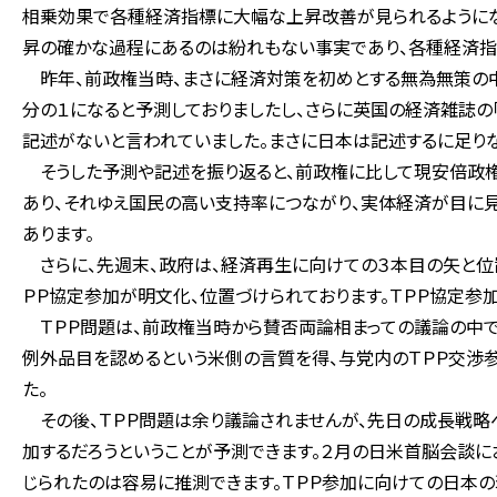
相乗効果で各種経済指標に大幅な上昇改善が見られるようにな
昇の確かな過程にあるのは紛れもない事実であり、各種経済指
昨年、前政権当時、まさに経済対策を初めとする無為無策の中で
分の１になると予測しておりましたし、さらに英国の経済雑誌の「
記述がないと言われていました。まさに日本は記述するに足り
そうした予測や記述を振り返ると、前政権に比して現安倍政
あり、それゆえ国民の高い支持率につながり、実体経済が目に見
あります。
さらに、先週末、政府は、経済再生に向けての３本目の矢と位
ＰＰ協定参加が明文化、位置づけられております。ＴＰＰ協定参
ＴＰＰ問題は、前政権当時から賛否両論相まっての議論の中で
例外品目を認めるという米側の言質を得、与党内のＴＰＰ交渉参
た。
その後、ＴＰＰ問題は余り議論されませんが、先日の成長戦略
加するだろうということが予測できます。２月の日米首脳会談に
じられたのは容易に推測できます。ＴＰＰ参加に向けての日本の