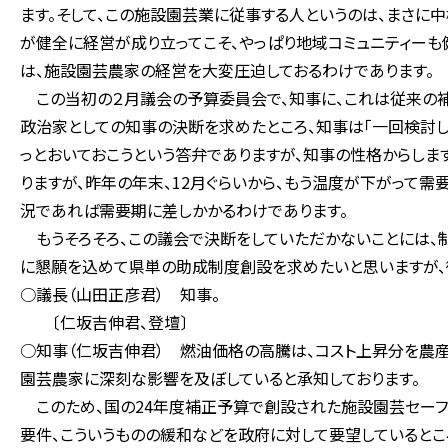
ます。そして、この施設園芸業に従事する人というのは、まさに
が健全に経営が成り立ってこそ、やっぱり地域コミュニティーも
は、施設園芸農家の経営を大変圧迫しておるわけであります。
この当初の２月議会の予算委員会で、知事に、これは従来の
政治家としての知事の決断を求めたところ、知事は「一回検討し
っとおいておこうという答弁でありますが、知事の性格からしま
りますが、昨年の年末、12月ぐらいから、もう温度が下がって需
況であれば需要期に差しかかるわけであります。
もうそろそろ、この議会で決断をしていただかないことには、制
に懇願を込めて県単の助成制度創設を求めたいと思いますが、
○議長（山田正彦君） 知事。
〔仁坂吉伸君、登壇〕
○知事（仁坂吉伸君） 燃油価格の高騰は、コスト上昇分を農
園芸農家に深刻な影響を及ぼしていると承知しております。
このため、国の24年度補正予算で創設された施設園芸セーフ
要件、こういうものの緩和などを政府に対して要望しているとこ