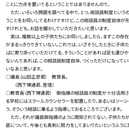
ことに力点を置いてるということではありませんので。
ただ、いろいろ問題を調べてる中で、１つ、相談員制度という
うことをお伺いしてるわけですけど、この相談員の制度自体が形
すけれども、お話を聞かしていただきたいと思います。
実は、複数以上の子供たちにお伺いしましたら、まずこの存在
がまるっきりできていない。これでは、いざそうしたときに子供
ばに寄り添っていただけてる、そういうことがあれば足も運びやす
ないんであれば、この相談員制度自体、つくっただけになってい
いなあと思います。
○議長（山田正彦君） 教育長。
〔西下博通君、登壇〕
○教育長（西下博通君） 御指摘の相談員の制度が十分活用さ
る学校にはスクールカウンセラーを配置したり、あるいはソーシ
う、そういう相談に乗るよう指導しておるところでございます。
ただ、それが議員御指摘のように周知されてない、子供たちが
底について、今後とも真剣に努力をしてまいりたいというふうに