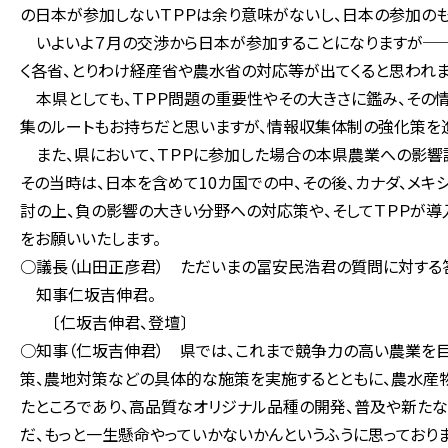
の日本が参加しないＴＰＰは余り意味がないし、日本の参加のも
いよいよ７月の交渉から日本が参加することになりますが──
く各省、とりわけ経産省や農水省の対応等が出てくると思われま
本県としても、ＴＰＰ問題の重要性やその大きさに鑑み、その
集のルートもお持ちだと思いますが、情報収集体制の強化策を
また、県において、ＴＰＰに参加した場合の本県農業への影響試
その当時は、日本を含めて10カ国での中、その後、カナダ、メキ
討の上、負の影響の大きい分野への対応策や、そしてＴＰＰが
をお願いいたします。
○議長（山田正彦君） ただいまの冨安民浩君の質問に対する
知事仁坂吉伸君。
〔仁坂吉伸君、登壇〕
○知事（仁坂吉伸君） 県では、これまで競争力の高い農業を目
策、農地対策などの具体的な施策を実施するとともに、農水産
たところであり、高品質なオリジナル品種の開発、普及や新たな
だ、もっと一生懸命やっていかないかんというふうに思っておりま