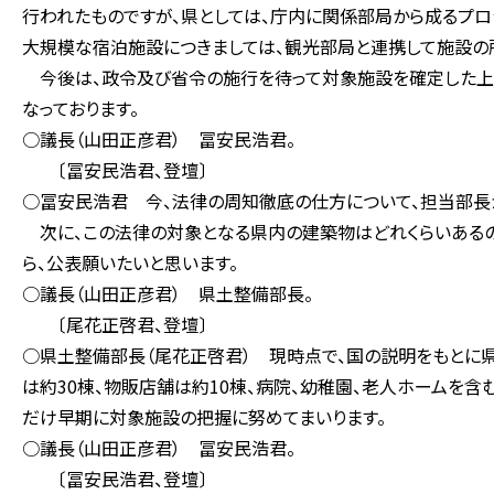
行われたものですが、県としては、庁内に関係部局から成るプロ
大規模な宿泊施設につきましては、観光部局と連携して施設の
今後は、政令及び省令の施行を待って対象施設を確定した上
なっております。
○議長（山田正彦君） 冨安民浩君。
〔冨安民浩君、登壇〕
○冨安民浩君 今、法律の周知徹底の仕方について、担当部長
次に、この法律の対象となる県内の建築物はどれくらいあるの
ら、公表願いたいと思います。
○議長（山田正彦君） 県土整備部長。
〔尾花正啓君、登壇〕
○県土整備部長（尾花正啓君） 現時点で、国の説明をもとに県
は約30棟、物販店舗は約10棟、病院、幼稚園、老人ホームを含
だけ早期に対象施設の把握に努めてまいります。
○議長（山田正彦君） 冨安民浩君。
〔冨安民浩君、登壇〕