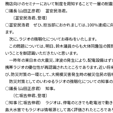
務店向けのセミナーにおいて制度を周知することで一層の耐震
○議長（山田正彦君） 冨安民浩君。
〔冨安民浩君、登壇〕
○冨安民浩君 ぜひ、担当部におかれましては、100％達成に
ます。
次に、ラジオの強靱化についてお尋ねをいたします。
この問題については、明日、鈴木議員からも大体同趣旨の質問
いうことを御認識いただきたいと思います。
一昨年の東日本の大震災、津波の発生により、配電設備はず
携帯ラジオの優位性が再認識されたところであります。近い将
び、防災対策の一環として、大規模災害発生時の被災住民の皆
防災対策としてのいわゆるラジオの強靱化についての知事の
○議長（山田正彦君） 知事。
〔仁坂吉伸君、登壇〕
○知事（仁坂吉伸君） ラジオは、停電のときでも乾電池で動
島大水害でもラジオは情報源として高く評価されたところであり