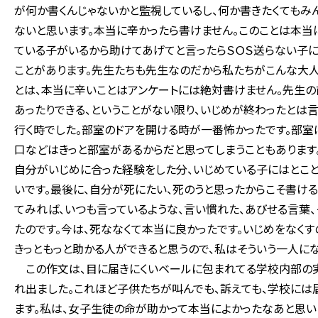
が何か書くんじゃないかと監視しているし、何か書きたくてもみ
ないと思います。本当に辛かったら書けません。このことは本当
ている子がいるから助けてあげてと言ったらＳＯＳ送らない子
ことがあります。先生たちも先生なのだから私たちがこんな大人
とは、本当に辛いことはアンケートには絶対書けません。先生の
あったりできる、ということがない限り、いじめが終わったとは
行く時でした。部室のドアを開ける時が一番怖かったです。部室
口などはきっと部室があるからだと思ってしまうこともあります
自分がいじめに合った経験をした分、いじめている子にはとこと
いです。最後に、自分が死にたい、死のうと思ったからこそ書ける
てみれば、いつも言っているような、言い慣れた、あびせる言葉
たのです。今は、死ななくて本当に良かったです。いじめをなく
きっともっと助かる人ができると思うので、私はそういう一人にな
この作文は、目に届きにくいベールに包まれてる学校内部の実
れ出ました。これほど子供たちが叫んでも、訴えても、学校には
ます。私は、女子生徒の命が助かって本当によかったなあと思い