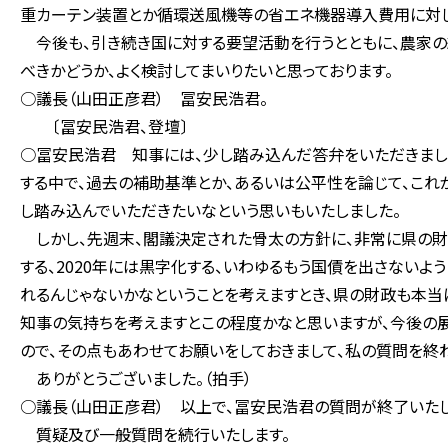
重カーテン装置とか循環送風機等の省エネ機器導入費用に対し
今後も、引き続き国に対する要望活動を行うとともに、農家の
べきかどうか、よく検討してまいりたいと思っております。
○議長（山田正彦君） 冨安民浩君。
〔冨安民浩君、登壇〕
○冨安民浩君 知事には、少し踏み込んだ答弁をいただきまし
する中で、過去の補助基準とか、あるいは公平性を論じて、これ
し踏み込んでいただきたいなという思いもいたしました。
しかし、先週末、閣議決定された骨太の方針に、非常に県の財政
する、2020年には黒字化する、いわゆるもう国債を出さないよ
れるんじゃないかなということを考えますとき、県の財政も本当
知事の気持ちを考えますとこの程度かなと思いますが、今後の
ので、その点もあわせてお願いをしておきまして、私の質問を終わ
ありがとうございました。（拍手）
○議長（山田正彦君） 以上で、冨安民浩君の質問が終了いたし
質疑及び一般質問を続行いたします。