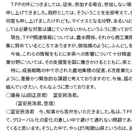
ＴＰＰの件につきましては、従来、参加する場合、参加しない場
申し上げてきました。政府としては、そういうことを全部考えて
何度も申し上げましたけれども、マイナスとなる分野、あるいは
しては必要な対策は講じていかないかんというふうに思っており
現在、ＴＰＰ関連情報については、農水関係、それから商工業関
集に努めているところでありますが、御指摘のように、ふんどし
今後、これらの情報をもとに本県への影響について十分精査
業分野については、その支援策を国に働きかけるとともに、県と
特に、成長戦略の中で示された農地集積の促進、６次産業化の
ように、重要かつ緊急的な課題と考えておりますので、今後、国
組んでいきたい、そんなふうに思っております。
○議長（山田正彦君） 冨安民浩君。
〔冨安民浩君、登壇〕
○冨安民浩君 今、知事から答弁をいただきました。私は、ＴＰ
て、グローバル化の変化の激しい中で避けて通れない問題であ
てくると思います。そうした中で、やっぱり和歌山県というのは