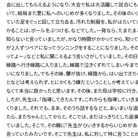
会に出してもらえるようになり、大会で私は大活躍して試合にも
いて、結局また更に私へのいじめが多くなりました。その後のい
ていた足をぐっと回して立ち去る、汚れた制服を、私がはたいて
かることは、ボールをぶつける、などでした。一発なら、たまた
知らないと言っていましたが、かなり時間がかかってから、知っ
が２人ずつペアになってランニングをすることになりました。その
ってよー」などと私に聞こえるよう言いさがしていました。その
線路へ行き線路に入りました。線路で泣きくずれてしまい今まで
いになりました。でもその後、腰が抜け、線路から、はい出てき
となどは考えられず、とにかくもう嫌だということしか考えてい
なくて本当に良かったと思います。その後、また母は学校に行き
したが、先生は、「指導してきたんです。これからも指導してい
くりました。それでも、まあ、そのうち話するなどと、あいまいな
たら、またちゃんとしてからと、そこでは、まだはっきりとした返
ていました。そこで、その親に「先生がひいきするからいじめが
言っていたみたいです。そこで先生は、私に対して特に言うこと