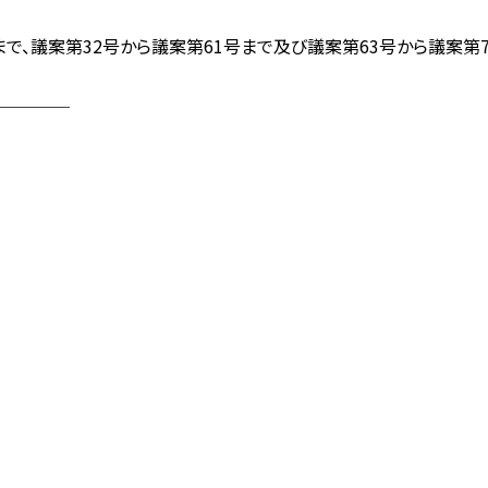
、議案第32号から議案第61号まで及び議案第63号から議案第7
────