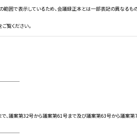
文字の範囲で表示しているため、会議録正本とは一部表記の異なるもの
をご覧ください。
────
、議案第32号から議案第61号まで及び議案第63号から議案第7
────