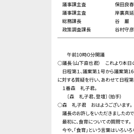
議事課主査 保田良春
議事課主査 岸裏真延
総務課長 谷 巌
政策調査課長 谷村守彦
────────────────
午前10時０分開議
○議長（山下直也君） これより本日
日程第１、議案第１号から議案第16
に対する質疑を行い、あわせて日程第
１番森 礼子君。
〔森 礼子君、登壇〕（拍手）
○森 礼子君 おはようございます。
議長のお許しをいただきましたので、
最初に、食育についての質問です。
今や、「食育」という言葉はいろいろ