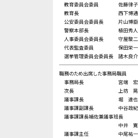
教育委員会委員 佐藤律子
教育長 西下博通
公安委員会委員長 片山博臣
警察本部長 植田秀人
人事委員会委員長 守屋駿二
代表監査委員 保田栄一
選挙管理委員会委員長 諸木良介
────────────────
職務のため出席した事務局職員
事務局長 宮端 宏
次長 上坊 晃
議事課長 堀 達也
議事課副課長 中谷政紀
議事課課長補佐兼議事班長
中井 寛
議事課主任 中尾祐一