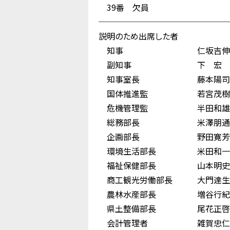
39番 欠員
────────────────
説明のため出席した者
知事 仁坂吉伸
副知事 下 宏
知事室長 藤本陽司
国体推進監 若宮茂樹
危機管理監 半田和雄
総務部長 米澤朋通
企画部長 野田寛芳
環境生活部長 米田和一
福祉保健部長 山本明史
商工観光労働部長 大門達生
農林水産部長 増谷行紀
県土整備部長 尾花正啓
会計管理者 雑賀忠仁