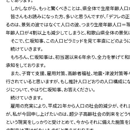
とであります。
しかしながら、もっと驚くべきことは、県全体で生産年齢人口が
皆さんもお読みになった方、多いと思うんですが、「デフレの
るのは、景気の波ではなくて人口の波、つまり生産年齢人口＝現
年齢人口が４割以上も減少してしまうと、和歌山県全体の景気
そこで、仁坂知事、この人口ピラミッドを見て率直にどのように
続けていきます。
もちろん、仁坂知事は、初当選以来６年余り、全力を挙げて和
承知をしております。
また、子育て支援、雇用対策、高齢者福祉、地震・津波対策等
行されていると思いますが、もし推計人口どおりの人口構成にな
ジについて、やはり仁坂知事、お答えください。
続けていきます。
雇用の充実により、平成21年から人口の社会的減少が、それまで
が、私が今回申し上げたいのは、超少子高齢社会の到来をどうや
という現実をしっかりと受けとめて、今からそれに備えた施策を