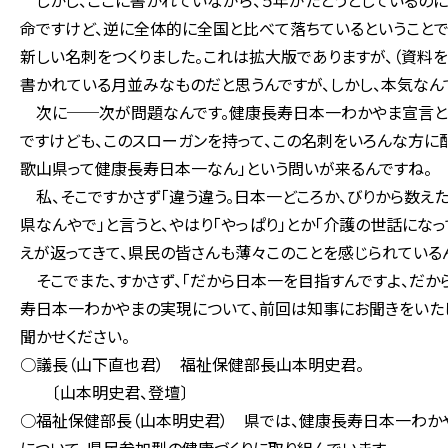
しかし、ここに書かれていながら、５年がたとうとしているの
命ですけど、逆に全体的に全国と比べて落ちているということで
新しい名刺をつくりました。これは拡大版でありますが、（資料を
書かれている月並みなものだと思うんですが、しかし、本気なん
次に──次が問題なんです。健康長寿日本一わかやま宣言とい
ですけども、このスローガンを持って、この名刺をいろんな方に配
歌山県って健康長寿日本一なん」という問いが来るんですね。
私、そこですかさず「違う違う。日本一どころか、びりから数え
県なんやで」と言うと、やはり「やっぱり」とか「介護の世話に
えが返ってきて、県民の皆さんも薄々このことを感じられている
そこでまた、すかさず、「だから日本一を目指すんですよ、だか
寿日本一わかやまの実現について、前回は知事にお聞きをいた
聞かせください。
○議長（山下直也君） 福祉保健部長山本明史君。
〔山本明史君、登壇〕
○福祉保健部長（山本明史君） 県では、健康長寿日本一わか