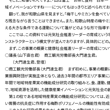
そこに、知事いわくですよ、「山は富士 お茶と食材 日本一 
域イノベーションですね──についてもはっきりと述べられてお
翻って、我が和歌山県を見ますと、「梅干しやミカンを食べて
ろ残念ながら言うことはできません。また、和歌山特産の梅やミ
える大きな条件である運動について誰がどのような形で指導する
ここでは、この資料では元気社会推進リーダーの育成という項
ンストラクターという横文字が並んでおりますが、具体的にどの
まず、この事業の概要と健康社会推進リーダーの育成について
○議長（山下直也君） 商工観光労働部長大門達生君。
〔大門達生君、登壇〕
○商工観光労働部長（大門達生君） まず初めに、事業の概要
業振興財団が実施主体となり、過去３年間の都市エリア事業に
年間で地域特産果実の機能成分研究の取り組みと、食、運動、
で、地域資源を活用した健康産業イノベーションと元気社会の創
第１の柱である地域特産果実の機能成分研究については、近
い胃腸の抗炎症に作用する梅酢ポリフェノールの機能性有効成