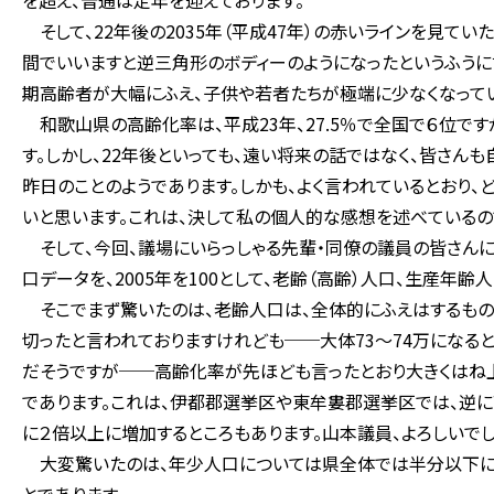
を超え、普通は定年を迎えております。
そして、22年後の2035年（平成47年）の赤いラインを見て
間でいいますと逆三角形のボディーのようになったというふうに
期高齢者が大幅にふえ、子供や若者たちが極端に少なくなって
和歌山県の高齢化率は、平成23年、27.5％で全国で６位です
す。しかし、22年後といっても、遠い将来の話ではなく、皆さん
昨日のことのようであります。しかも、よく言われているとおり
いと思います。これは、決して私の個人的な感想を述べているの
そして、今回、議場にいらっしゃる先輩・同僚の議員の皆さん
口データを、2005年を100として、老齢（高齢）人口、生産年
そこでまず驚いたのは、老齢人口は、全体的にふえはするものの、
切ったと言われておりますけれども──大体73～74万にな
だそうですが──高齢化率が先ほども言ったとおり大きくはね
であります。これは、伊都郡選挙区や東牟婁郡選挙区では、逆に
に２倍以上に増加するところもあります。山本議員、よろしいでし
大変驚いたのは、年少人口については県全体では半分以下に