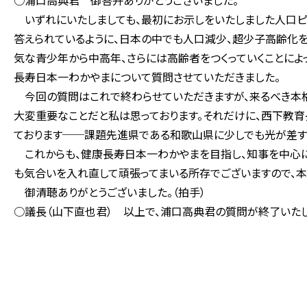
○浦口高典君 御答弁ありがとうございました。
いずれにいたしましても、最初にお示しをいたしました人口ピ
答えられているように、日本の中でも人口減少、超少子高齢化を
気な青少年から中高年、さらには高齢者をつくっていくことによ
長寿日本一わかやまについて質問させていただきました。
今回の質問はこれで終わらせていただきますが、来るべき本
大変重要なことだと私は思っております。それだけに、西下教
ております──課題先進県である和歌山県に少しでも光が差すよ
これからも、健康長寿日本一わかやまを目指し、知事を中心
も気合いを入れ直して頑張ってまいる所存でございますので、本
御清聴ありがとうございました。（拍手）
○議長（山下直也君） 以上で、浦口高典君の質問が終了いたし