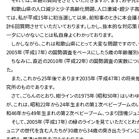
それでは、本題の質問をさせていただきますが、まず、お手元に
和歌山県の人口減少と少子高齢化問題、人口激減・超少子高齢
ては、私が平成15年に初当選して以来、前知事のときに本会議
計６回質問させていただいております。しかし、抜本的な対応策
一夕にいかないことは私自身よくわかっております。
しかしながら、これは和歌山県にとって大変な問題ですので、今
2005年（平成17年）の国勢調査をベースにした５歳の年齢層
ちなみに、直近の2010年（平成22年）の国勢調査の実数につ
た。
また、これから25年後であります2035年（平成47年）の将
究所のものであります。
さて、ごらんのとおり、紺ラインの1975年（昭和50年）はいわ
が、これは、昭和22年から24年生まれの第１次ベビーブーム
和46年から49年生まれの第２次ベビーブーム、つまり団塊ジ
そして、2005年（平成17年）の緑のラインを見ていただくと
ュニアの世代を含む人たちが30歳から34歳の突き出たラインに