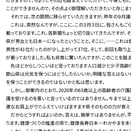
だきますので、ちょっとその辺も踏まえていただいて、今後とも
ことができませんので、その点よく御理解いただきたいと存じます
それでは、次の質問に移らせていただきますが、昨年の９月議
これは、突然なんですが、ここに、この３月３日に、皆さんもご
載っております。これ、各新聞ちょっと切り抜いてきたんですが、
県が男女とも日本一になったということと、そこに、──これ
男性が41位だったのが少し上がって37位、そして、前回も取り
が載っておりました。私も非常に驚いたんですが、このことを踏
先ほどからしつこいほど言っております人口減少と少子高齢化
歌山県は元気を保つにはどうしたらいいか。明確な答えはない
を保つことができるのではないかと私は思います。
しかし、御案内のとおり、2020年の65歳以上の高齢者の介
護を受けるのを悪いと言っているのではありません。今まで以
激な右肩上がりでふえていけばますます県そのものの力が衰えて
だからどうすればよいのか。答えは、簡単ではありませんが、平
ります。健康づくりの推進の項で、健康長寿日本一わかやまを本