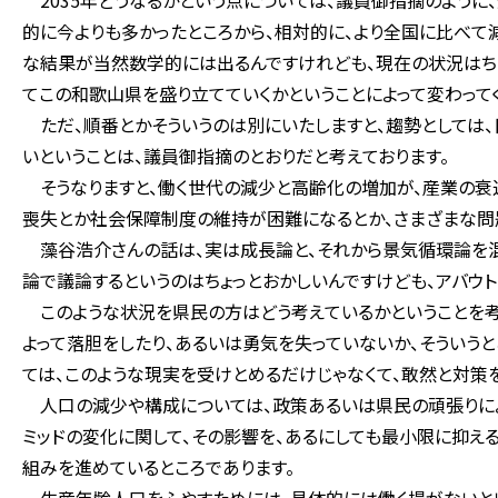
2035年どうなるかという点については、議員御指摘のように
的に今よりも多かったところから、相対的に、より全国に比べて
な結果が当然数学的には出るんですけれども、現在の状況はちょ
てこの和歌山県を盛り立てていくかということによって変わって
ただ、順番とかそういうのは別にいたしますと、趨勢としては
いということは、議員御指摘のとおりだと考えております。
そうなりますと、働く世代の減少と高齢化の増加が、産業の衰
喪失とか社会保障制度の維持が困難になるとか、さまざまな問
藻谷浩介さんの話は、実は成長論と、それから景気循環論を混
論で議論するというのはちょっとおかしいんですけども、アバウ
このような状況を県民の方はどう考えているかということを考え
よって落胆をしたり、あるいは勇気を失っていないか、そういう
ては、このような現実を受けとめるだけじゃなくて、敢然と対策
人口の減少や構成については、政策あるいは県民の頑張りによ
ミッドの変化に関して、その影響を、あるにしても最小限に抑え
組みを進めているところであります。