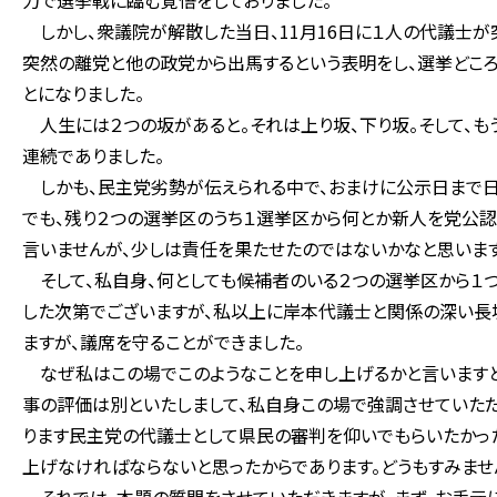
力で選挙戦に臨む覚悟をしておりました。
しかし、衆議院が解散した当日、11月16日に１人の代議士が突
突然の離党と他の政党から出馬するという表明をし、選挙どこ
とになりました。
人生には２つの坂があると。それは上り坂、下り坂。そして、もう
連続でありました。
しかも、民主党劣勢が伝えられる中で、おまけに公示日まで日
でも、残り２つの選挙区のうち１選挙区から何とか新人を党公認
言いませんが、少しは責任を果たせたのではないかなと思います
そして、私自身、何としても候補者のいる２つの選挙区から１
した次第でございますが、私以上に岸本代議士と関係の深い長
ますが、議席を守ることができました。
なぜ私はこの場でこのようなことを申し上げるかと言いますと
事の評価は別といたしまして、私自身この場で強調させていた
ります民主党の代議士として県民の審判を仰いでもらいたかっ
上げなければならないと思ったからであります。どうもすみませ