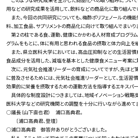
このような研究成果を生かした商品化への取り組みについては
用などの研究成果を活用して、飲料などの商品化に取り組んでい
また、今回の共同研究についても、梅酢ポリフェノールの機能
料、加工食品、サプリメントの商品化に向けて取り組んでまいり
第２の柱である食、運動、健康にかかわる人材育成プログラム
グラムをもとに、体に有用と思われる食品の摂取と体力向上を
また、県立医科大学においては、高血圧抑制などの生活習慣病
食品成分を活用した、減塩を基本とした健康食メニュー考案に取
次に、元気社会推進リーダーの育成についてですが、先ほど
に普及させるためには、元気社会推進リーダーとして、生活習
効果的に栄養を摂取するための運動方法を指導するエキスパー
具体的な制度設計につきましては、地域イノベーション戦略
医科大学などの研究機関との調整を十分に行いながら進めてま
○議長（山下直也君） 浦口高典君。
〔浦口高典君、登壇〕
○浦口高典君 御答弁ありがとうございました。