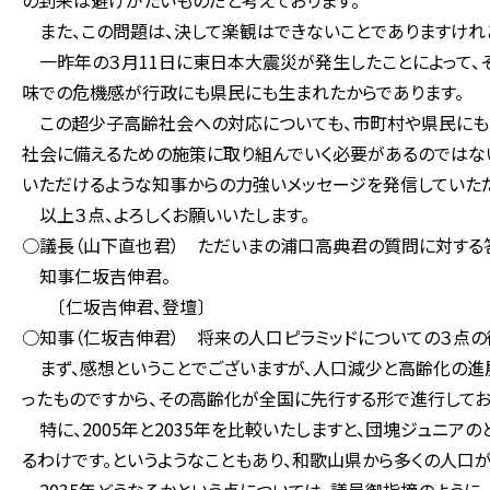
の到来は避けがたいものだと考えております。
また、この問題は、決して楽観はできないことでありますけれど
一昨年の３月11日に東日本大震災が発生したことによって、
味での危機感が行政にも県民にも生まれたからであります。
この超少子高齢社会への対応についても、市町村や県民にも
社会に備えるための施策に取り組んでいく必要があるのではない
いただけるような知事からの力強いメッセージを発信していただ
以上３点、よろしくお願いいたします。
○議長（山下直也君） ただいまの浦口高典君の質問に対する
知事仁坂吉伸君。
〔仁坂吉伸君、登壇〕
○知事（仁坂吉伸君） 将来の人口ピラミッドについての３点の
まず、感想ということでございますが、人口減少と高齢化の進
ったものですから、その高齢化が全国に先行する形で進行してお
特に、2005年と2035年を比較いたしますと、団塊ジュニア
るわけです。というようなこともあり、和歌山県から多くの人口