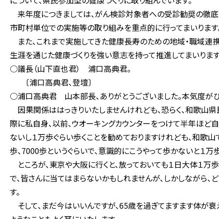
について、県民参加型の健康づくりに取り組んでいます。
来年度につきましては、がん検診対象者への受診勧奨の徹底
市町村単位での実施等の取り組みを重点的に行ってまいります
また、これまで実施してきた健康長寿のための地域・職域連携
生涯を通じた健康づくりを強い意志を持って推進してまいります
○議長（山下直也君） 浦口高典君。
〔浦口高典君、登壇〕
○浦口高典君 山本部長、ありがとうございました。本気度がひ
因果関係ははっきりいたしませんけれども、恐らく、和歌山県
際に私自身、以前、ウオーキングカウンターをつけて半年ほど自
ないし１万歩ぐらい歩くことを勧めておりますけれども、和歌山で日
歩、7000歩というぐらいで、意識的にこうやって歩かないと１
ところが、東京や大阪に行くと、放っておいても１日大体１万歩か
で、皆さんに当てはまらないかもしれませんが、しかしながら、
す。
そして、まだ今はいいんですが、65歳を過ぎてますます体が衰