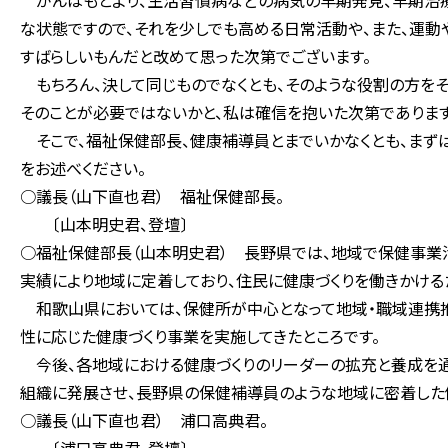
がんはもとより、生活習慣病などの病気の早期発見、早期治療
な状態ですので、それを少しでも高める日常活動や、また、運動
すばらしいもんだと改めて思った次第でございます。
もちろん、決して同じものでなくとも、そのような役割の方を
そのことが必要ではないかと、私は確信を抱いた次第であります
そこで、福祉保健部長、健康補導員とまでいかなくとも、まずは
をお述べください。
○議長（山下直也君） 福祉保健部長。
〔山本明史君、登壇〕
○福祉保健部長（山本明史君） 長野県では、地域で保健事業
実績により地域に定着しており、住民に健康づくりを働きかける
和歌山県においては、保健所が中心となって地域・職域連携推
性に応じた健康づくり事業を実施してきたところです。
今後、各地域における健康づくりのリーダーの拡充と養成を通
組織に発展させ、長野県の保健補導員のような地域に密着した
○議長（山下直也君） 浦口高典君。