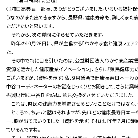
〔浦口高典君、登壇〕
○浦口高典君 部長、ありがとうございました。いろいろ福祉保
うなのがまた出てきますから、長野県、健康寿命も、詳しくまた
ただきたいと思います。
それから、次の質問に移らせていただきます。
昨年の10月28日に、県が主催する「わかやま食と健康フェア2
た。
その中で特に目を引いたのは、公益財団法人わかやま産業振興
資源を活かした健康産業イノベーション」、さらに「県民健康力
ございますが、（資料を示す）私、９月議会で健康長寿日本一
中谷コーディネーターのお話をじっくりとお聞きして、さらに興
振興財団に中谷氏を訪ね、意見交換をさせていただきました。
これは、県民の健康力を増進させるということだけではなく、そ
ところで、ちょっと話はそれますが、先ほどの健康長寿日本一
ー、欄が出てまいりました。（資料を示す）それは、昨年７月に
ているんですね。