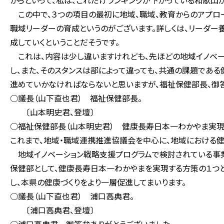
からといって、私は、これだけランキングが下がっている和歌山
この中で、３つの項目の最初に地域、職域、教育からのアプロ
職域リーダーの育成というのがございます。詳しくは、リーダ
成していくということだそうです。
これは、内容は少し違いますけれども、先ほどの地域イノベー
し、また、そのスタンスは部によって違っても、共通の課題であ
進めていかなければならないと思いますが、福祉保健部長、御
○議長（山下直也君） 福祉保健部長。
〔山本明史君、登壇〕
○福祉保健部長（山本明史君） 健康長寿日本一わかやま実現
これまで、地域・職域連携推進協議会を中心に、地域における健
地域イノベーション戦略支援プログラムで検討されている事業
保健部として、健康長寿日本一わかやまを実現する方策の１つ
し、本県の健康づくりをより一層促進してまいります。
○議長（山下直也君） 浦口高典君。
〔浦口高典君、登壇〕