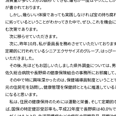
消費量が多い、３分10数秒でできる、誰もが一度はやったこと
が書かれております。
しかし、幾らいい体操であっても実践しなければ宝の持ち腐れ
に劣っているということがわかってきた中で、ぜひ、これを機会
む次第であります。
次に移らせていただきます。
次に、昨年10月、私が委員長を務めさせていただいておりま
定期的に行われているシニアエクササイズのグループ、はっぴー
いただきました。
その後、先ほどもお話しいたしました県外調査については、男
佐久総合病院や長野県の健康保険組合の事務所にお邪魔して、
その中で特に興味深かったのは、保健補導員制度ということで、
元の住民宅を訪問し、健康管理を保健師とともに推進していると
になると思います。
私は、住民の健康保持のためには運動と栄養、そして定期的な
ば、国保の特定健診受診率も、平成22年度で長野県は40.0％で