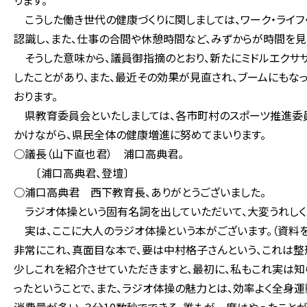
ります。
こうした働き世代の健康づくりに関しましては、ワーク・ライフ
認識し、また、仕事の合間や休憩時間など、みずからが時間を見
そうした意味から、議員御指摘のとおり、新たにミドルエクササ
したことがあり、また、最近その効果が見直され、ブームにもな
おります。
県教育委員会といたしましては、各市町村のスポーツ推進委
かけながら、県民全体の健康増進に努めてまいります。
○議長（山下直也君） 浦口高典君。
〔浦口高典君、登壇〕
○浦口高典君 西下教育長、ありがとうございました。
ラジオ体操という固有名詞を出していただいて、大変うれしく
実は、ここに大人のラジオ体操という本がございます。（資料を
非常にこれ、真面目な本で、要は中村格子さんという、これは整
少しこれを紹介させていただきますと、最初に、私もこれ実は知
ったということで、また、ラジオ体操の魅力とは、効率よく全身