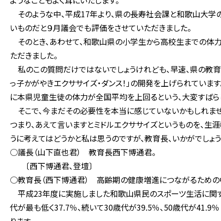
ようなこともよく耳にいたします。
そのような中、平成17年より、県の長寿社会課と和歌山大学
いものだと９月議会でも評価をさせていただきました。
そのとき、あわせて、和歌山県の小学生から高校生までの体力
ただきました。
私のこの質問だけではないでしょうけれども、早速、県の教育
っ子かがやきエクササイズ・ダンス！」の開発を上げられていま
に本県児童生徒の体力が全国平均を上回るという、大変すばら
そこで、今まだその必要性を本当に感じていないかもしれませ
つまり、あえて言いますとミドルエクササイズというものを、生
うに考えてはどうかと私は思うのですが、教育長、いかがでしょう
○議長（山下直也君） 教育長西下博通君。
〔西下博通君、登壇〕
○教育長（西下博通君） 高齢期の健康増進につながるための
平成23年度に実施しました和歌山県民のスポーツ生活に関す
代が最も低く37.7％、続いて30歳代が39.5％、50歳代が4