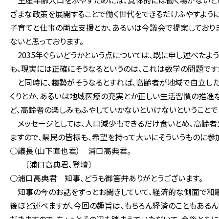
生産年齢人口をふやすためには、具体的には働く場がないとい
ざまな政策を展開することで働く世代をできるだけふやすよう
子育てと仕事の両立支援とか、あるいは今議会で提案しており
ないと思っております。
2035年ぐらいどうかという点については、既に申し述べたよ
も、現実には正確にそうなるというのは、これは数学の問題です
と同時に、趨勢がそうなるとすれば、高齢者が地域で自立した
くりとか、あるいは地域医療の充実とか正しい生活習慣の推進な
ど、高齢者の楽しみもふやしていかないといけないということで
メッセージとしては、人口減少もできるだけ食いとめ、高齢者
ますので、県民の皆様も、希望を持って大いにそういうものに参
○議長（山下直也君） 浦口高典君。
〔浦口高典君、登壇〕
○浦口高典君 知事、どうも御答弁ありがとうございます。
知事の今のお話をずっとお聞きしていて、経済的な側面で和歌
後ほど述べますが、今回の趣旨は、もちろん経済のこともある