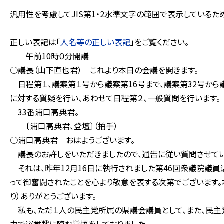
汎用性を考慮してJIS第1・2水準文字の範囲で表示している
正しい表記は「
人名等の正しい表記
」をご覧ください。
午前10時０分開議
○議長（山下直也君） これより本日の会議を開きます。
日程第１、議案第１号から議案第16号まで、議案第32号から
に対する質疑を行い、あわせて日程第２、一般質問を行います。
33番浦口高典君。
〔浦口高典君、登壇〕（拍手）
○浦口高典君 おはようございます。
議長のお許しをいただきましたので、通告に従い質問させてい
それは、昨年12月16日に執行されました第46回衆議院議員
って御奮闘されたことを心より敬意を表する次第でございます。本
り）ありがとうございます。
私も、ただ１人の民主党所属の県議会議員として、また、民主