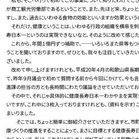
私も、そこへ行って初めてこの事業について知ったわけでござ
が商工観光労働部であるということで、また、先ほど来、ちょっ
すし、また、過去にいわゆる食物の効能といいますか効果という
それだけ、健康ということは、いわゆる行政の組織を横串を刺
寿日本一というのは実現できないなと、そのように改めて感じた
これから、年間１億円ずつ補助で、──いろいろまた県等もつい
うことを聞いておりますので、ぜひとも、我々も注目していきたい
ざいました。
改めて申し上げますけれども、平成20年４月の和歌山県長
て、昨年９月議会で初めて質問する前から今回にかけて、今も言
進課の担当の方とも長時間にわたり議論をさせていただいてお
その中で、それじゃ具体的に健康長寿日本一わかやまを実現す
いですが、これ中に３枚入っておりますけれども、（資料を示す
まいりました。
そこでは、ちょっと簡単に御紹介させていただきますと、市町
康づくりの推進をすることによって、まさに目標とする健康長寿