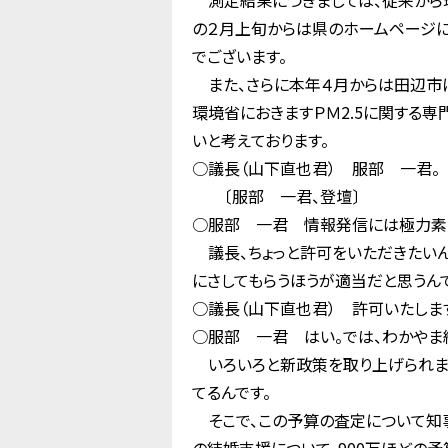
測定結果につきましては、従来から環
の２月上旬からは県のホームページに
でございます。
また、さらに本年４月からは田辺市に
環境省におきますＰＭ2.5に関する
いと考えております。
○議長（山下直也君） 服部 一君。
〔服部 一君、登壇〕
○服部 一君 情報発信には極力素早
議長、ちょっと許可をいただきたいん
にさしてもらうほうが適当だと思うん
○議長（山下直也君） 許可いたしま
○服部 一君 はい。では、わかやま
いろいろと新政策を取り上げられまし
てるんです。
そこで、この予算の査定について知事