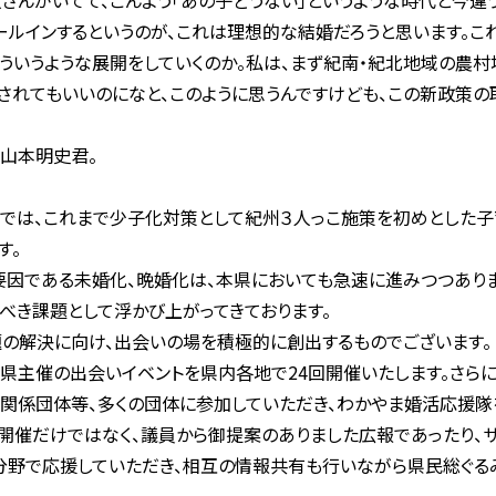
さんがいてて、こんよう「あの子どうない」というような時代と今違
ールインするというのが、これは理想的な結婚だろうと思います。こ
ういうような展開をしていくのか。私は、まず紀南・紀北地域の農
されてもいいのになと、このように思うんですけども、この新政策の
山本明史君。
では、これまで少子化対策として紀州３人っこ施策を初めとした
す。
因である未婚化、晩婚化は、本県においても急速に進みつつありま
すべき課題として浮かび上がってきております。
の解決に向け、出会いの場を積極的に創出するものでございます。
県主催の出会いイベントを県内各地で24回開催いたします。さら
農業関係団体等、多くの団体に参加していただき、わかやま婚活応援隊
催だけではなく、議員から御提案のありました広報であったり、サ
分野で応援していただき、相互の情報共有も行いながら県民総ぐる