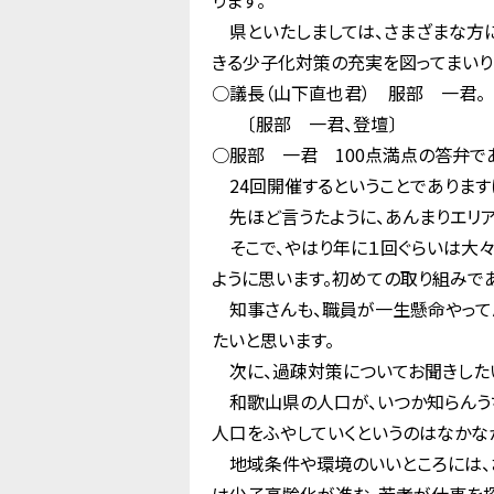
ります。
県といたしましては、さまざまな方
きる少子化対策の充実を図ってまいり
○議長（山下直也君） 服部 一君。
〔服部 一君、登壇〕
○服部 一君 100点満点の答弁で
24回開催するということでありますけ
先ほど言うたように、あんまりエリア
そこで、やはり年に１回ぐらいは大々
ように思います。初めての取り組みで
知事さんも、職員が一生懸命やってん
たいと思います。
次に、過疎対策についてお聞きした
和歌山県の人口が、いつか知らんうち
人口をふやしていくというのはなかな
地域条件や環境のいいところには、お