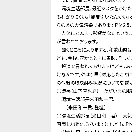
では、質問に入りたいと思います。
環境生活部長、最近マスクをかけた人
もわかりにくい。「風邪引いたんかい」と
らのあの大気汚染でありますＰＭ2.5
人体にあんまり影響がないということ
が言われております。
聞くところによりますと、和歌山県は
ども、今後、花粉とともに黄砂、そし
報道で言われておりますけども、あん
けなんです。やはり早く対応したこと
の今後の取り組み状況について御説明
○議長（山下直也君） ただいまの服
環境生活部長米田和一君。
〔米田和一君、登壇〕
○環境生活部長（米田和一君） 大気汚
南市１カ所でございますけれども、ＰＭ