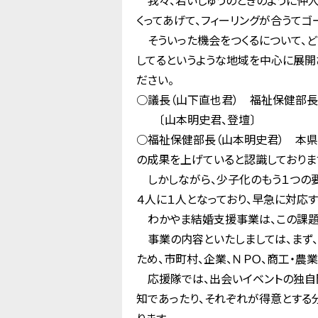
我々、若いじゅうのときのように仲人
くってあげて、フィーリングが合うてゴ
そういった機会をつくるについて、ど
してるというような地域を中心に展開
ださい。
○議長（山下直也君） 福祉保健部長
〔山本明史君、登壇〕
○福祉保健部長（山本明史君） 本県
の成果を上げていると認識しておりま
しかしながら、少子化のもう１つの要
４人に１人となっており、早急に対応
わかやま結婚支援事業は、この課題
事業の内容といたしましては、まず、
ため、市町村、企業、ＮＰＯ、商工・
応援隊では、出会いイベントの独自開
知であったり、それぞれが得意とする