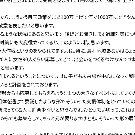
予算が計上されました。実質を見ますと、１円の端まで予算に計上され
ったら、こういう目玉政策をまあ100万上げて何で1000万にできや
敬意を表したいと思います。
ような状況にあると思います。後ほどお聞きします過疎対策につ
対策にも大変役立ってくると、このように、私、思います。
大作戦というのをやられてますよね。特に、農村地域あるいはちょ
0人に女性90人ぐらい応募してきて、出会いをつくるわけなんです
と思います。
れるということについて、これ、子ども未来課が中心になって展開
いろと計画をされております。
県からも応募してもらえるような１つの大きなイベントにしていくの
団体を通じて委託したような形でそういった支援体制をとっていくの
集まってくる人も割合少ないと思うんです。ひとつ思い切って、これ
からでも募集をして、ちっと元が要りますけども、そういった形の展