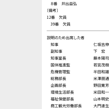
８番 井出益弘
〔備考〕
12番 欠員
39番 欠員
────────────────
説明のため出席した者
知事 仁坂吉伸
副知事 下 宏
知事室長 藤本陽司
国体推進監 若宮茂樹
危機管理監 半田和雄
総務部長 米澤朋通
企画部長 野田寛芳
環境生活部長 米田和一
福祉保健部長 山本明史
商工観光労働部長 大門達生