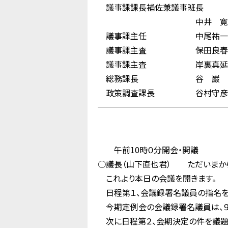
議事課課長補佐兼議事班長
中井 寛
議事課主任 中尾祐一
議事課主査 保田良春
議事課主査 岸裏真延
総務課長 谷 巌
政策調査課長 谷村守彦
────────────────
午前10時０分開会・開議
○議長（山下直也君） ただいまから
これより本日の会議を開きます。
日程第１、会議録署名議員の指名を
今期定例会の会議録署名議員は、９番
次に日程第２、会期決定の件を議題