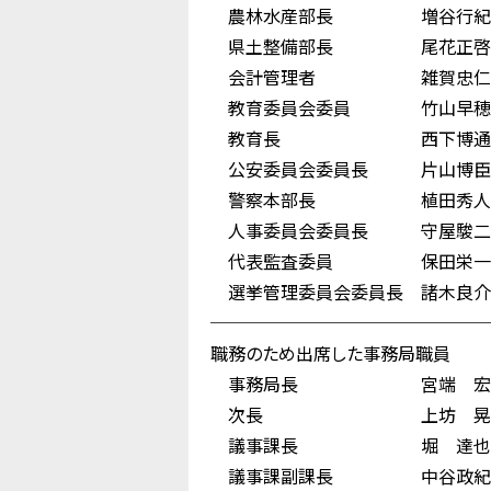
農林水産部長 増谷行紀
県土整備部長 尾花正啓
会計管理者 雑賀忠仁
教育委員会委員 竹山早穂
教育長 西下博通
公安委員会委員長 片山博臣
警察本部長 植田秀人
人事委員会委員長 守屋駿二
代表監査委員 保田栄一
選挙管理委員会委員長 諸木良介
────────────────
職務のため出席した事務局職員
事務局長 宮端 宏
次長 上坊 晃
議事課長 堀 達也
議事課副課長 中谷政紀