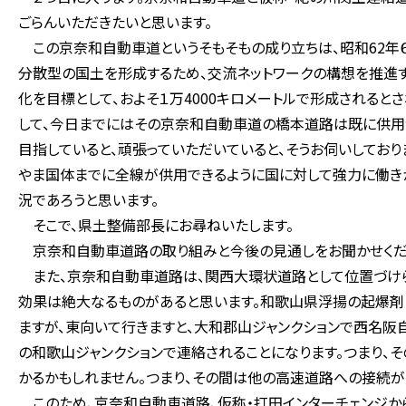
ごらんいただきたいと思います。
この京奈和自動車道というそもそもの成り立ちは、昭和62年
分散型の国土を形成するため、交流ネットワークの構想を推進
化を目標として、およそ１万4000キロメートルで形成される
して、今日までにはその京奈和自動車道の橋本道路は既に供用が
目指していると、頑張っていただいていると、そうお伺いしており
やま国体までに全線が供用できるように国に対して強力に働き
況であろうと思います。
そこで、県土整備部長にお尋ねいたします。
京奈和自動車道路の取り組みと今後の見通しをお聞かせくだ
また、京奈和自動車道路は、関西大環状道路として位置づけ
効果は絶大なるものがあると思います。和歌山県浮揚の起爆剤に
ますが、東向いて行きますと、大和郡山ジャンクションで西名阪
の和歌山ジャンクションで連絡されることになります。つまり、そ
かるかもしれません。つまり、その間は他の高速道路への接続が
このため、京奈和自動車道路、仮称・打田インターチェンジ