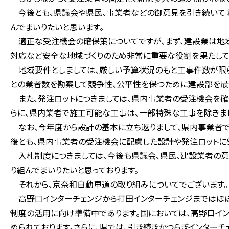
今後とも、県議会や県民、事業者などの御意見を引き続いて幅
んでまいりたいと思います。
適正な受注機会の確保策についてですが、まず、建設業は地域
対応など安全な地域づくりのため非常に重要な役割を果たして
地域要件としましては、厳しい予算状況のもと工事件数が限ら
との業者数を勘案して競争性、公平性を保つために建設部を最
また、発注ロットにつきましては、県内事業者の受注機会を確保
らに、県内業者で施工可能な工事は、一部特殊な工事を除きま
なお、今年度から設計の基本に立ち返りまして、県内事業者で
後とも、県内事業者の受注機会に配慮した設計や発注ロットに努
入札制度につきましては、今後も県議会、県民、建設業者の意
り組んでまいりたいと思っております。
それから、京奈和自動車道の取り組みについてでございます。
高野口インターチェンジから打田インターチェンジまではほぼ
制度の活用に向け準備中であります。国においては、高野口イン
められております。さらに、県では、引き続きかつらぎインター