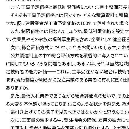
まず、工事予定価格と最低制限価格について、県土整備部長に
そもそも工事予定価格とは何ですか。どんな積算資料で積算し
すか。仮に建設業者が工事予定価格の100％で落札された場合
また、制限価格とは何なんでしょうか。最低制限価格を設定す
て、従業員やその家族の福利厚生費を含め、企業として健全経
次に、総合評価方式について、これもお伺いいたします。これ
公共調達制度の中で総合評価方式を積極的に導入されていま
に関してもいろいろな問題もあるし、あるいは、それは当然地
定技術者の能力評価──これは、工事受注がない場合は技術者
ます。現行制度が明らかに受注実績のある業者に有利に働く仕
ありますか。
また、最低入札業者でありながら総合評価点のせいで、その上
る大変な不信感が漂っております。このような状況を踏まえ、総合
一遍引き上げてその様子を見るべきではないかなと思うんですが
次に、工事量の減少する中、受注機会の確保、雇用の拡大につ
工事入札業者の地域要件を可能な限り細分化することが受注