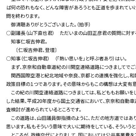
ば何の恐れもなく、どんな障害があろうとも正道を歩まれてい
問を終わります。
御清聴ありがとうございました。（拍手）
○副議長（山下直也君） ただいまの山田正彦君の質問に対す
知事仁坂吉伸君。
〔仁坂吉伸君、登壇〕
○知事（仁坂吉伸君） （「熱い思いを」と呼ぶ者あり）はい。
まず、京奈和自動車道紀の川関空連絡道路につきましてでご
関西国際空港と紀北地域や奈良、京都との連携を強化し、和歌
政策目標の１つであります。その意味からもこの構想は大変有意
この紀の川関空連絡道路につきましては、私どももお願いを
した結果、平成20年度から国土交通省において、京奈和自動
査検討が進められているところです。
この道路は、山田議員御指摘のように、ただの地方道ではあり
思います。私もそういう意味で大いに期待をしている、そういうと
ところが、政権交代によりまして、国においては公共事業費を