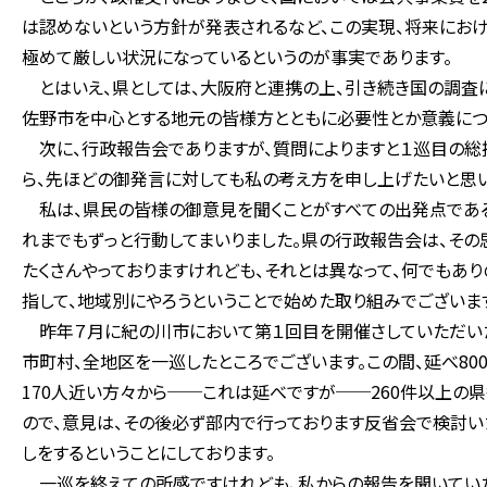
は認めないという方針が発表されるなど、この実現、将来におけ
極めて厳しい状況になっているというのが事実であります。
とはいえ、県としては、大阪府と連携の上、引き続き国の調査
佐野市を中心とする地元の皆様方とともに必要性とか意義につい
次に、行政報告会でありますが、質問によりますと１巡目の総
ら、先ほどの御発言に対しても私の考え方を申し上げたいと思い
私は、県民の皆様の御意見を聞くことがすべての出発点である
れまでもずっと行動してまいりました。県の行政報告会は、そ
たくさんやっておりますけれども、それとは異なって、何でもあ
指して、地域別にやろうということで始めた取り組みでございま
昨年７月に紀の川市において第１回目を開催さしていただいた
市町村、全地区を一巡したところでございます。この間、延べ80
170人近い方々から──これは延べですが──260件以上の
ので、意見は、その後必ず部内で行っております反省会で検討
しをするということにしております。
一巡を終えての所感ですけれども、私からの報告を聞いていた