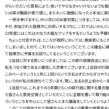
からいただいた意見により、急いでやらなきゃいけないような施
いは県の職員が肌で感じ、また大いに勉強になったと本当に実感
一例を挙げますと、中小河川の水害対策につきましては、その
すが、参加された皆様方にお伺いするうちに、これではいかんと
22年度にはこれはかなり大幅なアップをするというような予算
ちょっと付言すれば、ところが政府においては、無慈悲にもこれ
てしまいましたので、これではいかんということで、この議会に
て皆様方に予算をお諮りしてるということでございます。
２巡目に対する思いにつきましては、この県行政報告会におい
私をつなぐ場であると確信した次第でございます。１巡目の行政
このペースでいうと１年に１回ぐらいできるはずだからぜひやり
というのが私の気持ちでございます。現に、去る８月上旬から一
１巡目では、これまでの３年間ぐらいの県行政に関する重点施
た皆さんと意見交換さしていただくことに主眼を置いて取り組ん
ういうところを中心にして皆さんとまた議論をしていくというよ
このことが参加された皆様方からより多くの貴重な御意見をい