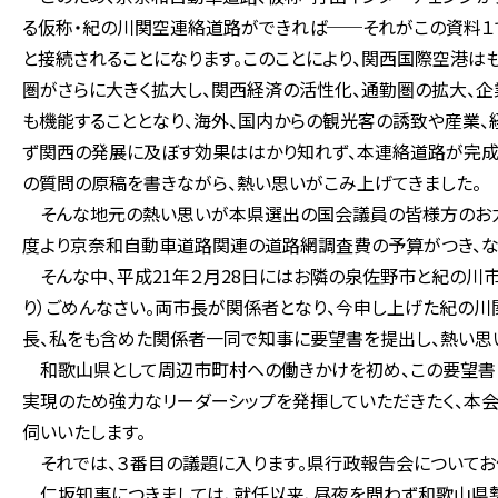
る仮称・紀の川関空連絡道路ができれば──それがこの資料１
と接続されることになります。このことにより、関西国際空港は
圏がさらに大きく拡大し、関西経済の活性化、通勤圏の拡大、
も機能することとなり、海外、国内からの観光客の誘致や産業、
ず関西の発展に及ぼす効果ははかり知れず、本連絡道路が完成
の質問の原稿を書きながら、熱い思いがこみ上げてきました。
そんな地元の熱い思いが本県選出の国会議員の皆様方のお力添
度より京奈和自動車道路関連の道路網調査費の予算がつき、な
そんな中、平成21年２月28日にはお隣の泉佐野市と紀の川市
り）ごめんなさい。両市長が関係者となり、今申し上げた紀の川
長、私をも含めた関係者一同で知事に要望書を提出し、熱い思
和歌山県として周辺市町村への働きかけを初め、この要望書
実現のため強力なリーダーシップを発揮していただきたく、本
伺いいたします。
それでは、３番目の議題に入ります。県行政報告会についてお
仁坂知事につきましては、就任以来、昼夜を問わず和歌山県勢