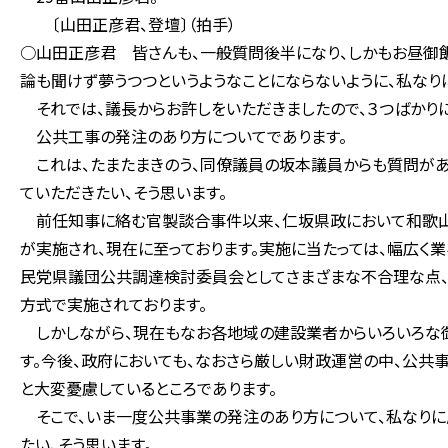
〔山田正彦君、登壇〕（拍手）
○山田正彦君 皆さんも、一般質問後半になり、しかもお昼御飯
論も聞けず夢うつつというようなことにならないように、私なり
それでは、議長からお許しをいただきましたので、３つばかりに
公共工事の発注のあり方についてであります。
これは、たまたまきのう、同僚議員の坂本議員からも質問があ
ていただきたい、そう思います。
前任知事に絡む官製談合事件以来、仁坂県政において和歌山
が実施され、現在に至っております。実施に当たっては、幅広く
民党県議団公共調達検討委員会としてさまざまな不合理な点、
方式で実施されております。
しかしながら、現在もなお各地域の建設業者からいろいろな御
す。今後、政府においても、なおさら厳しい財政運営の中、公共
と大変憂慮しているところであります。
そこで、いま一度公共事業の発注のあり方について、私なりに
たい、そう思います。