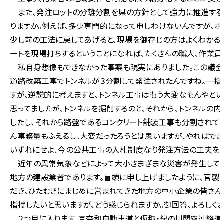
また、発注ロットの分離分割を県の方針として強力に推進する
りますか。例えば、多少専門的になって申しわけないんですが、
少し前の工法に戻してあげると、現場を御存じの方はよくわかる
ートを現場打ちするということになれば、たくさんの職人、作業
私自身想像もできなかった事案も現実にありました。この議会で
道路改築工事でトンネルが３分割して発注されたんですね。一
すが、逆説的に考えますと、トンネル工事はもう大変なもんやと
思ってましたが、トンネルを掘削するのと、それから、トンネル
したし、それから路盤であるコンクリート舗装工事も分割されて
ん事務量もふえるし、大変だったろうとは思いますが、やればで
いずれにせよ、今の公共工事の入札制度なり発注方法の工夫を
近年の異常気象などによって大小さまざまな災害が発生してお
地方の建設業者であります。冒頭に申し上げましたように、官
だき、ひたむきにまじめに営まれてきた地方の中小企業の皆さん
指摘したいと思いますが、どう感じられますか。御回答、よろしく
２つ目に入ります。京奈和自動車道と仮称・紀の川関空連絡道