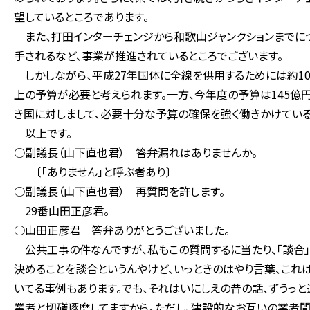
望しているところであります。
また、打田インターチェンジから和歌山ジャンクションまでに
手されるなど、事業が推進されているところでございます。
しかしながら、平成27年国体に全線を供用するためには約10
上の予算が必要と考えられます。一方、今年度の予算は145億
き国に対しまして、必要十分な予算の確保を強く働きかけている
以上です。
○副議長（山下直也君） 答弁漏れはありませんか。
〔「ありません」と呼ぶ者あり〕
○副議長（山下直也君） 再質問を許します。
29番山田正彦君。
○山田正彦君 答弁ありがとうございました。
公共工事の件なんですが、私もこの質問するに当たり、「談合」
決めることを談合というんやけど、いっときのはやり言葉、これは
いてる事例もあります。でも、それはいにしえの昔の話、ずうっ
業者と切磋琢磨してますから。ただし、建設的なお互いの業者間