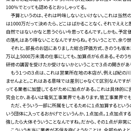
100％でとっても認めるとおっしゃってる。
予算というのは、それは吟味しないといけない。これは当然の
は1000万だって決めたら、どこはばかることなく、それでええ
自然ではないかなと思うぐらい今思ってるんです。しかも、予定
の落札はあり得ないことなんですからね。そういうことで、余り
それと、部長のお話にありました総合評価方式、きのうも坂本議
万以上5000万未満の仕事にしても、加算点が６点ある。その
研修の講習を受けたか受けないかということで３点の開きがあ
もう１つの３点は、これは営業所在地の本店が、例えば紀の川
ませんよと。これはある意味では差別じゃなくて区別なんですが
ってる業者に加盟してるがために加点がある。これは具体的に
究会とか、あるいは電気工事業界でもあります。管工事業界でも
ただ、そういう一部に所属をしてるために１点加算するというの
いう団体に入ってるおかげでというんか、１点加点。１点加点す
強したら大体そういうことなんですね。だから、その１点が非常
こういう本当に業者が不信を抱くようなことは、全部やめよとは