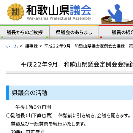
議長からのご挨拶
県議会のあらまし
議員の紹
ホーム
>
議事録
>
平成２２年９月 和歌山県議会定例会会議録 第
平成２２年９月 和歌山県議会定例会会議
県議会の活動
午後１時０分再開
○副議長（山下直也君） 休憩前に引き続き、会議を開きます。
質疑及び一般質問を続行いたします。
29番山田正彦君。