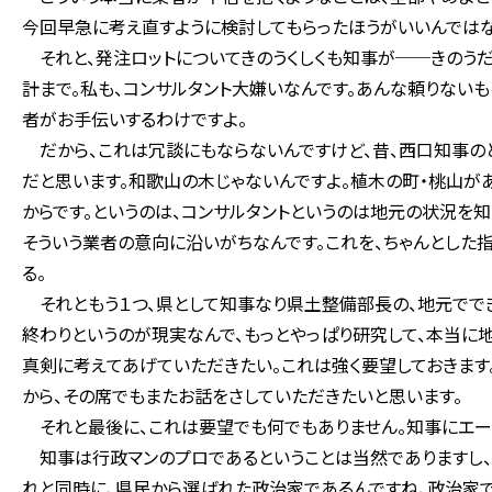
今回早急に考え直すように検討してもらったほうがいいんではな
それと、発注ロットについてきのうくしくも知事が──きのうだ
計まで。私も、コンサルタント大嫌いなんです。あんな頼りない
者がお手伝いするわけですよ。
だから、これは冗談にもならないんですけど、昔、西口知事のと
だと思います。和歌山の木じゃないんですよ。植木の町・桃山が
からです。というのは、コンサルタントというのは地元の状況を
そういう業者の意向に沿いがちなんです。これを、ちゃんとした
る。
それともう１つ、県として知事なり県土整備部長の、地元でで
終わりというのが現実なんで、もっとやっぱり研究して、本当に
真剣に考えてあげていただきたい。これは強く要望しておきま
から、その席でもまたお話をさしていただきたいと思います。
それと最後に、これは要望でも何でもありません。知事にエール
知事は行政マンのプロであるということは当然でありますし、
れと同時に、県民から選ばれた政治家であるんですね、政治家