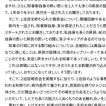
ますが、さらに知事御自身の熱い思いを１人でも多くの県民の
て、１年余りをかけ、県内を一巡されたとお聞きしております。
そこで、１巡目を終わられた報告会について、開催回数やある
県内を一巡され、知事御自身、多分満足されたことだろうと思
スタートされたとお聞きしております。私自身も多くの県民、紀
自身の思いと県民の思いとの間に多少ギャップがあるのではない
知事の行政に対する取り組みについては、全般的には異論はな
なりに感じることは、県民の皆様は、行政のトップリーダーであ
ことのできる、気安く声をかけられる知事であってほしいと、そう
これは原稿にはないんですが、きのうたまたま新聞の折り込みに
ってほしい、おやじになってほしい、そう思います。
そこで、２巡目報告会を実施するに当たり、１巡目のような事務
われる秋祭りが、県内各所で催されます。庶民的な祭りがメジ
待され、ただ開会あいさつだけでその場を立ち去るというような
いただいて、１人でも多くの皆さんとぬくもりのある触れ合いを
重ねて申し上げますが、知事の行政手腕に不安を抱く県民は多