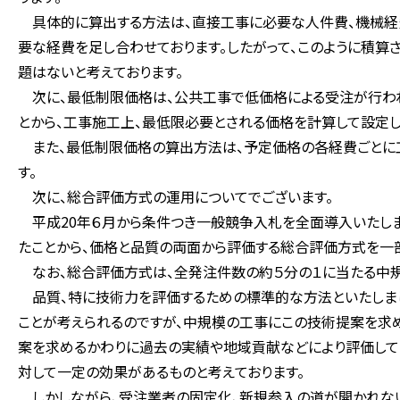
具体的に算出する方法は、直接工事に必要な人件費、機械経
要な経費を足し合わせております。したがって、このように積算
題はないと考えております。
次に、最低制限価格は、公共工事で低価格による受注が行わ
とから、工事施工上、最低限必要とされる価格を計算して設定し
また、最低制限価格の算出方法は、予定価格の各経費ごとに
す。
次に、総合評価方式の運用についてでございます。
平成20年６月から条件つき一般競争入札を全面導入いたしま
たことから、価格と品質の両面から評価する総合評価方式を一
なお、総合評価方式は、全発注件数の約５分の１に当たる中規
品質、特に技術力を評価するための標準的な方法といたしまし
ことが考えられるのですが、中規模の工事にこの技術提案を求
案を求めるかわりに過去の実績や地域貢献などにより評価して
対して一定の効果があるものと考えております。
しかしながら、受注業者の固定化、新規参入の道が開かれない