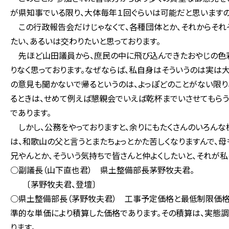
が県知事でいる限り、大体毎年１回ぐらいは可能だと思いますので
この行政報告会だけじゃなくて、各種団体とか、それからそれ
たい、あるいは交わりたいと思っております。
先ほど山田議員から、庶民の中に飛び込んできたおやじの色彩
りなく思っております。なぜならば、私自身はそういうのは実は
の意見も聞かないで帰るというのは、よっぽどのことがない限り
るときは、せめて例えば懇親会でいえば乾杯までいさせてもらう
であります。
しかし、公務をやっておりますと、余りにもたくさんのいろんな
は、和歌山の父と言うとまたちょっとかた苦しくなりますんで、母
兄やんとか、そういう気持ちで皆さんと仲よくしたいと、それが
○副議長（山下直也君） 県土整備部長茅野牧夫君。
〔茅野牧夫君、登壇〕
○県土整備部長（茅野牧夫君） 工事予定価格と最低制限価格
準的な単価により積算した価格であります。その積算は、実態
ります。