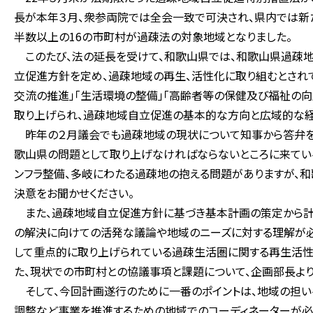
長が本年３月、衆参両院では全会一致で可決され、県内では新
半数以上の16の市町村が過疎法の対象地域となりました。
このたび、法の延長を受けて、和歌山県では、和歌山県過疎
立促進方針を定め、過疎地域の再生、活性化に取り組むとされて
交流の推進」「生活環境の整備」「高齢者等の保健及び福祉の向
取り上げられ、過疎地域自立促進の基本的な方向と広域的な経
昨年の２月議会でも過疎地域の現状について知事から答弁を
歌山県の問題として取り上げなければならないところに来てい
ンフラ整備、多岐にわたる過疎地の抱える問題がありますが、
決意をお聞かせください。
また、過疎地域自立促進方針に基づき基本計画の策定から計
の解決に向けての活発な議論や地域のニーズに対する理解が必
して重点的に取り上げられている過疎生活圏に関する再生活性
た、現状での市町村との協議事項と課題について、企画部長より
そして、今回計画遂行のために一番のポイントは、地域の担い
調整など事業を推進するための地域でのコーディネーターが必