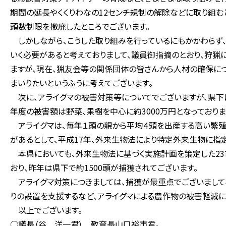
期間の延長やくくりわなの12センチ規制の解除などに取り組む
頭数制限を撤廃したところでございます。
しかしながら、こうした取り組みを行っているにもかかわらず
いく必要があると考えておりまして、議員御指摘のとおり、狩猟
ますが、現在、猟友会等の関係団体の皆さんから人材の確保に
まいりたいというふうに考えてございます。
次に、アライグマの被害対策等についてでございますが、県下に
年度の被害額は野菜、果樹を中心に約3000万円となっておりま
アライグマは、毎年１頭の親から平均４頭を出産する高い繁殖
があるとして、平成17年、外来生物法により特定外来生物に指
本県においても、外来生物法に基づく実施計画を策定した23
おり、昨年は県下で約1500頭が捕獲されてございます。
アライグマ対策につきましては、捕獲が最重点でございまして
りの設置を支援するなど、アライグマによる農作物の被害軽減に
以上でございます。
○議長（谷 洋一君） 教育長山口裕市君。