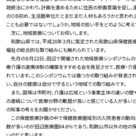
政統治にかわり、計画を進めるために住民の参画意識を促し、
のＯＢ初め、生活圏単位だとまだまだ人材もあろうかと思われ
ことも必要ではないでしょうか。地域の担い手をどのように考え
次に、地域医療についてお伺いします。
和歌山県では、平成20年３月に策定された和歌山県保健医療
福祉の総合的な取り組みにも触れられています。
先月の８月22日、田辺で開催された地域医療シンポジウムの
療介護の連携体制の構築をすすめる会を発足させて、医療・介
れています。このシンポジウムでは幾つかの取り組みが発表さ
い、自分の健康は自分で守るという地域での取り組みです。
また、国保は市町村、介護は広域という事業主体の違いの壁
の連絡について医療分野の敷居が高いと感じている人が多いと
の知事の考えをお聞かせください。
この保健医療計画の中で保健医療圏域別の入院患者の動向が
数が多いのが田辺医療圏84.6％であり、和歌山市以外の他
いのだと思います。