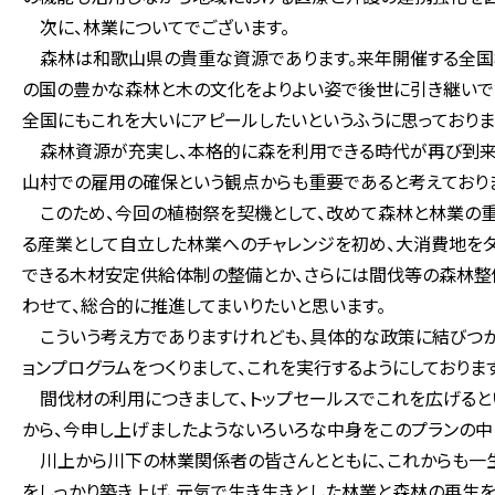
次に、林業についてでございます。
森林は和歌山県の貴重な資源であります。来年開催する全国植
の国の豊かな森林と木の文化をよりよい姿で後世に引き継いで
全国にもこれを大いにアピールしたいというふうに思っておりま
森林資源が充実し、本格的に森を利用できる時代が再び到来す
山村での雇用の確保という観点からも重要であると考えており
このため、今回の植樹祭を契機として、改めて森林と林業の
る産業として自立した林業へのチャレンジを初め、大消費地を
できる木材安定供給体制の整備とか、さらには間伐等の森林
わせて、総合的に推進してまいりたいと思います。
こういう考え方でありますけれども、具体的な政策に結びつかな
ョンプログラムをつくりまして、これを実行するようにしております
間伐材の利用につきまして、トップセールスでこれを広げるとい
から、今申し上げましたようないろいろな中身をこのプランの中
川上から川下の林業関係者の皆さんとともに、これからも一
をしっかり築き上げ、元気で生き生きとした林業と森林の再生を