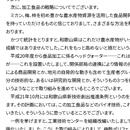
次に、加工食品の戦略についてでございます。
ミカン、梅、柿を初め豊かな農水産物資源を活用した食品開
を持っていただけるものと信じておりまして、さまざまな方法
おります。
かつて統計をとりますと、和歌山県はこれだけ農水産物がいっ
成績ではありませんでした。これをもっと高めないと損だという
平成20年度から食品加工に係るヘッドクォーター──これはい
が──これを設置いたしまして、関係部局の連携により情報の共
による商品開発とか、地元の自発的な動きも含めて生産者グル
分の技術的な、あるいは研究的な開発とか、そういうもの３つを
いうようなことで取り組みを進めているところでございます。
平成21年10月には和歌山県新技術創出推進条例というのを
ます。その計画においては、この加工食品などのバイオ技術、こ
いきたい、そういうふうに思っているところでございます。
一例を挙げますと、工業技術センターを組織改編いたしまし
強化いたしました。こうした取り組みによりまして、梅酢ポリフ