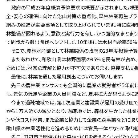
政府の平成23年度概算予算要求の概要が示されました。概
全・安心の確保に向けた治山対策の重点化、森林林業再生プラ
組みの推進が主要事項として取り上げられています。特に直接
林整備が図れるよう、意欲と実行力を有し、かつ面的なまとま
て間伐から搬出間伐へシフトして、10年後には木材自給率50
そこで、農林水産部として林業関係の政府の23年度概算予算
またあわせて、和歌山県は林野面積の95％を民有林が占め、
ためには、林家の理解と協力が不可欠であります。直接支払い制
最後に、林業を通した雇用創出についてお伺いします。
先日の農林業センサスでも全国的に農業の就労者が５年前に比
も、景気の低迷や企業の人員削減など、雇用拡大が思うように
今まで過疎地域では、第１次産業と建設業が雇用の受け皿で
から１万人近くの減少となり、過疎地では、森林を生かした林
ンや低コスト林業、また企業と協力して企業の森事業などに取り
歌山県の林業活性化を進めるためには官民一体となって取り組
先日、田辺市で開催された森林づくりを考えるシンポジウムで