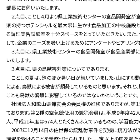
部長にお伺いいたします。
２点目、ことし４月より県工業技術センターの食品開発室が食
県の持つポテンシャルを最大限に生かす食品加工の中核施設と
る調理実習試験室を十分スペースをとっていただきたい。また、
して、企業のニーズを吸い上げるためにアンケートやヒアリング
３点目に、県工業技術センターの食品開発室が食品産業部に
いたします。
３点目に、県の鳥獣害対策についてであります。
ことしの夏は、殊のほか暑い日が続いていました。山にすむ動
による、鳥獣による被害が頻発しているものと思います。それと
ことも鳥獣の繁殖に影響しているのではないかということです。
社団法人和歌山県猟友会の会員権の推移でありますが、第１種の
ております。第２種の空気銃使用の銃猟会員は、平成９年度42人
人、平成21年度は674人とたくさんふえているものの、学習能
2007年12月14日の佐世保の銃乱射事件を契機に銃刀法
講習を受けることを義務づけられました。一定以上の皿を撃たな