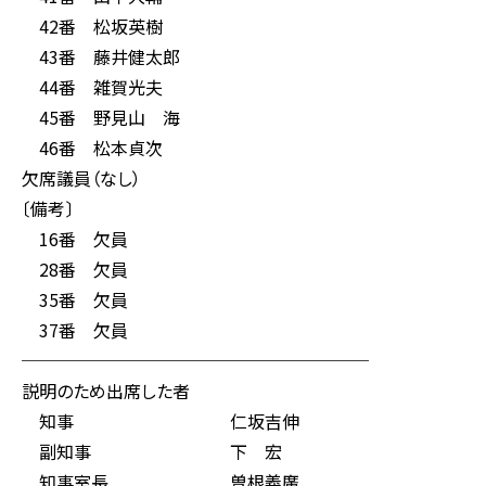
42番 松坂英樹
43番 藤井健太郎
44番 雑賀光夫
45番 野見山 海
46番 松本貞次
欠席議員（なし）
〔備考〕
16番 欠員
28番 欠員
35番 欠員
37番 欠員
────────────────────
説明のため出席した者
知事 仁坂吉伸
副知事 下 宏
知事室長 曽根義廣