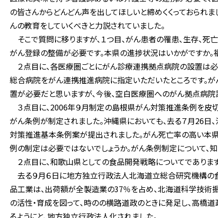
の皆さんからどんどん声を出してほしいと締めくくっておられま
んの教育をしていくべきと力説されていました。
そこで質問に移りますが、１つ目、がん患者の罹患、生存、死
がん登録の整備が必要です。本県の進捗状況はいかがですか。
２点目に、各医療圏ごとにがん診療連携拠点病院の設置は必要
総合病院をがん連携推進病院に指定いただいたところです。
置が必要だと思いますが、今後、空白医療圏へのがん拠点病院
３点目に、2006年９月制定の島根県がん対策推進条例を皮切
がん条例が制定されました。沖縄県においても、去る７月26
対策推進基本条例案が提出されました。がん死亡率の高い本県
例の制定は必要ではないでしょうか。がん条例制定について、知
２点目に、和歌山県としての食品開発戦略についてであります
去る９月６日に地方独立行政法人北海道立総合研究機構の食
品工業は、出荷額が全製造業の37％を占め、北海道科学技術
の活性・育成を図って、時のの横路道政のときに発足し、高橋道
るようにと、地方独立行政法人化されました。