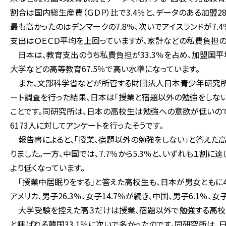
割合は国内総生産費（ＧＤＰ）比で3.4％と、データのある加盟
最も高かったのはデンマークの7.8％、次いでアイスランドが7.
支出はＯＥＣＤ平均を上回っていますが、家計などの私費負担の
日本は、教育支出のうち私費負担が33.3％を占め、加盟国平均
大学などの高等教育67.5％で高い水準になっています。
また、文部科学省などが所管する財団法人日本青少年研究所が
ート調査を行った結果、日本は「授業と宿題以外の勉強をしない
ことです。同研究所は、日本の高校生は勉強への意欲が低いので
6173人に対してアンケートを行ったそうです。
報告書によると、「授業、宿題以外の勉強をしない」と答えた高校生の
りました。一方、中国では、7.7％から5.3％と、いずれも１割に達し
より低くなっています。
「授業中居眠りをする」と答えた高校生も、日本が男女ともに40％超、
アメリカ、男子26.3％、女子14.7％が続き、中国、男子6.1％、
大学受験を控えた高３だけは授業、宿題以外で勉強する高校生も多
と呼ばれる韓国33.1％に次いで多かったのです。同研究所は