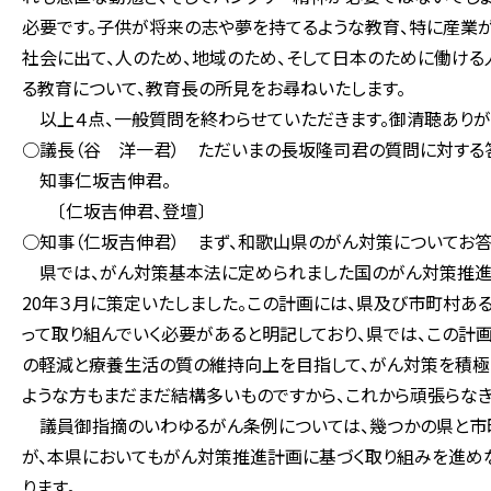
必要です。子供が将来の志や夢を持てるような教育、特に産業が
社会に出て、人のため、地域のため、そして日本のために働ける
る教育について、教育長の所見をお尋ねいたします。
以上４点、一般質問を終わらせていただきます。御清聴ありがと
○議長（谷 洋一君） ただいまの長坂隆司君の質問に対する
知事仁坂吉伸君。
〔仁坂吉伸君、登壇〕
○知事（仁坂吉伸君） まず、和歌山県のがん対策についてお答
県では、がん対策基本法に定められました国のがん対策推進
20年３月に策定いたしました。この計画には、県及び市町村
って取り組んでいく必要があると明記しており、県では、この計
の軽減と療養生活の質の維持向上を目指して、がん対策を積極
ような方もまだまだ結構多いものですから、これから頑張らなき
議員御指摘のいわゆるがん条例については、幾つかの県と市
が、本県においてもがん対策推進計画に基づく取り組みを進め
ります。