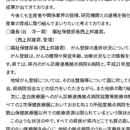
成果が出てきております。
今後とも生産者や関係業界の皆様、研究機関との連携を強化
産業の育成に取り組んでまいりたいと考えております。
○議長（谷 洋一君） 福祉保健部長西上邦雄君。
〔西上邦雄君、登壇〕
○福祉保健部長（西上邦雄君） がん登録の進捗状況について
がん登録は、がんの種類や発症年齢、治療状況などの情報を
す。県では、県内のがん診療連携拠点病院６病院と、平成21年
ます。
地域がん登録については、その法整備等について国に対して
会、県病院協会などの協力をいただきながら、また他県の取り
次に、空白医療圏へのがん診療連携拠点病院設置等医療体制
べての２次保健医療圏においておおむね１カ所程度拠点病院を
歌山保健医療圏以外での医療資源は限られているという現状が
このような状況の中で、すべての県民が県内どこでも質の高い
院のない医療圏を中心に、地域の拠点病院のうち一定要件を満