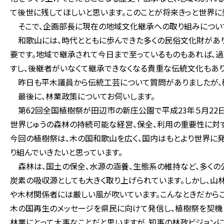
て後世に残してほしいと思います。このことが将来きっと世界に
そこで、企画部長に現在の地域文化継承への取り組みについて
和歌山には、時代とともに歩んできた多くの民俗文化財があり
要です。地域で継承されて今日まで至っているものもあれば、
すし、後継者がいなくて継承できなくなる貴重な伝統文化もあり
昨日も平木議員から伝統工芸について質問がありましたが、
最後に、林業政策についてお伺いします。
第62回全国植樹祭が田辺市の新庄公園で平成23年５月22日
世界じゅうの森林の持続可能な経営、保全、利用の重要性に対
今回の植樹祭は、木の国和歌山を広く、国内はもとより世界に
り組んでいきたいと思っています。
森林は、国土の保全、水源の涵養、生態系の維持など、多くの
炭素の吸収源としても大きく取り上げられています。しかし、山
や木材関係者には厳しい風が吹いています。こんなときだからこ
木の国再生のメッセージを県民に向けて発信し、植樹祭を契機
林業にとって大事なことだと思いますが、知事の林政ビジョンに