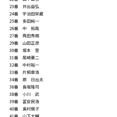
23番 井出益弘
24番 宇治田栄蔵
25番 多田純一
26番 中 拓哉
27番 角田秀樹
29番 山田正彦
30番 坂本 登
31番 尾崎要二
32番 中村裕一
33番 片桐章浩
34番 原 日出夫
36番 長坂隆司
38番 小川 武
39番 冨安民浩
40番 奥村規子
41番 山下大輔