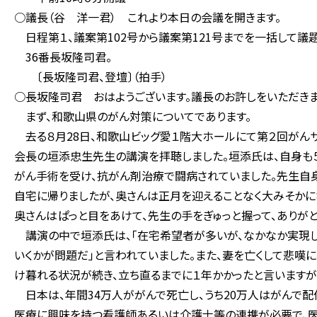
○議長（谷 洋一君） これより本日の会議を開きます。
日程第１、議案第102号から議案第121号までを一括して議
36番長坂隆司君。
〔長坂隆司君、登壇〕（拍手）
○長坂隆司君 おはようございます。議長のお許しをいただきま
まず、和歌山県のがん対策についてであります。
去る８月28日、和歌山ビッグ愛１階大ホールにて第２回がん
会長の垣添忠生先生の講演を拝聴しました。垣添氏は、自身も
がん手術を受け、抗がん剤治療で闘病されていました。先生自
自宅に帰りましたが、奥さんは正月を迎えることなく大みそかに
奥さんはぱっと目をあけて、先生の手をぎゅっと握って、ありがと
講演の中で垣添氏は、「在宅希望者が多いが、なかなか実現し
いくかが問題だ」と言われていました。また、妻を亡くして悲嘆
け暮れる状況が続き、立ち直るまでに１年かかったと言いますが
日本は、年間34万人ががんで死亡し、うち20万人はがんで配
医療に興味を持つ看護師あるいは介護士等の連携が必要で、医