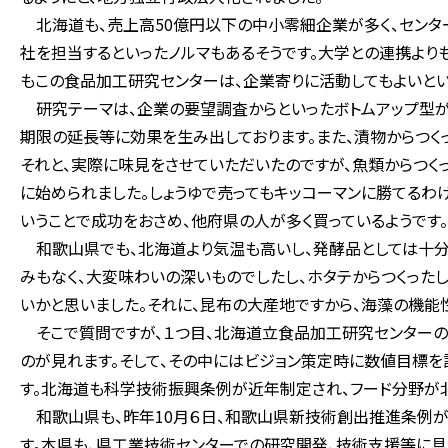
北海道も、売上高50億円以下の中小零細企業が多く、センタ
社を担当するといったノルマもあるそうです。大学との連携よ
もこの食品加工研究センターは、企業寄りに活動してもよいとい
研究テーマは、企業の要望調査からといったボトムアップ型が
期限の延長等に効果を生み出しております。また、漬物からつくっ
それと、実際に味見をさせていただいたのですが、魚類からつくっ
に始められました。しょうゆで売ってもキッコーマンに勝てるわ
いうことで成功をおさめ、他府県の人が多く買っているようです。
和歌山県でも、北海道より気温も高いし、発酵品としては十分
みもなく、大変味わいの深いものでしたし、ホタテからつくった
いかと思いました。それに、昆布の大産地ですから、海藻の機能
そこで質問ですが、１つ目、北海道立食品加工研究センターの
のが見れます。そして、その中にはビジョン策定時に数値目標を
す。北海道も科学技術振興条例が近年制定され、フード分野が
和歌山県も、昨年10月６日、和歌山県新技術創出推進条例が
す。本県も、県工業技術センターでの研究開発、技術支援等に