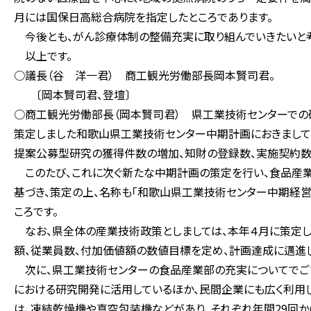
月には国保日高総合病院を指定したところであります。
今後とも、がん診療体制の整備充実に取り組んでいきたいと考
以上です。
○議長（谷 洋一君） 商工観光労働部長岡本賢司君。
〔岡本賢司君、登壇〕
○商工観光労働部長（岡本賢司君） 県工業技術センターでの
策定しました和歌山県工業技術センター中期計画におきまして
提案公募型研究の獲得件数の増加、知財の登録数、実施契約数
このたび、これに次ぐ新たな中期計画の策定を行い、食品産
基づき、策定の上、名称も「和歌山県工業技術センター中期経営
ころです。
なお、県全体の産業技術政策としましては、本年４月に策定し
額、従業員数、付加価値額の数値目標を定め、計画達成に邁進し
次に、県工業技術センターの食品産業部の充実についてでござ
における研究開発に活用しているほか、民間企業にも広く利用し
は、凍結乾燥機や真空包装機などがあり、それぞれ年間29回か