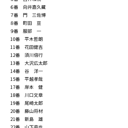
６番 向井嘉久藏
７番 門 三佐博
８番 町田 亘
９番 服部 一
10番 平木哲朗
11番 花田健吉
12番 須川倍行
13番 大沢広太郎
14番 谷 洋一
15番 平越孝哉
17番 岸本 健
18番 川口文章
19番 尾崎太郎
20番 藤山将材
21番 新島 雄
22番 山下直也