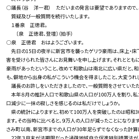
○議長（谷 洋一君） ただいまの発言は要望でありますので
質疑及び一般質問を続行いたします。
１番泉 正徳君。
〔泉 正徳君、登壇〕（拍手）
○泉 正徳君 おはようございます。
先日の15日の夜半に新宮市を襲ったゲリラ豪雨は、床上・床下
害を受けられた皆さんにお見舞いを申し上げます。それとともに
豪雨があったということ、改めて和歌山は南北に広い県だと、和
も、僻地から出身の私がこういう機会を得ましたこと、大変うれし
議長のお許しをいただきましたので、一般質問をさせていただ
本年８月の推計人口で和歌山県の人口が100万人を割り、私た
口減少に一抹の寂しさを感じるのは私だけでしょうか。
県の統計によりますと、初めて100万人を突破したのは昭和3
ます。その当時に比べると、９万人の人口が減ったことになりま
さみ町以南、新宮市までの人口が30年足らずでなくなった計算
22年３月末が法期限だった過疎地域自立促進特別措置法が