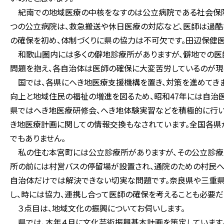
紀南での地域医療の中核をなすのは公立病院である社会保険
つの公立病院は、救急搬送や休日医療の対応など、医師は過酷
の確保を初め、体制づくりに県の協力は不可欠です。田辺保健
和歌山圏内には多くの僻地診療所がありますが、僻地での医
問題を抱え、各自治体は医師の確保に大変苦労しているのが現
国では、各県にへき地医療支援機構を置き、対策を進めてきま
向上と地域住民の福祉の増進を図るため、昭和47年には自治医
県ではへき地医療研修会、へき地体験実習などを積極的に行い
き地医療計画に関しての情報交換もなされています。全国各県
でもありません。
私の住む本宮町には公立診療所がありますが、その公立診療
所の前には村営バスの停留場が設置され、通院のための村民へ
自治体だけでは解決できない切実な問題です。奈良県や三重県
し、時には協力、連携し合って医師の確保を考えることも必要だ
３点目は、地域文化の振興についてお伺いします。
県では、本年４月に文化芸術振興基本計画を策定しています。