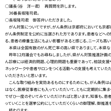
○議長（谷 洋一君） 再質問を許します。
36番長坂隆司君。
○長坂隆司君 御答弁いただきました。
がん対策についてですが、がん条例は京都府においても京都
がん条例制定を公約に当選された方であります。患者などへの
る、患者の療養生活にもよい影響があると感じる、ニーズも高
本県は全国有数のがん死亡率の高い県でありまして、本県なら
昨年12月議会でもお尋ねしましたが、県がん対策推進計画の
ん診療には経済的問題、心理的問題も重要であって、相談支援
ネットワークや患者サロンをつくる活動への支援も考えていただ
いただきたいと思います。
こんな取り組みを実効あるものにするためにも、がん条例は必
はなく、医療従事者にも入っていただいて、ともに定期的に集ま
でぜひ一度のぞいてみていただければと思います。知事も、患
っていくことを選挙公約にしていただくくらいの御理解、御推進
終わります。