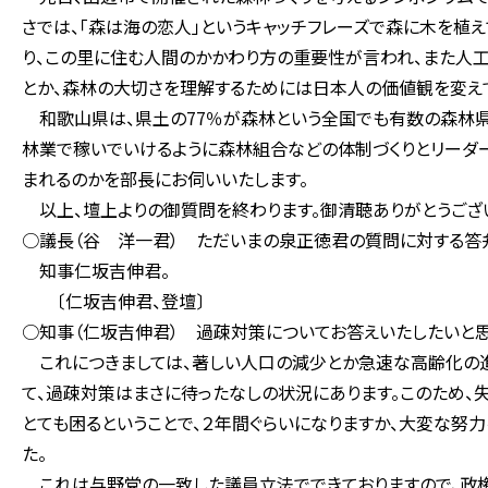
さでは、「森は海の恋人」というキャッチフレーズで森に木を
り、この里に住む人間のかかわり方の重要性が言われ、また人
とか、森林の大切さを理解するためには日本人の価値観を変え
和歌山県は、県土の77％が森林という全国でも有数の森林県
林業で稼いでいけるように森林組合などの体制づくりとリーダ
まれるのかを部長にお伺いいたします。
以上、壇上よりの御質問を終わります。御清聴ありがとうござい
○議長（谷 洋一君） ただいまの泉正徳君の質問に対する答
知事仁坂吉伸君。
〔仁坂吉伸君、登壇〕
○知事（仁坂吉伸君） 過疎対策についてお答えいたしたいと思
これにつきましては、著しい人口の減少とか急速な高齢化の進
て、過疎対策はまさに待ったなしの状況にあります。このため、
とても困るということで、２年間ぐらいになりますか、大変な努
た。
これは与野党の一致した議員立法でできておりますので、政権