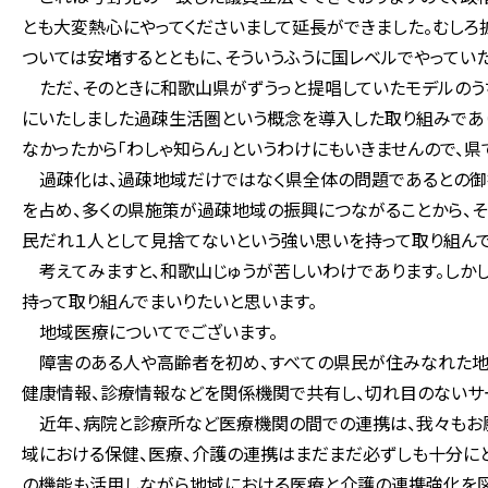
とも大変熱心にやってくださいまして延長ができました。むしろ
ついては安堵するとともに、そういうふうに国レベルでやってい
ただ、そのときに和歌山県がずうっと提唱していたモデルのう
にいたしました過疎生活圏という概念を導入した取り組みであり
なかったから「わしゃ知らん」というわけにもいきませんので、県
過疎化は、過疎地域だけではなく県全体の問題であるとの御指
を占め、多くの県施策が過疎地域の振興につながることから、
民だれ１人として見捨てないという強い思いを持って取り組んで
考えてみますと、和歌山じゅうが苦しいわけであります。しかし
持って取り組んでまいりたいと思います。
地域医療についてでございます。
障害のある人や高齢者を初め、すべての県民が住みなれた地域
健康情報、診療情報などを関係機関で共有し、切れ目のないサ
近年、病院と診療所など医療機関の間での連携は、我々もお願
域における保健、医療、介護の連携はまだまだ必ずしも十分に
の機能も活用しながら地域における医療と介護の連携強化を図