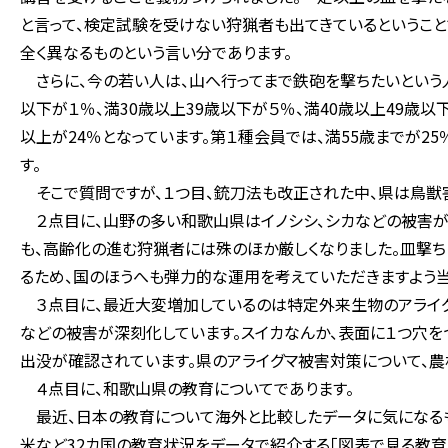
と言って、検定試験を受けない狩猟者も出てきているというこ
全く異なるものという言い分であります。
さらに、今の若い人は、山へ行ってまで鉄砲を撃ちたいという人
以下が１％、満30歳以上39歳以下が５％、満40歳以上49歳以下
以上が24％となっています。第１種会員では、満55歳までが25
す。
そこで質問ですが、１つ目、銃刀法も改正された中、県は鳥獣害
２点目に、山野の多い和歌山県はイノシシ、シカなどの被害が
も、高齢化の進む狩猟者には殊のほか厳しくなりました。皿撃
るため、国のほうへも弾力的な運用を考えていただきますよう当
３点目に、最近大変増加しているのは特定外来生物のアライグマ
などの被害が深刻化しています。スイカなんか、表面に１つ穴を
出没が確認されています。県のアライグマ被害対策について、農
４点目に、和歌山県の教育についてであります。
最近、日本の教育について海外と比較したデータに気になるも
米など32カ国の教育状況をデータで紹介する「図表で見る教育」