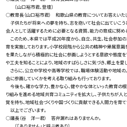
〔山口裕市君、登壇〕
○教育長（山口裕市君） 和歌山県の教育についてお答えいたし
子供たちが将来への夢を持ち、志を抱いて社会に出ていこう
会人として活躍するために必要となる資質、能力の育成に努める
このため、本県では平成20年度から、自立、共生、社会参加の
育を実施しております。小学校段階から公共の精神や帰属意識を
を果たしながら積極的に社会に参画しようとする意欲や態度を育
や工夫を知ることにより、地域のすばらしさに気づき、郷土を愛
さらに、公立中学校や高等学校では、職場体験活動や地域の
会に参画していくかを考える取り組みも行っております。
今後も、確かな学力、豊かな心、健やかな体といった教育の根
り組みを進める地域共育コミュニティを拡大し、子供たちが人
覚を持ち、地域社会づくりや国づくりに貢献できる人間力を育て
以上でございます。
○議長（谷 洋一君） 答弁漏れはありませんか。
〔「ありません」と呼ぶ者あり〕