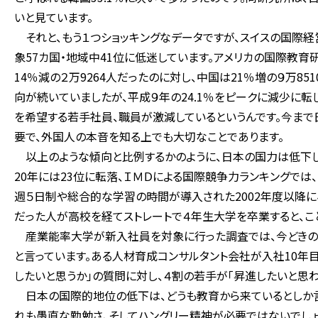
いと見ています。
それと、もう１つショッキングなデータですが、スイスの国際経営
象57カ国・地域中41位に低迷しています。アメリカの国際教育
14％減の２万9264人だったのに対し、中国は21％増の９万8
向が続いていましたが、平成９年の24.1％をピークに減少に転じ
を希望する若手社員、職員が激減しているというんです。今まで
要で、外国人の本音を知る上でも大切なことであります。
以上のような傾向と比例するかのように、日本の国力は低下して
20年には23位に転落、ＩＭＤによる国際競争力ランキングでは、
週５日制や総合的な学習の時間が導入された2002年度以降
だった人が高校を経てストレートで４年生大学を卒業すると、こ
産業能率大学が新入社員を対象に行った調査では、今どきの
と言っています。ある人材育成コンサルタント会社が入社10年
したいと思うか」の質問に対し、４割の若手が「昇進したいと思
日本の国際的地位の低下は、どうも教育から来ているとしか言
れも愚直な勤勉さ、そしてハングリー精神が必要ではないでしょ