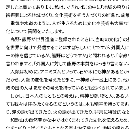
定したと書いてあります。私は、できればこの中に「地域の誇り
術振興による地域づくり、文化芸術を担う人づくりの推進と、施
電気や水道のように、人が生きるために文化や芸術も大事なラ
化について質問をいたします。
高野・熊野が世界遺産に登録されたときに、当時の文化庁の長
を世界に向けて発信することはすばらしいことですが、外国人に
一の神を信じているが、熊野はどうですか」と問われると、「宗教
言われますと、「外国人に対して熊野の本質をはっきり言えないと
人類は初めに、アニミズムといって、石や木にも神があるとか
だから、人類の進化を考えたときに、一神教が一番上にあり、他
教の国の人はまだその考えを持っているとも述べられていまし
しかし、日本人のもともとの考えは、精神と物、物と人、あるい
ても我々は拝みたくなるのだというのは、木も精神を持ってます
り、滝の話が出てきたり、火の話が出てきたり、非常に特徴的な
和歌山の自然豊かな中ではぐくまれてきた文化を伝えるため、
化をつくり上げてきたもととなる歴史や伝承など、地域の誇れ