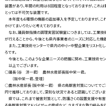
装置があり、年間の利用は８回程度となっておりますが、これ
とっては不可欠な装置です。
本年度も６種類の機器の追加導入を予定しておりますが、これ
かけてまいりたいと考えております。
なお、議員御指摘の調理実習試験室につきましては、工業技
が行えることから、今後とも県内事業者のニーズに対応した機器
また、工業技術センターで県内の中小・中堅企業をリスト化し
ろです。
今後とも、このような企業ニーズの把握に努め、工業技術セン
以上でございます。
○議長（谷 洋一君） 農林水産部長阪中栄一君。
〔阪中栄一君、登壇〕
○農林水産部長（阪中栄一君） 県の鳥獣害対策についてでご
円で推移しておりまして、深刻な状況であると認識してございま
県では、これまで被害対策として、防護さくの設置支援や有害
る鳥獣害対策アドバイザーの育成など、さまざまな取り組みを行