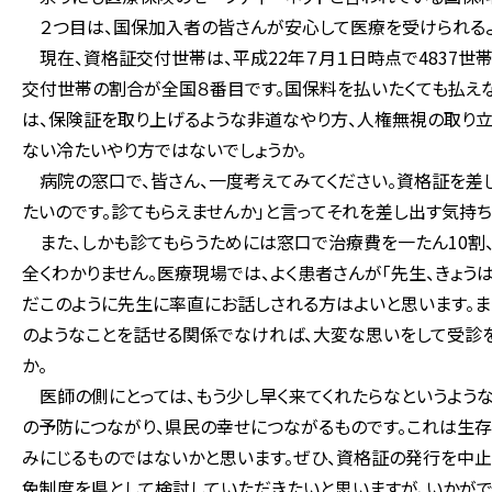
２つ目は、国保加入者の皆さんが安心して医療を受けられるよ
現在、資格証交付世帯は、平成22年７月１日時点で4837世
交付世帯の割合が全国８番目です。国保料を払いたくても払えな
は、保険証を取り上げるような非道なやり方、人権無視の取り立
ない冷たいやり方ではないでしょうか。
病院の窓口で、皆さん、一度考えてみてください。資格証を差し
たいのです。診てもらえませんか」と言ってそれを差し出す気持ち
また、しかも診てもらうためには窓口で治療費を一たん10割
全くわかりません。医療現場では、よく患者さんが「先生、きょ
だこのように先生に率直にお話しされる方はよいと思います。ま
のようなことを話せる関係でなければ、大変な思いをして受診を
か。
医師の側にとっては、もう少し早く来てくれたらなというような
の予防につながり、県民の幸せにつながるものです。これは生
みにじるものではないかと思います。ぜひ、資格証の発行を中止
免制度を県として検討していただきたいと思いますが、いかがで