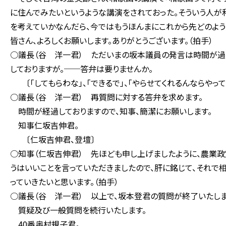
に住んでみたいというような講演をされておった。そういう人が
を考えていかなんだら、今ではもうほんまにこれから先どのよう
皆さん、よろしくお願いします。ありがとうございます。（拍手）
○議長（谷 洋一君） ただいまの坂本議員の発言は時間が過
しておりますが。──答弁は要りませんか。
〔「してもらわな」、「できるで」、「やらせてくれるんならやって
○議長（谷 洋一君） 再質問に対する答弁を求めます。
時間が経過しておりますので、知事、簡潔にお願いします。
知事仁坂吉伸君。
〔仁坂吉伸君、登壇〕
○知事（仁坂吉伸君） 先ほども申し上げましたように、農業政
うはいいことを言っていただきましたので、肝に銘じて、それで
っていきたいと思います。（拍手）
○議長（谷 洋一君） 以上で、坂本登君の質問が終了いたしま
質疑及び一般質問を続行いたします。
40番奥村規子君。