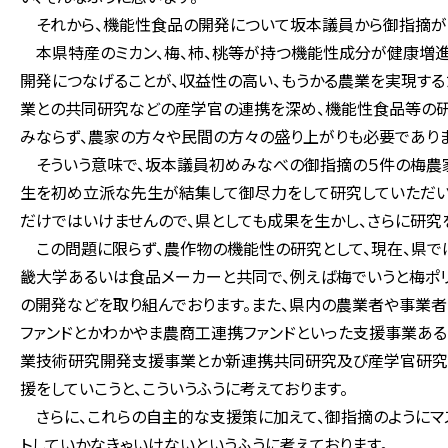
それから、機能性食品の開発について坂本議員から御指摘があ
本県特産のミカン、梅、柿、桃等が持つ機能性成分が健康増進
開発につなげることが、収益性の高い、もうかる農業を実現す
業との共同研究などの産学官の連携を深め、機能性食品等の研
みならず、農家の方々や民間の方々の盛り上がりも必要でありま
そういう意味で、坂本議員初めみなべの御指摘の５件の梅農
生を初め立派な先生が結集して御尽力をして研究していただい
だけではいけませんので、県としても成果を生かし、さらに研究
この問題に限らず、農作物の機能性の研究として、現在、県で
畿大学あるいは食品メーカーと共同で、例えば梅でいうと梅ポ
の開発などを取り組んでおります。また、県内の農業者や事業
ファンドとかわかやま農商工連携ファンドといった支援事業ある
業技術研究開発支援事業とか新連携共同研究及び産学官研究推
援をしていこうと、こういうふうに考えております。
さらに、これらの自主的な支援策に加えて、御指摘のようにマ
トしていかなきゃいけないというふうに考えております。