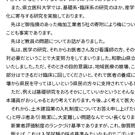
また、県立医科大学では、基礎系・臨床系の研究のほか、産
化に寄与する研究を実施しております。
先ほど御指摘のあった梅加工業者５社の寄附により梅について
ことも事実であります。
先ほど教員の問題についてお話がありました。
私は、医学の研究、それからお医者さん及び看護師の方、その
対必要だということで大変努力をしてまいりました。和歌山県立
いたしました。ただ、そのときの目的意識は、地域医療の崩壊、
部分はできるだけ臨床に回してくださいと、それで医者の養成に
壊から県民を守ってほしいという県民の方々に支持されている
ただ、例えば基礎研究をおろそかにしていいかというとそんな
本議員がおっしゃるとおり考えております。今後、よく考えて医
それから、土木建設業の入札制度についてお答え申し上げたいと
く」と呼ぶ者あり）簡潔に。大変難しい問題なんでつい長くなりま
新業者評価制度のランクづけ基準でありますが、これ、御質問
例えば、これは入学試験の採点基準みたいなものでございます