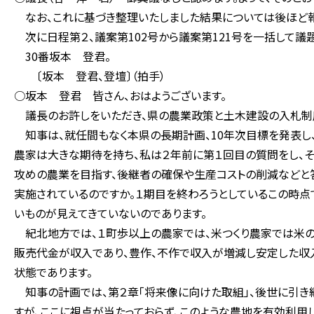
なお、これに基づき整理いたしました結果については後ほど報
次に日程第２、議案第102号から議案第121号を一括して議
30番坂本 登君。
〔坂本 登君、登壇〕（拍手）
○坂本 登君 皆さん、おはようございます。
議長のお許しをいただき、県の農業政策と土木建設の入札制
知事は、就任間もなく本県の長期計画、10年次目標を発表し、
農家は大きな期待を持ち、私は２年前に第１回目の質問をし、
攻めの農業を目指す、後継者の確保や生産コストの削減などと答
実施されているのですか。１期目を終わろうとしているこの時点
いものが見えてきていないのであります。
紀北地方では、１町歩以上の農家では、米つくり農家では米の
販売代金が収入であり、豊作、不作で収入が増減し安定した収
状態であります。
知事の計画では、第２章「将来像に向けた取組」、後世に引き
すが、ここに視点が当たっておらず、このような農地を有効利