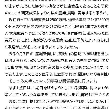
いますが、こうした梅や柿、桃などが健康食品であることを研
のか。この研究成果により本県の農業振興に寄与すると思うが、
現在行っている研究費は2500万円、過去５年間で１億2500
く不況の中で民間の寄附だけに頼ることは限界に来ております。
んや糖尿病予防によく効くと言っても、専門的な知識を持った
究員などにより、梅ががんや糖尿病、高血圧予防によい、さらに
く販路が広がることは言うまでもありません。
去る９月７日の「産経新聞」に、高野山の宿坊で柿料理を出し
は考えられないのか。今、この研究を和医大の先生に依頼して
ば、梅や桃、柿、ミカンの農家の収入の増加にもつながります。
つあります。このことを医学的に立証すれば、間違いなく梅や桃
そこで、次の点について知事及び関係部長に伺います。
まず１点目は、１期目を終えようとしている知事に伺いますが
策としてどのような準備をしていますか。まず、農家１戸当たり
また、年次目標10年という中で、所得がどれだけふえたか、何
をどう考えたか、このことを抜きにして550万円は単に数字遊