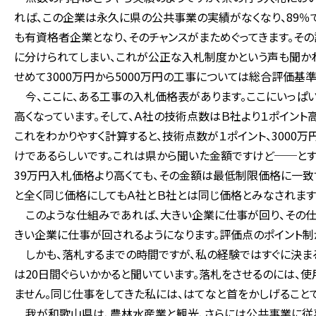
れば、この企業は永久に県の公共事業の実績がなくなり、89
も有資格者企業となり、そのチャンスがまためぐってきます。そ
に分けられてしまい、これが公正な入札制度かという声も聞かれ
せめて3000万円から5000万円の工事については総合評価基
今、ここに、ある工事の入札価格表があります。ここにいっぱい持
高くなっています。そして、Ａ社の技術点数はＢ社より１ポイント
これをわかりやすく計算すると、技術点数が１ポイント、3000
けであるらしいです。これは県から聞いた金額ですけど──とするな
39万円入札価格より高くても、その金額は最低制限価格に一致
と全く同じ価格にしてもＡ社とＢ社とは同じ価格とみなされます
このような仕組みであれば、大きい企業に仕事が回り、その仕
きい企業に仕事が回されるようになります。評価点のポイント制
しかも、落札するまでの時間ですが、私の経験ではすぐに決まる
は20日間ぐらいかかると聞いています。落札をさせるのには、
ません。同じ仕事をしてきた私には、はてなと首をかしげることで
我が和歌山県は、農林水産業と観光、さらには公共事業に従