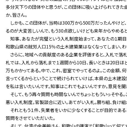
多分天下りの団体やと思うが、この団体に吸い上げられてきた金
か、皆さん。
しかも、この団体が、当時は300万から500万だったんやけど
るのが大変苦しいんで、もう30点欲しいけども来年からやめる
知事、あなたが完璧という入札制度始まって、あなたの１期目、2
和歌山県の就労人口15％の土木建築業はなくなってしまい、わ
さらに、地域への貢献度のある企業を評価すると、入札で落札
札では、入札から落札まで１週間から10日、長いときは20日ほ
万もかかってある。中で、これ、密室でやってるのよ。この金額、
言ってくるからということで続けられていけば、本県の土木建設
を私は言いたいんです。知事はこれでもよいんですか。意見を聞
そして、もう再々質問も時間ないんでちょっともういっそやる。
悪い入札制度。官製談合に近い。あてがい入札。勝ち組、負け組
それともう１件、失業者をいかに少なくすることが目的である
質問をさせていただいた。
そして、台湾の金美齢さん、和歌山の講演で「和歌山って何てす