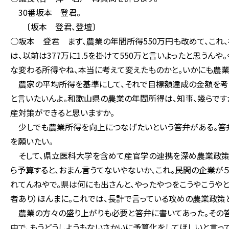
30番坂本 登君。
〔坂本 登君、登壇〕
○坂本 登君 まず、農業の年間所得550万円も改めて、これ
は、以前は377万に1.5を掛けて550万と言いよったと思うんや
な変わる所得やね、本当に考えて変えたものかと。いかにも農業
農家の平均所得を基準にして、それで目標額達成の金額を考
と言いたいんよ。和歌山県の農業の年間所得は、知事、幾らです
産対策ができると思いますか。
少しでも農業所得を向上につなげたいという答弁がある。答弁
を願いたい。
そして、県立医科大学を含めて産官学の連携を深め農業政策を
ら予算すると、おまん言うてないやないか、これ。民間の企業が５件
れてんねやで。県は何にも出さんと、やったやつをこうやこうやと
者あり）ほんまに。これでは、長計で言っている攻めの農業政策
農業の方々の盛り上がりも必要と答弁に書いてあった。その答
中で、もうどうしようもないさかいに予算化をしてほしいと言っ