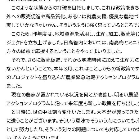
このような状態からの打破を目指しまして、これは政策をきち
外への販売促進や高品質化、あるいは就農支援、優良な農地づ
実していかなきゃいかん、そういうふうに強く思っているところで
このため、昨年度は、地域資源を活用し、生産、加工、販売等
ジェクトを立ち上げました。日高管内においては、南高梅とミニ
方々の総意で応援するということをやってまいりました。
それで、さらに販売促進、それから地域開発に加えて生産力の
ないかんということで、本年３月、これはことしからの新政策で
のプロジェクトを盛り込んだ農業緊急戦略アクションプログラム
ました。
現在の農家が置かれている状況を何とか改善し、明るい展望を
アクションプログラムに沿って来年度も新しい政策を打ち出し、
と同時に、世の中は刻々変化いたします。大不況が襲ってきた
に遭うことがございます。そういう意味でそういう点についても
として努力したり、そういう刻々の問題についても対応していか
い、そんなふうに思います。