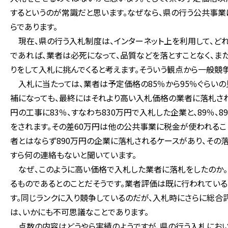
するというのが常識だと思います。なぜなら、県の行う公共事
らであります。
現在、県の行う入札制度は、インターネット上を利用して、ど
であれば、業者は必死になって、品質などを落とすことなく、ま
りをして入札に挑んでくると考えます。そういう観点から一般競
入札に当たっては、業者は予定価格の85％から95％ぐらいの
補になっても、最終にはそれより高い入札価格の業者に落札される
円の工事に83％、すなわち830万円で入札した企業と、89％、
をされます。その差60万円は他の公共事業に税金が使われるこ
者とはならず890万円の企業に落札されるケースがあり、その
すら何の連絡もないと聞いています。
なぜ、このように高い価格で入札した業者に落札をしたのか。
るものであるとのことだそうです。業者評価は既に行われている
す。同じランクに入り競争しているのだが、入札時にさらに総合
は、いかにも不可思議なことであります。
点数の内容はどうやら実績のようですが、県の行う入札におい