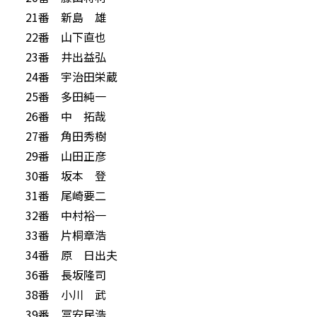
21番 新島 雄
22番 山下直也
23番 井出益弘
24番 宇治田栄蔵
25番 多田純一
26番 中 拓哉
27番 角田秀樹
29番 山田正彦
30番 坂本 登
31番 尾崎要二
32番 中村裕一
33番 片桐章浩
34番 原 日出夫
36番 長坂隆司
38番 小川 武
39番 冨安民浩