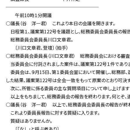
────────────────────
午前10時１分開議
○議長（谷 洋一君） これより本日の会議を開きます。
日程第１、議案第122号を議題とし、総務委員会委員長の報告
総務委員会委員長川口文章君。
〔川口文章君、登壇〕（拍手）
○総務委員会委員長（川口文章君） 総務委員会における審査
当委員会に付託されました案件は、議案第122号１件でありま
委員会は、９月15日、第１委員会室において開催し、総務部
した結果、議案第122号は全会一致をもって原案のとおり可決
次に、所管に係る委員の主な質問項目について申し上げますと
以上をもちまして、総務委員会の報告を終わります。何とぞ、適
○議長（谷 洋一君） 以上で、総務委員会委員長の報告が終
これより委員長報告に対する質疑に入ります。
質疑はありませんか。
〔「なし」と呼ぶ者あり〕