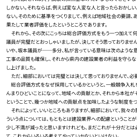
しかない。それならば、例えば変な人――変な人と言ったらおかし
ない。そのために基準をつくりまして、例えば地域社会の要請、
果たして業者評価をしたというところであります。
それから、その次にこっちは総合評価方式をもう一つ加えて何
議員が完璧だとおっしゃいましたが、決してそう思っておりません。
いや、坂本議員が──多分、私が言っている意味は次のような意
工事の品質も確保し、それから県内の建設業者の利益を守らな
し上げました。
ただ、細部においては完璧とは決して思っておりませんで、必
総合評価方式をなぜ採用しているかというと、一般競争入札を
んまりひどいことになって、地域への貢献とか、それから本社が
ということで、幾つか地域への貢献点を加味したような制度をつ
それによって、いいところもありますが、細部において、我々の
ういう点については、もともとは建設業界への配慮ということ
少し不満が減ったと思いますけれども、まだこれが十分だとは
て、これからいろいろ考えてやっていかないといけない。