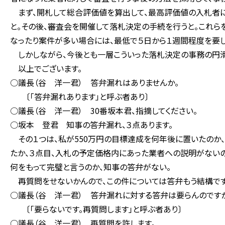
まず、開札して総合評価値を算出して、最高評価値の入札者に
と。その後、審査会を開催して落札決定の手続を行うと。これら
なったり案件が多い場合には、最低で５日から１週間程度を要し
しかしながら、今後とも一層こういった落札決定の事務の円滑
以上でございます。
○議長（谷 洋一君） 答弁漏れはありませんか。
〔「答弁漏れあります」と呼ぶ者あり〕
○議長（谷 洋一君） 30番坂本君、指摘してください。
○坂本 登君 知事の答弁漏れ、３点あります。
その１つは、私が550万円の目標達成を何年後に置いたのか、
たか、３点目、入札の予定価格内にあった業者への説明がない
何をもって完璧と言うのか、知事の答弁がない。
再質問をせないかんので、この件については答弁もう結構です
○議長（谷 洋一君） 答弁漏れに対する答弁は要らんのです
〔「要らないです。再質問します」と呼ぶ者あり〕
○議長（谷 洋一君） 再質問を許します。