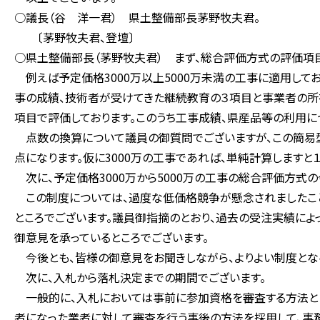
○議長（谷 洋一君） 県土整備部長茅野牧夫君。
〔茅野牧夫君、登壇〕
○県土整備部長（茅野牧夫君） まず、総合評価方式の評価項
例えば予定価格3000万以上5000万未満の工事に適用して
事の成績、技術者が受けてきた継続教育の３項目と事業者の所
項目で評価しております。このうち工事成績、県産品等の利用に
点数の換算について議員の御質問でございますが、この簡易型で
点になります。仮に3000万の工事であれば、単純計算しますと
次に、予定価格3000万から5000万の工事の総合評価方式
この制度については、過度な低価格競争が懸念されましたこ
ところでございます。議員御指摘のとおり、過去の受注実績に
御意見を承っているところでございます。
今後とも、皆様の御意見をお聞きしながら、よりよい制度となる
次に、入札から落札決定までの期間でございます。
一般的に、入札においては事前に参加資格を審査する方法と
者になった業者に対して審査を行う事後の方法を採用して、事務