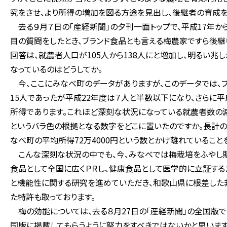
究をさせ、より所得の増加を図る方途を見出し、後継者の育成を
去る９月７日の「産経新聞」の夕刊一面トップで、平成17年か
目の質問をしたとき、ブランド食品とも言える梅農家ですら後継
回答は、就農者人口が105人から138人にと増加し、明るい
なっているのはどうしてか。
今、ここにみなべ町のデータがありますが、このデータでは、
15人であったが平成22年度は７人と半数以下になり、さらに平
所得であります。これほど深刻な状況になっている就農者数の減
というバラ色の根拠となる数字をどこに置いたのですか。長計の
なべ町の平均所得72万4000円という数とかけ離れていること
こんな深刻な状況の中でも、今、みなべでは梅栽培をふやし販
食品として全国に広くＰＲし、健康食品として医学的に立証す
と機能性に関する研究を進めていただき、和歌山県に根差した
た特許も取っております。
梅の効能については、去る８月27日の「産経新聞」の全国版
国版に掲載してもらうように努力をすべきではないかと思います