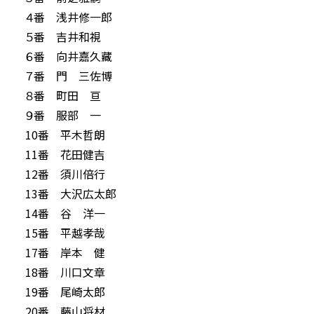
４番 浅井修一郎
５番 吉井和視
６番 向井嘉久藏
７番 門 三佐博
８番 町田 亘
９番 服部 一
10番 平木哲朗
11番 花田健吉
12番 須川倍行
13番 大沢広太郎
14番 谷 洋一
15番 平越孝哉
17番 岸本 健
18番 川口文章
19番 尾崎太郎
20番 藤山将材