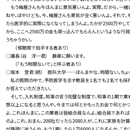
もう梅屋さんも今ほんまに景気悪いんよ、実際。だから、一緒に
ねや。ほやけども、今、梅屋さんも景気が全く悪いんよ。それで、
たら医学的に実際になくなってしまうんよ。たかが2500万や
から、ここへ2500万の金も突っ込んでもらえんというような行政
うちゃうかい。
〔傍聴席で拍手する者あり〕
○議長（谷 洋一君） 静粛に願います。
〔「もう時間ないで」と呼ぶ者あり〕
○坂本 登君（続） 医科大学──ほんまやな、時間ない。ちょっ
私の質問の中で、予防医学を志す教員を１名でも２名でも採用
か答えていただきたい。
そして、入札制度。知事の言う完璧な制度で、知事の１期で業者
想以上になると思うんや。今までは何とかもったお金で何とかつ
よ、これほんまに。この業者は皆組合員なんよ。組合員であれば
のよ。これ、おまん、208社だったら2080人が、これに家族を計
が路頭に迷うんや。もう１期したら１万6000人になるんか。これ