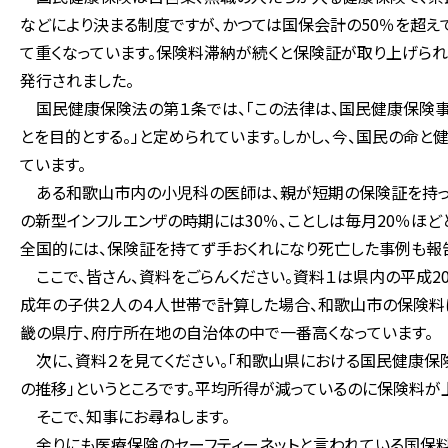
などにより決まる制度ですが、かつては国保会計の50％を超え
て重くなっています。保険料滞納が続くと保険証が取り上げられ
発行されました。
国民健康保険法の第１条では、「この法律は、国民健康保険
とを目的とする。」と定められています。しかし、今、国民の命
ています。
ある和歌山市内の小児科の医師は、親が短期の保険証を持って
の新型インフルエンザの時期には30％、ことしは毎月20％ほど
全国的には、保険証を持てず手おくれになり死亡した事例も報
ここで、皆さん、資料をごらんください。資料１は県内の平成20
成年の子供２人の４人世帯で計算した場合、和歌山市の保険料は
畿の県庁、府庁所在地の自治体の中で一番高くなっています。
次に、資料２を見てください。「和歌山県における国民健康保
の推移」というところです。平均所得が減っているのに保険料が
そこで、知事にお尋ねします。
余りにも医療保険のセーフティーネットと言われている国保料