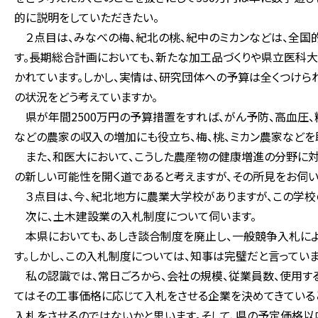
的に説明をしていただきたい。
２点目は、みなべの梅、紀北の桃、紀中のミカンなどは、全国的
す。長期総合計画においても、新たな加工品づくりや県立医科
かれています。しかし、実情は、研究団体への予算は全くつけら
の状況をどう考えていますか。
県が年間2500万円の予算措置をすれば、がん予防、高血圧、
などの農家の収入の増加にも役立ち、梅、桃、ミカン農家などを
また、和医大において、こうした農産物の健康増進の分野に対
の新しい可能性を開く道であると考えますが、その所見をお伺い
３点目は、今、紀北地方に農業大学校がありますが、この学校
次に、土木建設業の入札制度について伺います。
本県においても、あしき談合制度を廃止し、一般競争入札によ
す。しかし、この入札制度については、知事は完璧だと言ってい
私の認識では、常日ごろから、会社の規模、従業員数、使用する
てはその工事価格に応じて入札をさせる企業を決めてきていると
入札をさせるのではないかと思います。そして、県の予定価格