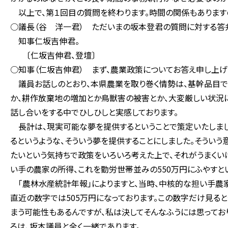
以上で、第１回目の質問を終わります。時間の関係もありますの
○議長（谷 洋一君） ただいまの坂本登君の質問に対する答
知事仁坂吉伸君。
〔仁坂吉伸君、登壇〕
○知事（仁坂吉伸君） まず、農業政策についてお答え申し上げ
議員お話しのとおり、本県農業を取り巻く情勢は、基幹品目で
か、耕作放棄地の増加とか鳥獣害の被害とか、大変厳しい状況に
話し合いをする中でひしひしと実感しております。
長計は、現実可能な夢を提供するということで策定いたしまし
るというような、そういう夢を提供することにしました。そういう
たいという気持ちで政策をいろいろ考えた上で、それがうまくい
い手の農家の所得、これを勤労世帯並みの550万円にふやすと
「農林水産統計年報」によりますと、当時、中核的な担い手農家
直近の数字では505万円になっております。この数字だけ見ると
まう可能性もあるんですが、私は決してそんなふうには思ってお
ろは、坂本議員と全く一緒であります。