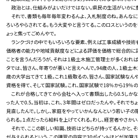
政治とは、仕組みがよいだけではない。県民の生活がいかに豊
それで、書類も毎年毎年変わるんよ、入札制度のね。あんなに
ろいろやらされてる。もう大変やと言うてる。このロスというのを
ょっと焦ってごめんやで。
ランクづけの中でもいろいろな要素、例えば工事成績や技術者
価格者の能力や地域貢献度などによる評価を価格で総合的に評
ことを言うんだろうが、それは１級土木施工管理士が多くおれば
タでは、皆さん、年寄りが悪いと言えへんで。94歳の人、１級土木
歳の大学出てきて１級。これ１級取るの、皆さん、国家試験なんや
資格を得て、そして国家試験。これ、国家試験で18％から19％
これが合格してきてから会社へ入って書類出したら0.5しかな
った人で0.5。当初は、これ、３年間はゼロだったんや。それでち
見直したんで。しかし、家庭をやっていかんなんという若い子の芽
られる。１点だったら給料を上げてくれる。わし、経営者やさかい
それで、ここの新しい知識、技術はどちらが持ってるんかと、そ
が与えられるという。この講習の内容で30ポイントほどが加算