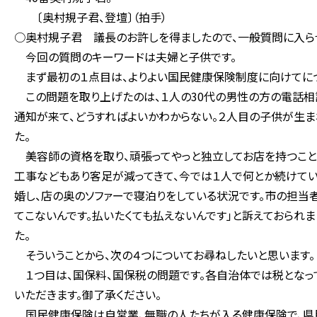
〔奥村規子君、登壇〕（拍手）
○奥村規子君 議長のお許しを得ましたので、一般質問に入ら
今回の質問のキーワードは夫婦と子供です。
まず最初の１点目は、よりよい国民健康保険制度に向けてにつ
この問題を取り上げたのは、１人の30代の男性の方の電話相
通知が来て、どうすればよいかわからない。２人目の子供が生ま
た。
美容師の資格を取り、頑張ってやっと独立してお店を持つこと
工事などもあり客足が減ってきて、今では１人で何とか続けてい
婚し、店の奥のソファーで寝泊りをしている状況です。市の担当
てこないんです。払いたくても払えないんです」と訴えておられま
た。
そういうことから、次の４つについてお尋ねしたいと思います。
１つ目は、国保料、国保税の問題です。各自治体では税となって
いただきます。御了承ください。
国民健康保険は自営業、無職の人たちが入る健康保険で、県民