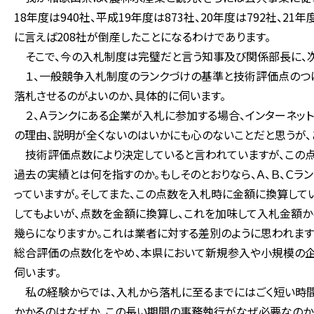
18年度は940社、平成19年度は873社、20年度は792社、
に言えば208社が倒産したことになるわけであります。
そこで、今の入札制度は完璧だと言う知事及び関係部長に、次
１、一般競争入札制度のランクづけの基準と技術評価点のつけ
落札させるのがよいのか、具体的に伺います。
２、Ａランクにある企業が入札に参加する場合、インターネッ
の理由、説明が全くないのはいかにも心のないことだと思うが、
技術評価点数により決定していると言われていますが、この点
過去の実績とは何を指すのか。もしそのとおりなら、Ａ、Ｂ、Ｃラ
っていますが。そしてまた、この点数を入札時に金額に換算して
してもよいが、点数を金額に換算し、これを加味して入札金額か
幾らになりますか。これは業者に対する差別のように思われますが
総合評価の点数化をやめ、本県において新規参入や小規模の企
伺います。
私の経験からでは、入札から落札に至るまでにはごく短い時間で
かかるのはなぜか、この長い期間の事務執行がなぜ必要なのか