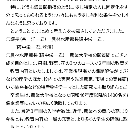
特に、どうも議員御指摘のように、少し特定の人に固定化をす
分で思っておられるような方々にももう少し有利な条件を少しや
んなふうに思っております。
ということで、まとめて考え方を披露さしていただきました。
○議長（谷 洋一君） 農林水産部長阪中栄一君。
〔阪中栄一君、登壇〕
○農林水産部長（阪中栄一君） 農業大学校の御質問でござい
成を目的として、果樹、野菜、花の３つのコースで２年間の教育を
教育内容といたしましては、卒業後現場での課題解決ができ
などの座学のほか、校内での実習や先進農家、市場での実践研
いて柿や梅などの特産物をテーマとした研究にも取り組んでご
卒業生は、農業大学校となった昭和46年度以降約1400名を
係企業等において幅広く活躍しております。
また、最近３年間の入学者数は、近年、農業への関心の高まりもあり
今後とも、教育内容の一層の充実と、より多くの学生の確保に取
以上でございます。