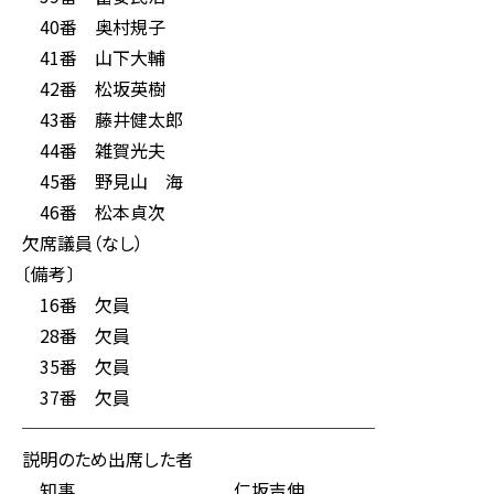
40番 奥村規子
41番 山下大輔
42番 松坂英樹
43番 藤井健太郎
44番 雑賀光夫
45番 野見山 海
46番 松本貞次
欠席議員（なし）
〔備考〕
16番 欠員
28番 欠員
35番 欠員
37番 欠員
────────────────────
説明のため出席した者
知事 仁坂吉伸