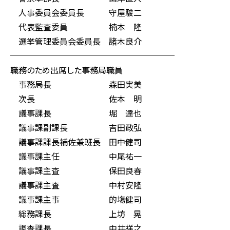
人事委員会委員長 守屋駿二
代表監査委員 楠本 隆
選挙管理委員会委員長 諸木良介
────────────────────
職務のため出席した事務局職員
事務局長 森田実美
次長 佐本 明
議事課長 堀 達也
議事課副課長 吉田政弘
議事課課長補佐兼班長 田中健司
議事課主任 中尾祐一
議事課主査 保田良春
議事課主査 中村安隆
議事課主事 的塲健司
総務課長 上坊 晃
調査課長 中井祥之