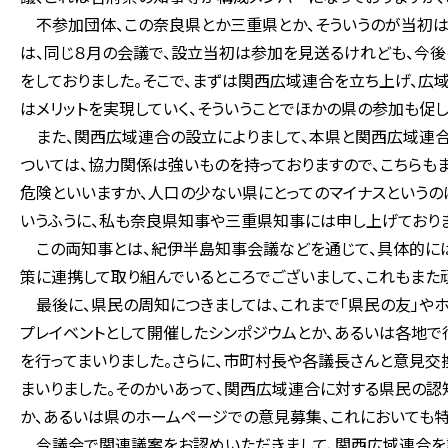
不参加団体、この奈良県とか三重県とか、そういうのが当初は
は、同じ８月の会議で、設立当初は参加を見送るけれども、今
をしておりました。そこで、まずは関西広域連合を立ち上げ、広
はメリットを実現していく、そういうことでほかの県の参加も促し
また、関西広域連合の設立によりまして、本県と関西広域連合
ついては、協力関係は強いものを持っておりますので、こちらも
危険といいますか、人口の少ない県にとってのマイナスというの
いうふうに、私も奈良県知事や三重県知事には申し上げておりま
この両知事とは、紀伊半島知事会議などを通じて、具体的には
策に連携して取り組んでいるところでございまして、これもまた
最後に、県民の周知につきましては、これまで「県民の友」や
プレイベントとして開催したシンポジウムとか、あるいは各地
を行ってまいりました。さらに、市町村長や各議長さんと意見
まいりました。そのかいあって、関西広域連合に対する県民の認
か、あるいは県のホームページでの意見募集、これにおいても特
今議会で関連議案をお認めいただきまして、関西広域連合を設