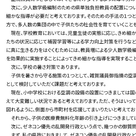
次に、少人数学級編制のための県単独負担教員の配置について
細かな指導が必要だと考えております。そのための手法の１つ
方で、多人数の集団の中で子供たちの社会性を育てていくことも
現在、学校教育においては、児童生徒の実態に応じ、きめ細か
たちの状況に応じて補習学習等による学力向上対策を行うなど
に真に生きる力をはぐくむためには、教員増による少人数学級
を効果的に実施することによってきめ細かな指導を実現するこ
次に、学校の暑さ対策であります。
子供を暑さから守る施策の１つとして、雑賀議員御指摘の空調
として検討していただく課題だと考えております。
現在、小中学校における空調の設備の設置につきましては国
えて大変難しい状況であると考えております。ただ、そうはいっ
図れるように、側面から市町村を応援してまいりたいと考えてお
それから、子供の医療費無料化年齢の引き上げにつきましては
次に、ゼネコン優先の乱開発行政という点で、幾つかの御質問
まず、私の県政におきまして、ゼネコン優先の乱開発行政など