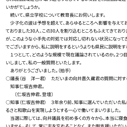
いかがでしょうか。
続いて、県立学校について教育長にお伺いします。
少子化の波は予想を超えて、あらゆるところへ影響を与えてお
ておりました30人、この30人を割り込むところもふえてきてお
が、このような小手先の対処では対応し切れない状況になって
でございますから、私に説明をするというよりも県民に説明をす
１つとして、どのような規模で現在議論されているのか。２つ目
いしまして、私の一般質問といたします。
ありがとうございました。（拍手）
○議長（谷 洋一君） ただいまの向井嘉久藏君の質問に対す
知事仁坂吉伸君。
〔仁坂吉伸君、登壇〕
○知事（仁坂吉伸君） ３年余り前、知事に選んでいただいた私
るさと和歌山を実現しようとする一心で働いてまいりました。
当選に際しては、向井議員を初め多くの方々から、本当に寝食
いません。そして、常に志を忘れることなく、また御支援いただ