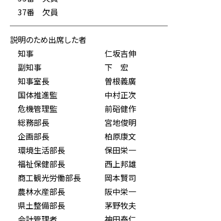
37番 欠員
────────────────────
説明のため出席した者
知事 仁坂吉伸
副知事 下 宏
知事室長 曽根義廣
国体推進監 中村正次
危機管理監 前硲健作
総務部長 宮地俊明
企画部長 柏原康文
環境生活部長 保田栄一
福祉保健部長 西上邦雄
商工観光労働部長 岡本賢司
農林水産部長 阪中栄一
県土整備部長 茅野牧夫
会計管理者 神田泰仁