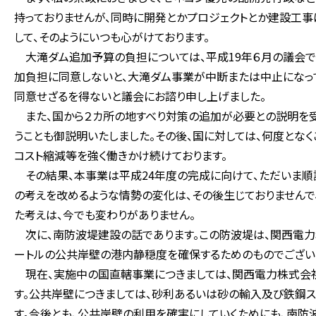
持っておりませんが、同時に開発とかプロジェクトとか建設工事
して、そのようにいつも心がけております。
大滝ダム追加予算の負担については、平成19年６月の議会で
加負担に同意しないと、大滝ダム事業が中断または中止になっ
同意せざるを得ないと議会にお諮り申し上げました。
また、国から２カ所の地すべり対策の追加が必要との説明を受
うことも御説明いたしました。その後、国に対しては、何度とな
コスト縮減等を強く働きかけ続けております。
その結果、本事業は平成24年度の完成に向けて、ただいま順調
の考えを改めるような情勢の変化は、その後生じておりません
た考えは、今でも変わりがありません。
次に、南防波堤建設の話であります。この防波堤は、関西電力
ートルの公共岸壁の港内静穏度を確保するためのものでござい
現在、実施中の国直轄事業につきましては、関西電力株式会社
す。公共岸壁につきましては、砂利あるいは砂の輸入及び鉄鋼
す。今後とも、公共岸壁の利用を確実にしていくためにも、南防