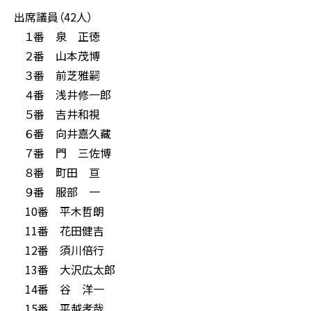
出席議員（42人）
１番 泉 正徳
２番 山本茂博
３番 前芝雅嗣
４番 浅井修一郎
５番 吉井和視
６番 向井嘉久藏
７番 門 三佐博
８番 町田 亘
９番 服部 一
10番 平木哲朗
11番 花田健吉
12番 須川倍行
13番 大沢広太郎
14番 谷 洋一
15番 平越孝哉