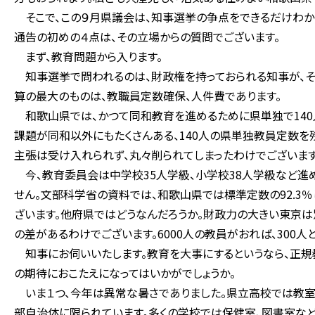
そこで、この９月県議会は、知事選挙の争点をできるだけわかり
通告の初めの４点は、その立場からの質問でございます。
まず、教育問題から入ります。
知事選挙で問われるのは、財政権を持っておられる知事が、そ
算の最大のものは、教職員定数確保、人件費であります。
和歌山県では、かつて同和教育を進めるために県単独で140
課題が同和以外にもたくさんある、140人の県単独教員定数を
主張は受け入れられず、丸々削られてしまったわけでございます
今、教育委員会は中学校35人学級、小学校38人学級など進
せん。文部科学省の資料では、和歌山県では標準定数の92.3
ざいます。他府県ではどうなんだろうか。財政力の大きい東京は別
の差があるわけでございます。6000人の教員がおれば、300人
知事にお伺いいたします。教育を大事にするというなら、正規
の期待におこたえになってはいかがでしょうか。
いま１つ、今年は異常な暑さでありました。県立高校では教
部自治体に限られています。多くの学校では保健室、図書室など