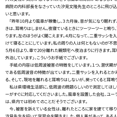
病院の内科部長をなさっていた汐見文隆先生のところに飛び込
いと思います。
「昨年10月より風車が稼働し、３カ月後、音が気になり眠れず、
きは、耳鳴りはしません。夜寝ているときにツーツーツーと鳴り
ります。左のほうがよく聞こえます。４月になって、二重サッシ
けて寝ることにしています。私の周りの人は何ともないのが不思議
５月６日より、車で20分離れた親類宅へ夜泊まりに行きます。耳
外泊しています」、こういうお手紙でございます。
手紙の内容は低周波被害の特徴をしています。１つ、潜伏期が
である低周波音の特徴が出ています。二重サッシを入れるとか
る、そして、現地を離れると耳鳴りはしないが、戻ってくると耳鳴
私は県環境生活部に、低周波の問題らしいので測定してほし
ーがすぐに対応してくださいました。風車を設置した会社、ユー
は、県内では初めてのことだそうでございます。
今、被害を訴えている女性は、離れたところに家を建てて移り
汐見先生を招いて学習会を開きました。個人差があって、ある