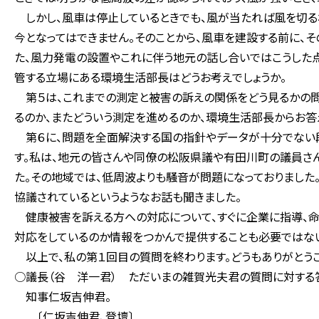
しかし、風車は停止しているときでも、風が当たれば風を切る
今となってはできません。そのことから、風車を建設する前に、
た、風力発電の設置やこれに伴う地元の話し合いではこうした
管する立場にある環境生活部長はどうお考えでしょうか。
第５は、これまでの測定と被害の訴えの関係をどう見るかの問
るのか、またどういう測定を進めるのか、環境生活部長からお答
第６に、問題を全面解決する国の指針やデータが十分でない
す。私は、地元の皆さんや同僚の松阪県議や有田川町の議員さ
た。その地域では、低周波よりも騒音が問題になっておりました
協議されているというようなお話も聞きました。
健康被害を訴える方への対応について、すぐに企業に指導、命
対応をしているのか情報をつかんで提供することも必要ではない
以上で、私の第１回目の質問を終わります。どうもありがとうご
○議長（谷 洋一君） ただいまの雑賀光夫君の質問に対する
知事仁坂吉伸君。
〔仁坂吉伸君、登壇〕