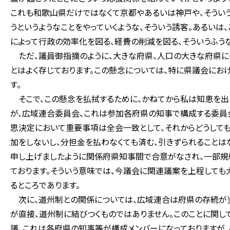
これも和歌山県だけではなくて京都やあるいは神戸や、そうい
うというようなことをやっていくような、そういう誘客。あるい
によって行政の効率化を図る、経費の削減を図る、そういうふう
ただ、議員御指摘のように、大きな府県、人口の大きな府県に
とはよく存じております。この懸念については、特に県議会にお
す。
そこで、この懸念を払拭するために、かねてから私は知恵を出し
が、広域連合委員会、これは参加各府県の知事で構成する委員
思決定において重要事項は全会一致として、それからどうして
加をしないし、分担金を払わなくても済む、引きずられることは
申し上げましたように関係府県知事間で合意がなされ、一部規
ております。そういう意味では、今議会に関連議案を上程しても
るところであります。
次に、道州制との関係については、広域連合は府県の存続が当
が直接、道州制に結びつくものではありません。このことに関し
議、これは各府県の知事等が構成メンバーになっておりますが