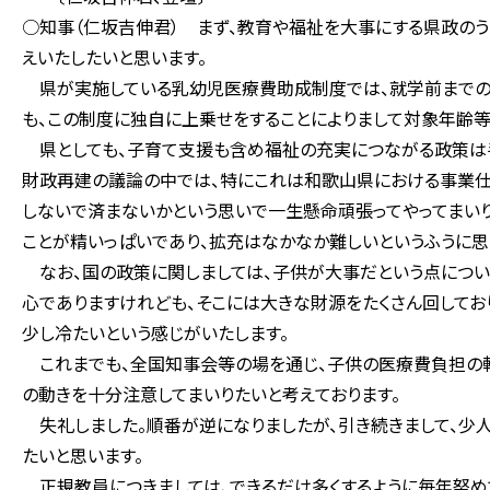
○知事（仁坂吉伸君） まず、教育や福祉を大事にする県政の
えいたしたいと思います。
県が実施している乳幼児医療費助成制度では、就学前までの
も、この制度に独自に上乗せをすることによりまして対象年齢等
県としても、子育て支援も含め福祉の充実につながる政策は手
財政再建の議論の中では、特にこれは和歌山県における事業仕
しないで済まないかという思いで一生懸命頑張ってやってまいり
ことが精いっぱいであり、拡充はなかなか難しいというふうに思
なお、国の政策に関しましては、子供が大事だという点につい
心でありますけれども、そこには大きな財源をたくさん回してお
少し冷たいという感じがいたします。
これまでも、全国知事会等の場を通じ、子供の医療費負担の軽
の動きを十分注意してまいりたいと考えております。
失礼しました。順番が逆になりましたが、引き続きまして、少
たいと思います。
正規教員につきましては、できるだけ多くするように毎年努め