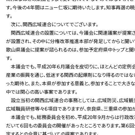
す。今後の４年間はニュー仁坂に期待いたします。知事再選の
す。
次に、関西広域連合についてでございます。
関西広域連合の設置については、今議会に関連議案が提案さ
が設置され、その中に分権改革推進本部が発足してからと聞い
歌山県議会に提案が諮られるのは、参加予定府県中トップと聞い
す。
本議会でも、平成20年６月議会を皮切りに、ほとんどの定例
産業の振興を通じ、低迷する関西の起爆剤になり得るのではな
った期待と、また、本県が参加する意義と、参加することで大き
中では関心の高い事案であります。
設立当初の関西広域連合の事務としては、広域防災、広域観光
広域職員研修等々６項目でありますが、奈良県、三重県の参加が
本議会でも、総務委員会を初め、平成20年９月からは行政改
だいて６回もの委員会の開催があったところであります。第６回
定するとの合意に基づいての提案であります。