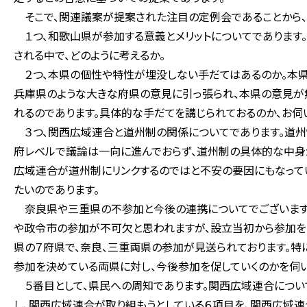
そこで、関連議案が提案された注目の定例会であることから、
１つ、和歌山県が参加する意義とメリットについてであります。
される中で、どのように考えるか。
２つ、本県の個性や特性が埋没しない手だてはあるのか。本県
兵庫県のような大きな府県の意見に引っ張られ、本県の意見が
れるのであります。具体的な手だてを講じられておるのか、お伺
３つ、関西広域連合と道州制の関係についてであります。道州
府レベルで議論は一向に進んでおらず、道州制の具体的な中身
広域連合が道州制にリンクするのではと不安の要因にもなって
たいのであります。
奈良県や三重県の不参加と今後の連携についてでございます
や政令市の参加が不可欠と思われますが、設立当初から参加を
県の７府県で、奈良、三重両県の参加が見送られております。特
参加を決めている両県に対し、今後参加を促していくのかを伺い
５番目として、県民への周知であります。関西広域連合について
し、関西広域連合が取り組もうとしている６項目を、関西広域