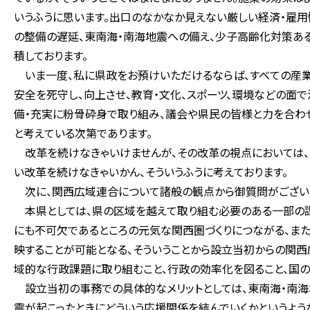
いうふうに思います。出口のなかなか見えない厳しい経済・雇
の整備の遅延、東南海・南海地震への備え、少子高齢化対策あ
積しております。
いま一度、私に県政をお預けいただけるならば、すべての産業
安全を死守し、向上させ、教育・文化、スポーツ、環境などの面
備・充実に粉骨砕身で取り組み、議会や県民の皆様と力を合わ
と考えている次第であります。
改革を続けなきゃいけませんが、その改革の視点においては、貧
い改革を続けなきゃいかん、そういうふうに考えております。
次に、関西広域連合について諸般の観点から御質問がござい
本県としては、県の区域を越えて取り組む必要のある一部の課
にも不可欠であるところの元気な関西圏づくりにつながる、ま
映することが可能となる、そういうことから設立当初からの関
域的な行政課題に取り組むこと、行政の効率化を図ること、国の
設立当初の事務での具体的なメリットとしては、東南海・南海
震が起こったときにどういう応援関係を結んでいくかというよう