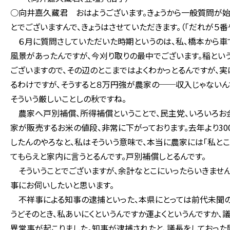
○向井嘉久藏君 おはようございます。きょうから一般質問が始
とでございますんで、きょうはさせていただきます。（「だれが５番
６月に質問さしていただいた時期というのは、私、橋本から車
風景があったんですが、今刈り取りの最中でございます。稲とい
ございますので、その辺のとこまではよくわかっとるんですが、実
るわけですが、そうすると８万円強が農家の──収入じゃないん
そういう厳しいことしの秋ですね。
農家へ戸別補償、所得補償ということで、民主党、いろいろお金
家が販売するお米の値段、非常に下がっております。去年より300
したんのやろなと、私はそういう意味で、本当に農家には「私と
てもらえと家内に言うとるんです。戸別補償しとるんです。
そういうことでございますが、余計なとこにいったらいきません
事にお伺いしたいと思います。
不祥事による知事の逮捕といった、本県にとっては前代未聞の
うどそのとき、私あいにくというんですか運よくというんですか、
異常事が起こりました。知事が逮捕されたと、議長をしておった