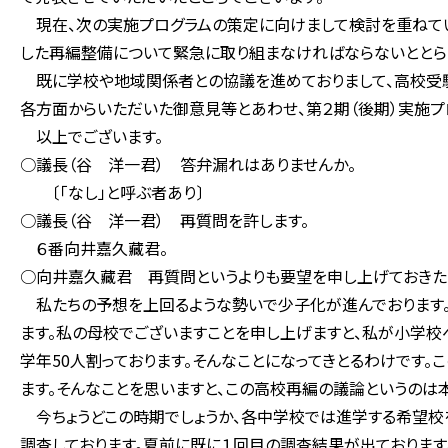
現在、次の実施プログラムの策定に向けまして検討を重ねてい
した再編整備について緊急に取り組まなければならないととら
既に学校や地域関係者との協議を進めておりまして、高校受験
各方面からいただいた御意見等とあわせ、第２期（後期）実施プ
以上でございます。
○議長（谷 洋一君） 答弁漏れはありませんか。
〔「なし」と呼ぶ者あり〕
○議長（谷 洋一君） 再質問を許します。
６番向井嘉久藏君。
○向井嘉久藏君 再質問というよりも要望を申し上げておきた
私たちの予想を上回るような勢いで少子化が進んでおります。
ます。私の母校でございますことを申し上げますと、私が小学校へ
学年50人割っております。そんなことになってきとるわけです。
ます。そんなことを思いますと、この高校再編の議論というのは
今ちょうどこの時期でしょうか、各中学校では進学する希望校
調査しております。夏前に既に１回目の調査結果が出ております