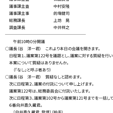
議事課主査 中村安隆
議事課主事 的塲健司
総務課長 上坊 晃
調査課長 中井祥之
────────────────────
午前10時０分開議
○議長（谷 洋一君） これより本日の会議を開きます。
日程第１、議案第122号を議題とし、議案に対する質疑を行い
本案について質疑はありませんか。
（「なし」と呼ぶ者あり）
○議長（谷 洋一君） 質疑なしと認めます。
次に日程第２、議案の付託について申し上げます。
議案第122号は、総務委員会に付託いたします。
次に日程第３、議案第102号から議案第121号までを一括し
６番向井嘉久藏君。
〔向井嘉久藏君、登壇〕（拍手）