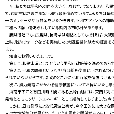
今、私たちは平和への声を大きくしなければなりません。和歌
て、市町村はさまざまな平和行政を進めています。私たちは毎
帯のメッセージや協賛金をいただきます。平和マラソンへの補助
平和への願いをあらわしている県内の市町村があります。
府県段階でも、広島県、長崎県は別格としても、例えば、大阪
上映、戦跡ウォークなどを実施した、大阪空襲体験者の証言を
ます。
知事にお伺いいたします。
第１は、和歌山県としてどういう平和行政施策を進めておられ
第２に、平和の問題というと、担当は総務学事に回されるわけ
られていないからです。県政のどこかに平和行政を位置づけるべ
次に、風力発電にかかわる健康被害についてお伺いいたします
海南市下津と有田川町の間にある長峰山脈には、東西１列に1
発電とともにクリーンエネルギーとして期待しておりました。今
しかし、風力発電による低周波公害が、今全国的にも大きな問
人の女性が気分が悪くなった、どうも風車と関係があるらしい