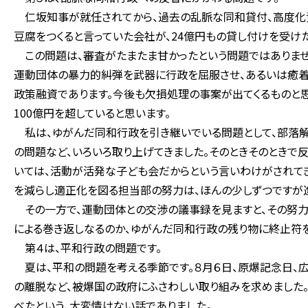
仁坂知事が就任されてから、過去の乱脈な同和貸付、高度化資
豆腐をつくると言っていた会社が、24億円もの貸し付けを受け
この問題は、審査がたまたま甘かったという問題ではありませ
運動団体の暴力的糾弾を武器に行政を屈服させ、あるいは癒着
政策融資であります。今後も欠損処理の事案が出てくるものと
100億円を超していると思います。
私は、ゆがんだ同和行政を引き継いでいる問題として、部落
の問題など、いろいろ取り上げてきました。そのときそのときで
いては、活動が活発な子ども会だからという言いわけがされて
を減らし適正化を図る担当部の努力は、ほんの少しずつですが
その一方で、運動団体との交渉の議事録を見ますと、その努力
による巻き返しなるのか、ゆがんだ同和行政の残り物に終止符を
第４は、平和行政の問題です。
夏は、平和の問題を考える季節です。８月６日、原爆記念日、
の離脱など、被爆国の政府にふさわしい取り組みを求めました
べたという、大変情けない話でありました。