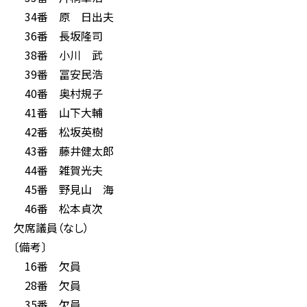
34番 原 日出夫
36番 長坂隆司
38番 小川 武
39番 冨安民浩
40番 奥村規子
41番 山下大輔
42番 松坂英樹
43番 藤井健太郎
44番 雑賀光夫
45番 野見山 海
46番 松本貞次
欠席議員（なし）
〔備考〕
16番 欠員
28番 欠員
35番 欠員