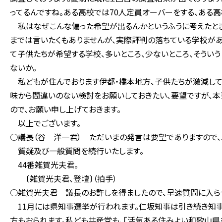
ってるんですね。ある高校では70人定員オーバーをする、ある高
私はなぜこんな偏った希望が出るんかというふうに考えたとき
までは言いたくもありませんが、実際評判の落ちている学校があ
て子供たちが希望する学校、多いところ、少ないところ、そうい
ないか。
私どもが住んでおります伊都・橋本地方、子供たちが激減してお
味から間違いのない検討をお願いしておきたい、要望ですが、本
ので、お願い申し上げておきます。
以上でございます。
○議長（谷 洋一君） ただいまの発言は要望でありますので
質疑及び一般質問を続行いたします。
44番雑賀光夫君。
〔雑賀光夫君、登壇〕（拍手）
○雑賀光夫君 議長のお許しを得ましたので、早速質問に入ら
11月には県知事選挙が行われます。仁坂知事は引き続き知事
方もおられます。私ども共産党も、「活気ある住みよい和歌山県