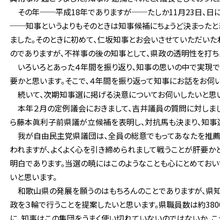
その年──平成18年でありますが──たしか11月23日、日
──知事というよりもそのときは知事候補にちょうど決まった
ました。そのときに初めて、仁坂知事とお会いさせていただいた
のでありますが、不祥事の後の知事として、県政の透明性を打
いろいろとあった４年間を振り返り、知事の思いの中で実現で
要かと思います。そこで、４年間を振り返って知事にお話をお伺
続いて、次期知事選に掲げる決意についてお伺いしたいと思い
本年２月の定例議会におきまして、吉井議員の質問に対しまし
ら藤本眞利子前県議が立候補を表明し、対抗馬も決まり、知事
我が自由民主党県議団は、全員の総意でもってあなたを推薦す
われますが、よくよく心を引き締められまして戦うことが肝要か
明白であります。当選の暁にはこのようなことも心にとめておい
いと思います。
和歌山県の発展を願うのはもちろんのことでありますが、県知
政を３輪で行うことを提案したいと思います。県職員数は約38
に、知事はこの集団をうまく使い切れていないのではないか、こ