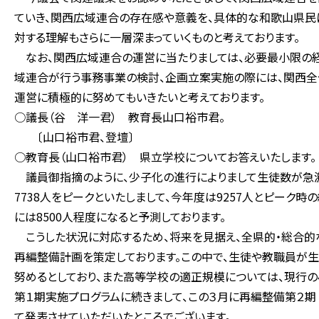
ていき、関西広域連合の存在感や意義を、具体的な和歌山県民に
対する理解もさらに一層深まっていくものと考えております。
なお、関西広域連合の運営に当たりましては、必要最小限の経
域連合が行う事務事業の検討、企画立案実施の際には、関西全
運営に積極的に努めてもいきたいと考えております。
○議長（谷 洋一君） 教育長山口裕市君。
〔山口裕市君、登壇〕
○教育長（山口裕市君） 県立学校についてお答えいたします。
議員御指摘のように、少子化の進行によりまして生徒数が急激
7738人をピークといたしまして、今年度は9257人とピーク時
には8500人程度になると予測しております。
こうした状況に対応するため、将来を見据え、全県的・総合的
再編整備計画を策定しております。この中で、生徒や教職員が
努めるとしており、また高等学校の適正規模については、現行の
第１期実施プログラムに続きまして、この３月に再編整備第２期（
て発表させていただいたところでございます。