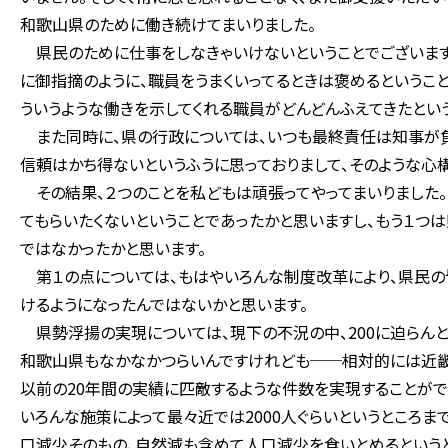
和歌山県のために働き続けてまいりました。
県民のために仕事をしなきゃいけないということでございます
に御指摘のように、職員をうまくいってるときは褒めるというこ
ういうような働きを示してくれる職員がどんどんふえてきたとい
また同時に、県の行政については、いつも最終責任は知事が負
信頼はかち得ないというふうに思っておりまして、そのような心
その結果、２つのことを私どもは頑張ってやってまいりました。
てもらいたくないということであったかと思いますし、もう１つ
ではなかったかと思います。
第１の点については、もはやいろんな制度改革により、県民の
けるようになったんではないかと思います。
県勢浮揚の実現については、現下の不況の中、200に迫らんと
和歌山県もなかなかつらいんですけれども──相対的には近畿
以前の20年間の実績に匹敵するような件数を実現することができ
いろんな施策によって最々近では2000人ぐらいというところま
口減少そのもの、自然減も含めて人口減少を食いとめるというと