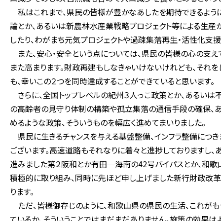
私はこれまで、県民の皆様が豊かなあしたを期待できるように
論とか、あるいは新農林水産業戦略プロジェクト等による生産
したり、わがまち元気プロジェクトや過疎集落再生・活性化支
また、安心・安全という点については、県民の皆様の心の支えで
また高まります。財政再建もしなきゃいけないけれども、それを
も、幸いこの２つを同時達成することができていると思います。
さらに、全国トップレベルの紀州３人っこ政策とか、あるいは
の高齢者の見守り体制の構築や孤立集落の通信手段の確保、
めるような政策、そういうものを幅広く進めてまいりました。
県民に生きるチャンスを与える基盤整備、インフラ整備につきま
ございます。高速道路もそれなりに着々と進捗しておりますし、
進みました第２阪和とか有田─海南の42号バイパスとか、和歌
積極的に取り組み、同時に先ほど申し上げました新行財政改革
ります。
ただ、皆様御存じのように、和歌山県の県民の生活、これがも
ているか、そういうことではまだまだありません。施策の効果は