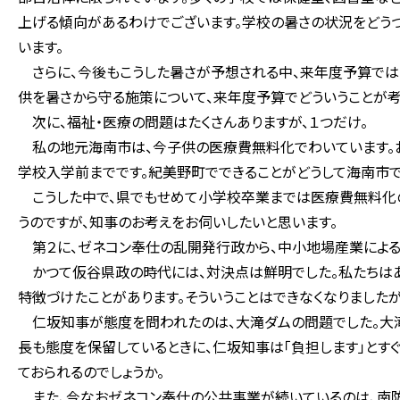
上げる傾向があるわけでございます。学校の暑さの状況をどうつ
います。
さらに、今後もこうした暑さが予想される中、来年度予算では
供を暑さから守る施策について、来年度予算でどういうことが考
次に、福祉・医療の問題はたくさんありますが、１つだけ。
私の地元海南市は、今子供の医療費無料化でわいています。
学校入学前までです。紀美野町でできることがどうして海南市で
こうした中で、県でもせめて小学校卒業までは医療費無料化の
うのですが、知事のお考えをお伺いしたいと思います。
第２に、ゼネコン奉仕の乱開発行政から、中小地場産業による
かつて仮谷県政の時代には、対決点は鮮明でした。私たちはあ
特徴づけたことがあります。そういうことはできなくなりました
仁坂知事が態度を問われたのは、大滝ダムの問題でした。大
長も態度を保留しているときに、仁坂知事は「負担します」とす
ておられるのでしょうか。
また、今なおゼネコン奉仕の公共事業が続いているのは、南防