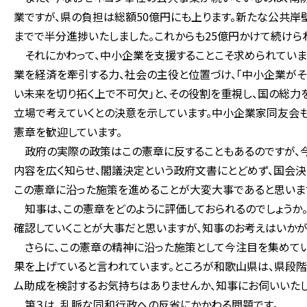
業ですが、県の負担は総額50億円にも上ります。新たな公共岸
までで半分進捗いたしました。これからも25億円かけて続けられ
それにかわって、中小企業を支援することこそ求められています
業を経済を牽引する力、社会の主役と位置づけ、「中小企業がそ
い未来を切り拓く上で不可欠」と、その役割を重視し、国の総力
立場で考えていくとの決意を示しています。中小企業家同友会
憲章を歓迎しています。
政府の実際の政策はこの憲章に反することもあるのですが、今
内容を広く知らせ、閣議決定という政府文書にとどめず、国会
この憲章に沿った施策を進めることが大変大事であると思いま
知事は、この憲章をどのように評価しておられるのでしょうか
確認していくことが大事だと思いますが、知事のお考えはいかが
さらに、この憲章の精神に沿った施策として今注目を集めてい
果を上げていると言われています。ところが和歌山県は、県段階
ム助成を検討するお気持ちはありませんか、知事にお伺いいたし
第３は、乱脈な同和行政への反省にかかわる問題です。