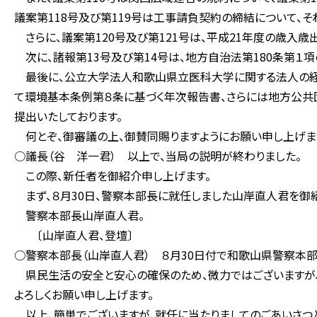
議案第118号及び第119号は工事請負契約の締結について、
さらに、議案第120号及び第121号は、平成21年度の歳入
次に、諸報第13号及び第14号は、地方自治法第180条第１
最後に、公立大学法人和歌山県立医科大学に関する法人の経
て環境基本条例第８条に基づく年次報告書、さらには地方公
提出いたしております。
何とぞ、御審議の上、御賛同賜りますようにお願い申し上げま
○議長（谷 洋一君） 以上で、当局の説明が終わりました。
この際、新任者を御紹介申し上げます。
まず、８月30日、警察本部長に就任しました山岸直人君を御
警察本部長山岸直人君。
〔山岸直人君、登壇〕
○警察本部長（山岸直人君） ８月30日付で和歌山県警察本部
県民生活の安全と安心の確保のため、微力ではございますが、
よろしくお願い申し上げます。
以上、簡単でございますが、就任に当たりましてのごあいさつと