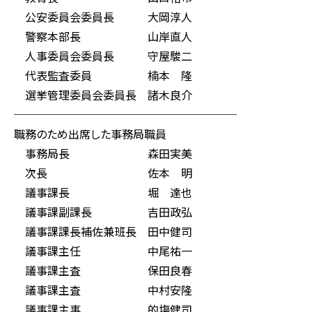
公安委員会委員長 大岡淳人
警察本部長 山岸直人
人事委員会委員長 守屋駿二
代表監査委員 楠本 隆
選挙管理委員会委員長 諸木良介
────────────────────
職務のため出席した事務局職員
事務局長 森田実美
次長 佐本 明
議事課長 堀 達也
議事課副課長 吉田政弘
議事課課長補佐兼班長 田中健司
議事課主任 中尾祐一
議事課主査 保田良春
議事課主査 中村安隆
議事課主事 的塲健司