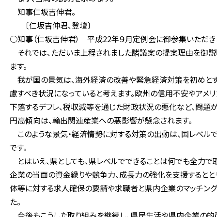
知事仁坂吉伸君。
〔仁坂吉伸君、登壇〕
○知事（仁坂吉伸君） 平成22年９月定例会に御参集いただき
それでは、ただいま上程されました諸議案の提案理由を御説
ます。
我が国の景気は、海外経済の改善や緊急経済対策を初めとす
慮すべき状況になっていると考えます。欧州の信用不安やアメ
下落するデフレ、税収減等を通じた財政状況の悪化など、問題が
円高傾向は、輸出関連産業への悪影響が懸念されます。
このような景気・経済情勢に対する対策の出動は、国レベルで
です。
とはいえ、県としても、県レベルでできることは何でも全力で
企業の当面の資金繰りや競争力、成長力の強化を支援するとと
体等に対する求人確保の要請や求職者と県内企業のマッチング
た。
今後もこうした取り組みを継続し、県民生活や県内企業の的