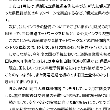
また、11月には、県観光立県推進条例に基づき、新たに観光週
った県民総参加のキャンペーンを実施するなど、「観光立県わか
す。
次に、公共インフラの整備についてでございますが、県民の将
図る上で、高速道路ネットワークを初めとした公共インフラの整
このことから、高速道路やＸ軸ネットワークなどの幹線道路ネ
の下り２車線の供用を初め、８月の国道425号福井バイパス、
しかしながら、今年度の国の予算において、道路事業費を初め
田以南の４車線化、さらには京奈和自動車道の開通など、県民
現在、国においては来年度予算編成に向けた作業が進められ
ことのないように、また高速道路を初めとする国土全体のネット
きかけてまいります。
また、紀の川河口大橋有料道路につきましては、２月定例会で
した。無料開放後は交通量の分散化が図られ、国道26号紀の
続きまして、安全・安心の実現に向けた取り組みについてでご
７月の紀北地方を中心とする梅雨前線による豪雨により、国道