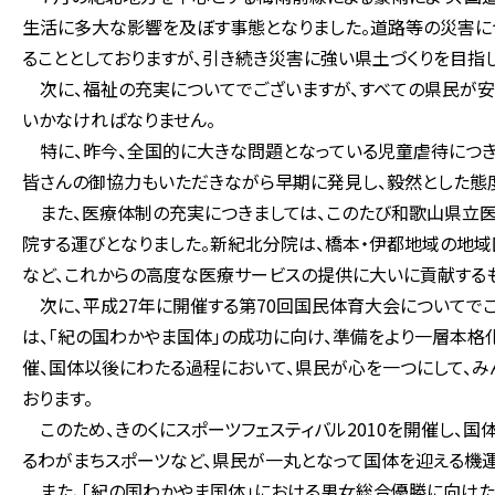
生活に多大な影響を及ぼす事態となりました。道路等の災害に
ることとしておりますが、引き続き災害に強い県土づくりを目指
次に、福祉の充実についてでございますが、すべての県民が安
いかなければなりません。
特に、昨今、全国的に大きな問題となっている児童虐待につき
皆さんの御協力もいただきながら早期に発見し、毅然とした態
また、医療体制の充実につきましては、このたび和歌山県立医
院する運びとなりました。新紀北分院は、橋本・伊都地域の地
など、これからの高度な医療サービスの提供に大いに貢献するも
次に、平成27年に開催する第70回国民体育大会についてでご
は、「紀の国わかやま国体」の成功に向け、準備をより一層本格
催、国体以後にわたる過程において、県民が心を一つにして、
おります。
このため、きのくにスポーツフェスティバル2010を開催し、
るわがまちスポーツなど、県民が一丸となって国体を迎える機運
また、「紀の国わかやま国体」における男女総合優勝に向けた