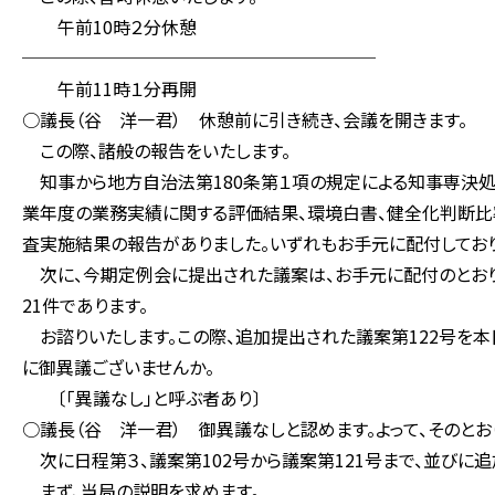
午前10時２分休憩
────────────────────
午前11時１分再開
○議長（谷 洋一君） 休憩前に引き続き、会議を開きます。
この際、諸般の報告をいたします。
知事から地方自治法第180条第１項の規定による知事専決処
業年度の業務実績に関する評価結果、環境白書、健全化判断
査実施結果の報告がありました。いずれもお手元に配付しており
次に、今期定例会に提出された議案は、お手元に配付のとおり、
21件であります。
お諮りいたします。この際、追加提出された議案第122号を本
に御異議ございませんか。
〔「異議なし」と呼ぶ者あり〕
○議長（谷 洋一君） 御異議なしと認めます。よって、そのとお
次に日程第３、議案第102号から議案第121号まで、並びに追
まず、当局の説明を求めます。