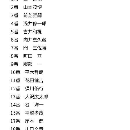
２番 山本茂博
３番 前芝雅嗣
４番 浅井修一郎
５番 吉井和視
６番 向井嘉久藏
７番 門 三佐博
８番 町田 亘
９番 服部 一
10番 平木哲朗
11番 花田健吉
12番 須川倍行
13番 大沢広太郎
14番 谷 洋一
15番 平越孝哉
17番 岸本 健
18番 川口文章