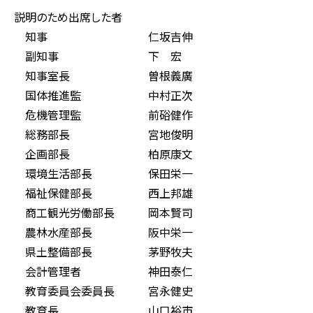
説明のため出席した者
知事 仁坂吉伸
副知事 下 宏
知事室長 曽根義廣
国体推進監 中村正次
危機管理監 前硲健作
総務部長 宮地俊明
企画部長 柏原康文
環境生活部長 保田栄一
福祉保健部長 西上邦雄
商工観光労働部長 岡本賢司
農林水産部長 阪中栄一
県土整備部長 茅野牧夫
会計管理者 神田泰仁
教育委員会委員長 宮永健史
教育長 山口裕市