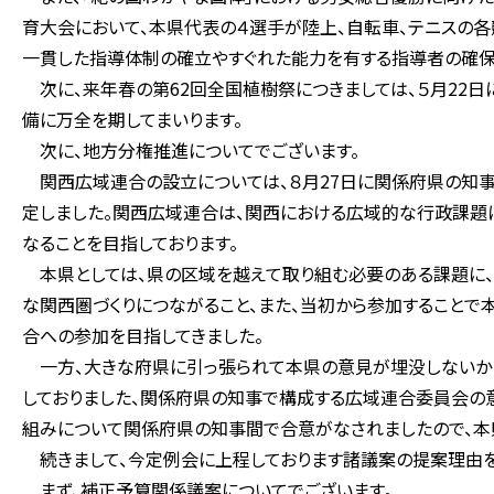
育大会において、本県代表の４選手が陸上、自転車、テニスの各
一貫した指導体制の確立やすぐれた能力を有する指導者の確保
次に、来年春の第62回全国植樹祭につきましては、５月22日
備に万全を期してまいります。
次に、地方分権推進についてでございます。
関西広域連合の設立については、８月27日に関係府県の知
定しました。関西広域連合は、関西における広域的な行政課題
なることを目指しております。
本県としては、県の区域を越えて取り組む必要のある課題に、
な関西圏づくりにつながること、また、当初から参加することで
合への参加を目指してきました。
一方、大きな府県に引っ張られて本県の意見が埋没しないかと
しておりました、関係府県の知事で構成する広域連合委員会の
組みについて関係府県の知事間で合意がなされましたので、本
続きまして、今定例会に上程しております諸議案の提案理由を
まず、補正予算関係議案についてでございます。