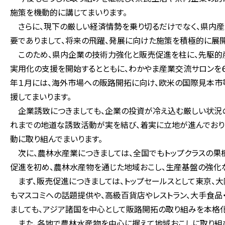
施策を機動的に講じてまいります。
さらに、現下の厳しい経済情勢を乗り切るだけでなく、県内産
要でありまして、将来の飛躍、発展に向けた施策を積極的に展
このため、県内企業の技術力強化と販売促進を柱に、先駆的
実用化の支援を開始するとともに、わかやま産業交流サロンを６
年１月には、海外市場への販路開拓に向け、欧米の国際見本市
援してまいります。
企業誘致につきましても、企業の投資が冷え込む厳しい状況の
れまでの地道な誘致活動が実を結び、着実に立地が進んでおり
動に取り組んでまいります。
次に、農林水産業につきましては、全国でもトップクラスの果
促進を初め、農林水産物を通じた地域おこし、生産基盤の強化
まず、販売促進につきましては、トップセールスとして東京、大
もマスコミへの話題提供や、高級百貨店やレストラン、大手食品
ましても、アジア諸国を中心として販路開拓の取り組みを本格化
また、各地で農林水産物を中心に据えて地域おこしに取り組む