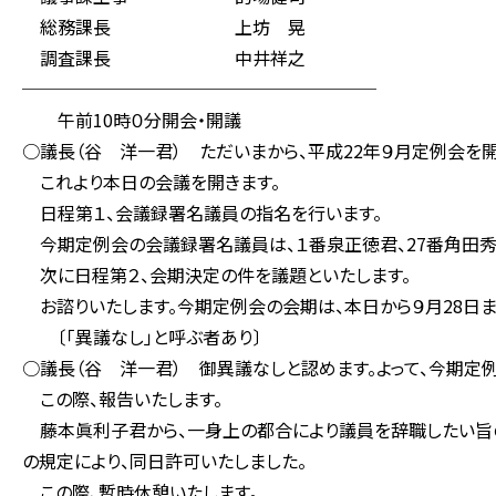
総務課長 上坊 晃
調査課長 中井祥之
────────────────────
午前10時０分開会・開議
○議長（谷 洋一君） ただいまから、平成22年９月定例会を開
これより本日の会議を開きます。
日程第１、会議録署名議員の指名を行います。
今期定例会の会議録署名議員は、１番泉正徳君、27番角田秀
次に日程第２、会期決定の件を議題といたします。
お諮りいたします。今期定例会の会期は、本日から９月28日ま
〔「異議なし」と呼ぶ者あり〕
○議長（谷 洋一君） 御異議なしと認めます。よって、今期定例
この際、報告いたします。
藤本眞利子君から、一身上の都合により議員を辞職したい旨の
の規定により、同日許可いたしました。
この際、暫時休憩いたします。