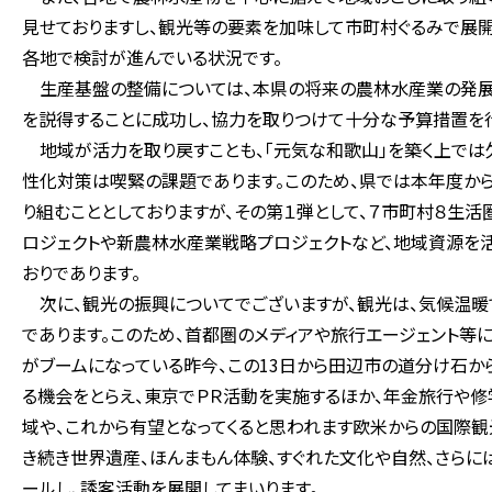
見せておりますし、観光等の要素を加味して市町村ぐるみで展開
各地で検討が進んでいる状況です。
生産基盤の整備については、本県の将来の農林水産業の発展
を説得することに成功し、協力を取りつけて十分な予算措置を行
地域が活力を取り戻すことも、「元気な和歌山」を築く上では
性化対策は喫緊の課題であります。このため、県では本年度か
り組むこととしておりますが、その第１弾として、７市町村８生活
ロジェクトや新農林水産業戦略プロジェクトなど、地域資源を
おりであります。
次に、観光の振興についてでございますが、観光は、気候温
であります。このため、首都圏のメディアや旅行エージェント等
がブームになっている昨今、この13日から田辺市の道分け石か
る機会をとらえ、東京でＰＲ活動を実施するほか、年金旅行や修
域や、これから有望となってくると思われます欧米からの国際観
き続き世界遺産、ほんまもん体験、すぐれた文化や自然、さら
ールし、誘客活動を展開してまいります。