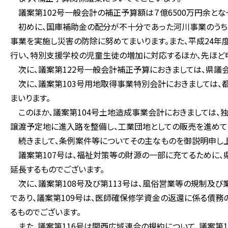
議案第102号一般会計の補正予算額は７億6500万円余とな
初めに、国庫補助金の配分が不十分であった河川事業のうち、
事業を実施し災害の防除に努めてまいります。また、平成24
行い、特別支援学校の児童生徒の増加に対応するほか、先ほど
次に、議案第122号一般会計補正予算におきましては、県議
次に、議案第103号用地取得事業特別会計におきましては、
まいります。
このほか、議案第104号土地造成事業会計におきましては、
譲渡予定地に進入路を整備し、工業団地としての販売を進めて
続きまして、条例案件等についてその主なものを御説明申し上
議案第107号は、福祉対策等の財源の一部に充てるために、
延長するものでございます。
次に、議案第108号及び第113号は、風俗営業等の規制及
であり、議案第109号は、医師確保修学資金の返還に係る債
るものでございます。
また、議案第116号は関西広域連合の規約について、議案第