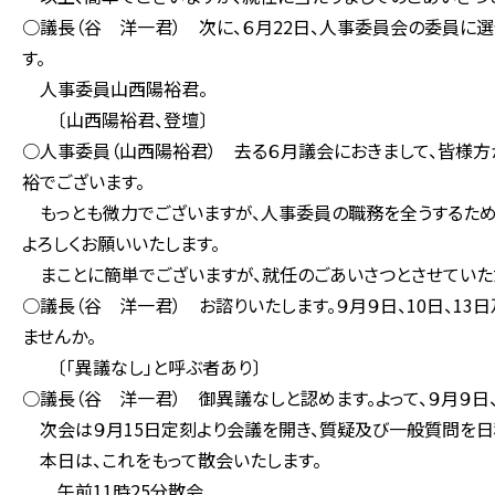
○議長（谷 洋一君） 次に、６月22日、人事委員会の委員に
す。
人事委員山西陽裕君。
〔山西陽裕君、登壇〕
○人事委員（山西陽裕君） 去る６月議会におきまして、皆様方
裕でございます。
もっとも微力でございますが、人事委員の職務を全うするため
よろしくお願いいたします。
まことに簡単でございますが、就任のごあいさつとさせていただ
○議長（谷 洋一君） お諮りいたします。９月９日、10日、1
ませんか。
〔「異議なし」と呼ぶ者あり〕
○議長（谷 洋一君） 御異議なしと認めます。よって、９月９日、
次会は９月15日定刻より会議を開き、質疑及び一般質問を日
本日は、これをもって散会いたします。
午前11時25分散会