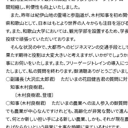
間短縮し、利便性も向上いたしました。
また、昨年は紀伊山地の霊場と参詣道が、木村知事を初め関
県和歌山として、日本はもとより世界の人々からも注目を浴び
す。また、和歌山大学においては、観光学部を設置するため、
投球で頑張っていただいております。
そんな状況の中で、大都市へのビジネスマンの交通手段として
果たす期待と役割は大変大きいと考えますが、いかがでしょうか
事にお伺いをいたします。また、フリーゲージトレインの導入
たしまして、私の質問を終わります。御清聴ありがとうございまし
○副議長（大沢広太郎君） ただいまの花田健吉君の質問に対
知事木村良樹君。
〔木村良樹君、登壇〕
○知事（木村良樹君） ただいまの農業への法人参入の御質問で
でも農業が中心なんですけれども、高齢化が非常な勢いで進ん
て、何とか新しい担い手による新しい農業、しかも、それが現在
ればならないという非常に大事な時期に来ているわけです。