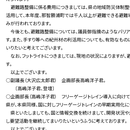
避難路整備に係る費用につきましては、県の地域防災体制整備
活用して、本年度、那智勝浦町では千人以上が避難できる避難
みが行われております。
今後とも、避難路整備については、議員御指摘のようなバリア
す。また、手すり等への紀州材の利活用についても、有効なもの
いりたいと考えてございます。
なお、フットライトにつきましては、現地の状況によりますが
す。
以上でございます。
○副議長（大沢広太郎君） 企画部長高嶋洋子君。
〔高嶋洋子君、登壇〕
○企画部長（高嶋洋子君） フリーゲージトレイン導入に向け
県が、本県同様、国に対しフリーゲージトレインの早期実用化に
県といたしましても、国と情報交換を続けまして、開発状況や
し要望活動を継続してまいりたいというふうに考えております。
以上でございます。