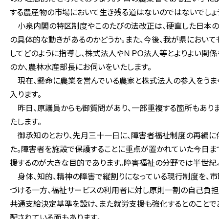
する農産物の市場において生き残る道はないのではないでしょ
小泉内閣の特区制度やこのたびの法改正は、硬直した日本の
の具体的な動きがあるのかどうか。また、今後、我が県におい
してどのように指導し、株式法人やＮＰＯ法人等とよりよい関
のか、農林水産部長にお伺いをいたします。
現在、懸命に農業を営んでいる農家と株式法人の参入をうまく
入ります。
昨日、原議員からも御質問があり、一部重複する箇所もありま
たします。
御承知のとおり、先月三十一日に、障害者福祉制度の再編に
た。障害者を施設で保護することに重点が置かれていた今日ま
援するのが大きな目的であります。障害福祉の分野では半世紀
身体、知的、精神の障害で縦割りになっている現行制度を、
づける一方、福祉サービスの利用者に対し原則一割の自己負担
共通支給決定基準を設け、また就労支援も強化するとのことで
配されている面もあります。