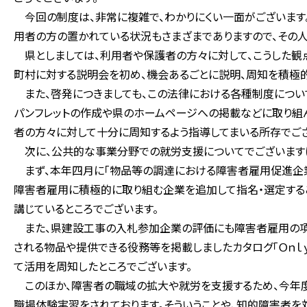
今回の制度は、非常に複雑で、わかりにくい一面がございます
用者の方の置かれている状況もさまざまでありますので、その人
県としましては、利用者や保護者の方々に対して、こうした観
町村に対する説明会を初め、機会あるごとに説明、周知を積極的
また、啓発につきましても、この法律における各種制度につい
パンフレットの作成や県のホームページへの掲載などに取り組
者の方々に対して十分に周知するよう指導してまいる所存でござ
次に、公共的な事業分野での就労支援についてでございますけ
まず、本年四月に「物品等の調達における障害者雇用促進企業
障害者雇用に積極的に取り組む企業を追加して指名・選定する
講じているところでございます。
また、県建設工事の入札参加企業の評価にも障害者雇用の項
される物品や提供できる役務等を掲載しましたカタログ「Ｏｎｌ
て活用を周知したところでございます。
このほか、障害者の職域の拡大や就労を支援するため、今年
職場体験実習をされております。そういうことや、知的障害者を