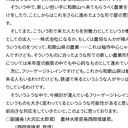
そういう中で、新しい担い手に和歌山へ来てもらうべく農業を
けをしたり、ことしからはこれをさらに進めたような形で鄙の里
す。
そしてまた、こういう形で来た人たちを労働力としてというか働
としての法人──株式会社になるか、もしくは農協なんかが絡
ういうものをつくって、和歌山県の農業──これは稲作中心じゃ
んですけども、そういうものに合ったような形での新しい農業形
については来年度の施策の中でも中心的なものとして進めていき
次に、フリーゲージトレインですけども、これから和歌山県は観
来る人もいるわけだけども、鉄道で来るというふうな人がやっぱ
りしているわけです。
そういうふうな中で、今検討が進んでいるフリーゲージトレイ
というものも大きく変わってくるというふうな可能性があると思
前向きな対応をしていきたいと、このように思っております。
○副議長（大沢広太郎君） 農林水産部長西岡俊雄君。
〔西岡俊雄君、登壇〕