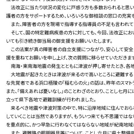
法改正に当たり状況の変化に戸惑う方も多数おられると思いま
護者の方をサポートするため、いろいろな御相談の窓口の充実
また、障害者の方を現場で指導する指導員の不足も言われてお
そして、国の特定難病疾患の方に対しても、今回、法改正にお
いても引き続き御当局の御支援をお願いいたします。
この法案が真の障害者の自立支援につながり、安心して安全
援を重ねてお願いを申し上げ、次の質問に移らせていただきます
南海・東南海地震の発生とともに津波が押し寄せたとき、各地
大地震が起きたときは津波が来るので高いところに避難すると
な先覚者である浜口梧陵の「稲むらの火」の話は、昨年のスマト
また、「備えあれば憂いなし」のことわざのとおり、ことし七月
立って県下各地で避難訓練が行われました。
来るべき地震や津波対策の中で、特に沿岸地域に住んでおら
していくことは当然でありますが、もういつ来ても不思議では
を重点的に、かつ早急に行わなくてはならない地域が紀南地域
また、避難路の照明器具等について、ことし六月に県土整備部