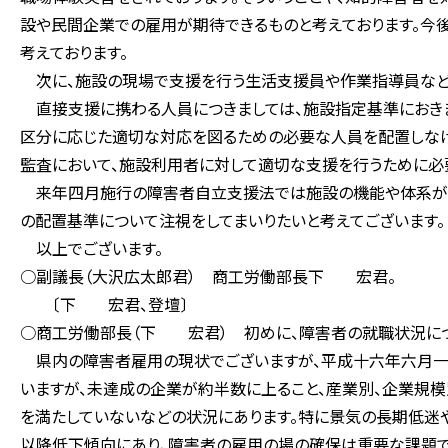
設や民間企業での雇用が期待できるものと考えております。今
考えております。
次に、施設の現場で支援を行う生活支援員や作業指導員など
直接支援に携わる人員につきましては、施設指定基準におきま
区分に応じた適切な対応を図るための必要な人員を配置しなけ
監査において、施設利用者に対して適切な支援を行うために必
来年四月施行の障害者自立支援法では施設の機能や体系が大
の配置基準について注視をしてまいりたいと考えてございます。
以上でございます。
○副議長（大沢広太郎君） 商工労働部長下 宏君。
〔下 宏君、登壇〕
○商工労働部長（下 宏君） 初めに、障害者の就職状況につ
県内の障害者雇用の現状でございますが、平成十六年六月一
いますが、未達成の企業が約半数に上ること、産業別、企業規
を満たしていないなどの状況にあります。特に景気の長期低迷
以降低下傾向にあり、障害者の雇用の場の確保は重要な課題で