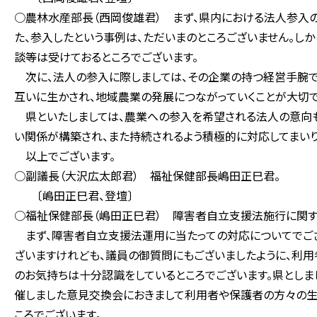
○農林水産部長（西岡俊雄君） まず、県内における法人参入
た、参入したという事例は、ただいまのところございません。し
談等は受けておるところでございます。
次に、法人の参入に際しましては、その企業の持つ経営手腕
互いに生かされ、地域農業の発展につながっていくことが大切で
県といたしましては、農業への参入を希望される法人の意向も
い関係が構築され、また持続されるよう積極的に対応してまいり
以上でございます。
○副議長（大沢広太郎君） 福祉保健部長嶋田正巳君。
〔嶋田正巳君、登壇〕
○福祉保健部長（嶋田正巳君） 障害者自立支援法施行に関す
まず、障害者自立支援法運用に当たっての対応についてでご
ざいますけれども、議員の御質問にもございましたように、利
のお気持ちは十分認識をしているところでございます。県とし
催しました意見交換会におきまして利用者や保護者の方々の生
ころでございます。