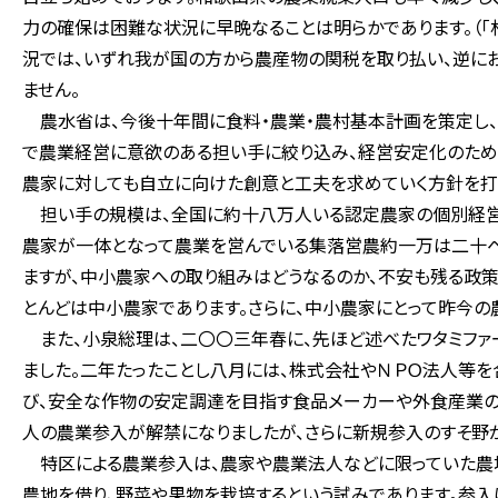
力の確保は困難な状況に早晩なることは明らかであります。（「
況では、いずれ我が国の方から農産物の関税を取り払い、逆に
ません。
農水省は、今後十年間に食料・農業・農村基本計画を策定し
で農業経営に意欲のある担い手に絞り込み、経営安定化のため
農家に対しても自立に向けた創意と工夫を求めていく方針を打
担い手の規模は、全国に約十八万人いる認定農家の個別経営
農家が一体となって農業を営んでいる集落営農約一万は二十ヘ
ますが、中小農家への取り組みはどうなるのか、不安も残る政
とんどは中小農家であります。さらに、中小農家にとって昨今の
また、小泉総理は、二〇〇三年春に、先ほど述べたワタミファ
ました。二年たったことし八月には、株式会社やＮＰＯ法人等
び、安全な作物の安定調達を目指す食品メーカーや外食産業の
人の農業参入が解禁になりましたが、さらに新規参入のすそ野
特区による農業参入は、農家や農業法人などに限っていた農
農地を借り、野菜や果物を栽培するという試みであります。参