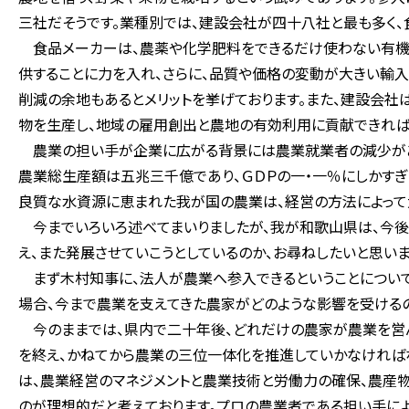
三社だそうです。業種別では、建設会社が四十八社と最も多く
食品メーカーは、農薬や化学肥料をできるだけ使わない有機
供することに力を入れ、さらに、品質や価格の変動が大きい輸
削減の余地もあるとメリットを挙げております。また、建設会
物を生産し、地域の雇用創出と農地の有効利用に貢献できれば
農業の担い手が企業に広がる背景には農業就業者の減少があ
農業総生産額は五兆三千億であり、ＧＤＰの一・一％にしかすぎ
良質な水資源に恵まれた我が国の農業は、経営の方法によって
今までいろいろ述べてまいりましたが、我が和歌山県は、今後
え、また発展させていこうとしているのか、お尋ねしたいと思いま
まず木村知事に、法人が農業へ参入できるということについて
場合、今まで農業を支えてきた農家がどのような影響を受けるの
今のままでは、県内で二十年後、どれだけの農家が農業を営ん
を終え、かねてから農業の三位一体化を推進していかなければ
は、農業経営のマネジメントと農業技術と労働力の確保、農産
のが理想的だと考えております。プロの農業者である担い手に