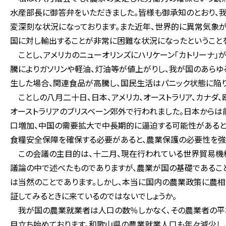
水産部長に御答弁をいただきました。皆様も御承知のとおり、
変深刻な状況になっております。また近年、世界的に異常気象
国に対し輸出することが非常に困難な状況になったということを
ことし、アメリカのニューオリンズにハリケーン「カトリーナ」
騰によりガソリンや軽油、灯油等が値上がりし、我が国のあら
生した場合、関連食品が高騰し、国民生活はパニック状態に陥り
ことしの八月二十日、日本、アメリカ、オーストラリア、カナ
オーストラリアのブリスベーン郊外で行われました。日本から
口増加、中国の需要拡大で中長期的に逼迫する可能性があると
食糧安全保障を確保する必要があると、農業保護の必要性を強
この会議の主目的は、十二月、現在行われている世界貿易機
議論の中で述べたものでありますが、農業が国の基礎であるこ
は当然のことであります。しかし、本当に国内の農業政策に農
証してみるときに来ているのではないでしょうか。
我が国の農業就業者は人口の数％しかなく、その農業者の平
目立ち始めております。和歌山県の農業就業人口も年々減少し