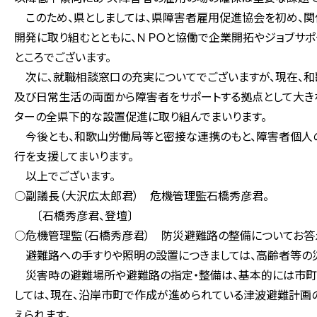
このため、県としましては、県障害者雇用促進協会を初め、
開発に取り組むとともに、ＮＰＯと協働で企業開拓やジョブサ
ところでございます。
次に、就職相談窓口の充実についてでございますが、現在、和
及び日常生活の両面から障害者をサポートする拠点として大き
ターの全県下的な設置促進に取り組んでまいります。
今後とも、和歌山労働局等と密接な連携のもと、障害者個人
行を支援してまいります。
以上でございます。
○副議長（大沢広太郎君） 危機管理監石橋秀彦君。
〔石橋秀彦君、登壇〕
○危機管理監（石橋秀彦君） 防災避難路の整備についてお答
避難路への手すりや照明の設置につきましては、高齢者等の
災害時の避難場所や避難路の指定・整備は、基本的には市町村
しては、現在、沿岸市町で作成が進められている津波避難計画
えられます。