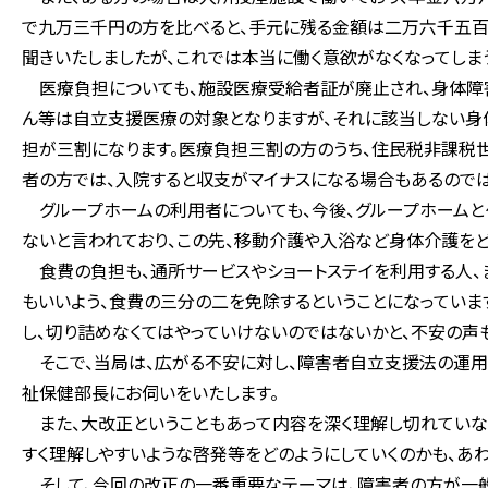
で九万三千円の方を比べると、手元に残る金額は二万六千五百
聞きいたしましたが、これでは本当に働く意欲がなくなってしま
医療負担についても、施設医療受給者証が廃止され、身体障
ん等は自立支援医療の対象となりますが、それに該当しない
担が三割になります。医療負担三割の方のうち、住民税非課税
者の方では、入院すると収支がマイナスになる場合もあるので
グループホームの利用者についても、今後、グループホームと
ないと言われており、この先、移動介護や入浴など身体介護をど
食費の負担も、通所サービスやショートステイを利用する人、
もいいよう、食費の三分の二を免除するということになっていま
し、切り詰めなくてはやっていけないのではないかと、不安の声
そこで、当局は、広がる不安に対し、障害者自立支援法の運用
祉保健部長にお伺いをいたします。
また、大改正ということもあって内容を深く理解し切れていな
すく理解しやすいような啓発等をどのようにしていくのかも、あ
そして、今回の改正の一番重要なテーマは、障害者の方が一般