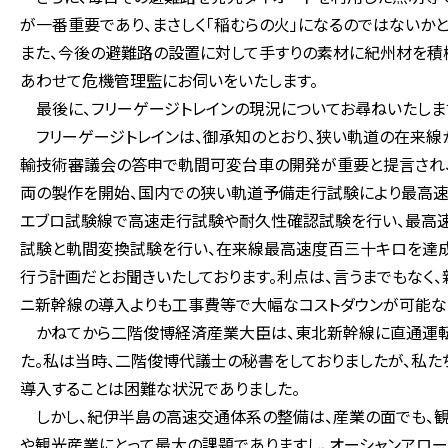
が一番重要であり、まさしく「稲むらの火」になるのではないか
また、今後の避難路の設置に対して手すりの素材に紀州材を積
あわせて危機管理監にお伺いをいたします。
最後に、フリーゲージトレインの現況についてお尋ねいたしま
フリーゲージトレインは、御承知のとおり、狭い軌道の在来線
輸技術審議会の答申で軌間可変台車の開発が重要と提言され
両の製作を開始、国内での狭い軌道予備走行試験により最高速
エブロ試験線で高速走行試験や耐久性確認試験を行い、最高
試験と軌間変換試験を行い、在来線最高速度百三十キロを達成
行う計画だとお聞きいたしております。利点は、言うまでもなく
ニ新幹線の導入よりも工事費等で大幅なコストダウンが可能な
かねてから二階俊博経済産業大臣は、東北新幹線に直通運転
た。私は当時、二階俊博代議士の秘書をしておりましたが、私
導入することは困難な状況でありました。
しかし、紀伊半島の高速交通体系の整備は、産業の面でも、観
や観光産業にとって最大の課題でありますし、オーシャンアロ