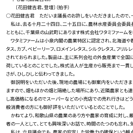
〔花田健吉君、登壇〕（拍手）
○花田健吉君 ただいま議長のお許しをいただきましたので、
私は、去る十月二十四日、二十五日に、農林水産委員会委員
とともに、千葉県の山武町にあります株式会社ワタミファームを
ワタミファームは小泉内閣の農業特区に認定され、北海道や群
タス、カブ、ベビーリーフ、ロメインレタス、シルクレタス、フリ
されておられました。製品は、主に系列会社の外食産業で全国
荷しているとのことでした。株式法人が生産から販売まで一貫
さが、ひしひしと伝わってきました。
御説明をいただいた後、現地の農場にも御案内をいただきまし
ますので、畑もほかの畑と隔絶した場所にあり、近隣農家とも
し高価格になるのでスーパーなどの小売店での売れ行きはどうで
般消費者の方にも御好評をいただいているとのことでした。
かねてより、和歌山県の農業のあり方や農家の育成に対し、厳
者の一人として、とても興味深いお話で、時間のたつのも忘れ、
私は、六月議会でも、農家の安定した労働力の確保という観