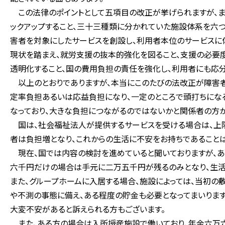
この法律のポイントとして五項目の改正が挙げられますが、ま
ックアップすること、三十三種類に分かれていた施設体系を六
害者を対象にしたサービスを創設し、利用者本位のサービスに
現状を踏まえ、就労支援の抜本的強化を図ること、支援の必要
透明化すること、国の費用負担の責任を強化し、利用者にも応分
以上のとおりでありますが、本当にこのたびの法改正が障害者
定率負担あるいは応益負担になり、一定のところで頭打ちにな
なっており、大きな負担につながるのではないかと関係者の方か
国は、社会福祉法人が提供するサービスを受ける場合は、上限
者は負担増となり、これからの生活に不安をお持ちであることは
現在、国では内容の検討を進めていると聞いておりますが、あ
六千円だけの場合は手元に二万五千円が残るのみとなり、生活
また、グループホームに入居する場合、施設によっては、当初
や不測の事態に備え、ある程度の貯金も必要となってまいります
大変不安があると訴えられる方もございます。
また、ある方の場合は入所授産施設で働いており、年金六万