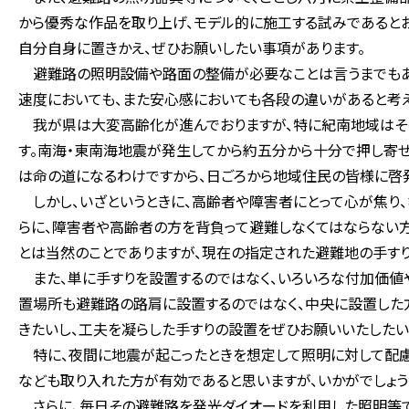
から優秀な作品を取り上げ、モデル的に施工する試みであるとお
自分自身に置きかえ、ぜひお願いしたい事項があります。
避難路の照明設備や路面の整備が必要なことは言うまでもあり
速度においても、また安心感においても各段の違いがあると考え
我が県は大変高齢化が進んでおりますが、特に紀南地域はそ
す。南海・東南海地震が発生してから約五分から十分で押し寄
は命の道になるわけですから、日ごろから地域住民の皆様に啓
しかし、いざというときに、高齢者や障害者にとって心が焦り、
らに、障害者や高齢者の方を背負って避難しなくてはならない
とは当然のことでありますが、現在の指定された避難地の手す
また、単に手すりを設置するのではなく、いろいろな付加価値
置場所も避難路の路肩に設置するのではなく、中央に設置した
きたいし、工夫を凝らした手すりの設置をぜひお願いいたしたい
特に、夜間に地震が起こったときを想定して照明に対して配慮
なども取り入れた方が有効であると思いますが、いかがでしょう
さらに、毎日その避難路を発光ダイオードを利用した照明等で