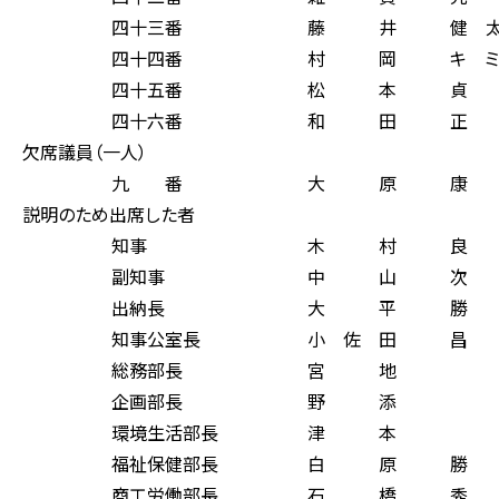
四十三番 藤 井 健 太
四十四番 村 岡 キ ミ 
四十五番 松 本 貞 
四十六番 和 田 正 
欠席議員（一人）
九 番 大 原 康 
説明のため出席した者
知事 木 村 良 
副知事 中 山 次 
出納長 大 平 勝 
知事公室長 小 佐 田 昌
総務部長 宮 地 
企画部長 野 添 
環境生活部長 津 本 
福祉保健部長 白 原 勝
商工労働部長 石 橋 秀