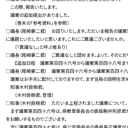
この際、報告いたします。
議案の追加提出がありました。
〔巻末の「参考資料」を参照〕
○議長（尾崎要二君） お諮りいたします。ただいま報告の議
に議題といたしたいと思います。これにご異議ございませんか。
〔「異議なし」と呼ぶ者あり〕
○議長（尾崎要二君） ご異議なしと認めます。よって、そのとお
【追加日程 議案第百四十六号から議案第百四十八号まで
○議長（尾崎要二君） 議案第百四十六号から議案第百四十八
議案はお手元に配付しておりますので、まず当局の説明を求め
知事木村良樹君。
〔木村良樹君、登壇〕
○知事（木村良樹君） ただいま上程されました議案について、
まず議案第百四十六号は、県教育委員会の委員駒井則彦君が
をお願いするものでございます。
次に議案第百四十七号は、県公安委員会の委員島正博君が本