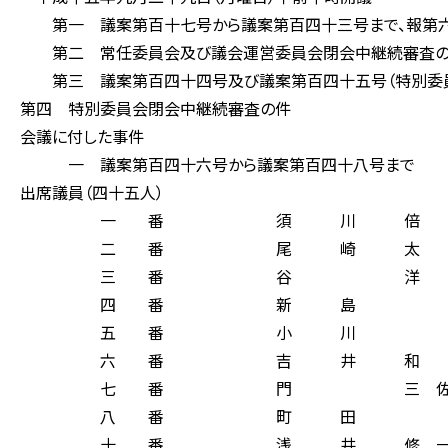
第一 議案第百十七号から議案第百四十三号まで、報第六号
第二 常任委員会及び議会運営委員会閉会中継続審査
第三 議案第百四十四号及び議案第百四十五号（特別委員
第四 特別委員会閉会中継続審査の件
会議に付した事件
一 議案第百四十六号から議案第百四十八号まで
出席議員（四十五人）
一 番 須 川 倍 
二 番 尾 崎 太 
三 番 谷 洋 
四 番 新 島 
五 番 小 川 
六 番 吉 井 和 
七 番 門 三 佐 
八 番 町 田 
十 番 浅 井 修 一