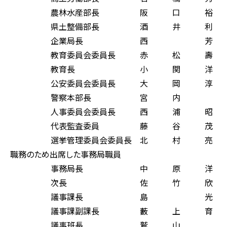
農林水産部長 阪 口 裕
県土整備部長 酒 井 利
企業局長 西 芳 
教育委員会委員長 赤 松 壽
教育長 小 関 洋 
公安委員会委員長 大 岡 淳
警察本部長 宮 内 
人事委員会委員長 西 浦 昭
代表監査委員 藤 谷 茂
選挙管理委員会委員長 北 村 亮
職務のため出席した事務局職員
事務局長 中 原 洋 
次長 佐 竹 欣 
議事課長 島 光 
議事課副課長 藪 上 育
議事班長 鷲 山 