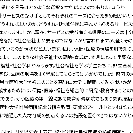
を受ける県民はどのような選択をすればよいのでありましょうか。
祉サービスの受け手としてそれぞれのニーズに合ったきめ細かいサ
うすればよいのか、どうすれば地域住民に喜んでもらえるサービス
はあります。しかし現在、サービスの受益者たる県民のニーズは十分
格を持つ社会福祉士が要るのではないかと言われますが、全くそのと
ているのが現状だと思います。私は、保健・医療の現場を肌で知り
ます。このような社会福祉士の要請・育成は、本県にとって重要なこ
福祉・社会学科があります。社会福祉を学ぶ学生たちに、県立医科
学び、医療の現場をよく経験してもらってはいかがでしょう。県内
。県立医科大学からこのことを高野山大学に提案してみてはいかがで
するためには、保健・医療・福祉を総合的に研究・教育することの
であり、かつ医療の第一線にある教育研修病院でもあります。高
医科大学附属病院紀北分院を教育・研修のフィールドとすれば、こ
祉に精通した人材育成の拠点あるいは施設を置くべきではないかと
ますが、開業以来六十五年、紀北分院は地域医療の拠点病院とし