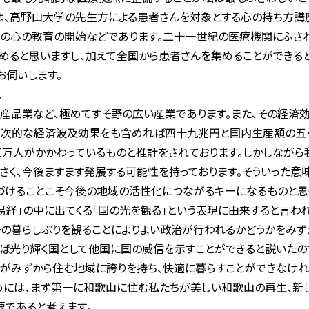
は、高野山大学の先生方による患者さんを対象とする心の持ち方講
での心の教育の開始などであります。二十一世紀の医療機関にふさ
めると思いますし、加えて全国から患者さんを集めることができると
伺いします。
。
産品業など、極めてすそ野の広い産業であります。また、その経済
二次的な経済波及効果をも含めれば四十九兆円と国内生産額の五・
万人がかかわっているものと推計をされております。しかしながら
さく、今後ますます発展する可能性を持っております。そういった意
けることこそ今後の地域の活性化につながるキーになるものと思っ
経」の中に出てくる「国の光を観る」という表現に由来すると言われ
その暮らしぶりを観ることによりよい政治が行われるかどうかをみず
ば光り輝く国として他国に国の威信を示すことができると説いたの
々がみずから住む地域に誇りを持ち、快適に暮らすことができなけ
めには、まず第一に和歌山に住む私たちが美しい和歌山の再生、新
要であると考えます。