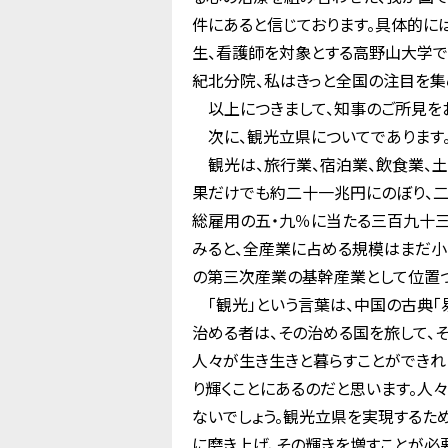
件にあると信じております。具体的に
生、看護師を対象とする高野山大学
紀北分院、私はきっと全国の注目を集
以上につきまして、知事のご所見をお
次に、観光立県についてであります
観光は、旅行業、宿泊業、飲食業、土
果だけでも約二十一兆円にのぼり、
総雇用の五・九％に当たる三百九十三
みると、全産業に占める規模はまだ小
の第三次産業の基幹産業として位置づ
「観光」という言葉は、中国の古典「易
治める者は、その治める国を旅して、
人々が生き生きと暮らすことができれ
り輝くことにあるのだと思います。人
ないでしょう。観光立県を実現するた
に磨き上げ、その輝きを増すことが必