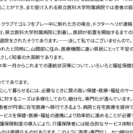
ることができ、また受け入れる県立医科大学附属病院では患者の
クラブでゴルフをプレー中に倒れた方の場合、ドクターヘリが連絡
分、県立医科大学附属病院に到着し、医師が処置を開始するまでの
退院をされたそうであります。──決して私ではございませんので。
れたと同時に、山間部に住み、医療機関に遠い県民にとって不安
まさしく知事の大英断であります。
本年一月からこれまでの運航状況等について、いろいろと福祉保健
てであります。
して暮らせるには、必要なときに質の高い保健・医療・福祉のサー
祉に対するニーズは多様化しており、細分化、専門化が進んでいます
院患者が円滑に在宅医療へ移行できるよう、病院と在宅医療を提供
ービスを保健・医療・福祉の連携により効率的に進めることが必要
護保険制度の導入により、介護保険者には総合的なサービス体制が
ものは複雑なものがあります。このように高度・専門化し、かつ細分