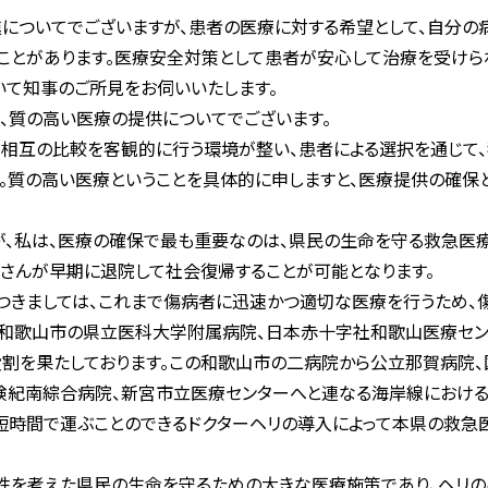
についてでございますが、患者の医療に対する希望として、自分の
ことがあります。医療安全対策として患者が安心して治療を受けら
て知事のご所見をお伺いいたします。
、質の高い医療の提供についてでございます。
相互の比較を客観的に行う環境が整い、患者による選択を通じて
。質の高い医療ということを具体的に申しますと、医療提供の確保
、私は、医療の確保で最も重要なのは、県民の生命を守る救急医療
さんが早期に退院して社会復帰することが可能となります。
きましては、これまで傷病者に迅速かつ適切な医療を行うため、傷
。和歌山市の県立医科大学附属病院、日本赤十字社和歌山医療セ
割を果たしております。この和歌山市の二病院から公立那賀病院
険紀南綜合病院、新宮市立医療センターへと連なる海岸線における
短時間で運ぶことのできるドクターヘリの導入によって本県の救急
性を考えた県民の生命を守るための大きな医療施策であり、ヘリの