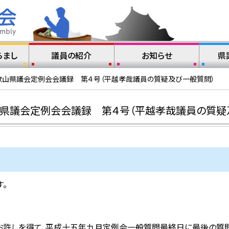
らまし
議員の紹介
お知らせ
県
歌山県議会定例会会議録 第４号（平越孝哉議員の質疑及び一般質問）
山県議会定例会会議録 第４号（平越孝哉議員の質疑
。
。お許しを得て、平成十五年九月定例会一般質問最終日に最後の質