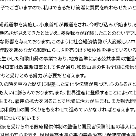
子でございますので、私はできるだけ簡潔に質問を終わらせたいと
裁選挙を実施し、小泉首相が再選をされ、今呼び込みが始まり、き
は明るさが見えてきたとはいえ、戦後我々が経験したことのないデ
な影響を与えております。このように社会経済情勢が大変厳しい中
行政を進めながら和歌山らしさを売り出す積極性を持っていろいろ
生かした和歌山発の事業であり、地方基準による公共事業の推進
村知事は改革派知事として名が通り、和歌山県の名も全国に発信
かりと受けとめる努力が必要だと考えます。
久の時を重ねた歴史に根差した文化や伝統が息づき、心のふるさと
大いに膨らんでおります。また、世界遺産に登録することによって
まれ、雇用の拡大を図ることで地域に活力が生まれ、また観光開発
健康和歌山の国づくりをもあわせて進めていかなければと考えます。
制について伺います。
療を受けられる医療提供体制の整備と国民皆保険制度の導入によ
国民の安心を支え、世界最高水準の平均寿命や高い保健医療水準を