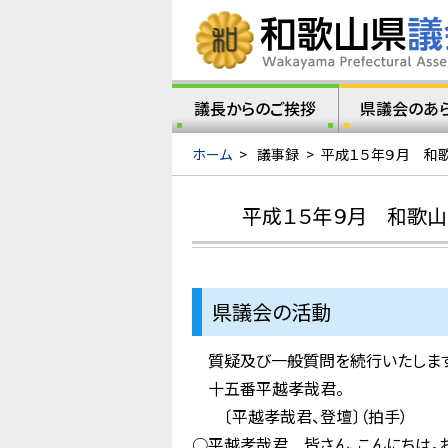
議長からのご挨拶
県議会のあ
ホーム
>
議事録
>
平成１５年９月 和
平成１５年９月 和歌
県議会の活動
質疑及び一般質問を続行いたします
十五番平越孝哉君。
〔平越孝哉君、登壇〕（拍手）
○平越孝哉君 皆さん、こんにちは