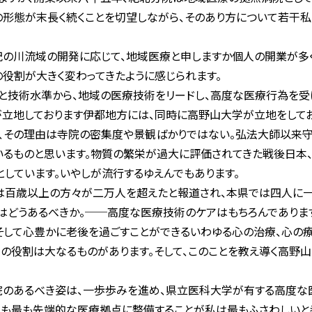
の形態が末長く続くことを切望しながら、そのあり方について若干
紀の川流域の開発に応じて、地域医療と申しますか個人の開業が多
役割が大きく変わってきたように感じられます。
と技術水準から、地域の医療技術をリードし、高度な医療行為を受
が立地しております伊都地方には、同時に高野山大学が立地をして
、その理由は寺院の密集度や景観ばかりではない。弘法大師以来
いるものと思います。物質の繁栄が過大に評価されてきた戦後日本
としています。いやしが流行するゆえんでもあります。
は百歳以上の方々が二万人を超えたと報道され、本県では四人に一
はどうあるべきか。──高度な医療技術のケアはもちろんでありま
そして心豊かに老後を過ごすことができるいわゆる心の治療、心の
教の役割は大なるものがあります。そして、このことを教え導く高野
院のあるべき姿は、一歩歩みを進め、県立医科大学が有する高度
も最も先端的な医療拠点に整備することが私は最もふさわしいと