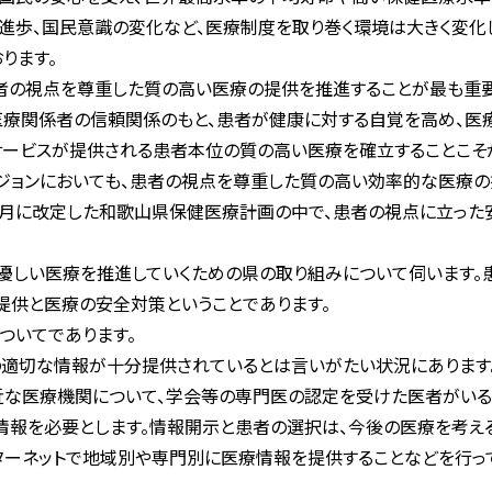
進歩、国民意識の変化など、医療制度を取り巻く環境は大きく変化
ります。
者の視点を尊重した質の高い医療の提供を推進することが最も重要
医療関係者の信頼関係のもと、患者が健康に対する自覚を高め、医
サービスが提供される患者本位の質の高い医療を確立することこそ
ジョンにおいても、患者の視点を尊重した質の高い効率的な医療の
四月に改定した和歌山県保健医療計画の中で、患者の視点に立っ
優しい医療を推進していくための県の取り組みについて伺います。
提供と医療の安全対策ということであります。
ついてであります。
適切な情報が十分提供されているとは言いがたい状況にあります。
近な医療機関について、学会等の専門医の認定を受けた医者がいる
報を必要とします。情報開示と患者の選択は、今後の医療を考える
ターネットで地域別や専門別に医療情報を提供することなどを行っ