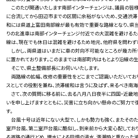
このたび開通いたします南部インターチェンジは、議員の皆様
に合流してから田辺市までの区間に余裕がないため、交通渋滞
和には県道上富田南部線が最も有効で重要な路線となり、県当
りの北進車は南部インターチェンジ付近での大混雑を避けるた
線は、現在でも休日は混雑を避けるため地元、他府県を問わず
しかし、両県道はいまだに車の対向不可能なところが幾カ所
に置かれております。このままでは南部町内はもとより沿線の生
そこで、県土整備部長にお伺いいたします。
両路線の拡幅、改修の重要性をどこまでご認識いただいてお
スとしての役割を兼ね、渋滞緩和は言うに及ばず、来るべき南
さて、次の質問に移る前に、去る八月八日夜半に四国・近畿地
いを申し上げますとともに、災害に立ち向かい懸命のご努力で
す。
台風十号は近年にない大型で、しかも勢力も強く、またその
室戸台風、第二室戸台風に酷似し、到来前から大変心配しており
る道路の通行どめ、増水による田畑の浸水、満潮時と重なった