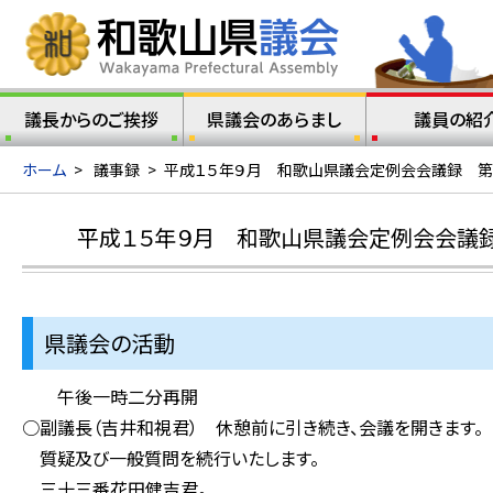
議長からのご挨拶
県議会のあらまし
議員の紹
ホーム
>
議事録
>
平成１５年９月 和歌山県議会定例会会議録 第
平成１５年９月 和歌山県議会定例会会議
県議会の活動
午後一時二分再開
○副議長（吉井和視君） 休憩前に引き続き、会議を開きます。
質疑及び一般質問を続行いたします。
三十三番花田健吉君。