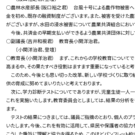
○農林水産部長（阪口裕之君） 台風十号による農作物被害へ
金を初め、既存の融資制度がございます。また、被害を受けた
がございますが、水田の浸水被害について農業共済組合におい
今後、共済金の早期支払いができるよう農業共済団体に対して
○副議長（吉井和視君） 教育長小関洋治君。
〔小関洋治君、登壇〕
○教育長（小関洋治君） まず、これからの学校教育についてで
高まる中、その果たすべき役割はますます重要になっていると考
このため、今後とも思い切った改革、新しい学校づくりに取り
供の育成に努めてまいりたいと考えております。
次に、学力診断テストについてでありますが、児童生徒一人一
これを実施いたします。教育委員会としましては、結果の分析
ます。
テストの結果につきましては、議員ご指摘のとおり、個人のプ
いたします。今後、これを有効に活用して、県民や保護者の協力
こうした趣旨に理解と協力を得るため、このほどパンフレット