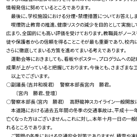
情報発信に努めているところであります。
最後に、学校施設における分煙・禁煙措置についてお答えしま
喫煙防止教育の推進、健康リスクの減少を目的として実施し
広まり、全国的にも高い評価を受けております。教職員がノース
徒や保護者からの信頼を得ることこそが最も重要であり、校内
さらに徹底してまいる方策を進めてまいる考えであります。
運動会等におきましても、看板やポスター、プログラムへの記
成果が上がっていると把握しております。今後とも、さまざまな
以上でございます。
○副議長（吉井和視君） 警察本部長宮内 勝君。
〔宮内 勝君、登壇〕
○警察本部長（宮内 勝君） 高野龍神スカイライン一般開放
本道路における過去五年間の冬季の交通事故は、平成十一年
亡くなった方はございません。これに対し、本年十月一日の一
れるところであります。
ご質問の冬季における交通安全対策でありますが、積雪や凍