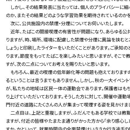
しかし、その結果発表に当たっては、個人のプライバシーに細
のか、またその結果どのような学習効果を期待されているのかを
次に、公共施設内の禁煙・分煙についてお伺いいたします。
近年、たばこの間接喫煙の有害性が問題になり、あらゆる公共
りますが、時、場所、環境に配慮した禁煙や分煙に異論を挟むと
しょう」と印刷したライターをいただくことがあります。ご承知
ります。節度をもってたばこを楽しみたいと思いますが、そこで
すが、次の二点についてお考えを賜りたいと思います。
もちろん、最近の喫煙の低年齢化等の問題も抱えておりますの
るということは言うまでもありません。しかし、秋の一大イベン
が、私たちの地域は区民一体の運動会であります。保護者はも
り上げていただいております。そうした方に対して、開催中運動
門付近の道路にたくさんの人が集まって喫煙する姿を見かけま
二点目は、上記と重複しますが、ふだんでもある学校では教
ますが、付近の皆様やたまたま通りがかった方から「余り感心し
すか。かといって、就業時間内の全面禁煙はいささか行き過ぎの