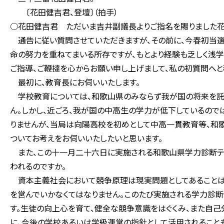
〔花田健吉君、登壇〕（拍手）
○花田健吉君 ただいま吉井副議長よりご指名を賜りました花
通告に従い質問させていただきますが、その前に、今春初当選
命の努力を重ねてまいる所存ですが、もとより経験も乏しく浅
ご指導、ご鞭撻を心からお願い申し上げまして、私の初質問へと
最初に、教育長にお伺いいたします。
学校教育については、和歌山県のみならず我が国の将来を託
ん。しかし、近ごろ、我が国の中高生の学力が低下しているので
りませんが、当局は向陽高校を初めとして中高一貫教育等、和
ついてお考えをお伺いいたしたいと思います。
また、この十一月二十六日に実施される和歌山県学力診断テス
われるのですか。
資本主義社会において競争原理は現実問題としてあることは
を営んでいかなくてはなりません。このたび実施される学力診
す。生徒の向上心を育て、健全な競争意識をはぐくみ、また自己
に、今後の学校あるいは学級運営の指針として活用されることも