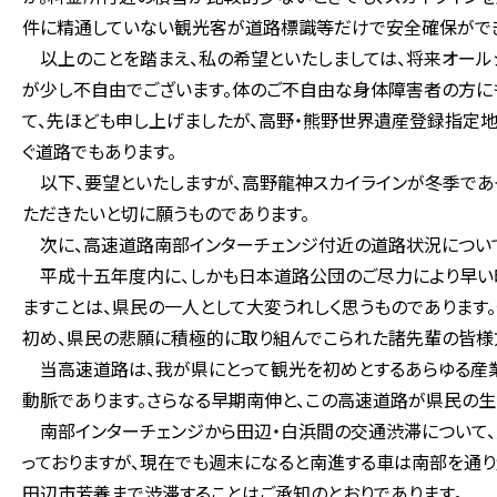
件に精通していない観光客が道路標識等だけで安全確保ができ
以上のことを踏まえ、私の希望といたしましては、将来オール
が少し不自由でございます。体のご不自由な身体障害者の方に
て、先ほども申し上げましたが、高野・熊野世界遺産登録指定
ぐ道路でもあります。
以下、要望といたしますが、高野龍神スカイラインが冬季であ
ただきたいと切に願うものであります。
次に、高速道路南部インターチェンジ付近の道路状況について
平成十五年度内に、しかも日本道路公団のご尽力により早い
ますことは、県民の一人として大変うれしく思うものでありま
初め、県民の悲願に積極的に取り組んでこられた諸先輩の皆様
当高速道路は、我が県にとって観光を初めとするあらゆる産
動脈であります。さらなる早期南伸と、この高速道路が県民の生
南部インターチェンジから田辺・白浜間の交通渋滞について、
っておりますが、現在でも週末になると南進する車は南部を通
田辺市芳養まで渋滞することはご承知のとおりであります。