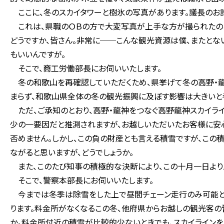
ここに、冬のスカイタワーと樹氷の写真があります。議長のお許
これは、県職のＯＢの方で大変写真が上手な方が撮られたのを
どうですか、皆さん。非常に──こんな観光資源は僕、またとな
もいいんですが。
そこで、商工労働部長にお伺いいたします。
冬の和歌山を再確認していただくため、県挙げて冬の高野・龍
まらず、和歌山県全体の冬の観光振興に及ぼす影響は大きいと考
ただ、ご承知のとおり、高野・龍神をつなぐ高野龍神スカイラ
少の一要因だと推測されますが、お越しいただいたお客様に安
否めません。しかし、この負の財産とも言える積雪ですが、この
ながると思いますが、どうでしょうか。
また、このたび知事の積極的な決断により、この十月一日より
そこで、警察本部長にお伺いいたします。
今までは冬季は除雪をした上で昼間チェーン走行のみ可能とし
ります。料金所がなくなるこの冬、他府県からお越しの観光客の
か。料金所付近の積雪が比較的少ないときでも、スカイライン