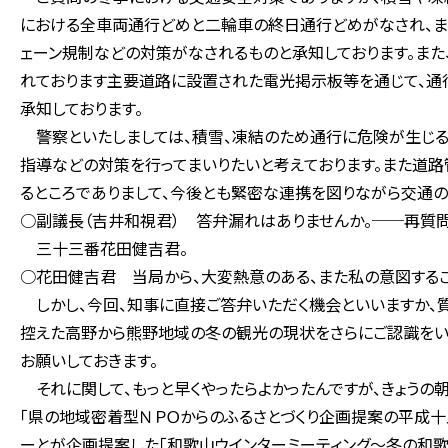
における全車両通行どめと二輪車の終日通行どめがなされ、ま
ェーン規制などの対策がなされるものと承知しております。また
れております主要道路に設置された電光掲示板等を通じて、通
承知しております。
警察といたしましては、積雪、凍結のため通行に危険が生じる
指導などの対策を行ってまいりたいと考えております。また道
るところでありまして、今後とも緊密な連携を図りながら交通の
○副議長（吉井和視君） 答弁漏れはありませんか。──再質問
三十三番花田健吉君。
○花田健吉君 当局から、大変熱意のある、また私の意図するご
しかし、今回、知事に直接ご答弁いただく機会といいますか、
控えた高野から熊野地域の冬の観光の現状をさらにご認識をい
お願いしておきます。
それに関して、もっと早くやったらよかったんですが、きょうの朝
「県の地域密着型ＮＰＯからのふるさとづくり企画提案の平成十
ーとが企画提案した「和歌山ウインターミーティング～冬の和歌