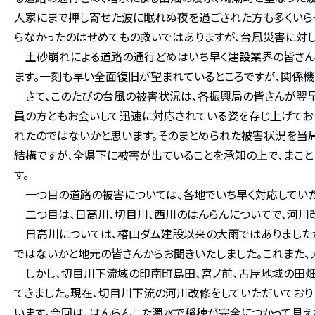
人家にまで押し寄せた波に眠れぬ夜を過ごされた方も多くいら
らなかったのはせめてもの救いではありますが、台風災害に対し
土砂崩れによる道路の通行どめはいち早く建設業界の皆さん
ます。一刻も早い全面復旧が望まれているところですが、関係機
さて、このたびの台風の被害状況は、各振興局の皆さんが翌早
員の方ともお会いして迅速に対応されている姿を存じ上げてお
れたのではないかと思います。そのまとめられた被害状況を当
結構ですが、全県下に被害が出ていることを承知の上で、まこと
す。
一つ目の道路の被害については、各地でいち早く対応していた
二つ目は、日高川、切目川、西川のはんらんについてで、河川
日高川については、椿山ダム建設以来の大雨ではありました
ではないかと地元の皆さんからお聞きいたしました。これまた、
しかし、切目川下流域の印南町島田、宮ノ前、古屋地域の田畑
てきました。現在、切目川下流の河川改修をしていただいており
います。今回は、はんらんした濁水で稲穂が完全につかって見