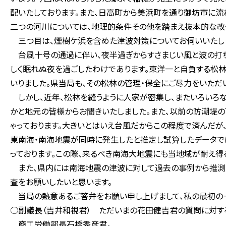
配いたしております。また、日高町から美浜町を通り御坊市に流
二つの河川については、地理的条件その他を踏まえ抜本的な改
三つ目は、煙樹ケ浜を含めた津波対策についてお伺いいたし
台風十号の通過に伴い、夜半過ぎからすさまじい風と波の打ち
しく眠れぬ夜を過ごしたわけであります。東洋一と自負する松
いりました。県当局も、その松林の管理・保全にご尽力をいただ
しかし、近年、松林を縫うように人家が密集し、またいろいろ
かと地元の皆様からお聞きいたしました。また、以前の防潮堤
ゃっております。大きいとはいえ台風だからこの程度で済んだが
東南海・南海地震が同時に発生したと推定し試算したデータで
っております。この際、来るべき南海大地震にも当地域が耐え得
また、県内には南海地震の津波に対して過去の事例から推測し
査をお願いしたいと思います。
当局の熱意あるご答弁をお願い申し上げまして、私の最初の一
○副議長（吉井和視君） ただいまの花田健吉君の質問に対す
商工労働部長石橋秀彦君。