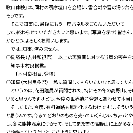
歌山体験」は、同村の護摩壇山を会場に、雪合戦や雪の滑り台
そうです。
そこで知事に、最後にもう一度パネルをごらんいただいて──
して、終わらせていただきたいと思います。（写真を示す）皆さん
かひとつ、よろしくお願いします。
では、知事、済みません。
○副議長（吉井和視君） 以上の再質問に対する当局の答弁を
知事木村良樹君。
〔木村良樹君、登壇〕
○知事（木村良樹君） 私に質問してもらいたいなと思ってたん
というのは、花田議員が質問された、特にその冬の高野山、そ
いると思うんですけども、今度の世界遺産登録とあわせて本当
そしてまた、今度、有料道路も無料化するわけですし、そうい
と思うんです。今までどおりのものを売っていくんじゃ、ちょっ
し、冬に龍神温泉につかって、そしてまた雪の高野山に上がるな
で頑張っていきたいと、このように思います。