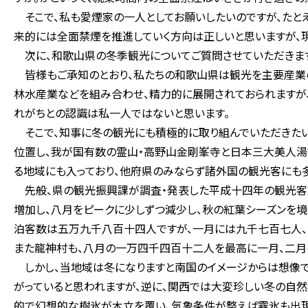
そこで、私も愛煙家の一人としてお願いしたいのですが、たと
来的には全面禁煙を推進していく方向は正しいと思いますが、
次に、和歌山県の冬季観光についてご質問させていただきま
皆様もご承知のとおり、私たちの和歌山県は観光を主要産業の
林水産業などを組み合わせ、精力的に展開されておられますが
れがちとの認識は私一人ではないと思います。
そこで、知事に冬の観光にも積極的に取り組んでいただきたい
位置し、我が国有数の霊山・高野山金剛峯寺と日本三大美人湯
る地域にも入っており、他府県のみならず諸外国の観光客にも多
先般、県の観光振興課が調査・発表した平成十四年の観光客
増加し、八月をピークに少しずつ減少し、秋の紅葉シーズンを境
泊客数は五万九千八百十四人ですが、一月には九千七百七人、
また龍神村も、八月の一万四千四百十二人を最高に一月、二月
しかし、当地域は冬になりますと南国のイメージからは想像で
がっていると思われますが、逆に、関西では大変珍しい冬の自然
的で幻想的な樹氷が木立を覆い、気象条件が整えば霧氷も出現