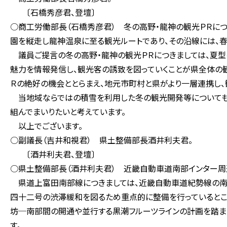
〔石橋秀彦君、登壇〕
○商工労働部長（石橋秀彦君） 冬の高野・龍神の観光ＰＲに
園を縦走し龍神温泉に至る観光ルートであり、その沿線には、春
議員ご提言の冬の高野・龍神の観光ＰＲにつきましては、夏型
魅力を情報発信し、観光客の誘致を図っていくことが県全体の
Ｒの絶好の機会ととらまえ、地元市町村と県がより一層連携し、
当地域ならではの積雪を利用した冬の観光開発等についても
組んでまいりたいと考えています。
以上でございます。
○副議長（吉井和視君） 県土整備部長酒井利夫君。
〔酒井利夫君、登壇〕
○県土整備部長（酒井利夫君） 近畿自動車道南部インター周
県道上富田南部線につきましては、近畿自動車道紀勢線の南
四十二号の渋滞緩和を図るため重点的に整備を行っているとこ
坊─南部間の開通や並行する黒潮フルーツラインの計画を踏ま
す。