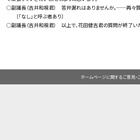
○副議長（吉井和視君） 答弁漏れはありませんか。──再々質
〔「なし」と呼ぶ者あり〕
○副議長（吉井和視君） 以上で、花田健吉君の質問が終了いた
ホームページに関するご意見・