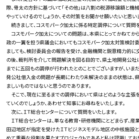
際、骨太の方針に基づいて「その他」は八割の税源移譲額と機
やっていけるのでしょうか、その対策をお聞かせ願いたいと思い
続きまして、コスモパーク加太に係る特定調停について質問を
コスモパーク加太についての問題は、本県にとってかねてから
政の一翼を担う県議会においてもコスモパーク加太対策検討委
ましても、検討委員会の報告を受け、金融機関と鋭意精力的に
の後、裁判所を介して問題解決を図る目的で、県土地開発公社
までに五回もの調停が行われたとのことでございますが、いま
発公社借入金の問題が長期にわたり未解決のままの状態は、
ましいものではないと思うのであります。
そこで、現在に至るまでの調停において県はどのような主張を
ていくのでしょうか、あわせて知事にお尋ねをいたします。
次に、ＩＴ総合センターについて質問をいたします。
ＩＴ総合センターは、単なる教育・研修機関にとどまらず、産業
田辺地区が指定を受けたＩＴビジネスモデル地区の中核施設と
めて重要な役割を果たすプロジェクトであると私は認識しており