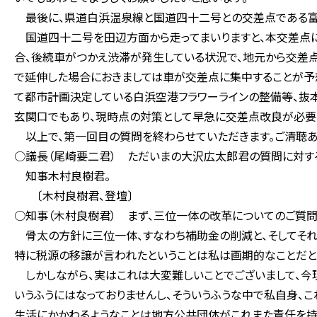
最後に、県道白浜温泉線と国道四十二号との交差点である富
国道四十二号を田辺方面から走ってまいりますと、本交差点に
合、後続車がつかえ渋滞が発生している状況で、地元から交差
で延伸した場合におきましては車が交差点に集中することが予
て都市計画決定している白浜空港フラワーラインの整備等、抜
玄関口でもあり、現時点の対策として早急に交差点改良が必要
以上で、第一回目の質問を終わらせていただきます。ご清聴あ
○議長（尾崎要二君） ただいまの大沢広太郎君の質問に対す
知事木村良樹君。
〔木村良樹君、登壇〕
○知事（木村良樹君） まず、三位一体の改革についてのご質問
骨太の方針に三位一体、すなわち補助金の削減と、そしてそれ
特に税源の移譲が言われたということは私は画期的なことだとい
しかしながら、実はこれは大変難しいことでございまして、今
いうふうにはなっておりませんし、そういうふうな中で私自身、
生活にかかわるようなことは地方公共団体がこれまた責任を持っ