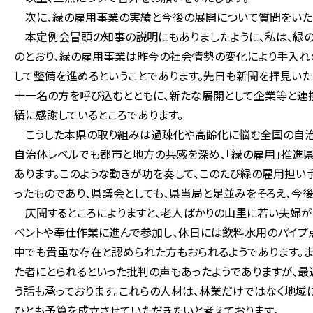
次に、緑の雇用事業の実績と今後の展開について質問をいた
本定例会冒頭の知事の説明にもありましたように、私は、緑の
のとおり、緑の雇用事業は昨今の社会情勢の変化により手入れ
して整備を進めるということであります。先日も新聞を拝見い
十一名の方を呼び込むとともに、新たな展開として企業等と連
績に感謝しているところであります。
こうした本県の取り組みは過疎化や高齢化に悩む全国の自治体
自治体レベルでも都市と地方の共感を深め、「緑の雇用」推進
あります。このような動きが功を奏して、このたび緑の雇用担
ったものであり、県議会としても、県当局と足並みをそろえ、今
仄聞するところによりますと、老人ばかりの山里に若い夫婦が
ベントや奉仕作業に進んで参加し、休日には飲料水用のパイプ
中でも貴重な存在と認められた方もおられるようであります。
た者にとられるといった批判の声もあったようでありますが、
う話も承っております。これらの人材は、林業だけではなく地域
ひとも予算を成立させていただきたいと考えております。