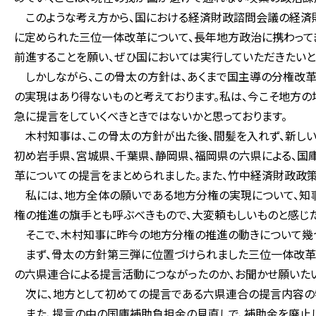
このような考え方から、国における経済財政諮問会議の経済
に定められた三位一体改革について、長年地方政治に携わって
前進することを願い、ぜひ国においては実行していただきたいと
しかしながら、この骨太の方針は、あくまで国主導の分権改革
の実現はあり得ないものと考えております。私は、今こそ地方
急に提言をしていくべきときではないかと思っております。
木村知事は、この骨太の方針が出た後、間髪を入れず、新しい
初め岩手県、宮城県、千葉県、静岡県、福岡県の六県による、
革についての提言をまとめられました。また、竹中経済財政政
私には、地方全体の願いである地方分権の実現について、知
権の推進の旗手とも呼ぶべきもので、大変頼もしいものと感じた
そこで、木村知事に昨今の地方分権の推進の動きについて幾つ
まず、骨太の方針第三弾に位置づけられました三位一体改革に
の六県連合による提言活動につながったのか、お聞かせ願いたい
次に、地方として初めての提言である六県連合の提言内容の特
また、提言の中の国庫補助負担金の見直しで、補助金を廃止し、