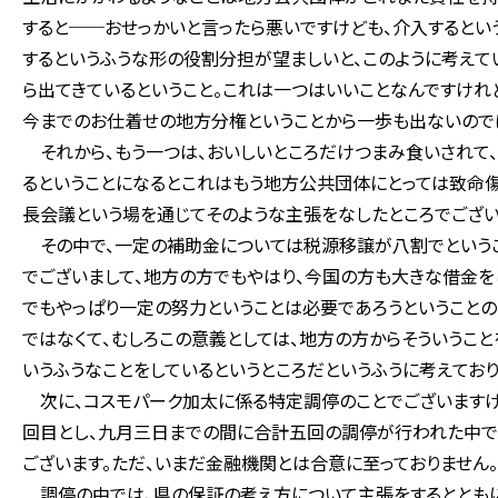
すると──おせっかいと言ったら悪いですけども、介入するとい
するというふうな形の役割分担が望ましいと、このように考えて
ら出てきているということ。これは一つはいいことなんですけれ
今までのお仕着せの地方分権ということから一歩も出ないので
それから、もう一つは、おいしいところだけつまみ食いされて、
るということになるとこれはもう地方公共団体にとっては致命傷
長会議という場を通じてそのような主張をなしたところでござい
その中で、一定の補助金については税源移譲が八割でというこ
でございまして、地方の方でもやはり、今国の方も大きな借金を
でもやっぱり一定の努力ということは必要であろうということの
ではなくて、むしろこの意義としては、地方の方からそういうこ
いうふうなことをしているというところだというふうに考えており
次に、コスモパーク加太に係る特定調停のことでございますけ
回目とし、九月三日までの間に合計五回の調停が行われた中で
ございます。ただ、いまだ金融機関とは合意に至っておりません。
調停の中では、県の保証の考え方について主張をするととも