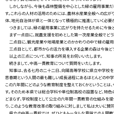
しかしながら、今後も森林整備を中心とした緑の雇用事業だ
す。これらの人材の活用のためには、農林水産業全般への広が
体、地元自治体が県と一体となって積極的に推進していく必要が
つきましては、緑の雇用事業に広がりを持たせるために今後ど
まず一点目に、就農支援を初めとした第一次産業全般でどう
二点目に、観光産業や地場産業とのかかわりの中で緑の雇用事
三点目として、都市からの活力を導入する企業の森は今後どう
以上の三点について、知事の所見をお伺いいたします。
続きまして、中高一貫教育について質問をいたします。
知事は、去る七月の二十二日、向陽高等学校に県立中学校を設
思春期という人間の最も難しい成長過程にあるほとんどの中学
この六年間にどのような教育制度を整えておくかということは
す。そのため本県では総合学科や単位制高校の設置など、特色
どまらず、学校制度として公立の六年間一貫教育の仕組みを提
り、このような教育改革の取り組みに対しまして私は大いに賛同
県立の中高一貫校では、ぜひともトータルな意味での人間教