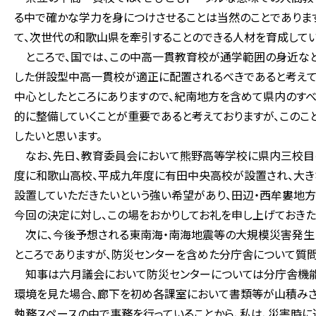
る中で確かな学力を身につけさせることは当然のことでありま
て、次世代の和歌山県を牽引することのできる人材を育成してい
ところで、国では、この中高一貫教育校が通学範囲の身近なと
した併設型中高一貫校が適正に配置されるべきであると考えて
中心としたところにありますので、紀南地方を含めて県内のす
的に整備していくことが重要であると考えておりますが、このこ
したいと思います。
なお、先日、教育委員会において熊野高等学校に県内三校目
度に和歌山高校、平成九年度に有田中央高校が設置され、大き
設置していただきたいという強い希望があり、田辺・西牟婁地方
今回の決定に対し、この場をおかりしてお礼を申し上げておきた
次に、今後予想される東南海・南海地震等の大規模災害発生
ところでありますが、防災センターを含めた分庁舎について質問
知事は六月議会において防災センターについては分庁舎機能
環境を見た場合、廊下を初め各課室において書類等が山積みさ
執務スペースの中で事務を行っていることから、私は、災害時に