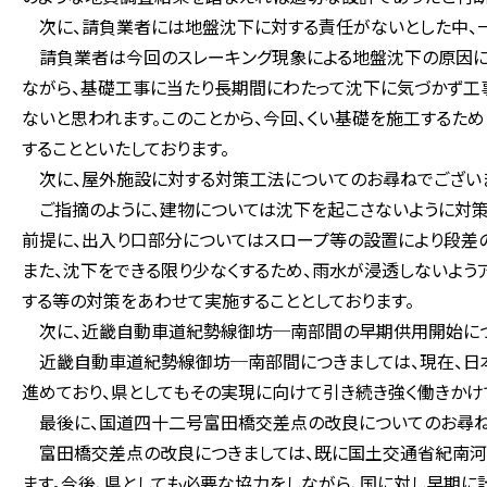
次に、請負業者には地盤沈下に対する責任がないとした中、一
請負業者は今回のスレーキング現象による地盤沈下の原因に
ながら、基礎工事に当たり長期間にわたって沈下に気づかず工
ないと思われます。このことから、今回、くい基礎を施工する
することといたしております。
次に、屋外施設に対する対策工法についてのお尋ねでござい
ご指摘のように、建物については沈下を起こさないように対策
前提に、出入り口部分についてはスロープ等の設置により段差の
また、沈下をできる限り少なくするため、雨水が浸透しないよう
する等の対策をあわせて実施することとしております。
次に、近畿自動車道紀勢線御坊─南部間の早期供用開始につ
近畿自動車道紀勢線御坊─南部間につきましては、現在、日
進めており、県としてもその実現に向けて引き続き強く働きかけ
最後に、国道四十二号富田橋交差点の改良についてのお尋ね
富田橋交差点の改良につきましては、既に国土交通省紀南河
ます。今後、県としても必要な協力をしながら、国に対し早期に