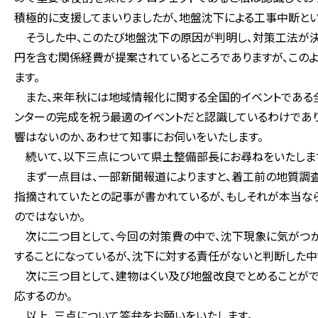
積極的に支援してまいりましたが、地盤沈下による工事中断とい
そうした中、このたび地盤沈下の原因が判明し、対策工法が
円を含む関係経費が提案されているところでありますが、この
ます。
また、来年秋には地域情報化に関する全国的イベントである全
ンターの完成を祝う最適のイベントだと認識しているわけであ
響はないのか、あわせて知事にお伺いをいたします。
続いて、以下三点について県土整備部長にお尋ねをいたしま
まず一点目は、一部新聞報道によりますと、着工前の地質調
指摘されていたとの記事が書かれているが、もしそれが本当な
のではないか。
次に二つ目として、今回の対策費の中で、沈下現象に気がつ
することになっているが、沈下に対する責任がないと判断した中
次に三つ目として、建物はくい及び地盤改良でとめることがで
応するのか。
以上、三点について答弁をお願いをいたします。