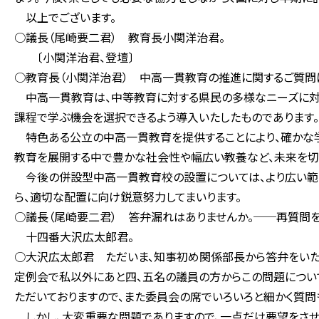
以上でございます。
○議長（尾崎要二君） 教育長小関洋治君。
〔小関洋治君、登壇〕
○教育長（小関洋治君） 中高一貫教育の推進に関するご質問
中高一貫教育は、中等教育に対する県民の多様なニーズに対
課程で学ぶ機会を選択できるよう導入いたしたものであります。
特色ある公立の中高一貫教育を提供することにより、確かな学
教育を展開する中で豊かな社会性や幅広い教養など、未来を切
今後の併設型中高一貫教育校の設置については、より広い範
ら、適切な配置に向け鋭意努力してまいります。
○議長（尾崎要二君） 答弁漏れはありませんか。──再質問を
十四番大沢広太郎君。
○大沢広太郎君 ただいま、知事初め関係部長から答弁をいた
定例会で私以外にあと四、五名の議員の方からこの問題につい
ただいておりますので、また委員会の席でいろいろと細かく質問
しかし、大変重要な問題でありますので、一点だけ要望をさせ