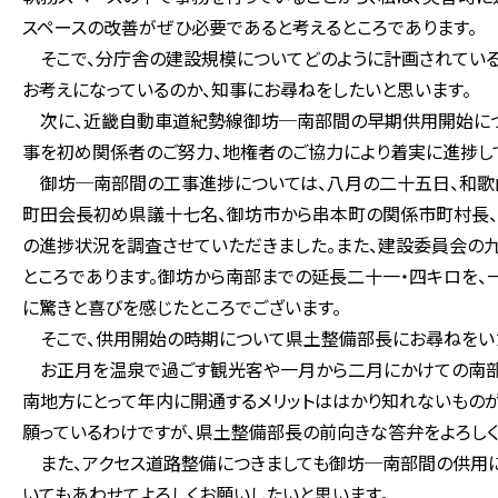
スペースの改善がぜひ必要であると考えるところであります。
そこで、分庁舎の建設規模についてどのように計画されている
お考えになっているのか、知事にお尋ねをしたいと思います。
次に、近畿自動車道紀勢線御坊─南部間の早期供用開始につ
事を初め関係者のご努力、地権者のご協力により着実に進捗し
御坊─南部間の工事進捗については、八月の二十五日、和歌
町田会長初め県議十七名、御坊市から串本町の関係市町村長、
の進捗状況を調査させていただきました。また、建設委員会の
ところであります。御坊から南部までの延長二十一・四キロを、
に驚きと喜びを感じたところでございます。
そこで、供用開始の時期について県土整備部長にお尋ねをい
お正月を温泉で過ごす観光客や一月から二月にかけての南部
南地方にとって年内に開通するメリットははかり知れないもの
願っているわけですが、県土整備部長の前向きな答弁をよろしく
また、アクセス道路整備につきましても御坊─南部間の供用に
いてもあわせてよろしくお願いしたいと思います。