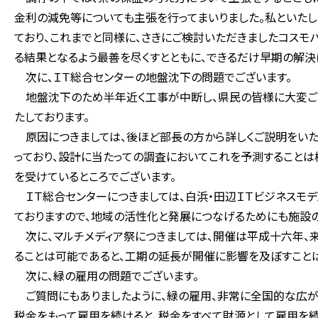
金利の減免等についても主張を行ってまいりました。私といた
ており、これまでと同様に、さきにご検討いただきましたコス
る結果となるよう最善を尽くすとともに、できるだけ早期の解決
次に、ＩＴ総合センターの地盤沈下の問題でございます。
地盤沈下のため半年近く工事が中断し、県民の皆様に大変ご
たしております。
原因につきましては、後ほど部長の方から詳しくご説明をいた
っており、設計に当たっての調査においてこれを予測することは
を受けているところでございます。
ＩＴ総合センターにつきましては、白浜・田辺ＩＴビジネスモ
ておりますので、地域の活性化と発展につなげるためにも施設の
次に、マルチメディア祭につきましては、開催は平成十六年、来
ることは可能であると、工期の延長が開催に影響を及ぼすことは
次に、緑の雇用の問題でございます。
ご質問にもありましたように、緑の雇用、非常に全国的な広がり
税金をもって雇用を続けると、税金をすべて財源として雇用を