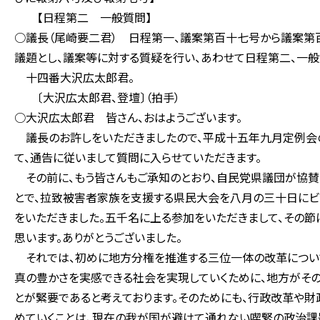
【日程第二 一般質問】
○議長（尾崎要二君） 日程第一、議案第百十七号から議案第
議題とし、議案等に対する質疑を行い、あわせて日程第二、一般
十四番大沢広太郎君。
〔大沢広太郎君、登壇〕（拍手）
○大沢広太郎君 皆さん、おはようございます。
議長のお許しをいただきましたので、平成十五年九月定例会
て、通告に従いまして質問に入らせていただきます。
その前に、もう皆さんもご承知のとおり、自民党県議団が協賛を
とで、拉致被害者家族を支援する県民大会を八月の三十日にビ
をいただきました。五千名に上る参加をいただきまして、その
思います。ありがとうございました。
それでは、初めに地方分権を推進する三位一体の改革について
真の豊かさを実感できる社会を実現していくために、地方がそ
とが緊要であると考えております。そのためにも、行政改革や
めていくことは、現在の我が国が避けて通れない喫緊の政治課