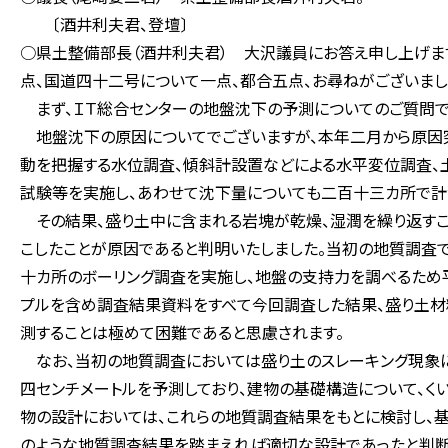
〔酒井利夫君、登壇〕
○県土整備部長（酒井利夫君） 大沢議員にお答え申し上げま
点、国道四十二号について一点、都合五点、お尋ねがございまし
まず、ＩＴ総合センターの地盤沈下の予測についてのご質問で
地盤沈下の原因についてでございますが、本年二月から原因究
動を把握する水位調査、傾斜計設置などによる水平変位調査、
試験等を実施し、あわせて沈下量についても二百十三カ所で計
その結果、盛り土中に含まれる岩塊が乾燥、湿潤を繰り返すこ
こしたことが原因であると判明いたしました。当初の地質調査で
十カ所のボーリング調査を実施し、地盤の支持力を調べるため
プルを含め調査結果資料をすべて今回調査した結果、盛り土材
測することは極めて困難であると思慮されます。
なお、当初の地質調査においては盛り土のスレーキング現象に
四センチメートルを予測しており、建物の基礎構造について、く
物の設計においては、これらの地質調査結果をもとに検討し、
のような地質調査結果を踏まえれば適切な設計であったと判断