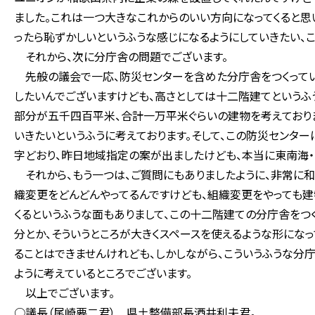
ました。これは一つ大きなこれからのいい方向になってくると思
ったら恥ずかしいというふうな感じになるようにしていきたい、こ
それから、次に分庁舎の問題でございます。
先般の議会で一応、防災センターを含めた分庁舎をつくってい
したいんでございますけども、高さとしては十二階建てというふ
部分が五千四百平米、合計一万平米ぐらいの建物を考えておりま
いきたいというふうに考えております。そして、この防災センタ
字どおり、昨日地域指定の案が出ましたけども、本当に東南海・
それから、もう一つは、ご質問にもありましたように、非常に和
織変更をどんどんやってるんですけども、組織変更をやっても
くるというふうな面もありまして、この十二階建ての分庁舎をつ
分とか、そういうところが大きくスペースを使えるような形にな
ることはできませんけれども、しかしながら、こういうふうな分
ように考えているところでございます。
以上でございます。
○議長（尾崎要二君） 県土整備部長酒井利夫君。