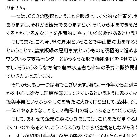
りません。
一つは、ＣＯ２の吸収ということを観点として公的な仕事を、
ありますし、それから観光でありますとか、それから木をできる
するとか、いろんなことを多面的にやっていく必要があるというふ
そしてまた、これ今、緑の雇用ということで中山間の山を守る
ということで、農業版緑の雇用事業というものを積極的に進めよ
ワンストップ支援センターというふうな形で機能変化をさせてい
すし、そういうふうな方向で農林水産省も来年の予算に概算要求
ていきたいと思います。
それから、もう一つは海でございます。海も、一昨年から海遊
かを中心に徐々に理解が深まってきているというふうに思ってお
振興事業というふうなものを新たに大きく打ち出して、森林、そ
一体でやるようなことをこの和歌山の新しいふるさとづくりの核
そして、あわせて企業の森につきましては、これをただ単なる
か、ＮＰＯであるとか、こういうふうなところと連携をしながら和
ユニオンが和歌山県内に企業の森を設置してくれたんですけど