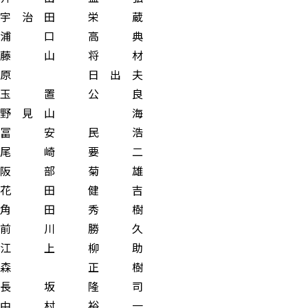
治 田 栄 蔵
 口 高 典
 山 将 材
 日 出 夫
 置 公 良
 見 山 海
 安 民 浩
 崎 要 二
 部 菊 雄
 田 健 吉
 田 秀 樹
 川 勝 久
 上 柳 助
森 正 樹
 坂 隆 司
 村 裕 一