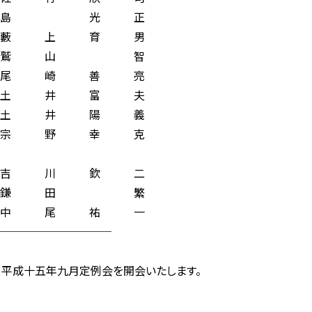
島 光 正
藪 上 育 男
鷲 山 智
 崎 善 亮
 井 富 夫
 井 陽 義
 野 幸 克
 川 欽 二
鎌 田 繁
 尾 祐 一
─────────
、平成十五年九月定例会を開会いたします。