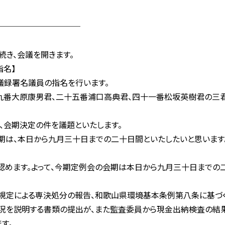
─────────
続き、会議を開きます。
名】
議録署名議員の指名を行います。
番大原康男君、二十五番浦口高典君、四十一番松坂英樹君の三君
、会期決定の件を議題といたします。
は、本日から九月三十日までの二十日間といたしたいと思います。
認めます。よって、今期定例会の会期は本日から九月三十日までの
定による専決処分の報告、和歌山県環境基本条例第八条に基づ
況を説明する書類の提出が、また監査委員から現金出納検査の結果
す。