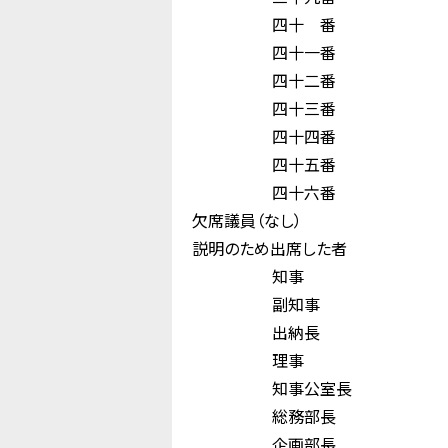
四十 番 新
四十一番 松
四十二番 雑
四十三番 藤 
四十四番 村 
四十五番 松
四十六番 和
欠席議員（なし）
説明のため出席した者
知事 木 
副知事 中 
出納長 大 
理事 垣 
知事公室長 小 
総務部長 
企画部長 