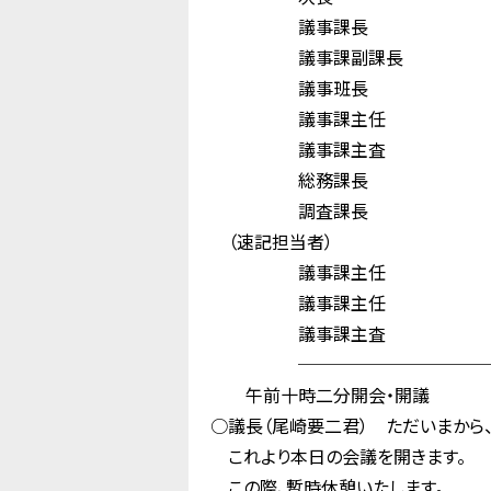
議事課長 
議事課副課長 
議事班長 
議事課主任 尾
議事課主査 土
総務課長 土
調査課長 宗
（速記担当者）
議事課主任 吉
議事課主任 
議事課主査 中
────────────
午前十時二分開会・開議
○議長（尾崎要二君） ただいまから
これより本日の会議を開きます。
この際、暫時休憩いたします。