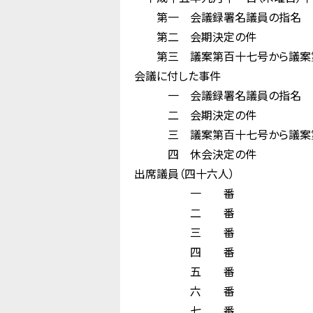
第一 会議録署名議員の指名
第二 会期決定の件
第三 議案第百十七号から議案第百
会議に付した事件
一 会議録署名議員の指名
二 会期決定の件
三 議案第百十七号から議案第百
四 休会決定の件
出席議員（四十六人）
一 番 須 
二 番 尾 
三 番 
四 番 
五 番 
六 番 吉 
七 番 門 