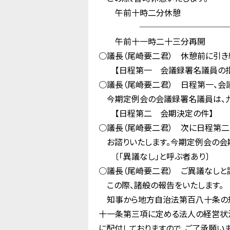
午前十時二分休憩
────────────
午前十一時二十三分再開
○議長（尾崎要二君） 休憩前に引き
【日程第一 会議録署名議員の指
○議長（尾崎要二君） 日程第一、会
今期定例会の会議録署名議員は、九
【日程第二 会期決定の件】
○議長（尾崎要二君） 次に日程第二
お諮りいたします。今期定例会の会期
〔「異議なし」と呼ぶ者あり〕
○議長（尾崎要二君） ご異議なしと
この際、諸般の報告をいたします。
知事から地方自治法第百八十条の規
十一条第三項に定める法人の経営状
に配付しておりますので、ご了承願いま