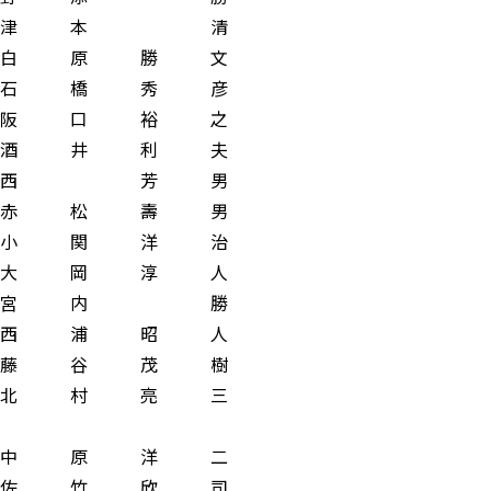
 津 本 清
白 原 勝 文
石 橋 秀 彦
阪 口 裕 之
酒 井 利 夫
西 芳 男
 赤 松 壽 男
関 洋 治
 大 岡 淳 人
宮 内 勝
 西 浦 昭 人
藤 谷 茂 樹
長 北 村 亮 三
 原 洋 二
竹 欣 司