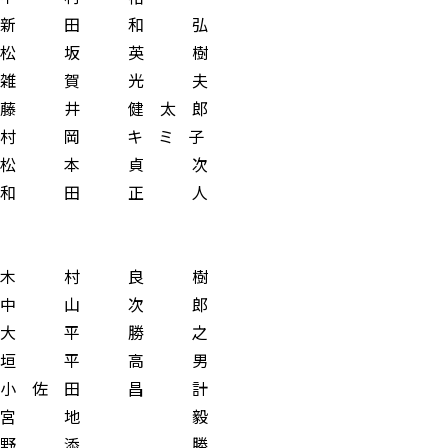
 田 和 弘
 坂 英 樹
 賀 光 夫
井 健 太 郎
岡 キ ミ 子
 本 貞 次
 田 正 人
村 良 樹
山 次 郎
平 勝 之
平 高 男
佐 田 昌 計
宮 地 毅
野 添 勝