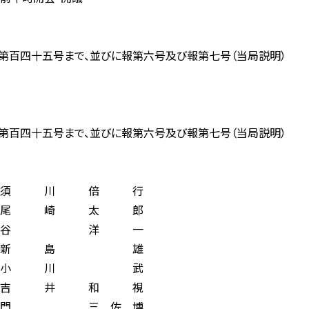
四十五号まで、並びに報第六号及び報第七号（当局説明）
四十五号まで、並びに報第六号及び報第七号（当局説明）
川 倍 行
崎 太 郎
谷 洋 一
新 島 雄
小 川 武
井 和 視
三 佐 博