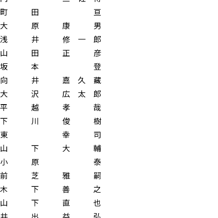
町 田 亘
原 康 男
 修 一 郎
 田 正 彦
坂 本 登
井 嘉 久 藏
沢 広 太 郎
 越 孝 哉
 川 俊 樹
東 幸 司
 下 大 輔
小 原 泰
 芝 雅 嗣
 下 善 之
 下 直 也
 出 益 弘