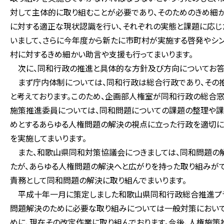
対して主体的に取り組むことが必要であり、そのためのきめ細か
に対する適正な現状認識を行い、それぞれの実態と課題に応じ
いまして、さらに今年度から新たに市町村が実施する啓発やシン
村に対するきめ細かい助言や支援も行ってまいります。
次に、同和行政の推進と具体的な方針及び方向についてお答
まず庁内体制については、同和行政は総合行政であり、その推
と考えております。このため、企画部人権室が同和行政の総合
施策推進委員については、同和問題についての課題の整理や課
めとするあらゆる人権問題の解決の視点に立った行政を適切に
を実施してまいります。
また、和歌山県同和対策協議会につきましては、同和問題の
たが、あらゆる人権問題の解決へと広がりを持った取り組みがで
責務として同和問題の解決に取り組んでまいります。
平成十年一月に策定しました和歌山県同和行政総合推進プラ
問題解決のために必要な取り組みについては一般対策において
めに、現在その改定作業に取り組んでおります。今後、人権施