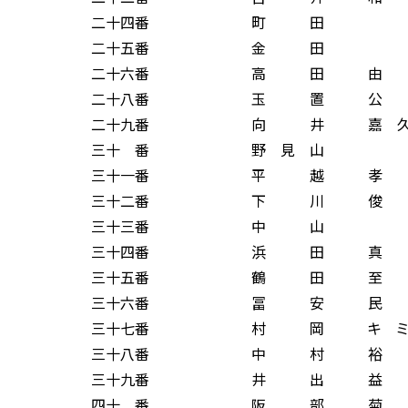
二十四番 町 田 
二十五番 金 田 
二十六番 高 田 由 
二十八番 玉 置 公 
二十九番 向 井 嘉 久
三十 番 野 見 山 
三十一番 平 越 孝 
三十二番 下 川 俊 
三十三番 中 山 
三十四番 浜 田 真 
三十五番 鶴 田 至 
三十六番 冨 安 民 
三十七番 村 岡 キ ミ 
三十八番 中 村 裕 
三十九番 井 出 益 
四十 番 阪 部 菊 