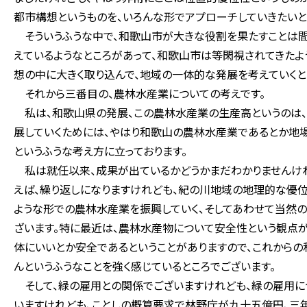
都市構想というものを、いろんな形でアプローチしていきたいと
そういうふうな中で、和歌山市が大きな役割を果たすことは間
えているようなところがあって、和歌山市は等閑視されてきた
想の中に大きく取り込んで、地域の一体的な発展を考えていくと
それから三番目の、農林水産業についての考えです。
私は、和歌山県の発展、この農林水産業の生産高というのは、
展していくためには、やはり和歌山の農林水産業であるとか地
というふうな考え方に立っております。
私は就任以来、成果が出ているかどうかまだわかりませんけれ
えば、繰り返しになりますけれども、紀の川地域の地理的な優
ような形での農林水産業を振興していく、そしてあわせて当然
ざいます。特に最近は、農林水産物について安全性という観点が
体にいいとか安全であるということがありますので、これからの
んというふうなことを強く感じているところでございます。
そして、緑の雇用との関係でございますけれども、緑の雇用に
いますけれども、ことしの概算要求で林野庁が九十五億円、三年