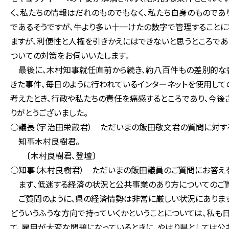
く、私たちの情報はだれのものでもなく、私たち自身のものであ
であるそうですが、牛より多い十一けたの数字で管理することに
ますが、利便性と人権を引きかえにはできないと思うところで
ついての対策をお伺いいたします。
最後に、木村知事就任直前から続き、約八百件もの差別的な
きた事件、毎日のように行われているインターネットを使用して
考えたとき、行政や私たちの責任を痛感するところであり、今後
りがとうございました。
○議長（宇治田栄蔵君） ただいまの飯田敬文君の質問に対す
知事木村良樹君。
〔木村良樹君、登壇〕
○知事（木村良樹君） ただいまの飯田議員のご質問にお答え
まず、低迷する経済の状況と公共事業のあり方についてのご質
ご質問のように、県の経済情勢は非常に厳しい状況にあります
どういうふうな方向で持っていくかということについては、私も
て、雇用が大変な問題になっているときに、やはり県としては