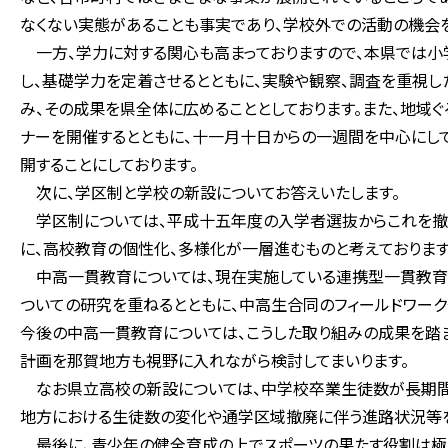
なくない実態があることも事実であり、学校外での活動の機会
一方、学力に対する関心も高まっておりますので、本県では小
し、基礎学力を定着させるとともに、実験や観察、調査を重視し
み、その成果を県全体に広めることとしております。また、地域
ナーを開催するとともに、十一月十日からの一週間を中心にし
開することにしております。
次に、学区制と学校の新設についてお答えいたします。
学区制については、平成十五年度の入学者選抜からこれを撤廃
に、高校教育の個性化、多様化が一層進むものと考えております
中高一貫教育については、現在実施している連携型一貫教育
ついての研究を重ねるとともに、中高生合同のフィールドワー
今後の中高一貫教育については、こうした取り組みの成果を踏
計画を那賀地方も視野に入れながら検討してまいります。
なお県立高校の新設については、中学校卒業生徒数が長期間
地方における生徒数の変化や通学区域撤廃に伴う進路状況等を
最後に、青少年の健全育成の上でスポーツの果たす役割は極