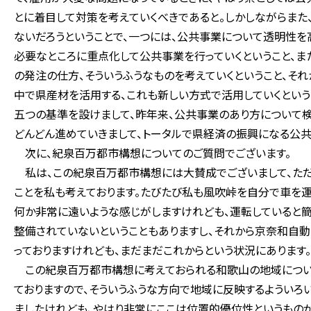
とに着目して対策を考えていくべきであると。しかしながらま
ないだろうということで、一つには、公共事業について透明性を
必要なところに重点化して公共事業を行っていくということ、
の発注の仕方、そういうふうなものを考えていくということ、そ
中で県産材を活用する、これも新しい方式で活用していくという
五つの基準を設けまして、昨年来、公共事業のあり方について検
どんどん進めていきまして、トータルで県経済の振興になる公共
次に、紀泉百万都市構想についてのご質問でございます。
私は、この紀泉百万都市構想には大賛成でございまして、ただ
ことを私も考えております。たびたび私も風吹峠を自分で車を運
何か非常に遠いような感じがしますけれども、運転していると
整備されていないということもありますし、それから京奈和自
っておりますけれども、まだまだこれからという状況にあります。
この紀泉百万都市構想に考えておられる和歌山の地域につい
ておりますので、そういうふうな方向で地域に反映するよういろ
ましたけれども、やはり非常にここは位置的優位性というもの