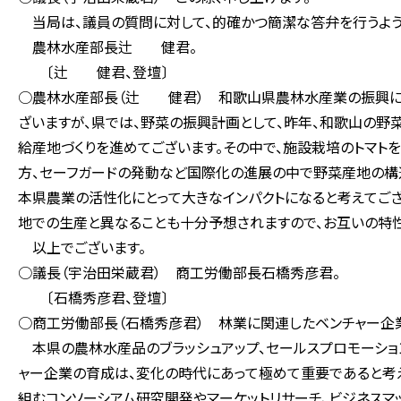
当局は、議員の質問に対して、的確かつ簡潔な答弁を行うよう
農林水産部長辻 健君。
〔辻 健君、登壇〕
○農林水産部長（辻 健君） 和歌山県農林水産業の振興に
ざいますが、県では、野菜の振興計画として、昨年、和歌山の野
給産地づくりを進めてございます。その中で、施設栽培のトマト
方、セーフガードの発動など国際化の進展の中で野菜産地の構
本県農業の活性化にとって大きなインパクトになると考えてご
地での生産と異なることも十分予想されますので、お互いの特性
以上でございます。
○議長（宇治田栄蔵君） 商工労働部長石橋秀彦君。
〔石橋秀彦君、登壇〕
○商工労働部長（石橋秀彦君） 林業に関連したベンチャー企
本県の農林水産品のブラッシュアップ、セールスプロモーショ
ャー企業の育成は、変化の時代にあって極めて重要であると考え
組むコンソーシアム研究開発やマーケットリサーチ、ビジネス