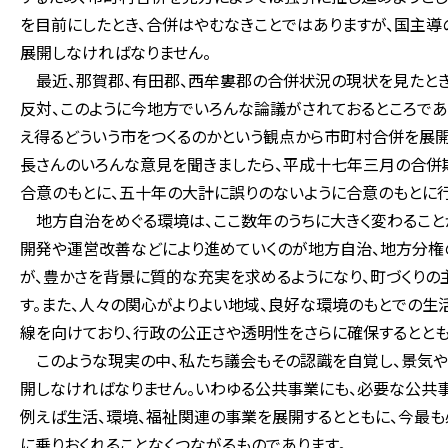
を目前にしたとき、合併はやむなきことではありますが、国主
展開しなければなりません。
最近、那賀郡、有田郡、西牟婁郡の合併状況の現状を見たとき
反対、このように今地方でいろんな論議がされておるところであ
え得るどういう市をつくるのかという観点から市町村合併を展開
長さんのいろんな意見を聞きましたら、平成十七年三月の合併
合意のもとに、五十年の大計に誤りのないように合意のもとに
地方自治をめぐる環境は、ここ数年のうちに大きく変わること
開発や運営改善などにより進めていくのが地方自治、地方分権
が、豊かさを背景に質的な充実を求めるようになり、町づくりの
す。また、人々の関心がよりよい地域、良好な環境のもとでの生
線を向けており、行政の公正さや透明性をさらに確保するととも
このような現実の中、私たち議会もその認識を自覚し、景気や
開しなければなりません。いわゆる公共事業にも、必要な公共
例えば生活、環境、福祉関連の事業を展開するとともに、今最
に乗りおくれることなくつながるものであります。