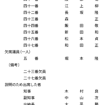
四十一番 江 上 柳 
四十二番 長 坂 隆 
四十三番 森 正 
四十四番 飯 田 敬 
四十五番 新 田 和 
四十六番 松 本 貞 
四十七番 和 田 正 
欠席議員（一人）
五 番 堀 本 隆 
〔備考〕
二十三番欠員
二十七番欠員
説明のため出席した者
知事 木 村 良 
副知事 中 山 次 
出納長 大 平 勝 