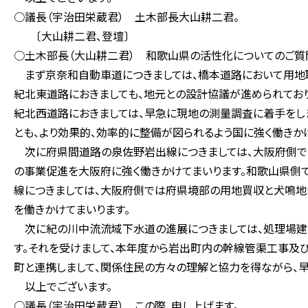
○議長（宇治田栄蔵君） 土木部長大山耕二君。
〔大山耕二君、登壇〕
○土木部長（大山耕二君） 和歌山県の活性化についてのご質
まず京奈和自動車道につきましては、橋本道路において用地取
紀北東道路におきましても、地元との設計協議が進められており
紀北西道路におきましては、早急に現地の測量調査に着手をしま
とも、より効果的、効率的に整備が図られるよう国に強く働きか
次に府県間道路の泉佐野岩出線につきましては、大阪府側では
の事業促進を大阪府に強く働きかけてまいります。和歌山県側
線につきましては、大阪府側では府県境部の用地買収と犬鳴地
を働きかけてまいります。
次に紀の川中流流域下水道の進展につきましては、処理場建
す。それを受けまして、本年度から岩出町内の幹線管渠工事及
町と連携しまして、関係住民の方々の理解と協力を得ながら、
以上でございます。
○議長（宇治田栄蔵君） この際、申し上げます。