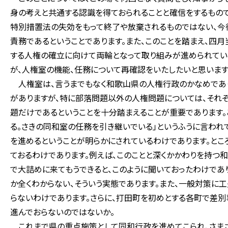
身の考えと共通する認識を得ておられることと確信をするもので
特別措置法の失効をもって終了や放棄されるものではない、今
責務であるということであります。また、このことを踏まえ、四
する人権の確立に向けて両輪となって取り組みが進められてい
が、人権室の機能、任務について再確認をいたしたいと思います
人権室は、言うまでもなく和歌山県の人権行政のかなめであり
がありますが、特に部落問題以外の人権問題については、それ
題だけであるということを十分踏まえることが重要であります
る。さきの同和室の任務を引き継いでいる」というふうに言われ
を進めるということが明らかにされているわけであります。とこ
ておるわけであります。例えば、このことと深くかかわりを持つ
で大詰めに来てもうできると、このように聞いておったわけであ
か全くわからない、そういう実態であります。また、一般対策に
らないわけであります。さらに、打田町を初めとする各町で差
進んでおらないのではないか。
これまで県の重点施策として同和行政を進めてこられ、さまざ