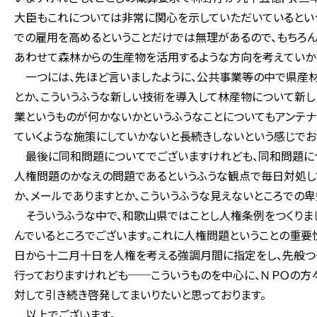
大臣もこれについては非常に関心を示していただいているとい
での雇用を高めるということだけでは無理があるので、もちろん
あわせて森林からの生産物を活用するような方向を考えていか
一つには、先ほど言いましたように、公共事業等の中で県産材を
とか、こういうふうな新しい技術を導入して林産物について新し
業というものが何かないかというふうなことについてもアンテナ
ていくような施策にしていかないと長続きしないという感じでお
最後に同和問題についてでございますけれども、同和問題につ
人権問題のかなえの問題であるというふうな観点で毎日対処して
か、メールでありますとか、こういうふうな見えないところでの
そういうふうな中で、和歌山県ではことし人権条例をつくりま
んでいるところでございます。これに人権問題ということの重要
日から十二月十日を人権を考える強調月間に指定をし、先般つ
行っておりますけれども──こういうものを中心に、ＮＰＯの方
対して引き続き啓発してまいりたいと思っております。
以上でございます。