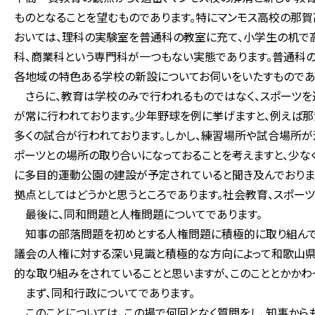
ものとなることを望むものであります。特にマンモス高校の那
おいては、理科の実験室を普通科の教室に充て、小学生の机で
科、商業科という専門科が一つもない実態であります。普通科
各地域の特色ある学校の新設についてお伺いをいたすものであ
さらに、教育は学校のみで行われるものではなく、スポーツを
が常に行われております。少年野球を例に挙げますと、例えば
多くの試合が行われております。しかし、練習場所や試合場所が
ポーツとの場所の取り合いになっておることを考えますと、少
に多目的運動公園の建設が予定されていると聞き及んでおりま
拠点としてはどうかと思うところであります。社会教育、スポー
最後に、同和問題と人権問題についてであります。
知事の部落問題を初めとする人権問題に積極的に取り組んで
議会の人権に対する深い見識と積極的な方向によって和歌山県
的な取り組みをされていることと思いますが、このこととかかわ
まず、同和行政についてであります。
このことについては、この場で何回となく質問をし、知事から