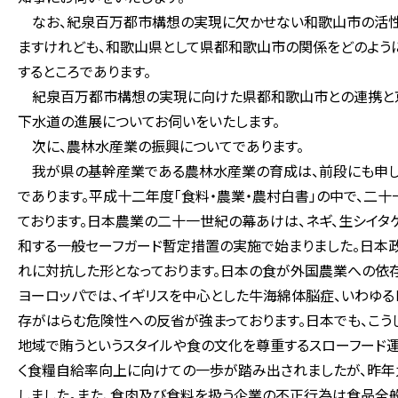
なお、紀泉百万都市構想の実現に欠かせない和歌山市の活性
ますけれども、和歌山県として県都和歌山市の関係をどのよう
するところであります。
紀泉百万都市構想の実現に向けた県都和歌山市との連携と
下水道の進展についてお伺いをいたします。
次に、農林水産業の振興についてであります。
我が県の基幹産業である農林水産業の育成は、前段にも申し
であります。平成十二年度「食料・農業・農村白書」の中で、二
ております。日本農業の二十一世紀の幕あけは、ネギ、生シイ
和する一般セーフガード暫定措置の実施で始まりました。日本
れに対抗した形となっております。日本の食が外国農業への依
ヨーロッパでは、イギリスを中心とした牛海綿体脳症、いわゆる
存がはらむ危険性への反省が強まっております。日本でも、こ
地域で賄うというスタイルや食の文化を尊重するスローフード
く食糧自給率向上に向けての一歩が踏み出されましたが、昨年
しました。また、食肉及び食料を扱う企業の不正行為は食品全