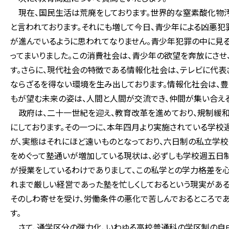
現在、国民生活は荒廃をしております。世界的な窒素酸化物汚
と言われております。それにも増して今日、青少年による凶悪
が進んでいるように思われてなりません。青少年犯罪の中に見
ってまいりました。この消費社会は、青少年の欲望を奔放にさせ
す。さらに、現代社会の特徴である情報化社会は、テレビに代
ならざるを得ない環境を生み出しております。情報化社会は、豊
もが望む未来の姿は、人間と人間が交流でき、仲間が集い合え
政府は、二十一世紀を迎え、教育改革を進めており、規制緩和
にしております。その一つに、本年四月より実施されている学校
が、実態はそれにほど遠いものとなっており、六日制の私立学
をめぐって塾通いが増加している現状は、必ずしも学校週五日制
が授業をしているわけでありまして、この私学との学力格差を心
れまで厳しい経営であった塾を忙しくしておるという現実がある
そのしわ寄せを受け、労働条件の悪化で苦しんでおるところで
す。
さて、通学区分の弾力化、いわゆる高校普通科の学区制の自