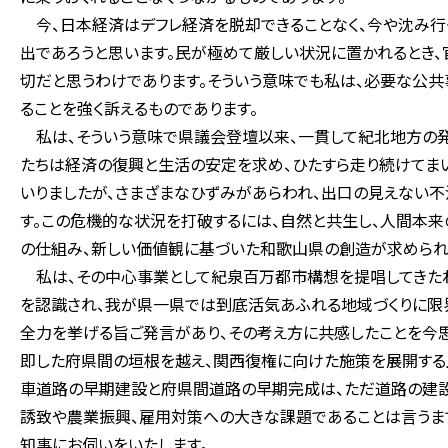
今、日本経済はデフレ経済を脱却できることなく、今や沈み行
出であろうと思います。民が極めて厳しい状況に置かれるとき、
切だと思うわけであります。そういう意味でも私は、必要な公
ることを強く訴えるものであります。
私は、そういう意味で県議会登壇以来、一貫して紀北地方の発
たちは経済の復興と生活の安定を求め、ひたすら走り続けてまい
いりましたが、さまざまなひずみがあらわれ、出口の見えない不
す。この危機的な状況を打破するには、自然と共生し、人間本来
の仕組み、新しい価値観に基づいた和歌山県の創造が求められ
私は、その中心事業として紀泉百万都市構想を提唱してきたわ
を認識され、我が県一県では到底活気あふれる地域づくりに限
全力を挙げる旨ご発言があり、その考え方に共感したことを今思
即した府県間の垣根を越え、関西復権に向けた施策を展開する
車道路の早期建設と府県間道路の早期完成は、ただ道路の建設
誘致や農業振興、雇用対策への大きな課題であることは言うま
知事にお伺いをいたします。