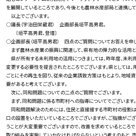
を展開しているところであり、今後とも農林水産部局と連携して
以上でございます。
○議長（宇治田栄蔵君） 企画部長垣平高男君。
〔垣平高男君、登壇〕
○企画部長（垣平高男君） 四点のご質問についてお答えを申
まず農林水産業の振興に関連して、県有地の弾力的な活用と
県が所有する未利用地の活用につきましては、昨年度、未利
変更する必要性を提言されたところでございます。県としては、
ごとにその再生を図り、従来の企業誘致方策はもとより、地域
要があると考えてございます。
次に、同和問題についての二点のご質問でございます。
まず、同和問題に係る市町村への指導についてでございます。
同和問題解決のためには、住民と直接接する市町村の役割は
口の設置をいただいているところでございますが、ご指摘がござ
うことが大変重要でございますので、改善を求めているところで
取り組みを実施していかなければならないという考えのもと、