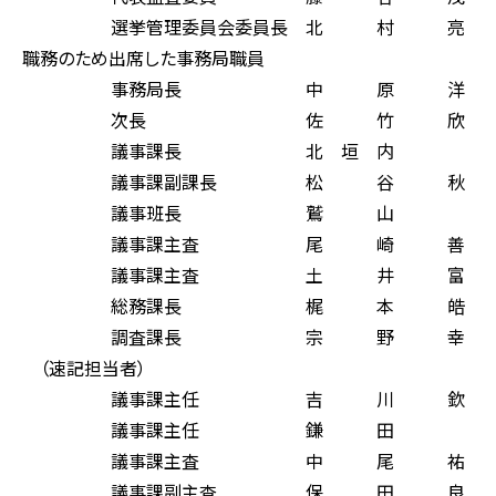
選挙管理委員会委員長 北 村 亮
職務のため出席した事務局職員
事務局長 中 原 洋 
次長 佐 竹 欣 
議事課長 北 垣 内 
議事課副課長 松 谷 秋
議事班長 鷲 山 
議事課主査 尾 崎 善
議事課主査 土 井 富
総務課長 梶 本 皓 
調査課長 宗 野 幸 
（速記担当者）
議事課主任 吉 川 欽
議事課主任 鎌 田 
議事課主査 中 尾 祐
議事課副主査 保 田 良