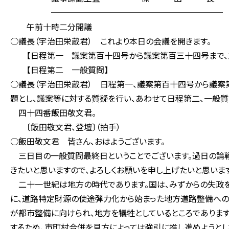
─────────────────────
午前十時二分開議
○議長（宇治田栄蔵君） これより本日の会議を開きます。
【日程第一 議案第百十四号から議案第百三十四号まで、並
【日程第二 一般質問】
○議長（宇治田栄蔵君） 日程第一、議案第百十四号から議案
題とし、議案等に対する質疑を行い、あわせて日程第二、一般質
四十四番飯田敬文君。
〔飯田敬文君、登壇〕（拍手）
○飯田敬文君 皆さん、おはようございます。
三日目の一般質問最終日ということでございます。過日の論戦
きたいと思いますので、よろしくお願いを申し上げたいと思いま
二十一世紀は地方の時代であります。国は、みずからの失政を
に、道路特定財源の使途弾力化から始まった地方道路整備への
が都市整備に向けられ、地方を犠牲としているところでありま
するため、市町村合併を見方によっては強引に推し進めようとし