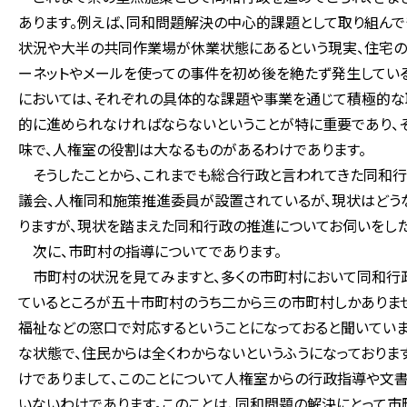
あります。例えば、同和問題解決の中心的課題として取り組ん
状況や大半の共同作業場が休業状態にあるという現実、住宅の
ーネットやメールを使っての事件を初め後を絶たず発生している
においては、それぞれの具体的な課題や事業を通じて積極的な
的に進められなければならないということが特に重要であり、
味で、人権室の役割は大なるものがあるわけであります。
そうしたことから、これまでも総合行政と言われてきた同和行
議会、人権同和施策推進委員が設置されているが、現状はどう
りますが、現状を踏まえた同和行政の推進についてお伺いをした
次に、市町村の指導についてであります。
市町村の状況を見てみますと、多くの市町村において同和行政
ているところが五十市町村のうち二から三の市町村しかありま
福祉などの窓口で対応するということになっておると聞いていま
な状態で、住民からは全くわからないというふうになっておりま
けでありまして、このことについて人権室からの行政指導や文
いないわけであります。このことは、同和問題の解決にとって