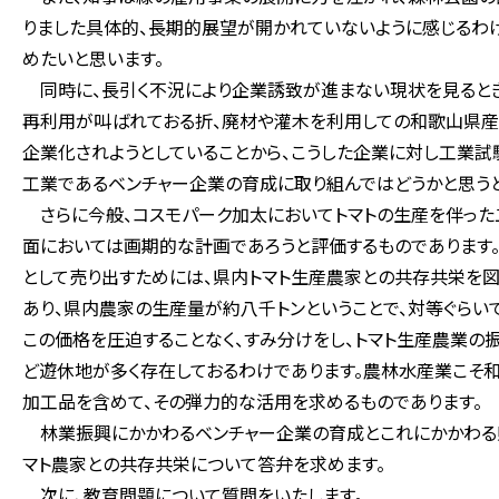
りました具体的、長期的展望が開かれていないように感じるわ
めたいと思います。
同時に、長引く不況により企業誘致が進まない現状を見るとき
再利用が叫ばれておる折、廃材や灌木を利用しての和歌山県産
企業化されようとしていることから、こうした企業に対し工業
工業であるベンチャー企業の育成に取り組んではどうかと思うと
さらに今般、コスモパーク加太においてトマトの生産を伴った
面においては画期的な計画であろうと評価するものであります
として売り出すためには、県内トマト生産農家との共存共栄を図
あり、県内農家の生産量が約八千トンということで、対等ぐらい
この価格を圧迫することなく、すみ分けをし、トマト生産農業の
ど遊休地が多く存在しておるわけであります。農林水産業こそ和
加工品を含めて、その弾力的な活用を求めるものであります。
林業振興にかかわるベンチャー企業の育成とこれにかかわる
マト農家との共存共栄について答弁を求めます。
次に、教育問題について質問をいたします。