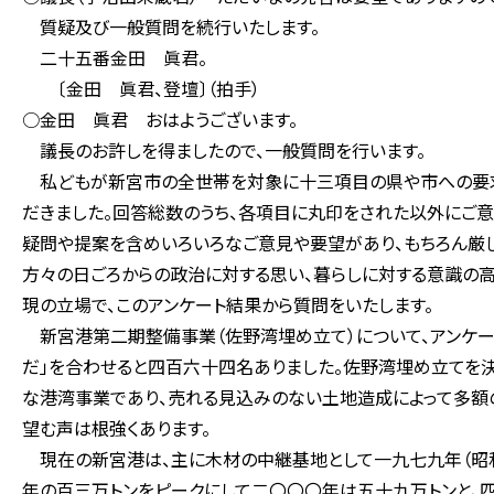
質疑及び一般質問を続行いたします。
二十五番金田 眞君。
〔金田 眞君、登壇〕（拍手）
○金田 眞君 おはようございます。
議長のお許しを得ましたので、一般質問を行います。
私どもが新宮市の全世帯を対象に十三項目の県や市への要求
だきました。回答総数のうち、各項目に丸印をされた以外にご
疑問や提案を含めいろいろなご意見や要望があり、もちろん厳
方々の日ごろからの政治に対する思い、暮らしに対する意識の高
現の立場で、このアンケート結果から質問をいたします。
新宮港第二期整備事業（佐野湾埋め立て）について、アンケートで
だ」を合わせると四百六十四名ありました。佐野湾埋め立てを
な港湾事業であり、売れる見込みのない土地造成によって多額
望む声は根強くあります。
現在の新宮港は、主に木材の中継基地として一九七九年（昭和
年の百三万トンをピークにして二〇〇〇年は五十九万トンと、