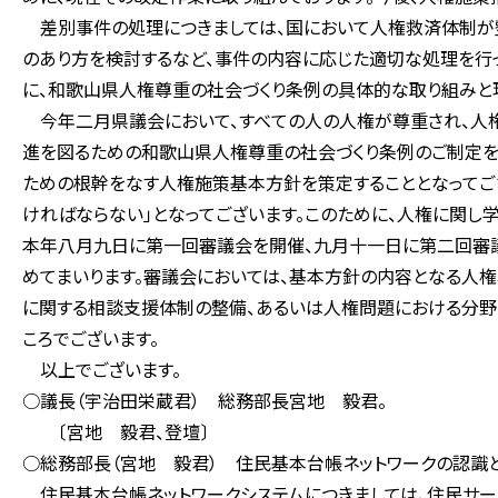
差別事件の処理につきましては、国において人権救済体制が整
のあり方を検討するなど、事件の内容
に、和歌山県人権尊重の社会づくり条例の具体的な取り組みと
今年二月県議会において、すべての人の人権が尊重され、人
進を図るための和歌山県人権尊重の社会づくり条例のご制定を
ための根幹をなす人権施策基本方針を策定することとなってご
ければならない」となってございます。このために、人権に関
本年八月九日に第一回審議会を開催、九月十一日に第二回審議
めてまいります。審議会においては、基本方針の内容となる人
に関する相談支援体制の整備、あるいは人権問題における分野
ころでございます。
以上でございます。
○議長（宇治田栄蔵君） 総務部長宮地 毅君。
〔宮地 毅君、登壇〕
○総務部長（宮地 毅君） 住民基本台帳ネットワークの認識
住民基本台帳ネットワークシステムにつきましては、住民サー