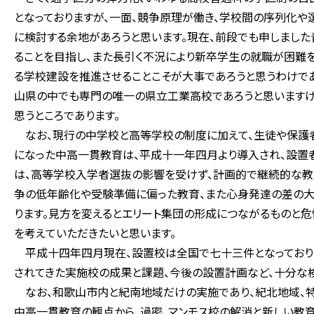
となっておりますが、一面、競争原理が働き、学校間の序列化
に検討する余地があろうと思います。現在、前段でも申しまし
ることを目指し、また長引く不況により新卒学生の就職が困難
る学校建設を推進させることこそが大事であろうと思うわけで
山県の中でも専門の唯一の県立工業高校であろうと思いますけ
思うところであります。
なお、現行の中学校と高等学校の制度に加えて、生徒や保護
になった中高一貫教育は、平成十一年四月より導入され、設置
は、高等学校入学者選抜の影響を受けず、計画的で継続的な教
争の低年齢化や受験準備に偏った教育、また心身発達の差の大
ります。見方を変えるとエリート集団の形成につながるものと
を考えていただきたいと思います。
平成十四年四月現在、設置校は全国で七十三件となっており、
されてきた実施校の成果と課題、今後の設置計画など、十分な
なお、和歌山市内と紀南地域だけの実施であり、紀北地域、特
中高一貫教育の観点から、過密、マンモス校の解消と新しい教