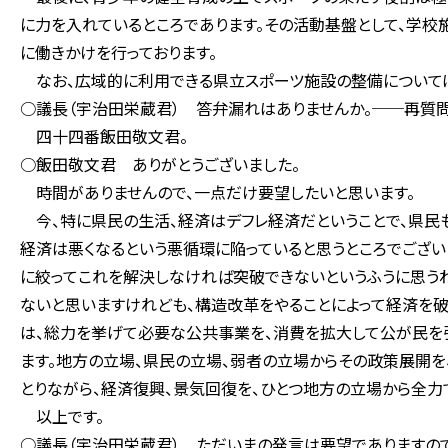
に力を入れているところであります。その活動基盤として、学
に働きかけを行っております。
なお、広域的に利用できる県立スポーツ施設の整備については
○議長（宇治田栄蔵君） 答弁漏れはありませんか。──再質問
四十四番飯田敬文君。
○飯田敬文君 ありがとうございました。
時間がありませんので、一点だけ要望したいと思います。
今、特に県民の生活、経済はデフレ経済だということで、県民
経済は悪くなるという悪循環に陥っていると思うところでござい
に絞ってこれを解決しなければ突破できないというふうに思う
ないと思いますけれども、構造改革をやることによって経済を破
は、総力を挙げて必要な公共事業を、消費を拡大して公が民を
ます。地方の立場、県民の立場、弱者の立場からその政策展開を
とりながら、経済復興、景気回復を、ひとつ地方の立場から全力
以上です。
○議長（宇治田栄蔵君） ただいまの発言は要望でありますの