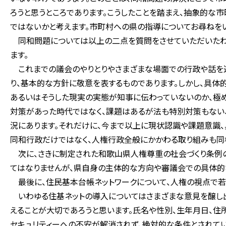
ろうと思うところであります。こうしたことを踏まえ、抽象的な
ではないかと考えます。市町村への県の指導についてお尋ねをい
同和問題については以上の二点を質問をさせていただいたわ
ます。
これまでの議会のやりとりやさまざまな場面での行政や話を
り、基本的な方針に敬意を表するものであります。しかし、具体
あるいはそうした現実の実態が知事に伝わっていないのか、極め
対策があった時代ではなく、課題はあるが法も特別対策もない
況にあります。それだけに、今まで以上に現状認識や課題意識、
同和行政だけではなく、人権行政全般にかかわる取り組みも同様
次に、さきに制定された和歌山県人権尊重の社会づくり条例の
てはなりませんが、県自身の主体的な方向や審議会での具体的
最後に、住民基本台帳ネットワークについて、人権の視点で若
いわゆる住基ネットの導入についてはさまざまな意見を醸し出
えることが大切であろうと思います。氏名や性別、生年月日、住
セキュリティーへの不安が解消されず、絶対的な条件とされて