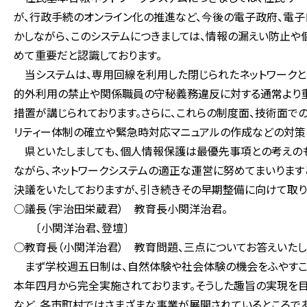
が、行政手続のオンライン化の推進など、今後の電子政府、電
かしながら、このシステムにつきましては、情報の漏えい防止
めて重要だと認識しております。
当システムは、専用回線を利用した閉じられたネットワークと
的外利用の禁止や関係職員の守秘義務違反に対する通常より
措置が講じられております。さらに、これらの制度面、技術面で
リティー体制の確立や緊急時対応マニュアルの作成などの対策
県といたしましても、個人情報保護は最優先事項との考えのも
ながら、ネットワークシステムの適正な運営に努めてまいりま
決議をいたしておりますが、引き続きその早期整備に向けて取り
○議長（宇治田栄蔵君） 教育長小関洋治君。
〔小関洋治君、登壇〕
○教育長（小関洋治君） 教育問題、三点についてお答えいたし
まず学校週五日制は、自然体験や社会体験の機会をふやすこと
本年四月から完全実施されております。そうした趣旨の実現を
など、各市町村ではさまざまな事業が展開されているところであ