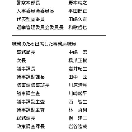
警察本部長 野本靖之
人事委員会委員長 平田健正
代表監査委員 田嶋久嗣
選挙管理委員会委員長 和歌哲也
────────────────────
職務のため出席した事務局職員
事務局長 中嶋 宏
次長 橋爪正樹
議事課長 岩井紀生
議事課副課長 田中 匠
議事課議事班長 川原清晃
議事課主査 川崎競平
議事課副主査 西 智生
議事課副主査 林 貞男
総務課長 榊 建二
政策調査課長 岩谷隆哉