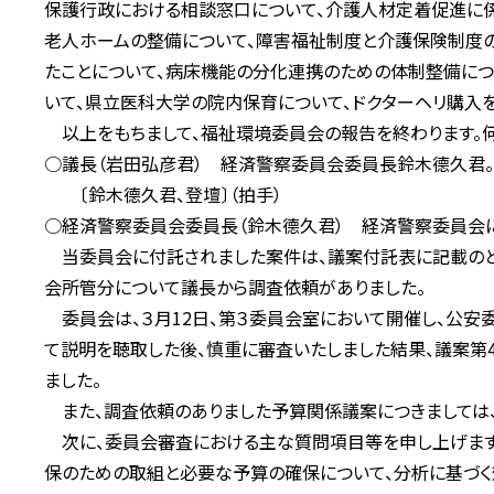
保護行政における相談窓口について、介護人材定着促進に
老人ホームの整備について、障害福祉制度と介護保険制度
たことについて、病床機能の分化連携のための体制整備につ
いて、県立医科大学の院内保育について、ドクターヘリ購入
以上をもちまして、福祉環境委員会の報告を終わります。何
○議長（岩田弘彦君） 経済警察委員会委員長鈴木德久君。
〔鈴木德久君、登壇〕（拍手）
○経済警察委員会委員長（鈴木德久君） 経済警察委員会に
当委員会に付託されました案件は、議案付託表に記載のとお
会所管分について議長から調査依頼がありました。
委員会は、３月12日、第３委員会室において開催し、公安
て説明を聴取した後、慎重に審査いたしました結果、議案第4
ました。
また、調査依頼のありました予算関係議案につきましては、
次に、委員会審査における主な質問項目等を申し上げます
保のための取組と必要な予算の確保について、分析に基づ