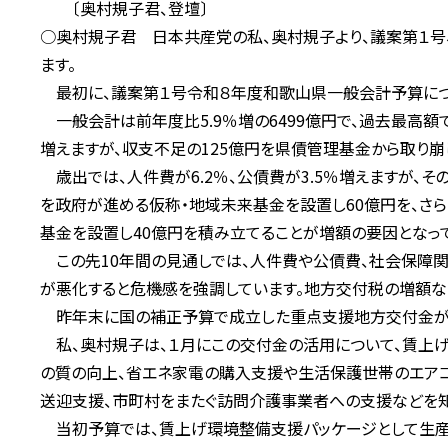
〔奥村規子君、登壇〕
○奥村規子君 日本共産党の私、奥村規子より、議案第１号、第
ます。
最初に、議案第１号令和８年度和歌山県一般会計予算につ
一般会計は前年度比5.9％増の6499億円で、過去最高額
増えますが、収支不足の125億円を県債管理基金から取り崩
歳出では、人件費が6.2％、公債費が3.5％増えますが、そ
を政府が進める仮称・地域未来基金を設置し60億円を、さ
基金を設置し40億円を積み立てることが増額の要因となって
この先10年間の見通しでは、人件費や公債費、社会保障関
が悪化すると危機感を強調しています。地方交付税の増額な
昨年末に国の補正予算で成立した重点支援地方交付金が和
私、奥村規子は、１月にこの交付金の活用について、賃上げ
の質の向上、省エネ家電の購入支援や生活保護世帯のエア
送迎支援、市町村をまたぐ訪問介護事業者への支援などを知
当初予算では、賃上げ環境整備支援パッケージとして生産