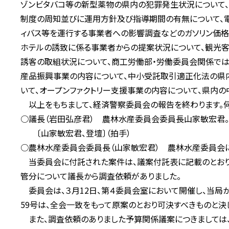
ゾンビタバコ等の新型薬物の県内の犯罪発生状況について
制度の周知並びに運用方針及び指導期間の有無について、電
ィバス等を運行する事業者への影響調査などのガソリン価格
ホテルの誘致に係る事業者からの提案状況について、観光客
誘客の取組状況について、商工労働部・労働委員会関係では
産品振興事業の内容について、中小受託取引適正化法の県
いて、オープンファクトリー支援事業の内容について、県内の
以上をもちまして、経済警察委員会の報告を終わります。何
○議長（岩田弘彦君） 農林水産委員会委員長山家敏宏君。
〔山家敏宏君、登壇〕（拍手）
○農林水産委員会委員長（山家敏宏君） 農林水産委員会に
当委員会に付託された案件は、議案付託表に記載のとおり、
管分について議長から調査依頼がありました。
委員会は、３月12日、第４委員会室において開催し、当局
59号は、全会一致をもって原案のとおり可決すべきものと決
また、調査依頼のありました予算関係議案につきましては、