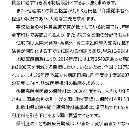
賃金に必ず行き渡る制度設計とするよう強く求めます。
また、他産業との賃金格差が月8.3万円低い介護従事者へ
程遠い状況であり、大幅な拡充を求めます。
学校給食の材料費高騰で質が低下している問題では、市町
全市町村で実施されるよう、また、病院など他の分野でも活
住宅向け太陽光発電・蓄電池・省エネ設備導入支援は拡充
猛暑が深刻化する下で命に関わる問題であり、早急に検討す
地域医療構想により、2014年度には１万2540床あった病
約3000床を削減する目標に届いていないため、全国で1
れています。26年度予算でも病床再編に昨年度比１億660
の充実に向け、地域医療構想の撤廃を求めます。
後期高齢者医療の保険料は、2026年度から１人当たり年
ともに、国庫負担の引上げを国に強く要望し、保険料を引き
和歌山県の第９期介護保険料基準額は、県平均で月6539
利用料を引き下げるよう国に要望すべきです。
県制度のこども医療費助成は、いまだに就学前までとなっ