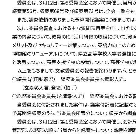
委員会は、３月12日、第６委員会室において開催し、当局
議案第56号、議案第68号及び議案第73号は、全会一致を
また、調査依頼のありました予算関係議案につきましては、
次に、委員会審査における主な質問項目等を申し上げますと、
業の内容について、教員のICT活用研修の取組について、教
メリット及びセキュリティー対策について、英語力向上のた
博物館のリニューアルについて、県立高等学校入学者選抜
と活用について、高等支援学校の設置について、高等学校の
以上をもちまして、文教委員会の報告を終わります。何とぞ
○議長（岩田弘彦君） 総務委員会委員長玄素彰人君。
〔玄素彰人君、登壇〕（拍手）
○総務委員会委員長（玄素彰人君） 総務委員会における審
当委員会に付託されました案件は、議案付託表に記載のとお
予算関係議案のうち、当委員会所管分について議長から調査
委員会は、３月12日、第１委員会室において開催し、会計局
管理部、総務部の順に当局から付託案件について説明を聴取