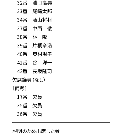
32番 浦口高典
33番 尾﨑太郎
34番 藤山将材
37番 中西 徹
38番 林 隆一
39番 片桐章浩
40番 奥村規子
41番 谷 洋一
42番 長坂隆司
欠席議員（なし）
〔備考〕
17番 欠員
35番 欠員
36番 欠員
────────────────────
説明のため出席した者