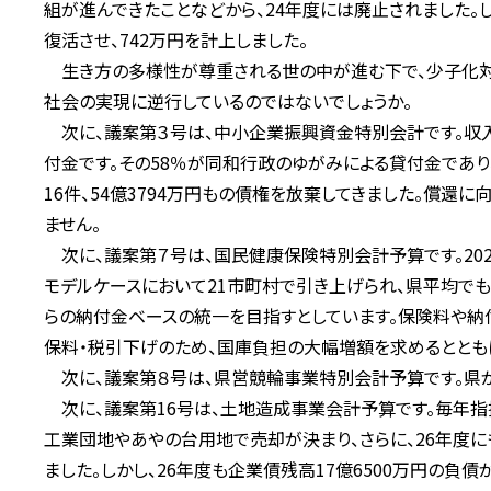
組が進んできたことなどから、24年度には廃止されました。
復活させ、742万円を計上しました。
生き方の多様性が尊重される世の中が進む下で、少子化対
社会の実現に逆行しているのではないでしょうか。
次に、議案第３号は、中小企業振興資金特別会計です。収入未
付金です。その58％が同和行政のゆがみによる貸付金であり、
16件、54億3794万円もの債権を放棄してきました。償還
ません。
次に、議案第７号は、国民健康保険特別会計予算です。202
モデルケースにおいて21市町村で引き上げられ、県平均でも
らの納付金ベースの統一を目指すとしています。保険料や納
保料・税引下げのため、国庫負担の大幅増額を求めるとともに
次に、議案第８号は、県営競輪事業特別会計予算です。県が
次に、議案第16号は、土地造成事業会計予算です。毎年指摘
工業団地やあやの台用地で売却が決まり、さらに、26年度
ました。しかし、26年度も企業債残高17億6500万円の負