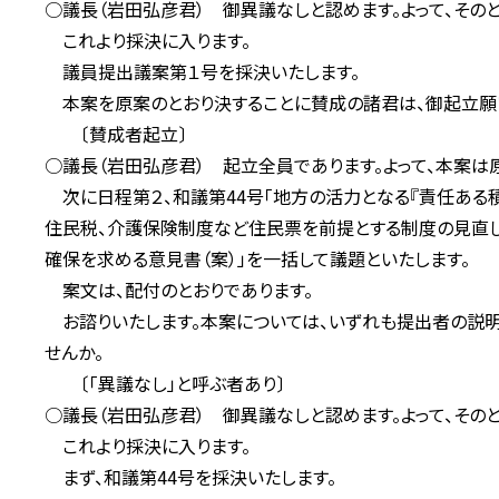
○議長（岩田弘彦君） 御異議なしと認めます。よって、その
これより採決に入ります。
議員提出議案第１号を採決いたします。
本案を原案のとおり決することに賛成の諸君は、御起立願
〔賛成者起立〕
○議長（岩田弘彦君） 起立全員であります。よって、本案は
次に日程第２、和議第44号「地方の活力となる『責任ある積
住民税、介護保険制度など住民票を前提とする制度の見直し
確保を求める意見書（案）」を一括して議題といたします。
案文は、配付のとおりであります。
お諮りいたします。本案については、いずれも提出者の説明
せんか。
〔「異議なし」と呼ぶ者あり〕
○議長（岩田弘彦君） 御異議なしと認めます。よって、その
これより採決に入ります。
まず、和議第44号を採決いたします。