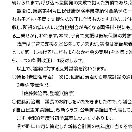
続けられます。呼び込み型開発の失敗で抱えた負債であり、
最後に、議案第44号国民健康保険事業費納付金条例の一
れも子ども・子育て支援法の改正に伴うものです。国のこど
収し、所得の低い人ほど負担割合が高くなる国保料・税にも
る上乗せが行われます。本来、子育て支援は医療保険の対象
政府は子育て支援などと称していますが、実際は高額療養
として第一に掲げる「こどもまんなか社会の実現」を本気で
ら、二つの条例改正には反対します。
以上で、議案に対する反対討論を終わります。
○議長（岩田弘彦君） 次に、佐藤武治君から賛成討論の通
３番佐藤武治君。
〔佐藤武治君、登壇〕（拍手）
○佐藤武治君 議長のお許しをいただきましたので、今議
す自由民主党県議団、改新クラブ、公明党県議団を代表して
まず、令和８年度当初予算案についてであります。
県が昨年12月に策定した新総合計画の初年度に当たる令