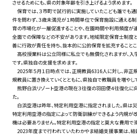
させるためにも、県の対象年齢を引き上げるよう求めます。
保育では、３市町で試行的に実施していたこども誰でも通
件を問わず、３歳未満児が１時間単位で保育施設に通える制
育の市場化が一層促進することや、在園時間や利用頻度が
全面での保障などの不安があります。地域限定保育士制度
善に行政が責任を持ち、抜本的に公的保育を拡充することこ
高校授業料は公立同様に私立でも無償化されますが、入学
です。県独自の支援を求めます。
2025年５月１日時点では、正規教員6316人に対し、非正
規教員に置き換えていくとともに、県独自で教職員を増やし
熊野白浜リゾート空港の現在３往復の羽田便４往復化に向け
た。
白浜空港は昨年、特定利用空港に指定されました。県は災
特定利用空港の指定によって防衛訓練ができるよう内規が改
機は必要ありません。特定利用空港の指定と莫大な費用で
2023年度まで行われていたわかやま結婚支援事業は、