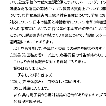
いて、公立学校体育館の空調設備について、ネーミングライ
可能な財政運営の実現について、教育の質向上について、和
ついて、農作物鳥獣害防止総合対策事業について、学校にお
対応について、日本の建国と神話教育について、令和８年度
がん対策施策について、新宮保健所串本支所の統合について
について、脱炭素先行地域づくり事業について、内閣府スタ
諸問題についてであります。
以上をもちまして、予算特別委員会の報告を終わります。何
○議長（岩田弘彦君） 以上で、各委員長の報告が終わりま
これより委員長報告に対する質疑に入ります。
質疑はありませんか。
〔「なし」と呼ぶ者あり〕
○議長（岩田弘彦君） 質疑なしと認めます。
次に、討論に入ります。
まず、奥村規子君から反対討論の通告がありますので、許可
40番奥村規子君。