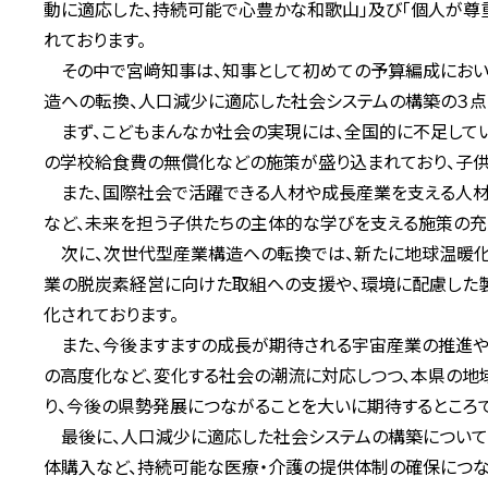
動に適応した、持続可能で心豊かな和歌山」及び「個人が尊
れております。
その中で宮﨑知事は、知事として初めての予算編成におい
造への転換、人口減少に適応した社会システムの構築の３点
まず、こどもまんなか社会の実現には、全国的に不足して
の学校給食費の無償化などの施策が盛り込まれており、子供
また、国際社会で活躍できる人材や成長産業を支える人材
など、未来を担う子供たちの主体的な学びを支える施策の充
次に、次世代型産業構造への転換では、新たに地球温暖化
業の脱炭素経営に向けた取組への支援や、環境に配慮した
化されております。
また、今後ますますの成長が期待される宇宙産業の推進や
の高度化など、変化する社会の潮流に対応しつつ、本県の
り、今後の県勢発展につながることを大いに期待するところで
最後に、人口減少に適応した社会システムの構築について
体購入など、持続可能な医療・介護の提供体制の確保につ