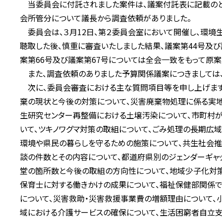
当委員会に付託されました案件は、議案付託表に記載のとお
会所管分について議長から調査依頼がありました。
委員会は、３月12日、第２委員会室において開催し、環境
聴取した後、慎重に審査いたしました結果、議案第44号及び
案第66号及び議案第67号については全会一致をもって原案
また、調査依頼のありました予算関係議案につきましては、
次に、委員会審査における主な質問項目等を申し上げます
棄の現状と今後の対策について、災害廃棄物処理に係る実地
生研究センター再整備における土壌汚染について、市町村
いて、ツキノワグマ対策の取組について、ごみ処理の長期広域
環境や県民の暮らしを守るための施策について、共生社会推
談の件数とその内容について、都道府県別のジェンダーギャ
堂の箇所数と今後の取組の方向性について、地域少子化対
保育士に対する働きかけの成果について、福祉保健部関係
について、災害救助・災害救援事業費の増額理由について
域における介護サービスの確保について、生活困窮者自立支