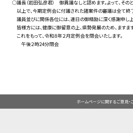
○議長（岩田弘彦君） 御異議なしと認めます。よって、その
以上で、今期定例会に付議された諸案件の審議は全て終了
議員並びに関係各位には、連日の御精励に深く感謝申し上
皆様方には、健康に御留意の上、県勢発展のため、ますます
これをもって、令和８年２月定例会を閉会いたします。
午後２時24分閉会
ホームページに関するご意見・