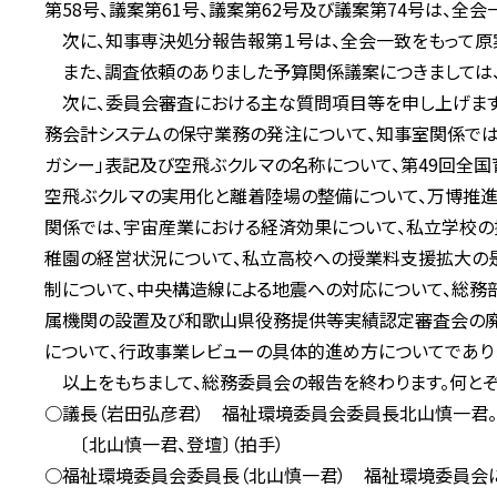
第58号、議案第61号、議案第62号及び議案第74号は、全
次に、知事専決処分報告報第１号は、全会一致をもって原案
また、調査依頼のありました予算関係議案につきましては、
次に、委員会審査における主な質問項目等を申し上げます
務会計システムの保守業務の発注について、知事室関係では
ガシー」表記及び空飛ぶクルマの名称について、第49回全
空飛ぶクルマの実用化と離着陸場の整備について、万博推進
関係では、宇宙産業における経済効果について、私立学校
稚園の経営状況について、私立高校への授業料支援拡大の
制について、中央構造線による地震への対応について、総務
属機関の設置及び和歌山県役務提供等実績認定審査会の廃
について、行政事業レビューの具体的進め方についてであり
以上をもちまして、総務委員会の報告を終わります。何とぞ
○議長（岩田弘彦君） 福祉環境委員会委員長北山慎一君。
〔北山慎一君、登壇〕（拍手）
○福祉環境委員会委員長（北山慎一君） 福祉環境委員会に