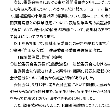
次に、委員会審査における主な質問項目等を申し上げます
した今後の取組について、わかやま紀州館のリニューアル後
て、圃場整備の来年度以降の展開について、龍神コッコの今
田箕島漁協との操業協定について、表層型浮魚礁の設置計
状況について、紀州材の輸出の取組について、紀州材のア
て替えについてであります。
以上をもちまして、農林水産委員会の報告を終わります。何
○議長（岩田弘彦君） 建設委員会委員長佐藤武治君。
〔佐藤武治君、登壇〕（拍手）
○建設委員会委員長（佐藤武治君） 建設委員会における審
当委員会に付託されました案件は、議案付託表に記載のとお
会所管分について議長から調査依頼がありました。
委員会は、３月12日、第５委員会室において開催し、当局
47号から議案第49号まで、議案第59号、議案第63号から
をもって原案のとおり可決すべきものと決しました。
また、調査依頼のありました予算関係議案につきましては、