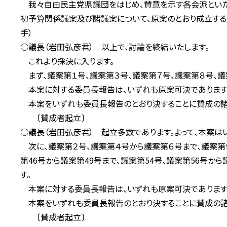
我々自由民主党県議団をはじめ、賛意を示す各会派といた
初予算関係議案及び諸議案について、原案のとおり成立する
手）
○議長（岩田弘彦君） 以上で、討論を終結いたします。
これより採決に入ります。
まず、議案第１号、議案第３号、議案第７号、議案第８号、議
本案に対する委員長報告は、いずれも原案可決であります
本案をいずれも委員長報告のとおり決することに賛成の諸
〔賛成者起立〕
○議長（岩田弘彦君） 起立多数であります。よって、本案は
次に、議案第２号、議案第４号から議案第６号まで、議案第９
第46号から議案第49号まで、議案第54号、議案第56号か
す。
本案に対する委員長報告は、いずれも原案可決であります
本案をいずれも委員長報告のとおり決することに賛成の諸
〔賛成者起立〕