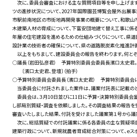
次に、委員会審査における主な質問項目等を申し上げます
ツの進捗状況について、2027年国際園芸博覧会屋外出展
市駅前南地区の市街地再開発事業の概要について、和歌山
木建築人材の育成について、下富安団地建て替え工事に係る
年層の住宅建設を進めるための仕組みづくりについて、県道
設計業の技術者の確保について、県の道路脱炭素化推進計画
以上をもちまして、建設委員会の報告を終わります。何とぞ
○議長（岩田弘彦君） 予算特別委員会委員長濱口太史君。
〔濱口太史君、登壇〕（拍手）
○予算特別委員会委員長（濱口太史君） 予算特別委員会に
当委員会に付託されました案件は、議案付託表に記載のとお
委員会は、３月10日並びに11日に予算・決算特別委員会
し部局別質疑・調査を依頼しました。その調査結果の報告を
審査いたしました結果、付託を受けました議案第１号から議
次に、総括質疑での付託議案に係る各委員の主な質疑項目等
建築行政について、新規就農者育成総合対策について、ｅス