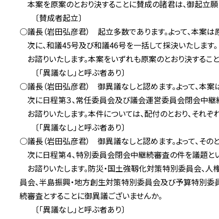
本案を原案のとおり決することに賛成の諸君は、御起立願
〔賛成者起立〕
○議長（岩田弘彦君） 起立多数であります。よって、本案は
次に、和議45号及び和議46号を一括して採決いたします。
お諮りいたします。本案をいずれも原案のとおり決すること
〔「異議なし」と呼ぶ者あり〕
○議長（岩田弘彦君） 御異議なしと認めます。よって、本案
次に日程第３、常任委員会及び議会運営委員会閉会中継続
お諮りいたします。本件については、配付のとおり、それぞ
〔「異議なし」と呼ぶ者あり〕
○議長（岩田弘彦君） 御異議なしと認めます。よって、その
次に日程第４、特別委員会閉会中継続審査の件を議題とい
お諮りいたします。防災・国土強靱化対策特別委員会、人
員会、半島振興・地方創生対策特別委員会及び予算特別委
続審査とすることに御異議ございませんか。
〔「異議なし」と呼ぶ者あり〕