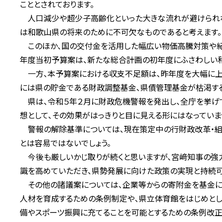
こととされております。
人口減少や超少子高齢化といった大きな流れが避けられな
は和歌山県の将来のために不可欠なものであると考えます。
このほか、国の交付金を活用した幅広い物価高騰対策や紀
年度当初予算案は、新たな総合計画の初年度にふさわしい和
一方、本予算案における収支不足額は、昨年度を大幅に上回
には県の貯金である財政調整基金、県債管理基金が枯渇する
県は、令和５年２月に財政危機警報を発出し、全庁を挙げ
想として、その効果がはっきりと目に見える形にはなっていま
警報の解除基準については、現在策定中の行財政改革・組織
とは容易ではないでしょう。
今後も厳しいかじ取りが続くと思いますが、宮﨑知事の強力
識を高めていただき、県勢発展に向けた政策の実現と持続可
その他の諸議案については、企業等からの寄附金を基金に
人材を育成するための条例制定や、県立体育館をはじめとし
備やスポーツ振興に充てることを可能とするための条例改正