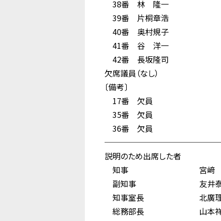
38番 林 隆一
39番 片桐章浩
40番 奥村規子
41番 谷 洋一
42番 長坂隆司
欠席議員（なし）
〔備考〕
17番 欠員
35番 欠員
36番 欠員
──────────────
説明のため出席した者
知事 宮﨑 
副知事 友井泰
知事室長 北廣理
総務部長 山本祥