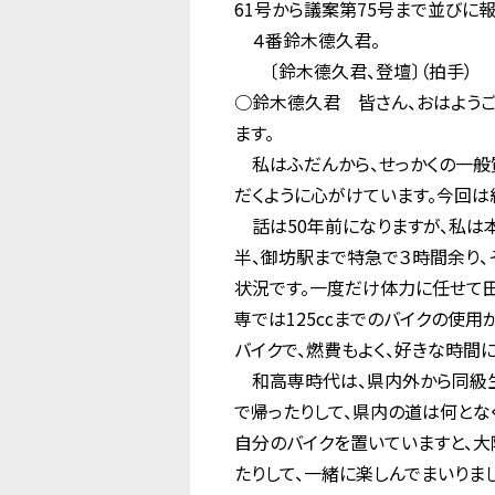
61号から議案第75号まで並びに
４番鈴木德久君。
〔鈴木德久君、登壇〕（拍手）
○鈴木德久君 皆さん、おはようご
ます。
私はふだんから、せっかくの一般
だくように心がけています。今回は
話は50年前になりますが、私は
半、御坊駅まで特急で３時間余り、
状況です。一度だけ体力に任せて田
専では125ccまでのバイクの使用
バイクで、燃費もよく、好きな時間
和高専時代は、県内外から同級生
で帰ったりして、県内の道は何とな
自分のバイクを置いていますと、大
たりして、一緒に楽しんでまいりま