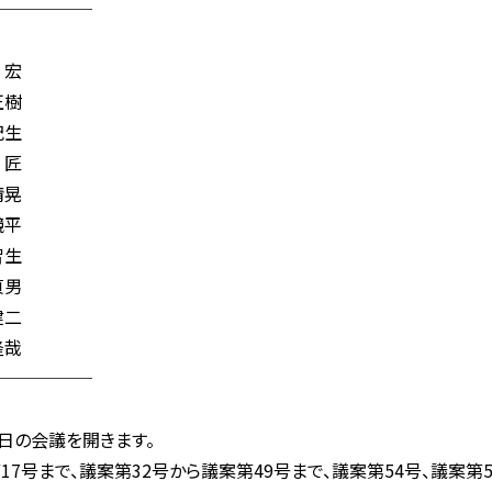
──────
宏
樹
生
匠
晃
平
生
男
二
哉
──────
日の会議を開きます。
7号まで、議案第32号から議案第49号まで、議案第54号、議案第