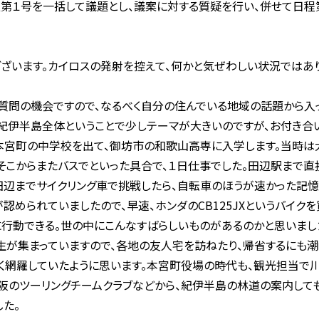
報第１号を一括して議題とし、議案に対する質疑を行い、併せて日程
ざいます。カイロスの発射を控えて、何かと気ぜわしい状況ではあり
質問の機会ですので、なるべく自分の住んでいる地域の話題から入
紀伊半島全体ということで少しテーマが大きいのですが、お付き合
本宮町の中学校を出て、御坊市の和歌山高専に入学します。当時は
そこからまたバスでといった具合で、１日仕事でした。田辺駅まで直
辺までサイクリング車で挑戦したら、自転車のほうが速かった記憶
が認められていましたので、早速、ホンダのCB125JXというバイク
に行動できる。世の中にこんなすばらしいものがあるのかと思いまし
が集まっていますので、各地の友人宅を訪ねたり、帰省するにも潮
く網羅していたように思います。本宮町役場の時代も、観光担当で川
阪のツーリングチームクラブなどから、紀伊半島の林道の案内しても
した。