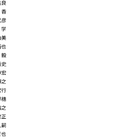
良
香
彦
学
由美
也
毅
史
宏
之
行
早穗
之
健正
嗣
哲也