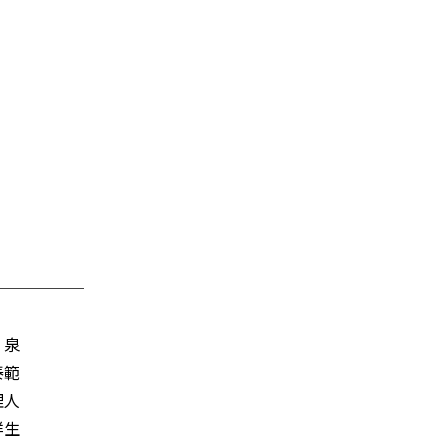
──────
泉
範
人
生