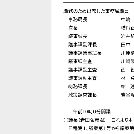
──────────────
職務のため出席した事務局職員
事務局長 中嶋 
次長 橋爪正
議事課長 岩井紀
議事課副課長 田中 
議事課議事班長 川原清
議事課主査 川崎競
議事課副主査 西 智
議事課副主査 林 貞
総務課長 榊 建
政策調査課長 岩谷隆
──────────────
午前10時０分開議
○議長（岩田弘彦君） これより本
日程第１、議案第１号から議案第1