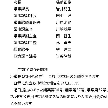
次長 橋爪正樹
議事課長 岩井紀生
議事課副課長 田中 匠
議事課議事班長 川原清晃
議事課主査 川崎競平
議事課副主査 西 智生
議事課副主査 林 貞男
総務課長 榊 建二
政策調査課長 岩谷隆哉
────────────────────
午前10時０分開議
○議長（岩田弘彦君） これより本日の会議を開きます。
日程に先立ち、諸般の報告をいたします。
過日提出のあった議案第36号、議案第37号、議案第52号
で、地方公務員法第５条第２項の規定により人事委員会の意
了承願います。