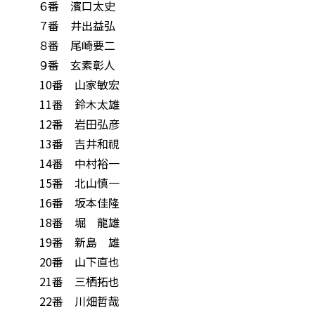
６番 濱口太史
７番 井出益弘
８番 尾崎要二
９番 玄素彰人
10番 山家敏宏
11番 鈴木太雄
12番 岩田弘彦
13番 吉井和視
14番 中村裕一
15番 北山慎一
16番 坂本佳隆
18番 堀 龍雄
19番 新島 雄
20番 山下直也
21番 三栖拓也
22番 川畑哲哉