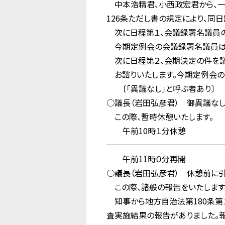
中本浩精君、小西政宏君から、一
126条ただし書の規定により、同
次に日程第１、会議録署名議員の
今期定例会の会議録署名議員は、
次に日程第２、会期決定の件を議
お諮りいたします。今期定例会の会
〔「異議なし」と呼ぶ者あり〕
○議長（岩田弘彦君） 御異議なし
この際、暫時休憩いたします。
午前10時１分休憩
──────────────
午前11時０分再開
○議長（岩田弘彦君） 休憩前に引
この際、諸般の報告をいたします
知事から地方自治法第180条第
査実施結果の報告がありました。