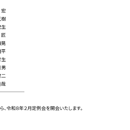
宏
樹
生
匠
晃
平
生
男
二
哉
──────
ら、令和８年２月定例会を開会いたします。