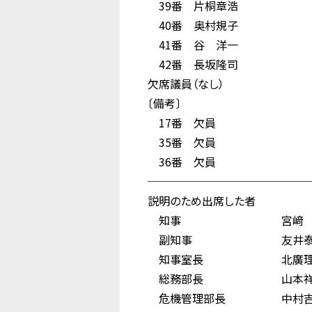
39番 片桐章浩
40番 奥村規子
41番 谷 洋一
42番 長坂隆司
欠席議員（なし）
〔備考〕
17番 欠員
35番 欠員
36番 欠員
──────────────
説明のため出席した者
知事 宮﨑 
副知事 友井泰
知事室長 北廣理
総務部長 山本祥
危機管理部長 中村吉