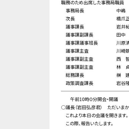
職務のため出席した事務局職員
事務局長 中嶋 
次長 橋爪正
議事課長 岩井紀
議事課副課長 田中 
議事課議事班長 川原清
議事課主査 川崎競
議事課副主査 西 智
議事課副主査 林 貞
総務課長 榊 建
政策調査課長 岩谷隆
──────────────
午前10時０分開会・開議
○議長（岩田弘彦君） ただいまか
これより本日の会議を開きます。
この際、報告いたします。