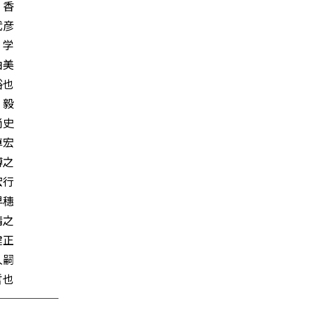
香
彦
学
由美
也
毅
史
宏
之
行
早穗
之
健正
嗣
哲也
──────