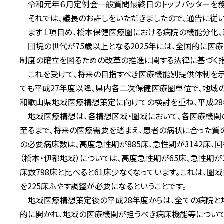
令和元年６月定例会一般質問最終日のトップバッターを務め
それでは、議長のお許しをいただきましたので、通告に従い
まず１項目め、橋本保健医療圏における病院の機能分化、
団塊の世代が75歳以上となる2025年には、全国的に医
制度の確立を図るための改革の推進に関する法律に基づく措
これを受けて、将来の目指すべき医療機能別提供体制を示
ても平成27年度以降、県内各二次保健医療圏単位で、地域
和歌山県地域医療構想策定に向けての検討を重ね、平成28
地域医療構想は、各構想区域・圏域において、各医療機関の
至るまで、将来の医療需要を踏まえ、患者の病状に合った質の
の必要病床数は、高度急性期が885床、急性期が3142床、回復
（橋本・伊都地域）については、高度急性期が65床、急性期が2
床数798床と比べると61床少なくなっています。これは、圏
を225床ふやす調整が必要になるということです。
地域医療構想策定後の平成28年度からは、全ての病院と
的に開かれ、地域の医療機関が担うべき病床機能等について