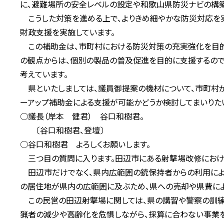
に、避難場所の安全レベルの設定や和歌山県防災ナビの構築
こうした対策を進める上で、よりきめ細やかな防災対応を実
財政支援を実施しています。
この補助金は、市町村における防災対策の充実強化を目的
の観点からは、個別の製品の普及促進を目的に支援するので
考えています。
県といたしましては、議員御提案の機材について、市町村
ーアップ補助金による支援が可能かどうか検討してまいりた
○議長（岸本 健君） 谷口和樹君。
〔谷口和樹君、登壇〕
○谷口和樹君 よろしくお願いします。
三つ目の質問に入ります。田辺市にある射撃場改修におけ
田辺市だけでなく、県内広範囲の銃保持者からの利用によ
の居住地が県内の広範囲に及ぶため、県への売却や県費によ
この民営の田辺射撃場に関しては、県の講習や警察の訓練
猟者の減少や高齢化を危惧しながら、採算に合わない事業を