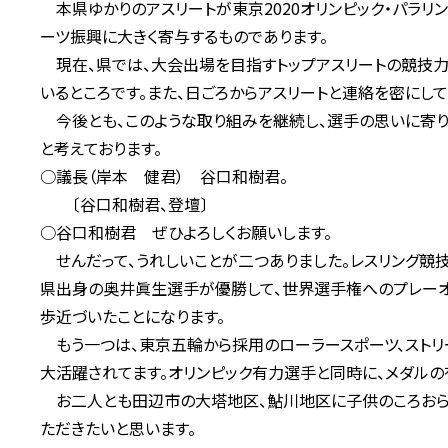
本県ゆかりのアスリートが東京2020オリンピック・パラリ
ーツ振興に大きく寄与するものであります。
現在、県では、大会出場を目指すトップアスリートの競技
いるところです。また、日ごろからアスリートと連絡を密にし
今後とも、このような取り組みを継続し、選手の思いに寄り
と考えております。
○議長（岸本 健君） 谷口和樹君。
〔谷口和樹君、登壇〕
○谷口和樹君 ぜひよろしくお願いします。
せんだって、うれしいことが二つありました。レスリング競
県出身の奥井眞生選手が優勝して、世界選手権へのプレーオ
歩近づいたことになります。
もう一つは、東京五輪から採用のローラースポーツ、スト
大活躍されてます。オリンピック有力選手と同時に、メダルの
お二人とも田辺市の大塔地区、鮎川地区に子供のころおられ
ただきたいと思います。