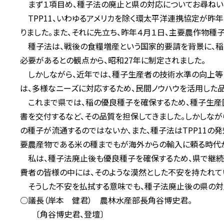
まず１項目め、種子法の廃止と県の対応についてお尋ねい
TPP11、いわゆるアメリカを除く環太平洋連携協定が昨年
りました。また、それに先立ち、昨年４月１日、主要農作物種
種子法は、戦後の食糧増産という国家的要請を背景に、稲
必要があるとの観点から、昭和27年に制定されました。
しかしながら、近年では、種子生産者の技術水準の向上等
は、多様なニーズに対応するため、民間ノウハウを活用した
これまで県では、稲の優良種子を確保するため、種子生産
書を交付するなど、その品質を担保してきました。しかしな
の種子が流通するのではないか、また、種子法はTPP11の
要農産物である米の種までもが海外からの輸入に頼る時代
私は、種子法廃止後も優良種子を確保するため、県で継続的
費者の皆様の中には、そのような漠然とした不安を持たれて
そうした不安を払拭する意味でも、種子法廃止後の県の対
○議長（岸本 健君） 農林水産部長角谷博史君。
〔角谷博史君、登壇〕