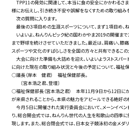
TPP11の発効に関連して、本当に食の安全にかかわるさ
様にお伝えし、引き続き不安や誤解をなくすための取り組みを
次の質問に入ります。
最後の３項目めの生涯スポーツについて、まず１項目め、ねん
いよいよ、ねんりんピック紀の国わかやま2019の開催まで
まで野球を続けさせていただきました。最近は、肩痛い、膝痛
スポーツや文化のすばらしさを全国の方々と共有できるこの
大会に向けた準備も大詰めを迎え、いよいよラストスパート
に向けた現在の取り組み状況と今後の予定について、福祉保
○議長（岸本 健君） 福祉保健部長。
〔宮本浩之君、登壇〕
○福祉保健部長（宮本浩之君） 本年11月９日から12日に
が来県されることから、本県の魅力をアピールできる絶好の
今月５日に開催された実行委員会において、メーンイベン
り、総合開会式では、ねんりん世代の人生を和歌山の四季に
現します。また、総合閉会式では、日本女子競泳初の金メダ