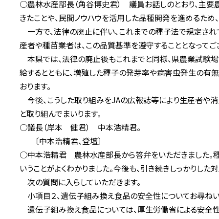
○農林水産部長（角谷博史君） 議員お話しのとおり、主要
きたことや、民間ノウハウを活用した品種開発を進めるため、
一方で、法律の廃止に伴い、これまでの種子法で規定され
産者や種苗業者は、この品質基準を遵守することとなってご
本県では、法律の廃止後もこれまでと同様、県農業試験場
給するとともに、増殖した種子の発芽率や病害虫発生の有無
おります。
今後、こうした取り組みをJAの広報誌等により生産者や消
と取り組んでまいります。
○議長（岸本 健君） 中本浩精君。
〔中本浩精君、登壇〕
○中本浩精君 農林水産部長から答弁をいただきました。
いうことがよくわかりました。今後も、引き続きしっかりした
次の質問に入らしていただきます。
小項目２、遺伝子組み換え食品の安全性についてお尋ねい
遺伝子組み換え食品については、厚生労働省による安全性