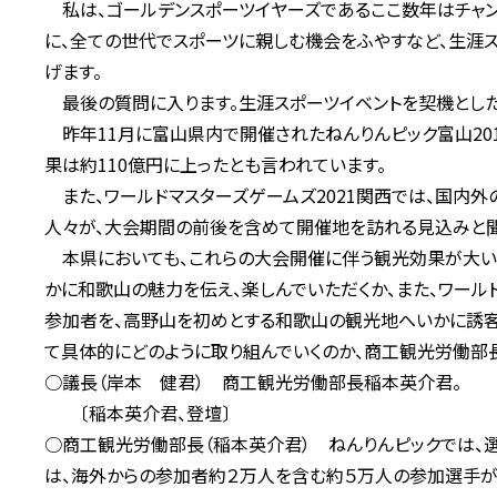
私は、ゴールデンスポーツイヤーズであるここ数年はチャンス
に、全ての世代でスポーツに親しむ機会をふやすなど、生涯
げます。
最後の質問に入ります。生涯スポーツイベントを契機とした
昨年11月に富山県内で開催されたねんりんピック富山201
果は約110億円に上ったとも言われています。
また、ワールドマスターズゲームズ2021関西では、国内外
人々が、大会期間の前後を含めて開催地を訪れる見込みと聞
本県においても、これらの大会開催に伴う観光効果が大いに
かに和歌山の魅力を伝え、楽しんでいただくか、また、ワール
参加者を、高野山を初めとする和歌山の観光地へいかに誘客
て具体的にどのように取り組んでいくのか、商工観光労働部
○議長（岸本 健君） 商工観光労働部長稲本英介君。
〔稲本英介君、登壇〕
○商工観光労働部長（稲本英介君） ねんりんピックでは、
は、海外からの参加者約２万人を含む約５万人の参加選手が