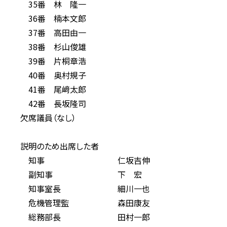
35番 林 隆一
36番 楠本文郎
37番 高田由一
38番 杉山俊雄
39番 片桐章浩
40番 奥村規子
41番 尾﨑太郎
42番 長坂隆司
欠席議員（なし）
説明のため出席した者
知事 仁坂吉伸
副知事 下 宏
知事室長 細川一也
危機管理監 森田康友
総務部長 田村一郎