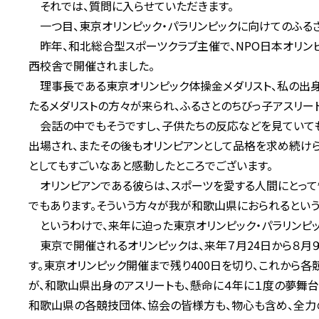
それでは、質問に入らせていただきます。
一つ目、東京オリンピック・パラリンピックに向けてのふる
昨年、和北総合型スポーツクラブ主催で、NPO日本オリン
西校舎で開催されました。
理事長である東京オリンピック体操金メダリスト、私の出身
たるメダリストの方々が来られ、ふるさとのちびっ子アスリー
会話の中でもそうですし、子供たちの反応などを見ていても
出場され、またその後もオリンピアンとして品格を求め続けら
としてもすごいなあと感動したところでございます。
オリンピアンである彼らは、スポーツを愛する人間にとって
でもあります。そういう方々が我が和歌山県におられるとい
というわけで、来年に迫った東京オリンピック・パラリンピ
東京で開催されるオリンピックは、来年７月24日から８月９
す。東京オリンピック開催まで残り400日を切り、これから
が、和歌山県出身のアスリートも、懸命に４年に１度の夢舞
和歌山県の各競技団体、協会の皆様方も、物心も含め、全力