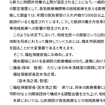
ら新たに時間外労働の上限が設定されることになり、一般的な
の暫定措置として、救急医療機関等の地域医療を支える勤務医
施した調査では、年間の救急車受け入れ件数が1000台以上
医師がいると推定されています。こうした医師の働き方改革
等地域医療への影響が懸念されます。
このような状況下において、地域住民への貢献という公的
体制を将来にわたって維持していくためには、橋本市民病院
を図ることが大変重要であると考えます。
そこで、福祉保健部長にお尋ねします。
橋本圏域における各病院の医療機能の分化、連携に向けた
○議長（岸本 健君） ただいまの中本浩精君の質問に対す
福祉保健部長宮本浩之君。
〔宮本浩之君、登壇〕
○福祉保健部長（宮本浩之君） 県では、将来の医療需要に
市町村などの関係団体で構成する調整会議を立ち上げ、地域
本県においては、公的病院が救急医療などの地域医療を担っ