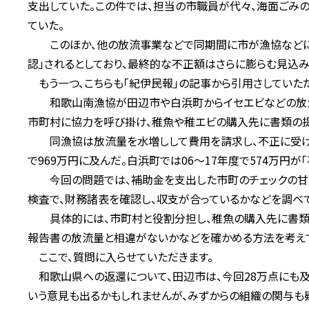
支出していた。この件では、担当の市職員が代々、海面ごみ
ていた。
このほか、他の放流事業などで同期間に市が漁協などに支
認」されるとしており、最終的な不正額はさらに膨らむ見込み
もう一つ、こちらも「紀伊民報」の記事から引用さしていただ
和歌山南漁協が田辺市や白浜町からイセエビなどの放流
市町村に協力を呼び掛け、稚魚や稚エビの購入先に書類の提
同漁協は放流量を水増しして費用を請求し、不正に受け取っ
で969万円に及んだ。白浜町では06～17年度で574万円が
今回の問題では、補助金を支出した市町のチェックの甘さ
検査で、財務諸表を確認し、収支が合っているかなどを調べ
具体的には、市町村と役割分担し、稚魚の購入先に書類の
報告書の放流量と相違がないかなどを確かめる方法を考えて
ここで、質問に入らせていただきます。
和歌山県への返還について、田辺市は、今回28万点にも及
いう意見も出るかもしれませんが、みずからの組織の関与も疑