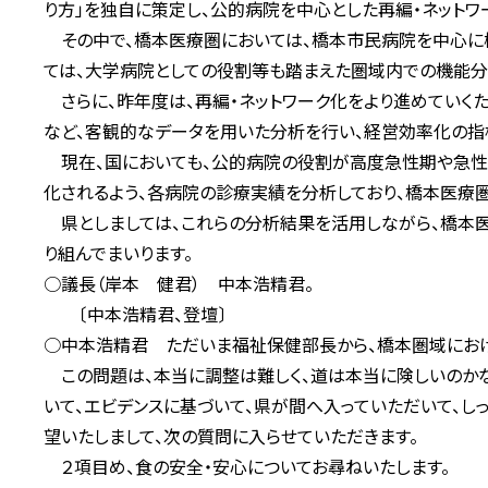
り方」を独自に策定し、公的病院を中心とした再編・ネットワ
その中で、橋本医療圏においては、橋本市民病院を中心に
ては、大学病院としての役割等も踏まえた圏域内での機能分
さらに、昨年度は、再編・ネットワーク化をより進めていく
など、客観的なデータを用いた分析を行い、経営効率化の指
現在、国においても、公的病院の役割が高度急性期や急性
化されるよう、各病院の診療実績を分析しており、橋本医療
県としましては、これらの分析結果を活用しながら、橋本
り組んでまいります。
○議長（岸本 健君） 中本浩精君。
〔中本浩精君、登壇〕
○中本浩精君 ただいま福祉保健部長から、橋本圏域におけ
この問題は、本当に調整は難しく、道は本当に険しいのかな
いて、エビデンスに基づいて、県が間へ入っていただいて、
望いたしまして、次の質問に入らせていただきます。
２項目め、食の安全・安心についてお尋ねいたします。