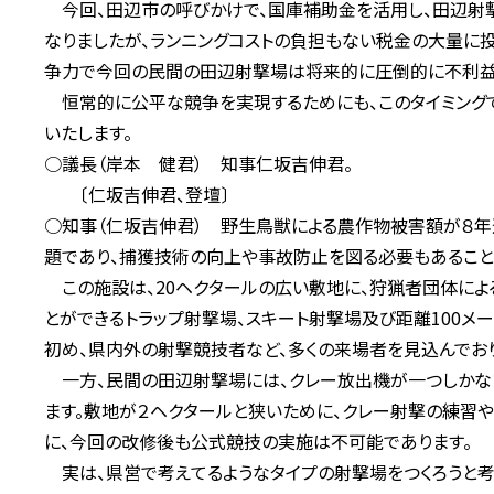
今回、田辺市の呼びかけで、国庫補助金を活用し、田辺射
なりましたが、ランニングコストの負担もない税金の大量に
争力で今回の民間の田辺射撃場は将来的に圧倒的に不利益
恒常的に公平な競争を実現するためにも、このタイミングで
いたします。
○議長（岸本 健君） 知事仁坂吉伸君。
〔仁坂吉伸君、登壇〕
○知事（仁坂吉伸君） 野生鳥獣による農作物被害額が８
題であり、捕獲技術の向上や事故防止を図る必要もあること
この施設は、20ヘクタールの広い敷地に、狩猟者団体によ
とができるトラップ射撃場、スキート射撃場及び距離100メ
初め、県内外の射撃競技者など、多くの来場者を見込んでおり
一方、民間の田辺射撃場には、クレー放出機が一つしかない
ます。敷地が２ヘクタールと狭いために、クレー射撃の練習
に、今回の改修後も公式競技の実施は不可能であります。
実は、県営で考えてるようなタイプの射撃場をつくろうと考