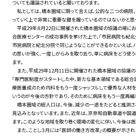
ついても議論されていると聞いております。
私としては、橋本圏域に限って言えば、公的な二つの病院
っていく上で非常に重要な鍵を握っているのではないかと思
平成29年８月22日に開催された橋本圏域の協議の場にお
合医療センターの成功事例を挙げた上で、「市民病院も紀北
市民病院と紀北分院で同じようなことができるかといえば、
の思いが強く、一度しがらみを取り去り、単に病床をどう使
ます。
また、平成29年12月11日に開催された橋本圏域の協議
「専門医制度がスタートした中、新たな基本領域である総合
療医養成のため内科をもう一度シャッフルして優秀な人材を
いうのが今後の方針であり、そのために病床をもう一度再編
橋本圏域の総人口は、今後、減少の一途をたどると推測される
見込みとなっています。また、近年は、京奈和自動車道や国
ます。このような地域を取り巻く環境の変化に伴い、今後は
また、ことし３月には「医師の働き方改革」の概要が示された