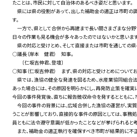
たことは、市民に対して自治体のあるべき姿だと思います。
県には県の役割があって、出した補助金の適正は市町の調
す。
一方で、県として合併から再建まで長い間さまざまな分野で
日々の作業も見る機会が多々あったのではないかと思います
県の対応と受けとめ、そして直接または市町を通しての県へ
○議長（岸本 健君） 知事。
〔仁坂吉伸君、登壇〕
○知事（仁坂吉伸君） まず、県の対応と受けとめについてお
県では、漁協の健全な発達を図るため、水産業協同組合法
あった場合には、その原因を明らかにし、再発防止策を確実
今回の事件発覚後、直ちに報告徴収命令を発するとともに、
今回の事件の背景には、広域合併した漁協の運営が、実質
うことが影響しており、直接的な事件の原因としては、事務処
員ともに法令遵守意識が低かったことなどが挙げられると考
また、補助金の適正執行を確保すべき市町が結果的に不正