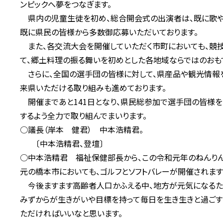
ンピックへ夢をつなぎます。
県内の児童生徒を初め、総合開会式の出演者は、既に歌やダ
既に県民の皆様から多数御応募いただいております。
また、各交流大会を開催していただく市町においても、競
て、郷土料理の振る舞いを初めとした各地域ならではのおも
さらに、全国の選手団の皆様に対して、県産品や観光情報を
来県いただける取り組みも進めております。
開催まであと141日となり、県民総参加で選手団の皆様を
するよう全力で取り組んでまいります。
○議長（岸本 健君） 中本浩精君。
〔中本浩精君、登壇〕
○中本浩精君 福祉保健部長から、この令和元年のねんりん
元の橋本市においても、ゴルフとソフトバレーが開催されます
今後ますます高齢者人口かふえる中、地方が元気になるた
みずからが生きがいや目標を持って毎日を生き生きと過ごす
ただければいいなと思います。