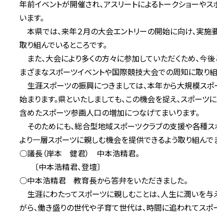
年前イベントが開催され、アスリートによるトークショーやス
います。
本県では、来年２月の大会エントリーの開始に向け、実施要
取り組んでいるところです。
また、大会により多くの方々に参加していただくため、今後
まざまなスポーツイベントや国際競技大会での周知に取り組
生涯スポーツの振興につきましては、本年から大規模スポー
始まります。県といたしましても、この機会を捉え、スポーツ
含めたスポーツ参画人口の増加につなげてまいります。
そのためにも、総合型地域スポーツクラブの支援や各種スポ
より一層スポーツに親しむ機会を提供できるよう取り組んでま
○議長（岸本 健君） 中本浩精君。
〔中本浩精君、登壇〕
○中本浩精君 教育長から答弁をいただきました。
生涯にわたってスポーツに親しむことは、人生に潤いを与え
がら、働き盛りの世代や子育て世代は、時間に追われてスポ