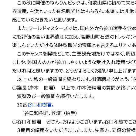
この秋に開催のねんりんピックは、和歌山県に初めて来られ
界遺産、白浜といった有名観光地はもちろん、本県には非常
感していただきたいと思います。
また、ワールドマスターズでは、国内外から参加選手を含め
にも評価の高い世界遺産に加え、高野山町石道のトレッキング
楽しんでいただける体験型観光の宝庫とも言えるエリアであ
このチャンスを契機として、主要観光地だけではなく、周辺
こしや、外国人の方が参加しやすいような受け入れ環境づく
だければと思いますので、どうかよろしくお願い申し上げます
以上で、私の一般質問を終わります。御清聴ありがとうござ
○議長（岸本 健君） 以上で、中本浩精君の質問が終了い
質疑及び一般質問を続行いたします。
30番
谷口和樹君。
〔谷口和樹君、登壇〕（拍手）
○谷口和樹君 皆さん、おはようございます。谷口和樹でござ
３期目の議席をいただきました。また、先輩方、同僚の皆様方