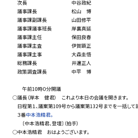
次長 中谷政紀
議事課長 松山 博
議事課副課長 山田修平
議事課議事班長 岸裏真延
議事課主任 保田良春
議事課主査 伊賀顕正
議事課主事 大森圭悟
総務課長 井邊正人
政策調査課長 中平 博
午前10時０分開議
○議長（岸本 健君） これより本日の会議を開きます。
日程第１、議案第109号から議案第132号までを一括して
３番
中本浩精君。
〔中本浩精君、登壇〕（拍手）
○中本浩精君 おはようございます。