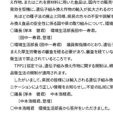
え作物、またはこれを原材料に用いた食品は、国内での販売や
発効を契機に、遺伝子組み換え作物の輸入が拡大されるので
先ほどの種子法の廃止と同様、県民の方々の不安や誤解を
み換え食品の安全性に係る国や県の取り組みについて、環境
○議長（岸本 健君） 環境生活部長田中一寿君。
〔田中一寿君、登壇〕
○環境生活部長（田中一寿君） 議員御指摘のとおり、遺
まえた厚生労働省の審査を経る必要があり、審査を経てい
衛生法で禁止されているところです。
TPP11協定では、遺伝子組み換え作物に関する規制は、
品衛生法の規制が適用されます。
したがいまして、県民の皆様には輸入される遺伝子組み換
ニケーションにより正しい情報をお知らせし、不安の払拭に努
○議長（岸本 健君） 中本浩精君。
〔中本浩精君、登壇〕
○中本浩精君 環境生活部長から答弁をいただきました。