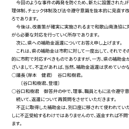
今回のような事件の再発を防ぐため、新たに設置されたJ
理体制、チェック体制及び法令遵守意識を抜本的に見直す改
ろであります。
今後は、改善策が確実に実施されるまで和歌山南漁協に対
がら必要な対応を行っていく所存であります。
次に、県への補助金返還についてお答え申し上げます。
これは、県の補助金は市町に対して一度出して、それでその
的に市町で対応すべきものでありますが、一方、県の補助金
ざいまして、不正があれば、当然、補助金返還は求めていかな
○議長（岸本 健君） 谷口和樹君。
〔谷口和樹君、登壇〕
○谷口和樹君 御答弁の中で、理事、職員ともに法令遵守意
続いて、返還について再質問をさせていただきます。
不正に取得した補助金は、別口座に移されて使われていた
しに不正受給するわけではありませんので、返金すれば不
ます。