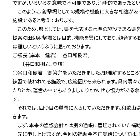
ですが、いろいろな意味で不可能であり、消極的であったとい
このように、射撃場としての規模や機能に大きな相違があ
施設であると考えております。
このため、県としては、県を代表する水準の施設である県営
提案の田辺射撃場とは目的、機能を異にしており、競合する
は難しいというふうに思っております。
○議長（岸本 健君） 谷口和樹君。
〔谷口和樹君、登壇〕
○谷口和樹君 御答弁をいただきました。御理解するところ
練習で使われてる施設で、広範囲から来られます。県内隅々
たりとか、運営の中でもありましたりとか、ぜひ協力がある
す。
それでは、四つ目の質問に入らしていただきます。和歌山
きます。
まず、本来の漁協会計とは別の通帳に管理されていた補助
先に申し上げますが、今回の補助金不正受給については、昨