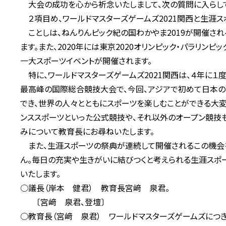
大会の成功を心から祈念いたしまして、次の質問に入らして
２項目め、ワールドマスターズゲームズ2021関西と生涯ス
ことしは、ねんりんピック紀の国わかやま2019が開催される
ます。また、2020年には東京2020オリンピック・パラリンピ
一大スポーツイベントが開催されます。
特に、ワールドマスターズゲームズ2021関西は、４年に１
最高峰の国際総合競技大会で、今回、アジアで初めて日本の
でき、世界の人々とともにスポーツを楽しむことができる大変
ンススポーツといった公式競技や、それ以外のオープン競技
みについて教育長にお尋ねいたします。
また、生涯スポーツの祭典が連続して開催されるこの機会
ん。毎日の充実や生きがいに結びつくと考えられる生涯スポ
いたします。
○議長（岸本 健君） 教育長宮﨑 泉君。
〔宮﨑 泉君、登壇〕
○教育長（宮﨑 泉君） ワールドマスターズゲームズにつきま