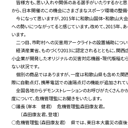
皆様方も、思い入れや関係のある選手がいたりするかと思う
から、日本開催のこの機会にさまざまなスポーツ環境の整備
今になって思いますが、2015年に和歌山国体・和歌山大会
への勢いにつながってると感じています。改めて、2015年
います。
二つ目、市町村への災害用アークライトの設置補助について
経済産業省、ものづくり2013に認定されるとともに、関
小企業が開発したオリジナルの災害対応機器・現代版稲むら
ない状況です。
個別の商品ではありますが、一度は和歌山県も含めた関西
際に自動点灯、携帯電話での遠隔点灯の機能が追加されてい
全国各地からデモンストレーションのお呼びがたくさんか
度について、危機管理監にお聞きをいたします。
○議長（岸本 健君） 危機管理監森田康友君。
〔森田康友君、登壇〕
○危機管理監（森田康友君） 県では、東日本大震災の直後