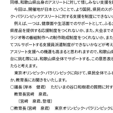
同様、和歌山県出身のアスリートに対して惜しみない支援を
今回は、開催地が日本ということで、より国民、県民のスポ
ク・パラリンピックアスリートに対する支援を制度にできない
例えば、一つは、健康面や生活面でのサポートとして、ふるさ
県産品を提供する応援制度をつくれないか、また、大会までの
ラジオ等の番組制作への制作助成制度をつくれないか、また
てフルサポートする支援員派遣制度ができないかなどが考えら
アスリート支援への機運も高まると思われますので、和歌山
台に挑む際には、和歌山県全体でサポートする、この意思表
たらと考えます。
東京オリンピック・パラリンピックに向けて、県民全体でふる
か、教育長にお聞きをいたします。
○議長（岸本 健君） ただいまの谷口和樹君の質問に対す
教育長宮﨑 泉君。
〔宮﨑 泉君、登壇〕
○教育長（宮﨑 泉君） 東京オリンピック・パラリンピック