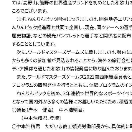
ては、高野山、熊野の世界遺産ブランドを初めとした和歌山
ころでございます。
まず、ねんりんピック開催につきましては、開催地各エリア
んりんピック推進課と共同で企画し、現在、同ツアーへの選手
歴史物語」などの観光パンフレットも選手など関係者に配布
することとしています。
次に、ワールドマスターズゲームズに関しましては、県内に
からも多くの参加者が見込まれることから、海外の旅行会社
ディア媒体を通じた和歌山の情報発信に取り組んでおります
また、ワールドマスターズゲームズ2021関西組織委員会
プログラムの情報発信を行うとともに、体験プログラムのイ
ねんりんピックを初め、３年連続で世界的なスポーツイベ
となって国内外から多くの皆様にお越しいただくため、積極
○議長（岸本 健君） 中本浩精君。
〔中本浩精君、登壇〕
○中本浩精君 ただいま商工観光労働部長から、具体的に取