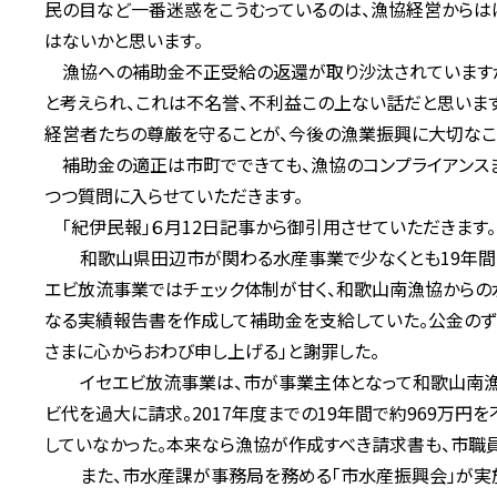
民の目など一番迷惑をこうむっているのは、漁協経営からは
はないかと思います。
漁協への補助金不正受給の返還が取り沙汰されていますが
と考えられ、これは不名誉、不利益この上ない話だと思いま
経営者たちの尊厳を守ることが、今後の漁業振興に大切なこ
補助金の適正は市町でできても、漁協のコンプライアンス
つつ質問に入らせていただきます。
「紀伊民報」６月12日記事から御引用させていただきます。
和歌山県田辺市が関わる水産事業で少なくとも19年間に
エビ放流事業ではチェック体制が甘く、和歌山南漁協から
なる実績報告書を作成して補助金を支給していた。公金のず
さまに心からおわび申し上げる」と謝罪した。
イセエビ放流事業は、市が事業主体となって和歌山南漁協
ビ代を過大に請求。2017年度までの19年間で約969万
していなかった。本来なら漁協が作成すべき請求書も、市職
また、市水産課が事務局を務める「市水産振興会」が実施